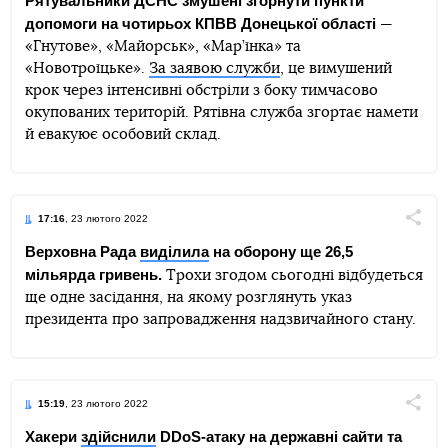
Рятувальники ДСНС змушені згорнути пункти
допомоги на чотирьох КПВВ Донецької області
—
Telegram
Facebook
Twitter
«Гнутове», «Майорськ», «Мар’їнка» та
«Новотроїцьке».
За заявою служби
, це вимушений
крок через інтенсивні обстріли з боку тимчасово
окупованих територій. Рятівна служба згортає намети
й евакуює особовий склад.
17:16
, 23 лютого 2022
Поділи
Верховна Рада
виділила
на оборону ще 26,5
мільярда гривень.
Трохи згодом сьогодні відбудеться
Telegram
Facebook
Twitter
ще одне засідання, на якому розглянуть указ
президента про запровадження надзвичайного стану.
15:19
, 23 лютого 2022
Поділи
Хакери
здійснили
DDоS-атаку на державні сайти та