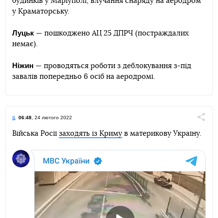
будинків у Маріуполі, влучання снаряду на аеродром
у Краматорську.
Луцьк
— пошкоджено АЦ 25 ДПРЧ (постраждалих
немає).
Ніжин
— проводяться роботи з деблокування з-під
завалів попередньо 6 осіб на аеродромі.
06:48
, 24 лютого 2022
Поділи
Війська Росії
заходять із Криму
в материкову Україну.
Telegram
Facebook
Twitter