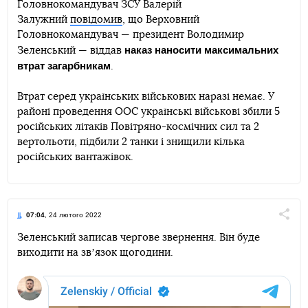
Головнокомандувач ЗСУ Валерій
Залужний
повідомив
, що Верховний
Telegram
Facebook
Twitter
Головнокомандувач — президент Володимир
наказ наносити максимальних
Зеленський — віддав
втрат загарбникам
.
Втрат серед українських військових наразі немає. У
районі проведення ООС українські військові збили 5
російських літаків Повітряно-космічних сил та 2
вертольоти, підбили 2 танки і знищили кілька
російських вантажівок.
07:04
, 24 лютого 2022
Поділи
Зеленський записав чергове звернення. Він буде
виходити на звʼязок щогодини.
Telegram
Facebook
Twitter