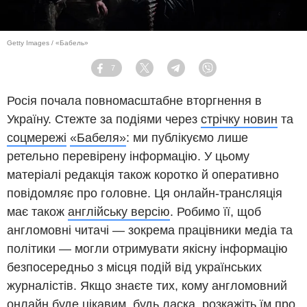
Getty Images / «Бабель»
7
Facebook
Twitter
Telegram
Viber
Росія почала повномасштабне вторгнення в
Україну. Стежте за подіями через
стрічку новин
та
соцмережі
«Бабеля»
: ми публікуємо лише
ретельно перевірену інформацію. У цьому
матеріалі редакція також коротко й оперативно
повідомляє про головне. Ця онлайн-трансляція
має також
англійську версію
. Робимо її, щоб
англомовні читачі ― зокрема працівники медіа та
політики ― могли отримувати якісну інформацію
безпосередньо з місця подій від українських
журналістів. Якщо знаєте тих, кому англомовний
онлайн буде цікавим, будь ласка, розкажіть їм про