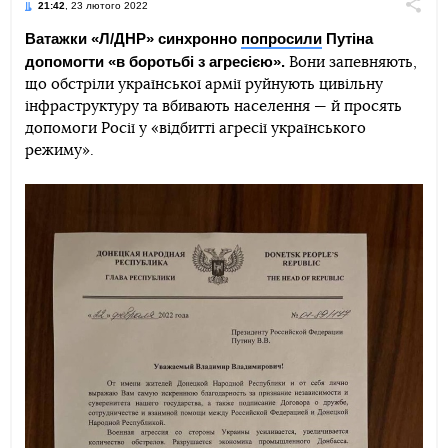
21:42
, 23 лютого 2022
Поділи
Ватажки «Л/ДНР» синхронно
попросили
Путіна
допомогти «в боротьбі з агресією».
Вони запевняють,
Telegram
Facebook
Twitter
що обстріли української армії руйнують цивільну
інфраструктуру та вбивають населення — й просять
допомоги Росії у «відбитті агресії українського
режиму».