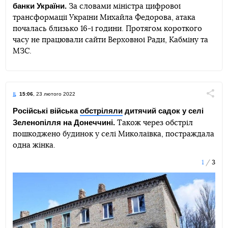
банки України.
За словами міністра цифрової
Telegram
Facebook
Twitter
трансформації України Михайла Федорова, атака
почалась близько 16-ї години. Протягом короткого
часу не працювали сайти Верховної Ради, Кабміну та
МЗС.
15:06
, 23 лютого 2022
Поділи
Російські війська
обстріляли
дитячий садок у селі
Зеленопілля на Донеччині.
Також через обстріл
Telegram
Facebook
Twitter
пошкоджено будинок у селі Миколаївка, постраждала
одна жінка.
1
3