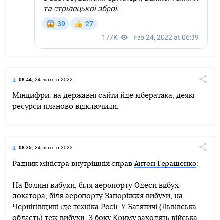
06:44
, 24 лютого 2022
Поділи
Мінцифри: на державні сайти йде кібератака, деякі
ресурси планово відключили.
Telegram
Facebook
Twitter
06:35
, 24 лютого 2022
Поділи
Радник міністра внутрішніх справ
Антон Геращенко
:
Telegram
Facebook
Twitter
На Волині вибухи, біля аеропорту Одеси вибух
локатора, біля аеропорту Запоріжжя вибухи, на
Чернігівщині їде техніка Росії. У Батятичі (Львівська
область) теж вибухи. З боку Криму заходять війська