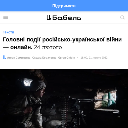
Підтримати
Facebook
Telegram
Twitter
Instagram
Меню
По
по
сай
Тексти
Головні події російсько-української війни
— онлайн.
24 лютого
Автори:
Редактор:
Антон Семиженко
,
Оксана Коваленко
Євген Спірін
Дата:
18:00, 21 лютого 2022