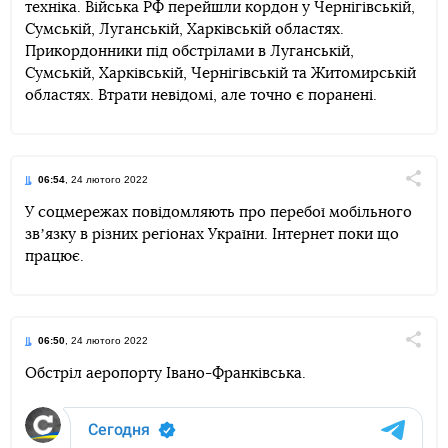
техніка. Війська РФ перейшли кордон у Чернігівській,
Сумській, Луганській, Харківській областях.
Прикордонники під обстрілами в Луганській,
Сумській, Харківській, Чернігівській та Житомирській
областях. Втрати невідомі, але точно є поранені.
06:54
, 24 лютого 2022
Поділи
У соцмережах повідомляють про перебої мобільного
звʼязку в різних регіонах України. Інтернет поки що
Telegram
Facebook
Twitter
працює.
06:50
, 24 лютого 2022
Поділи
Обстріл аеропорту Івано-Франківська.
Telegram
Facebook
Twitter