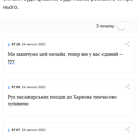
нього.
З початку
Пряма трансляція
07:18
, 24 лютого 2022
Поділи
Ми закінчумо цей онлайн, тепер він у нас єдиний —
тут
.
Telegram
Facebook
Twitter
07:09
, 24 лютого 2022
Поділи
Рух пасажирських поїздів до Харкова тимчасово
зупинено.
Telegram
Facebook
Twitter
07:07
, 24 лютого 2022
Поділи