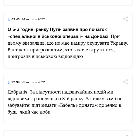
03:43
, 24 лютого 2022
Поділи
О 5-й годині ранку Путін заявив про початок
«спеціальної військової операції» на Донбасі.
При
Telegram
Facebook
Twitter
цьому він заявив, що не має наміру окупувати Україну.
Він також пригрозив тим, хто захоче втрутитися,
пригрозив військовою відповіддю.
22:34
, 23 лютого 2022
Поділи
Добраніч. За відсутності надзвичайних подій ми
відновимо трансляцію о 8-й ранку. Затишку вам і не
Telegram
Facebook
Twitter
забувайте: підтримати «Бабель»
донатом
доречно в
будь-який час доби!