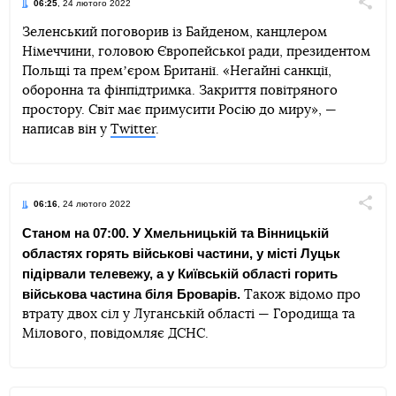
06:25
, 24 лютого 2022
Поділи
Зеленський поговорив із Байденом, канцлером
Німеччини, головою Європейської ради, президентом
Telegram
Facebook
Twitter
Польщі та премʼєром Британії. «Негайні санкції,
оборонна та фінпідтримка. Закриття повітряного
простору. Світ має примусити Росію до миру», —
написав він у
Twitter
.
06:16
, 24 лютого 2022
Поділи
Станом на 07:00. У Хмельницькій та Вінницькій
областях горять військові частини, у місті Луцьк
Telegram
Facebook
Twitter
підірвали телевежу, а у Київській області горить
військова частина біля Броварів.
Також відомо про
втрату двох сіл у Луганській області — Городища та
Мілового, повідомляє ДСНС.