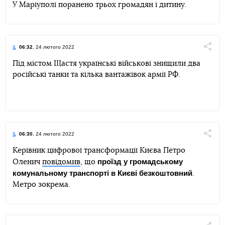
У Маріуполі поранено трьох громадян і дитину.
06:32
, 24 лютого 2022
Поділи
Під містом Щастя українські військові знищили два
російські танки та кілька вантажівок армії РФ.
Telegram
Facebook
Twitter
06:30
, 24 лютого 2022
Поділи
Керівник цифрової трансформації Києва Петро
проїзд у громадському
Оленич
повідомив
, що
Telegram
Facebook
Twitter
комунальному транспорті в Києві безкоштовний
.
Метро зокрема.