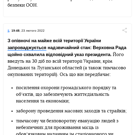
безпеки ООН.
19:48
, 23 лютого 2022
Поділи
З опівночі на майже всій території України
запроваджується
надзвичайний стан: Верховна Рада
Telegram
Facebook
Twitter
щойно схвалила відповідний указ президента.
Його
введуть на 30 діб по всій території України, крім
Донецької та Луганської областей (а також тимчасово
окупованих територій). Ось що він передбачає:
посилення охорони громадського порядку та
обʼєктів, що забезпечують життєдіяльність
населення та економіки;
заборону проведення масових заходів та страйків;
тимчасову чи безповоротну евакуацію людей з
небезпечних для проживання місць із
обовʼязковим наданням їм стаціонарного чи