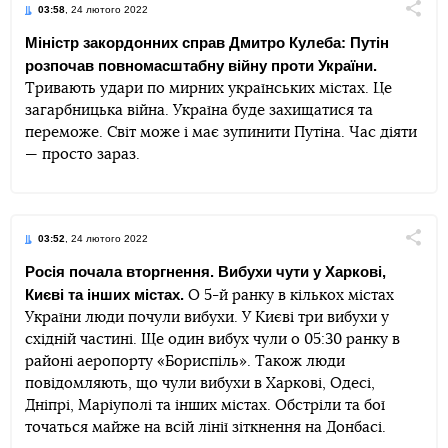
03:58
, 24 лютого 2022
Поділи
Міністр закордонних справ Дмитро Кулеба: Путін
розпочав повномасштабну війну проти України.
Telegram
Facebook
Twitter
Тривають удари по мирних українських містах. Це
загарбницька війна. Україна буде захищатися та
переможе. Світ може і має зупинити Путіна. Час діяти
— просто зараз.
03:52
, 24 лютого 2022
Поділи
Росія почала вторгнення. Вибухи чути у Харкові,
Києві та інших містах.
О 5-й ранку в кількох містах
Telegram
Facebook
Twitter
України люди почули вибухи. У Києві три вибухи у
східній частині. Ще один вибух чули о 05:30 ранку в
районі аеропорту «Бориспіль». Також люди
повідомляють, що чули вибухи в Харкові, Одесі,
Дніпрі, Маріуполі та інших містах. Обстріли та бої
точаться майже на всій лінії зіткнення на Донбасі.