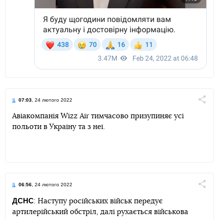
07:03
, 24 лютого 2022
Поділи
Авіакомпанія Wizz Air тимчасово призупиняє усі
польоти в Україну та з неї.
Telegram
Facebook
Twitter
06:56
, 24 лютого 2022
Поділи
ДСНС
: Наступу російських військ передує
артилерійський обстріл, далі рухається військова
Telegram
Facebook
Twitter