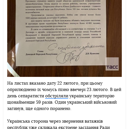
На листах вказано дату 22 лютого, при цьому
оприлюднено їх чомусь пізно ввечері 23 лютого. В цей
день сепаратисти
обстріляли
українську територію
щонайменше 59 разів. Один український військовий
загинув, іще одного поранено.
Українська сторона через звернення ватажків
республік уже скликала екстрене засідання Ради