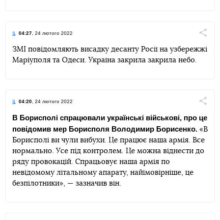
04:27
, 24 лютого 2022
Поділи
ЗМІ повідомляють висадку десанту Росії на узбережжі
Маріуполя та Одеси. Україна закрила закрила небо.
Telegram
Facebook
Twitter
04:20
, 24 лютого 2022
Поділи
В Борисполі спрацювали українські військові, про це
повідомив мер Борисполя Володимир Борисенко.
«В
Telegram
Facebook
Twitter
Борисполі ви чули вибухи. Це працює наша армія. Все
нормально. Усе під контролем. Це можна віднести до
ряду провокацій. Спрацьовує наша армія по
невідомому літальному апарату, найімовірніше, це
безпілотники», — зазначив він.