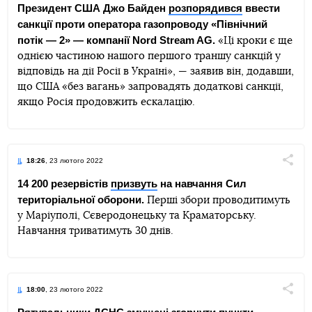
Президент США Джо Байден
розпорядився
ввести
санкції проти оператора газопроводу «Північний
Telegram
Facebook
Twitter
потік — 2» — компанії Nord Stream AG.
«Ці кроки є ще
однією частиною нашого першого траншу санкцій у
відповідь на дії Росії в Україні», — заявив він, додавши,
що США «без вагань» запровадять додаткові санкції,
якщо Росія продовжить ескалацію.
18:26
, 23 лютого 2022
Поділи
14 200 резервістів
призвуть
на навчання Сил
територіальної оборони.
Перші збори проводитимуть
Telegram
Facebook
Twitter
у Маріуполі, Сєверодонецьку та Краматорську.
Навчання триватимуть 30 днів.
18:00
, 23 лютого 2022
Поділи