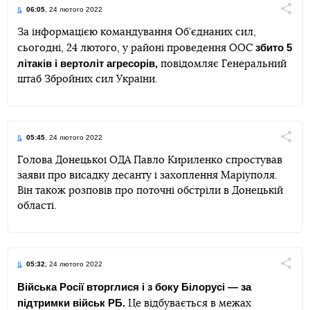
06:05
, 24 лютого 2022
Поділи
За інформацією командування Об’єднаних сил,
збито 5
сьогодні, 24 лютого, у районі проведення ООС
Telegram
Facebook
Twitter
літаків і вертоліт агресорів,
повідомляє Генеральний
штаб Збройних сил України.
05:45
, 24 лютого 2022
Поділи
Голова Донецької ОДА Павло Кириленко спростував
заяви про висадку десанту і захоплення Маріуполя.
Telegram
Facebook
Twitter
Він також розповів про поточні обстріли в Донецькій
області.
05:32
, 24 лютого 2022
Поділи
Війська Росії вторглися і з боку Білорусі — за
підтримки військ РБ.
Це відбувається в межах
Telegram
Facebook
Twitter