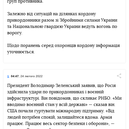
груп противника.
Залежно від ситуацій на ділянках кордону
прикордонники разом зі Збройними силами України
та Національною гвардією України ведуть вогонь по
ворогу.
Щодо поранень серед охоронців кордону інформація
уточнюється.
04:47
, 24 лютого 2022
Поділи
Президент Володимир Зеленський заявив, що Росія
здійснила удари по прикордонниках і воєнній
Telegram
Facebook
Twitter
інфраструктурі. Він повідомив, що скликає РНБО. «Ми
вводимо воєнний стан у всій державі» — сказав він.
США почали гуртувати міжнародну підтримку. «Від
людей потрібен спокій, залишайтеся вдома. Армія
працює. Працює весь сектор безпеки і оборони», —