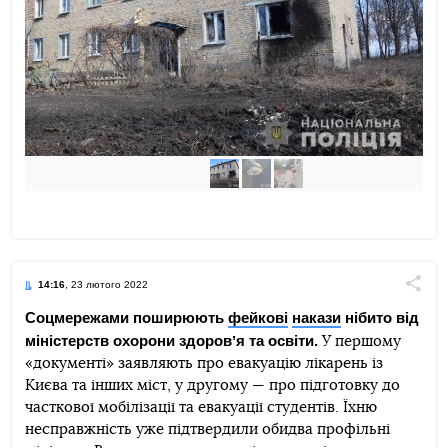
14:16
, 23 лютого 2022
Поділи
Соцмережами поширюють
фейкові
накази
нібито від
міністерств охорони здоровʼя та освіти.
У першому
Telegram
Facebook
Twitter
«документі» заявляють про евакуацію лікарень із
Києва та інших міст, у другому — про підготовку до
часткової мобілізації та евакуації студентів. Їхню
несправжність уже підтвердили обидва профільні