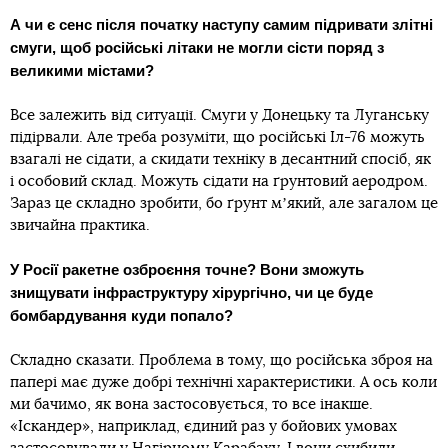
А чи є сенс після початку наступу самим підривати злітні
смуги, щоб російські літаки не могли сісти поряд з
великими містами?
Все залежить від ситуації. Смуги у Донецьку та Луганську
підірвали. Але треба розуміти, що російські Іл-76 можуть
взагалі не сідати, а скидати техніку в десантний спосіб, як
і особовий склад. Можуть сідати на ґрунтовий аеродром.
Зараз це складно зробити, бо ґрунт мʼякий, але загалом це
звичайна практика.
У Росії ракетне озброєння точне? Вони зможуть
знищувати інфраструктуру хірургічно, чи це буде
бомбардування куди попало?
Складно сказати. Проблема в тому, що російська зброя на
папері має дуже добрі технічні характеристики. А ось коли
ми бачимо, як вона застосовується, то все інакше.
«Іскандер», наприклад, єдиний раз у бойових умовах