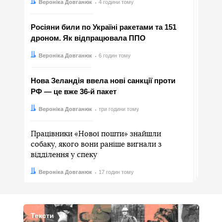
Автор:
Дата:
Вероніка Довганюк
4 години тому
Росіяни били по Україні ракетами та 151
дроном. Як відпрацювала ППО
Автор:
Дата:
Вероніка Довганюк
6 годин тому
Нова Зеландія ввела нові санкції проти
РФ — це вже 36-й пакет
Автор:
Дата:
Вероніка Довганюк
три години тому
Працівники «Нової пошти» знайшли
собаку, якого вони раніше вигнали з
відділення у спеку
Автор:
Дата:
Вероніка Довганюк
17 годин тому
Тексти