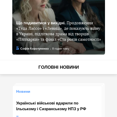
Що подивитися у вихідні.
Продовження
«Теда Лассо» і «Левиці», де показують війну
в Україні, підліткова драма від творців
«Пліткарки» та фінал «Ста років самотності»
Автор:
Дата:
Софія Коротуненко
8 годин тому
ГОЛОВНІ НОВИНИ
Новини
Українські військові вдарили по
Ільському і Сизранському НПЗ у РФ