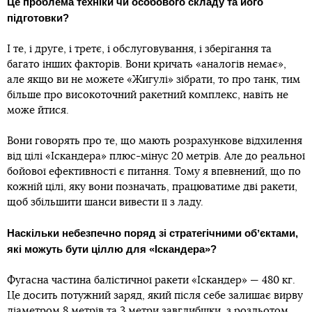
Це проблема техніки чи особового складу та його
підготовки?
І те, і друге, і третє, і обслуговування, і зберігання та
багато інших факторів. Вони кричать «аналогів немає»,
але якщо ви не можете «Жигулі» зібрати, то про танк, тим
більше про високоточний ракетний комплекс, навіть не
може йтися.
Вони говорять про те, що мають розрахункове відхилення
від цілі «Іскандера» плюс-мінус 20 метрів. Але до реальної
бойової ефективності є питання. Тому я впевнений, що по
кожній цілі, яку вони позначать, працюватиме дві ракети,
щоб збільшити шанси вивести її з ладу.
Наскільки небезпечно поряд зі стратегічними обʼєктами,
які можуть бути ціллю для «Іскандера»?
Фугасна частина балістичної ракети «Іскандер» — 480 кг.
Це досить потужний заряд, який після себе залишає вирву
діаметром 8 метрів та 3 метри завглибшки, з розльотом