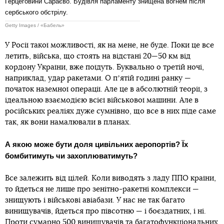
Герцеговини Сараєво. Будівля парламенту знищена вогнем після
сербського обстрілу.
Getty Images / «Бабель»
У Росії такої можливості, як на мене, не буде. Поки це все
летить, війська, що стоять на відстані 20—50 км від
кордону України, вже поїдуть. Буквально о третій ночі,
наприклад, удар ракетами. О пʼятій годині ранку —
початок наземної операції. Але це в абсолютній теорії, з
ідеальною взаємодією всієї військової машини. Але в
російських реаліях дуже сумнівно, що все в них піде саме
так, як вони намалювали в планах.
А якою може бути доля цивільних аеропортів? Їх
бомбитимуть чи захоплюватимуть?
Все залежить від цілей. Коли виводять з ладу ППО країни,
то йдеться не лише про зенітно-ракетні комплекси —
знищують і військові авіабази. У нас не так багато
винищувачів, йдеться про півсотню — і боєздатних, і ні.
Проти сумарно 500 винищувачів та багатофункціональних