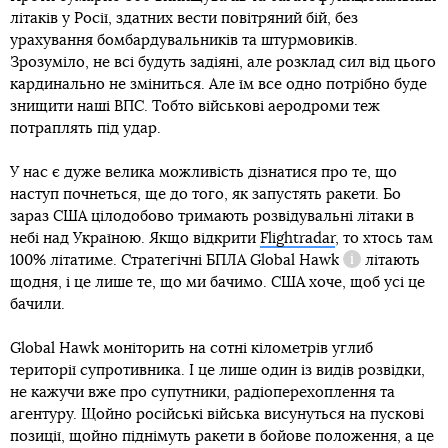
літаків у Росії, здатних вести повітряний бій, без
урахування бомбардувальників та штурмовиків.
Зрозуміло, не всі будуть задіяні, але розклад сил від цього
кардинально не зміниться. Але їм все одно потрібно буде
знищити наші ВПС. Тобто військові аеродроми теж
потраплять під удар.
У нас є дуже велика можливість дізнатися про те, що
наступ почнеться, ще до того, як запустять ракети. Бо
зараз США цілодобово тримають розвідувальні літаки в
небі над Україною. Якщо відкрити
Flightradar
, то хтось там
100% літатиме. Стратегічні БПЛА
Global Hawk
літають
Довідка
щодня, і це лише те, що ми бачимо. США хоче, щоб усі це
бачили.
Global Hawk моніторить на сотні кілометрів углиб
території супротивника. І це лише один із видів розвідки,
не кажучи вже про супутники, радіоперехоплення та
агентуру. Щойно російські війська висунуться на пускові
позиції, щойно піднімуть ракети в бойове положення, а це