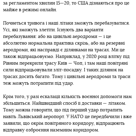
за регламентом хвилин 15—20, то США дізнаються про це
майже в режимі онлайн.
Почнеться тривога і наші літаки зможуть перебазуватися.
Усі, які зможуть злетіти. Існують два варіанти
перебазування: або на цивільні аеродроми — і це
абсолютно нормальна практика скрізь, або на резервні
аеродроми, які насправді є ділянками на трасах. Ми це
також відпрацьовуємо. Наприклад, у 2020 році влітку під
Рівним перекрили трасу Київ — Чоп, і там наші повітряні
сили відпрацьовували зліт-посадку. І таких ділянок на
трасах досить багато. Тому і цивільні аеродроми та траси
теж можуть потрапити під удар.
Крім того, у разі ескалації кількість воєнної допомоги нам
збільшиться. Найшвидший спосіб її доставки — літаком.
Тому можна говорити, що під перший удар потрапить
навіть Львівський аеропорт. У НАТО це передбачили і вже
заявили, що окрім повітряного коридору, відпрацюють
відправку озброєння наземним коридором.