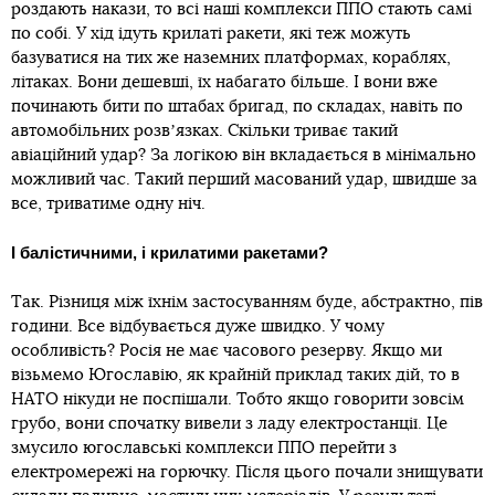
роздають накази, то всі наші комплекси ППО стають самі
по собі. У хід ідуть крилаті ракети, які теж можуть
базуватися на тих же наземних платформах, кораблях,
літаках. Вони дешевші, їх набагато більше. І вони вже
починають бити по штабах бригад, по складах, навіть по
автомобільних розвʼязках. Скільки триває такий
авіаційний удар? За логікою він вкладається в мінімально
можливий час. Такий перший масований удар, швидше за
все, триватиме одну ніч.
І балістичними, і крилатими ракетами?
Так. Різниця між їхнім застосуванням буде, абстрактно, пів
години. Все відбувається дуже швидко. У чому
особливість? Росія не має часового резерву. Якщо ми
візьмемо Югославію, як крайній приклад таких дій, то в
НАТО нікуди не поспішали. Тобто якщо говорити зовсім
грубо, вони спочатку вивели з ладу електростанції. Це
змусило югославські комплекси ППО перейти з
електромережі на горючку. Після цього почали знищувати