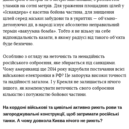
уламків на сотні метрів. Для ураження площадних цілей у
«Іскандера» є касетна бойова частина, для знищення
цілей серед міської забудови та в укриттях — обʼємно-
детонуючої дії, в народі існує абсолютно неправильний
термін «вакуумна бомба». Тобто я не візьму на себе
відповідальність казати, в якому радіусі від такого обʼєкта
буде безпечно.
Особливо з огляду на неточність та ненадійність
російського озброєння, яке збирається під санкціями.
Чому американці ще 2014 року відрубали постачання всієї
військової електроніки в РФ? Це запорука високої точності
та надійності загалом. І у Кремля не залишається нічого
іншого, як компенсувати неточність свого озброєння
кількістю і потужністю бойової частини.
На кордоні військові та цивільні активно риють рови та
загороджувальні конструкції, щоб затримати російські
танки. А чому довкола Києва нічого не риють?