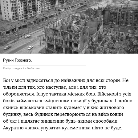
Руїни Грозного.
Getty Images / «Бабель»
Бої у місті відносяться до найважчих для всіх сторін. Не
тільки для тих, хто наступає, але і для тих, хто
обороняється. Існує тактика міських боїв. Військові з усіх
боків займаються зміцненням позиції у будинках. І щойно
якийсь військовий ставить кулемет у вікно житлового
будинку, весь будинок перетворюється на військовий
обʼєкт і підлягає знищенню будь-якими способами.
Акуратно «виколупувати» кулеметника ніхто не буде.