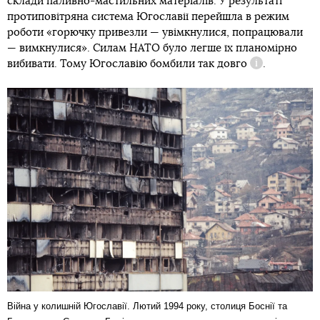
склади паливно-мастильних матеріалів. У результаті
протиповітряна система Югославії перейшла в режим
роботи «горючку привезли — увімкнулися, попрацювали
— вимкнулися». Силам НАТО було легше їх планомірно
вибивати. Тому Югославію бомбили
так довго
.
Довідка
Війна у колишній Югославії. Лютий 1994 року, столиця Боснії та