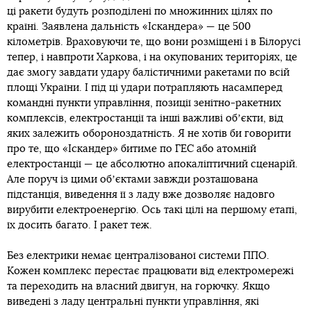
ці ракети будуть розподілені по множинних цілях по
країні. Заявлена дальність «Іскандера» — це 500
кілометрів. Враховуючи те, що вони розміщені і в Білорусі
тепер, і навпроти Харкова, і на окупованих територіях, це
дає змогу завдати удару балістичними ракетами по всій
площі України. І під ці удари потрапляють насамперед
командні пункти управління, позиції зенітно-ракетних
комплексів, електростанції та інші важливі обʼєкти, від
яких залежить обороноздатність. Я не хотів би говорити
про те, що «Іскандер» битиме по ГЕС або атомній
електростанції — це абсолютно апокаліптичний сценарій.
Але поруч із цими обʼєктами завжди розташована
підстанція, виведення її з ладу вже дозволяє надовго
вирубити електроенергію. Ось такі цілі на першому етапі,
їх досить багато. І ракет теж.
Без електрики немає централізованої системи ППО.
Кожен комплекс перестає працювати від електромережі
та переходить на власний двигун, на горючку. Якщо
виведені з ладу центральні пункти управління, які