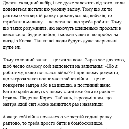
Досить складний вибір, і все дуже залежить від того, коли
доведеться дістати цю умовну валізу. Тому що як ти
раптом о четвертій ранку прокинувся від вибухів, то
стрибати в машину — це останнє, що треба робити. Тому
що таких розумників, які захочуть швиденько проїхати в
якесь село, буде мільйон, і можна уявити цю пробку на
виїзді з Києва. Тільки всі люди будуть дуже знервовані,
дуже злі.
Тому головний запас — це їжа та вода. Зараз час для того,
щоб чесно самому собі відповісти на запитання: «Що я
робитиму, якщо почалася війна?» І при цьому розуміти,
що загроза такої повномасштабної війни — це не
конкретне завтра або в ці вихідні, а постійний шанс.
Багато країн живуть у цьому стані вже багато років —
Ізраїль, Південна Корея, Тайвань, із розумінням, що
завтра їхній світ може змінитися раз і назавжди.
А якщо тобі війна почалася о четвертій годині ранку
раптово, то треба просто бігти в бомбосховище.