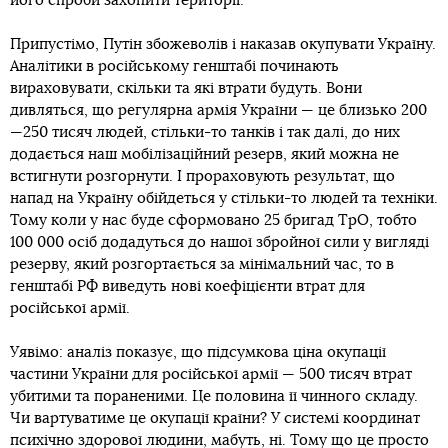
його спроби захопити території.
Припустімо, Путін збожеволів і наказав окупувати Україну.
Аналітики в російському генштабі починають
вираховувати, скільки та які втрати будуть. Вони
дивляться, що регулярна армія України — це близько 200
—250 тисяч людей, стільки-то танків і так далі, до них
додається наш мобілізаційний резерв, який можна не
встигнути розгорнути. І прораховують результат, що
напад на Україну обійдеться у стільки-то людей та техніки.
Тому коли у нас буде сформовано 25 бригад ТрО, тобто
100 000 осіб додадуться до нашої збройної сили у вигляді
резерву, який розгортається за мінімальний час, то в
генштабі РФ виведуть нові коефіцієнти втрат для
російської армії.
Уявімо: аналіз показує, що підсумкова ціна окупації
частини України для російської армії — 500 тисяч втрат
убитими та пораненими. Це половина її чинного складу.
Чи вартуватиме це окупації країни? У системі координат
психічно здорової людини, мабуть, ні. Тому що це просто