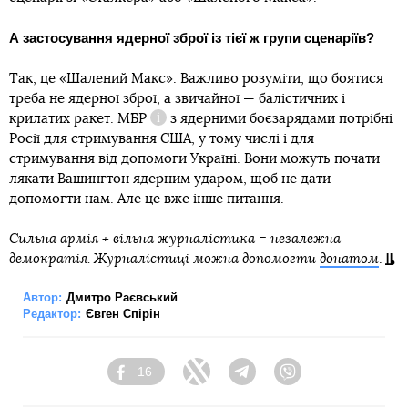
А застосування ядерної зброї із тієї ж групи сценаріїв?
Так, це «Шалений Макс». Важливо розуміти, що боятися
треба не ядерної зброї, а звичайної — балістичних і
крилатих ракет.
МБР
з ядерними боєзарядами потрібні
Довідка
Росії для стримування США, у тому числі і для
стримування від допомоги Україні. Вони можуть почати
лякати Вашингтон ядерним ударом, щоб не дати
допомогти нам. Але це вже інше питання.
Сильна армія + вільна журналістика = незалежна
демократія. Журналістиці можна допомогти
донатом
.
Автор:
Дмитро Раєвський
Редактор:
Євген Спірін
16
Facebook
Twitter
Telegram
Viber