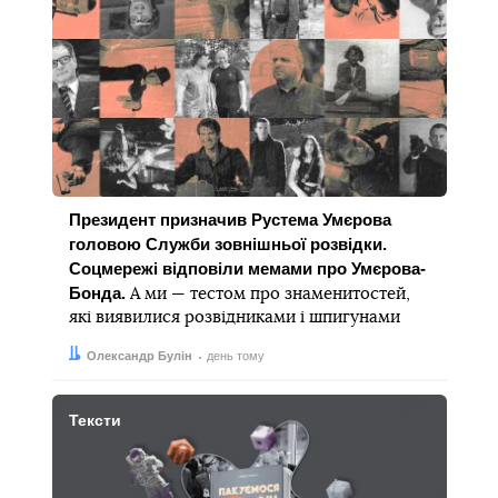
Президент призначив Рустема Умєрова
головою Служби зовнішньої розвідки.
Соцмережі відповіли мемами про Умєрова-
Бонда.
А ми — тестом про знаменитостей,
які виявилися розвідниками і шпигунами
Автор:
Дата:
Олександр Булін
день тому
Тексти