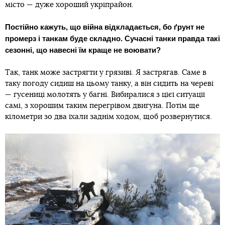
місто — дуже хороший укріпрайон.
Постійно кажуть, що війна відкладається, бо ґрунт не
промерз і танкам буде складно. Сучасні танки правда такі
сезонні, що навесні їм краще не воювати?
Так, танк може застрягти у грязиві. Я застрягав. Саме в
таку погоду сидиш на цьому танку, а він сидить на череві
— гусениці молотять у багні. Вибиралися з цієї ситуації
самі, з хорошим таким перегрівом двигуна. Потім ще
кілометри зо два їхали заднім ходом, щоб розвернутися.