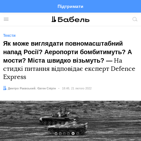
Підтримати
Facebook
Telegram
Twitter
Instagram
Меню
По
по
сай
Тексти
Як може виглядати повномасштабний
напад Росії? Аеропорти бомбитимуть? А
мости? Міста швидко візьмуть? —
На
стидкі питання відповідає експерт Defence
Express
Автор:
Редактор:
Дмитро Раєвський
Євген Спірін
Дата:
18:46, 21 лютого 2022