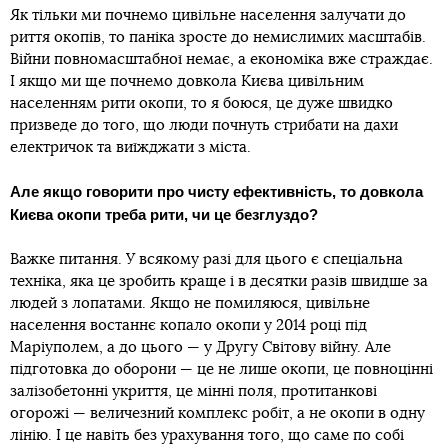
Як тільки ми почнемо цивільне населення залучати до
риття окопів, то паніка зросте до немислимих масштабів.
Війни повномасштабної немає, а економіка вже страждає.
І якщо ми ще почнемо довкола Києва цивільним
населенням рити окопи, то я боюся, це дуже швидко
призведе до того, що люди почнуть стрибати на дахи
електричок та виїжджати з міста.
Але якщо говорити про чисту ефективність, то довкола
Києва окопи треба рити, чи це безглуздо?
Важке питання. У всякому разі для цього є спеціальна
техніка, яка це зробить краще і в десятки разів швидше за
людей з лопатами. Якщо не помиляюся, цивільне
населення востаннє копало окопи у 2014 році під
Маріуполем, а до цього — у Другу Світову війну. Але
підготовка до оборони — це не лише окопи, це повноцінні
залізобетонні укриття, це мінні поля, протитанкові
огорожі — величезний комплекс робіт, а не окопи в одну
лінію. І це навіть без урахування того, що саме по собі