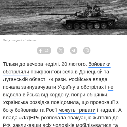
Getty Images / «Бабель»
16
Facebook
Twitter
Telegram
Viber
Тільки до вечора неділі, 20 лютого,
бойовики
обстріляли
прифронтові села в Донецькій та
Луганській області 74 рази. Російська влада
почала звинувачувати Україну в обстрілах і
не
відвела
війська від кордону, попри обіцянки.
Українська розвідка повідомила, що провокації з
боку бойовиків та Росії
можуть тривати
і надалі. А
влада «Л/ДНР» розпочала евакуацію жителів до
РФ,
закликавши всіх чоловіків
мобілізуватися та