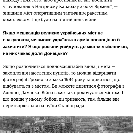
відходу і для того, щоб противник не міг посилити
угруповання в Нагірному Карабаху з боку Вірменії, —
знищили міст оперативним тактичним ракетним
комплексом. І це було на пʼятий день війни.
Якщо мешканців великих українських міст не
евакуювати, чи зможе українська армія повноцінно їх
захистити? Якщо росіяни увійдуть до міст-мільйонників,
на них чекає доля Донецька?
Якщо розпочнеться повномасштабна війна, і мета —
захоплення населених пунктів, то можна відкривати
фотографії Грозного зразка 1994 року та дивитися, що
відбувається з містом. Ви можете дивитися фотографії з
Алеппо, Дамаска. Війна саме так прокочується містом. І
що довше у ньому бойові дії тривають, тим більше він
перетворюється на руїни Сталінграда.