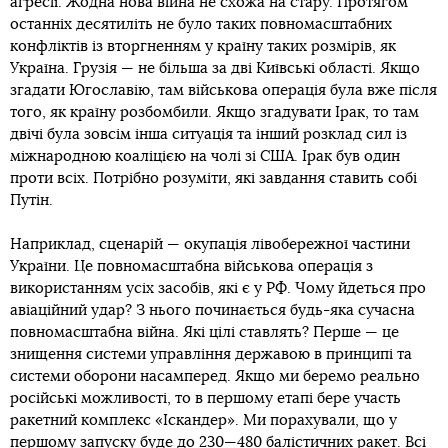
агресії. Жодна нова війна не схожа на стару. Протягом
останніх десятиліть не було таких повномасштабних
конфліктів із вторгненням у країну таких розмірів, як
Україна. Грузія — не більша за дві Київські області. Якщо
згадати Югославію, там військова операція була вже після
того, як країну розбомбили. Якщо згадувати Ірак, то там
двічі була зовсім інша ситуація та інший розклад сил із
міжнародною коаліцією на чолі зі США. Ірак був один
проти всіх. Потрібно розуміти, які завдання ставить собі
Путін.
Наприклад, сценарій — окупація лівобережної частини
України. Це повномасштабна військова операція з
використанням усіх засобів, які є у РФ. Чому йдеться про
авіаційний удар? З нього починається будь-яка сучасна
повномасштабна війна. Які цілі ставлять? Перше — це
знищення системи управління державою в принципі та
системи оборони насамперед. Якщо ми беремо реально
російські можливості, то в першому етапі бере участь
ракетний комплекс «Іскандер». Ми порахували, що у
першому запуску буде до 230—480 балістичних ракет. Всі