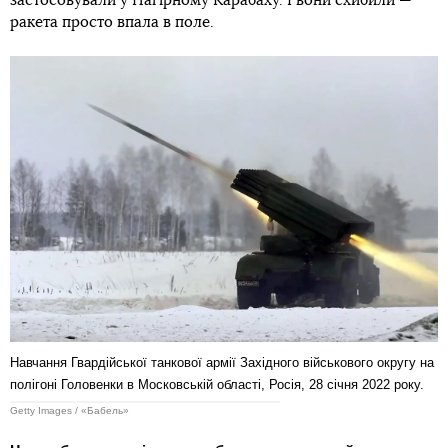
застосовували у Нагірному Карабаху. І вони схибили —
ракета просто впала в поле.
Навчання Гвардійської танкової армії Західного військового округу на
полігоні Головенки в Московській області, Росія, 28 січня 2022 року.
Getty Images / «Бабель»