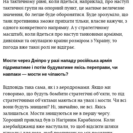
На тактичному рівні, коли йдеться, наприклад, про наступ
тактичної групи на опорний пункт, це матиме величезне
значення, бо легше буде оборонятися. Буде зрозуміло, що
танк противника зможе приїхати тільки, власне кажучи, з
одного конкретного напрямку. А у стратегічному
масштабі, коли йдеться про наступ танковими арміями,
дивізіями та окупацією країни розміром з Україну, то
погода вже такої ролі не відіграє.
Мости через Дніпро у разі нападу російська армія
підриватиме і потім будуватиме якісь переправи, чи
навпаки — мости не чіпають?
Відповідь така сама, як і з аеродромами. Якщо ми
говоримо, що будуть бомбити стратегічні обʼєкти, то під
стратегічними обʼєктами маються на увазі і мости. Чи всі
вони будуть знищені? Ні, звичайно, не всі. Якісь
залишаться. Мости знищуються не в першу чергу.
Хороший приклад був із Нагірним Карабахом. Коли
азербайджанці вже наступали, то щоб відсікти шляхи