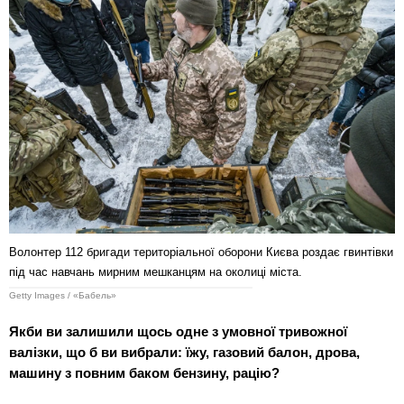
Волонтер 112 бригади територіальної оборони Києва роздає гвинтівки
під час навчань мирним мешканцям на околиці міста.
Getty Images / «Бабель»
Якби ви залишили щось одне з умовної тривожної
валізки, що б ви вибрали: їжу, газовий балон, дрова,
машину з повним баком бензину, рацію?