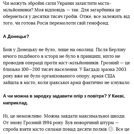
Чи можуть збройні сили України захистити міста-
мільйонники? Моя відповідь — так. Для загарбника це
обернеться у десятки тисяч гробів. Отже, все залежить від
того, чи готова Росія перемолоти свій генофонд.
А Донецьк?
Боїв у Донецьку не було, лише на околиці. Після Берліну
нічого подібного в історії не було в принципі, ніхто не
проводив операції проти міст-мільйонників. Грозний — це
близько 100—200 тисяч населення. У Багдаді зразка 2003
року вже не було організованого опору, армія США
зайшла в місто, коли іракської армії фактично не існувало.
А чи можна в зародку задавити опір з повітря? У Києві,
наприклад.
Ні, це неможливо. Можна завдати максимальної шкоди.
От знову Грозний 1994 року. Був новорічний штурм —
спроба взяти місто силами понад десяти
полків
. Все це
Довідка