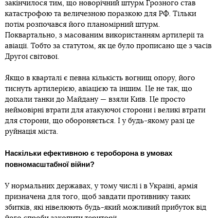
закінчилося тим, що новорічний штурм Грозного став
катастрофою та величезною поразкою для РФ. Тільки
потім розпочався його планомірний штурм.
Поквартально, з масованим використанням артилерії та
авіації. Тобто за статутом, як це було прописано ще з часів
Другої світової.
Якщо в кварталі є певна кількість вогнищ опору, його
тиснуть артилерією, авіацією та іншим. Це не так, що
доїхали танки до Майдану — взяли Київ. Це просто
неймовірні втрати для атакуючої сторони і великі втрати
для сторони, що обороняється. І у будь-якому разі це
руйнація міста.
Наскільки ефективною є тероборона в умовах
повномасштабної війни?
У нормальних державах, у тому числі і в Україні, армія
призначена для того, щоб завдати противнику таких
збитків, які нівелюють будь-який можливий прибуток від