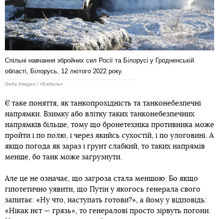
Спільні навчання збройних сил Росії та Білорусі у Гродненській
області, Білорусь, 12 лютого 2022 року.
Getty Images / «Бабель»
Є таке поняття, як танкопрохідність та танконебезпечні
напрямки. Взимку або влітку таких танконебезпечних
напрямків більше, тому що бронетехніка противника може
пройти і по полю, і через якийсь сухостій, і по улоговині. А
якщо погода як зараз і ґрунт слабкий, то таких напрямів
менше, бо танк може загрузнути.
Але це не означає, що загроза стала меншою. Бо якщо
гіпотетично уявити, що Путін у якогось генерала свого
запитає: «Ну что, наступать готови?», а йому у відповідь:
«Нікак нєт — грязь», то генералові просто зірвуть погони.