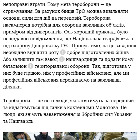
непоправні втрати. Тому мета тероборони — це
стримування. За рахунок бійців ТрО можна вивільняти
основні сили для дій на передовій. Тероборона
насамперед потрібна для охорони важливих обʼєктів,
приміром від диверсантів. Ось хороший приклад: було
нещодавно повідомлення, що Національна гвардія взяла
під охорону Дніпровську ГЕС. Припустимо, на це завдання
необхідно виділити
роту
добре підготовлених бійців.
Довідка
Або залишити там
взвод
нацгвардійців та додати йому
Довідка
батальйон
територіальної оборони. Так, підготовка у
Довідка
них буде гіршою, ніж у професійних військових, але ми
професійних військових перекидаємо на важливіші
ділянки.
Тероборона ― це не ті люди, які стоятимуть на передовій
та кидатимуться під танки з коктейлями Молотова. Це
люди, які знімуть навантаження зі Збройних сил України
та Нацгвардії.