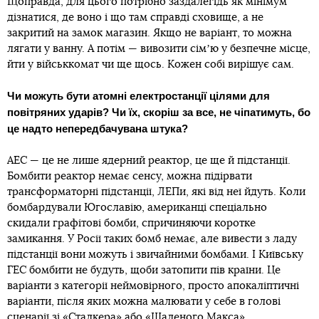
Щоправда, для цього потрібно заздалегідь як мінімум
дізнатися, де воно і що там справді сховище, а не
закритий на замок магазин. Якщо не варіант, то можна
лягати у ванну. А потім — вивозити сімʼю у безпечне місце,
йти у військкомат чи ще щось. Кожен собі вирішує сам.
Чи можуть бути атомні електростанції цілями для
повітряних ударів? Чи їх, скоріш за все, не чіпатимуть, бо
це надто непередбачувана штука?
АЕС — це не лише ядерний реактор, це ще й підстанції.
Бомбити реактор немає сенсу, можна підірвати
трансформаторні підстанції, ЛЕПи, які від неї йдуть. Коли
бомбардували Югославію, американці спеціально
скидали графітові бомби, спричиняючи коротке
замикання. У Росії таких бомб немає, але вивести з ладу
підстанції вони можуть і звичайними бомбами. І Київську
ГЕС бомбити не будуть, щоби затопити пів країни. Це
варіанти з категорії неймовірного, просто апокаліптичні
варіанти, після яких можна малювати у себе в голові
сценарії зі «Сталкера» або «Шаленого Макса».