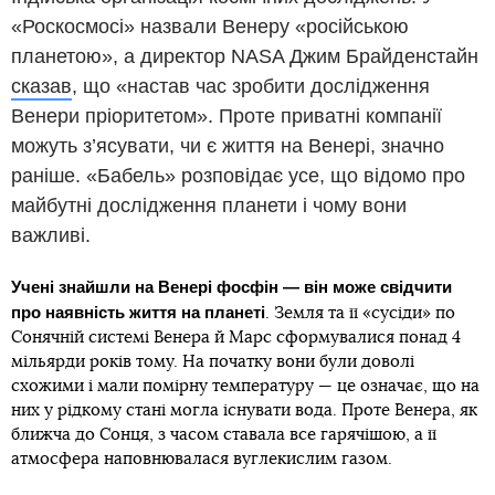
«Роскосмосі» назвали Венеру «російською
планетою», а директор NASA Джим Брайденстайн
сказав
, що «настав час зробити дослідження
Венери пріоритетом». Проте приватні компанії
можуть з’ясувати, чи є життя на Венері, значно
раніше. «Бабель» розповідає усе, що відомо про
майбутні дослідження планети і чому вони
важливі.
Учені знайшли на Венері фосфін — він може свідчити
про наявність життя на планеті
. Земля та її «сусіди» по
Сонячній системі Венера й Марс сформувалися понад 4
мільярди років тому. На початку вони були доволі
схожими і мали помірну температуру — це означає, що на
них у рідкому стані могла існувати вода. Проте Венера, як
ближча до Сонця, з часом ставала все гарячішою, а її
атмосфера наповнювалася вуглекислим газом.