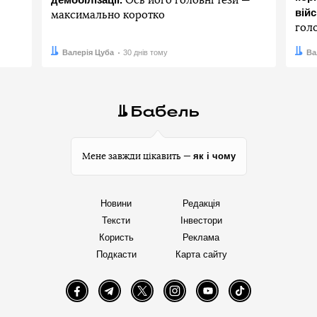
Ось його головні тези —
вій
максимально коротко
гол
Автор:
Дата:
Валерія Цуба
30 днів тому
Авто
Дата:
Ва
як і чому
Мене завжди цікавить —
Новини
Редакція
Тексти
Інвестори
Користь
Реклама
Подкасти
Карта сайту
Facebook
Telegram
Twitter
Instagram
YouTube
TikTok