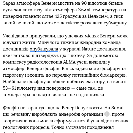
Зараз атмосфера Венери містить на 90 відсотків більше
вуглекислого газу, ніж атмосфера Землі, температура на
поверхні планети сягає 425 градусів за Цельсієм, а тиск
такий великий, що може з легкістю розчавити субмарину.
Учені давно припускали, що у деяких місцях Венери може
існувати життя. Минулого тижня міжнародна команда
дослідників
опублікувала
у журналі Nature дослідження,
яке частково підтверджує цю гіпотезу. За допомогою
комплексу радіотелескопів ALMA учені виявили у
атмосфері Венери фосфін. Він складається з фосфору та
гідрогену і входить до переліку потенційних біомаркерів.
Найбільше фосфіну знайшли поблизу екватору, на висоті
53—61 кілометр над поверхнею — саме там, де
температура не надто висока і не надто низька.
Фосфін не гарантує, що на Венері існує життя. На Землі
цю речовину виробляють
анаеробні організми
, проте
Довідка
теоретично вона могла сформуватися й унаслідок певних
геологічних процесів. Точно зʼясувати походження