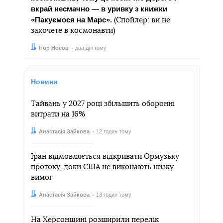
вкрай несмачно — в уривку з книжки
«Пакуємося на Марс».
(Спойлер: ви не
захочете в космонавти)
Автор:
Дата:
Ігор Носов
два дні тому
Новини
Тайвань у 2027 році збільшить оборонні
витрати на 16%
Автор:
Дата:
Анастасія Зайкова
12 годин тому
Іран відмовляється відкривати Ормузьку
протоку, доки США не виконають низку
вимог
Автор:
Дата:
Анастасія Зайкова
13 годин тому
На Херсонщині розширили перелік