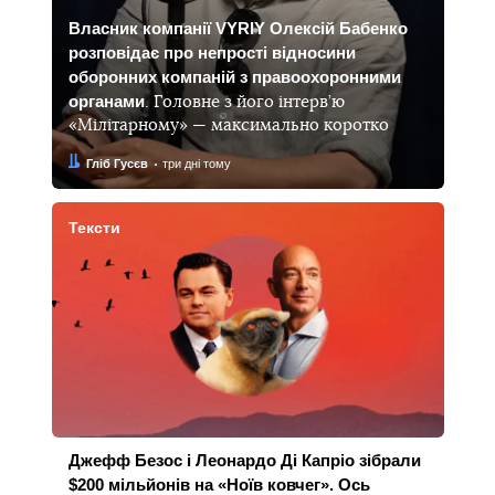
Власник компанії VYRIY Олексій Бабенко
розповідає про непрості відносини
оборонних компаній з правоохоронними
органами
. Головне з його інтерв’ю
«Мілітарному» — максимально коротко
Автор:
Дата:
Гліб Гусєв
три дні тому
Тексти
Джефф Безос і Леонардо Ді Капріо зібрали
$200 мільйонів на «Ноїв ковчег». Ось