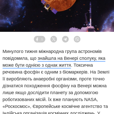
1
Facebook
Twitter
Telegram
Viber
Минулого тижня міжнародна група астрономів
повідомила, що
знайшла на Венері сполуку, яка
може бути однією з однак життя
. Токсична
речовина фосфін є одним з біомаркерів. На Землі
її виробляють анаеробні організми, проте точно
дізнатися походження фосфіну на Венері можна
лише якщо дослідити планету за допомогою
роботизованих місій. Їх вже планують NASA,
«Роскосмос», Європейське космічне агентство та
Індійська організація космічних досліджень. У