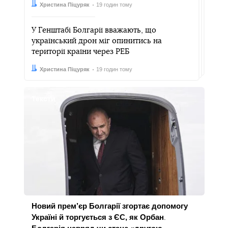
Автор:
Дата:
Христина Піцуряк
19 годин тому
У Генштабі Болгарії вважають, що
український дрон міг опинитись на
території країни через РЕБ
Автор:
Дата:
Христина Піцуряк
19 годин тому
Тексти
Новий прем’єр Болгарії згортає допомогу
Україні й торгується з ЄС, як Орбан
.