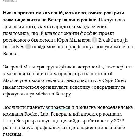
Wikimedia
Низка приватних компаній, можливо, зможе розкрити
таємницю життя на Венері значно раніше.
Наступного
дня після того, як міжнародна команда учених
повідомила, що їй вдалося знайти фосфін, проєкт
російського бізнесмена
Юрія Мільнера
Breakthrough
Довідка
Initiatives
повідомив, що профінансує пошуки життя на
Довідка
Венері.
За гроші Мільнера група фізиків, астрономів, інженерів та
хіміків під керівництвом професора планетології
Массачусетського технологічного інституту Сари Сігер
намагатиметься організувати невелику «оперативну та
сфокусовану» місію на Венеру.
Дослідити планету
збирається
й приватна новозеландська
компанія Rocket Lab. Генеральний директор компанії
Пітер Бек розраховує, що це вийде зробити вже у 2023
році, і планує профінансувати дослідження з власного
гаманця.