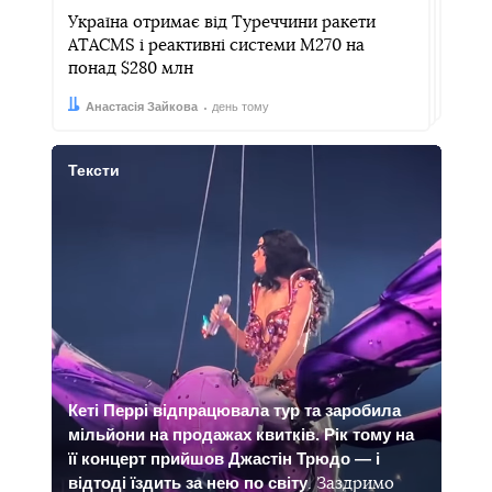
Україна отримає від Туреччини ракети
ATACMS і реактивні системи M270 на
понад $280 млн
Автор:
Дата:
Анастасія Зайкова
день тому
Тексти
Кеті Перрі відпрацювала тур та заробила
мільйони на продажах квитків. Рік тому на
її концерт прийшов Джастін Трюдо — і
відтоді їздить за нею по світу
. Заздримо