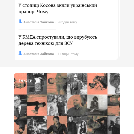
У столиці Косова зняли український
прапор. Чому
Автор:
Дата:
Анастасія Зайкова
9 годин тому
У КМДА спростували, що вирубують
дерева технікою для ЗСУ
Автор:
Дата:
Анастасія Зайкова
11 годин тому
Тексти