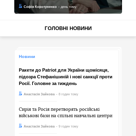
Автор:
Дата:
Софія Коротуненко
день тому
ГОЛОВНІ НОВИНИ
Новини
Ракети до Patriot для України щомісяця,
підозра Стефанішиній і нові санкції проти
Росії. Головне за тиждень
Автор:
Дата:
Анастасія Зайкова
8 годин тому
Сирія та Росія перетворять російські
військові бази на спільні навчальні центри
Автор:
Дата:
Анастасія Зайкова
9 годин тому