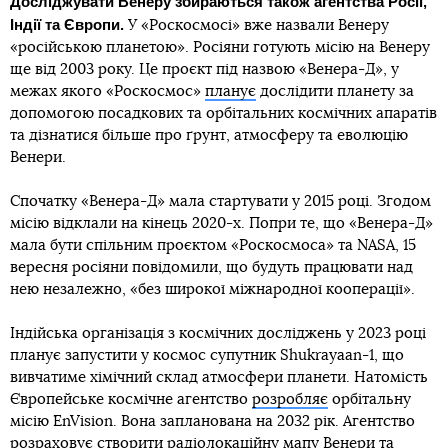
Досліджувати Венеру збираються також агентства Росії,
Індії та Європи.
У «Роскосмосі» вже назвали Венеру
«російською планетою». Росіяни готують місію на Венеру
ще від 2003 року. Це проєкт під назвою «Венера-Д», у
межах якого «Роскосмос»
планує
дослідити планету за
допомогою посадкових та орбітальних космічних апаратів
та дізнатися більше про ґрунт, атмосферу та еволюцію
Венери.
Спочатку «Венера-Д» мала стартувати у 2015 році. Згодом
місію відклали на кінець 2020-х. Попри те, що «Венера-Д»
мала бути спільним проєктом «Роскосмоса» та NASA, 15
вересня росіяни повідомили, що будуть працювати над
нею незалежно, «без широкої міжнародної кооперації».
Індійська організація з космічних досліджень у 2023 році
планує запустити у космос супутник Shukrayaan-1, що
вивчатиме хімічний склад атмосфери планети. Натомість
Європейське космічне агентство
розробляє
орбітальну
місію EnVision. Вона запланована на 2032 рік. Агентство
розраховує створити радіолокаційну мапу Венери та