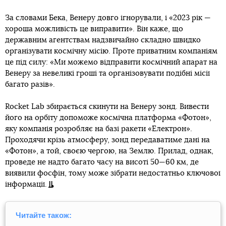
За словами Бека, Венеру довго ігнорували, і «2023 рік —
хороша можливість це виправити». Він каже, що
державним агентствам надзвичайно складно швидко
організувати космічну місію. Проте приватним компаніям
це під силу: «Ми можемо відправити космічний апарат на
Венеру за невеликі гроші та організовувати подібні місії
багато разів».
Rocket Lab збирається скинути на Венеру зонд. Вивести
його на орбіту допоможе космічна платформа «Фотон»,
яку компанія розробляє на базі ракети «Електрон».
Проходячи крізь атмосферу, зонд передаватиме дані на
«Фотон», а той, своєю чергою, на Землю. Прилад, однак,
проведе не надто багато часу на висоті 50—60 км, де
виявили фосфін, тому може зібрати недостатньо ключової
інформації.
Читайте також: