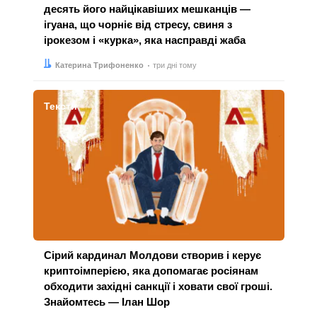
десять його найцікавіших мешканців —
ігуана, що чорніє від стресу, свиня з
ірокезом і «курка», яка насправді жаба
Автор:
Дата:
Катерина Трифоненко
три дні тому
Тексти
Сірий кардинал Молдови створив і керує
криптоімперією, яка допомагає росіянам
обходити західні санкції і ховати свої гроші.
Знайомтесь — Ілан Шор