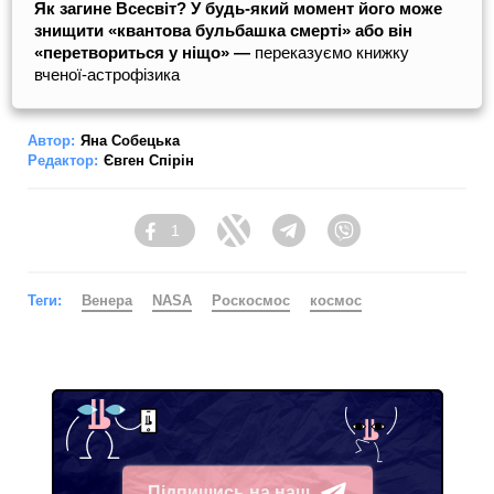
Як загине Всесвіт? У будь-який момент його може
знищити «квантова бульбашка смерті» або він
«перетвориться у ніщо» —
переказуємо книжку
вченої-астрофізика
Автор:
Яна Собецька
Редактор:
Євген Спірін
1
Facebook
Twitter
Telegram
Viber
Теги:
Венера
NASA
Роскосмос
космос
Підпишись на наш