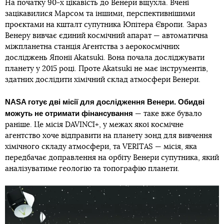
На початку 90-х цікавість до Венери вщухла. Вчені
зацікавилися Марсом та іншими, перспективнішими
проєктами на кшталт супутника Юпітера Європи. Зараз
Венеру вивчає єдиний космічний апарат — автоматична
міжпланетна станція Агентства з аерокосмічних
досліджень Японії Akatsuki. Вона почала досліджувати
планету у 2015 році. Проте Akatsuki не має інструментів,
здатних дослідити хімічний склад атмосфери Венери.
NASA готує дві місії для дослідження Венери. Обидві
можуть не отримати фінансування
— таке вже бувало
раніше. Це місія DAVINCI+, у межах якої космічне
агентство хоче відправити на планету зонд для вивчення
хімічного складу атмосфери, та VERITAS — місія, яка
передбачає доправлення на орбіту Венери супутника, який
аналізуватиме геологію та топографію планети.