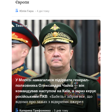
Європи
Автор:
Дата:
Юлія Гира
4 дні тому
Тексти
У Москві намагалися підірвати генерал-
полковника Олександра Чайка — він
командував наступом на Київ, а зараз керує
російськими ПКВ
. «Бабель» зібрав все, що
відомо про замах з відкритих джерел
Автор:
Дата:
Катерина Трифоненко
5 днів тому