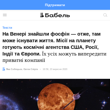
Підтримати
Facebook
Telegram
Twitter
Instagram
Меню
По
по
сай
Тексти
На Венері знайшли фосфін — отже, там
може існувати життя. Місії на планету
готують космічні агентства США, Росії,
Індії та Європи.
Їх усіх можуть випередити
приватні компанії
Автор:
Редактор:
Яна Собецька
Євген Спірін
Дата:
16:58, 23 вересня 2020