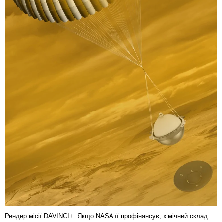
Рендер місії DAVINCI+. Якщо NASA її профінансує, хімічний склад