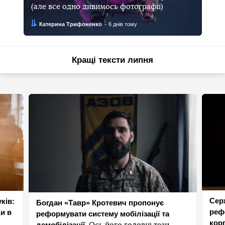
(але все одно дивимось фотографії)
Автор:
Дата:
Катерина Трифоненко
6 днів тому
Кращі тексти липня
Сер
ків:
Богдан «Тавр» Кротевич пропонує
реф
и в
реформувати систему мобілізації та
корп
демобілізації.