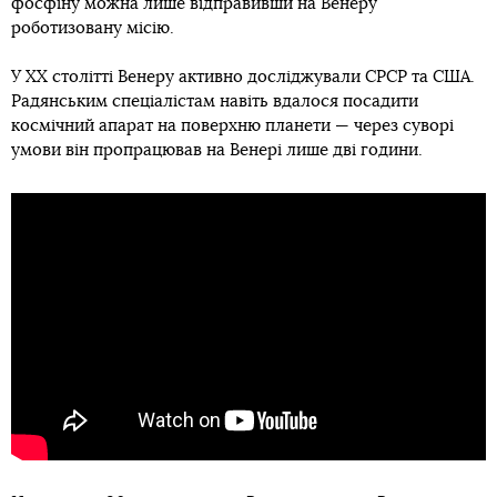
фосфіну можна лише відправивши на Венеру
роботизовану місію.
У ХХ столітті Венеру активно досліджували СРСР та США.
Радянським спеціалістам навіть вдалося посадити
космічний апарат на поверхню планети — через суворі
умови він пропрацював на Венері лише дві години.