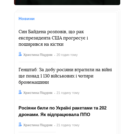
Новини
Син Байдена розповів, що рак
експрезидента CША прогресує і
поширився на кістки
Автор:
Дата:
Христина Піцуряк
20 годин тому
Генштаб: За добу росіяни втратили на війні
ще понад 1 130 військових і чотири
бронемашини
Автор:
Дата:
Христина Піцуряк
21 годину тому
Росіяни били по Україні ракетами та 202
дронами. Як відпрацювала ППО
Автор:
Дата:
Христина Піцуряк
21 годину тому