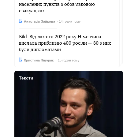
населених пунктів з обовʼязковою
евакуацією
Автор:
Дата:
Анастасія Зайкова
14 годин тому
Bild: Від лютого 2022 року Німеччина
вислала приблизно 400 росіян — 80 з них
були дипломатами
Автор:
Дата:
Христина Піцуряк
15 годин тому
Тексти