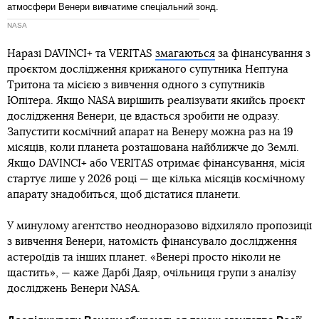
атмосфери Венери вивчатиме спеціальний зонд.
NASA
Наразі DAVINCI+ та VERITAS
змагаються
за фінансування з
проєктом дослідження крижаного супутника Нептуна
Тритона та місією з вивчення одного з супутників
Юпітера. Якщо NASA вирішить реалізувати якийсь проєкт
дослідження Венери, це вдасться зробити не одразу.
Запустити космічний апарат на Венеру можна раз на 19
місяців, коли планета розташована найближче до Землі.
Якщо DAVINCI+ або VERITAS отримає фінансування, місія
стартує лише у 2026 році — ще кілька місяців космічному
апарату знадобиться, щоб дістатися планети.
У минулому агентство неодноразово відхиляло пропозиції
з вивчення Венери, натомість фінансувало дослідження
астероїдів та інших планет. «Венері просто ніколи не
щастить», — каже Дарбі Даяр, очільниця групи з аналізу
досліджень Венери NASA.