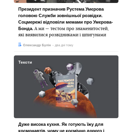
Президент призначив Рустема Умєрова
головою Служби зовнішньої розвідки.
Соцмережі відповіли мемами про Умєрова-
Бонда.
А ми — тестом про знаменитостей,
які виявилися розвідниками і шпигунами
Автор:
Дата:
Олександр Булін
два дні тому
Тексти
Дуже висока кухня. Як готують їжу для
космонавтів, чому це космічно дорого і