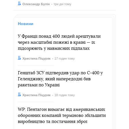
Автор:
Дата:
Олександр Булін
три дні тому
Новини
У Франції понад 400 людей арештували
через масштабні пожежі в країні — їх
підозрюють у навмисних підпалах
Автор:
Дата:
Христина Піцуряк
17 годин тому
Генштаб ЗСУ підтвердив удар по С-400 у
Геленджику, який напередодні бив
ракетами по Україні
Автор:
Дата:
Христина Піцуряк
18 годин тому
WP: Пентагон вимагає від американських
оборонних компаній терміново збільшити
виробництво та постачання зброї