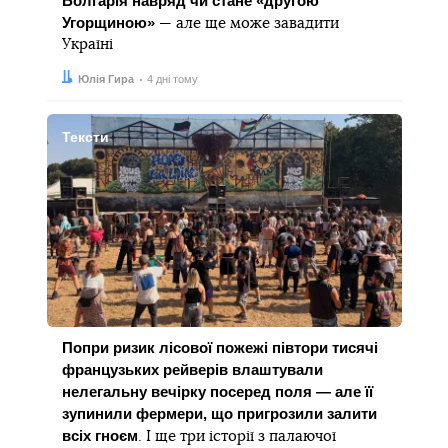
Болгарія навряд чи стане «другою
Угорщиною»
— але ще може завадити
Україні
Автор:
Дата:
Юлія Гира
4 дні тому
Тексти
Попри ризик лісової пожежі півтори тисячі
французьких рейверів влаштували
нелегальну вечірку посеред поля — але її
зупинили фермери, що пригрозили залити
всіх гноєм
. І ще три історії з палаючої