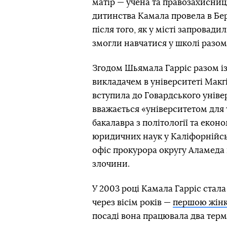
матір — учена та правозахисниц
дитинства Камала провела в Бер
після того, як у місті запровади
змогли навчатися у школі разом
Згодом Шьямала Гарріс разом із
викладачем в університеті Макг
вступила до Говардського уніве
вважається
«університетом для
бакалавра з політології та екон
юридичних наук у Каліфорнійськ
офіс прокурора округу Аламеда в
злочини.
У 2003 році Камала Гарріс ста
через вісім років —
першою жін
посаді вона працювала два терм