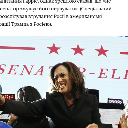
запитання Гарріс, однак зрештою сказав, що «не
«сенатор змушує його нервувати». (Спеціальний
озслідував втручання Росії в американські
ації Трампа з Росією).