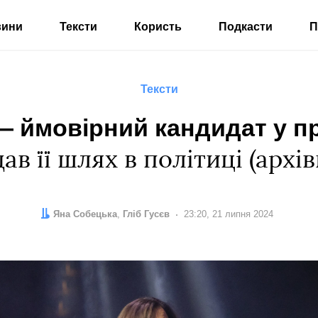
вини
Тексти
Користь
Подкасти
П
Тексти
— ймовірний кандидат у 
ав її шлях в політиці (архі
Автор:
Редактор:
Яна Собецька
Гліб Гусєв
Дата:
23:20, 21 липня 2024