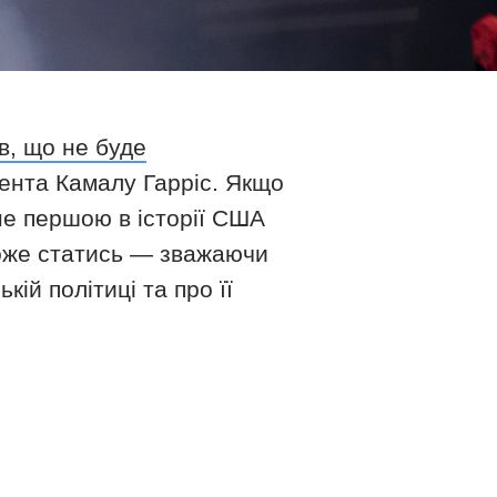
в, що не буде
дента Камалу Гарріс. Якщо
не першою в історії США
може статись — зважаючи
ій політиці та про її