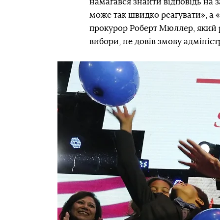
намагався знайти відповідь на 
може так швидко реагувати», а 
прокурор Роберт Мюллер, який р
вибори, не довів змову адміністр