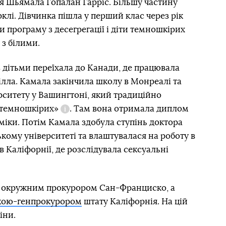
я Шьямала Гопалан Гарріс. Більшу частину
клі. Дівчинка пішла у перший клас через рік
ли програму з десегрегації і діти темношкірих
 з білими.
 дітьми переїхала до Канади, де працювала
ілла. Камала закінчила школу в Монреалі та
рситету у Вашингтоні, який традиційно
 темношкірих»
. Там вона отримала диплом
Довідка
оміки. Потім Камала здобула ступінь доктора
ому університеті та влаштувалася на роботу в
 Каліфорнії, де розслідувала сексуальні
ла окружним прокурором Сан-Франциско, а
кою-генпрокурором
штату Каліфорнія. На цій
іни.