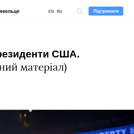
Підтримати
екельце
Пошук
EN
RU
по
сайту
президенти США.
вний матеріал)