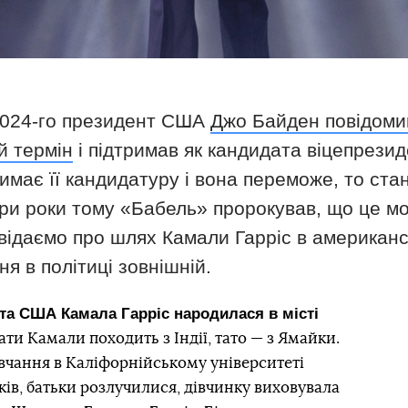
2024-го президент США
Джо Байден повідоми
й термін
і підтримав як кандидата віцепрези
имає її кандидатуру і вона переможе, то ста
ри роки тому «Бабель» пророкував, що це 
відаємо про шлях Камали Гарріс в американськ
я в політиці зовнішній.
та США Камала Гарріс народилася в місті
ти Камали походить з Індії, тато — з Ямайки.
вчання в Каліфорнійському університеті
ків, батьки розлучилися, дівчинку виховувала