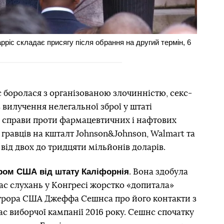
ріс складає присягу після обрання на другий термін, 6
 боролася з організованою злочинністю, секс-
 вилучення нелегальної зброї у штаті
справи проти фармацевтичних і нафтових
гравців на кшталт Johnson&Johnson, Walmart та
від двох до тридцяти мільйонів доларів.
тором США від штату Каліфорнія
. Вона здобула
 час слухань у Конгресі жорстко «допитала»
урора США Джеффа Сешнса про його контакти з
с виборчої кампанії 2016 року. Сешнс спочатку