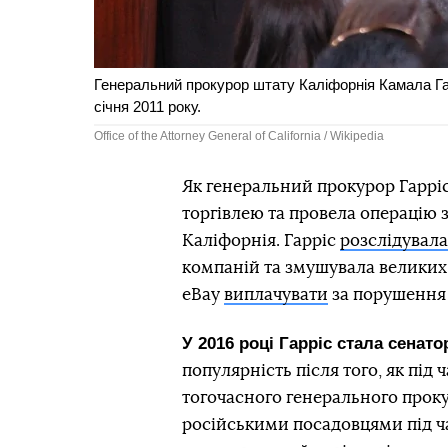
Генеральний прокурор штату Каліфорнія Камала Гар
січня 2011 року.
Office of the Attorney General of California / Wikipedia
Як генеральний прокурор Гарріс
торгівлею та провела операцію з
Каліфорнія. Гарріс
розслідувала
компаній та змушувала великих 
eBay
виплачувати
за порушення 
У 2016 році Гарріс стала сена
популярність після того, як під
тогочасного генерального прок
російськими посадовцями під ча