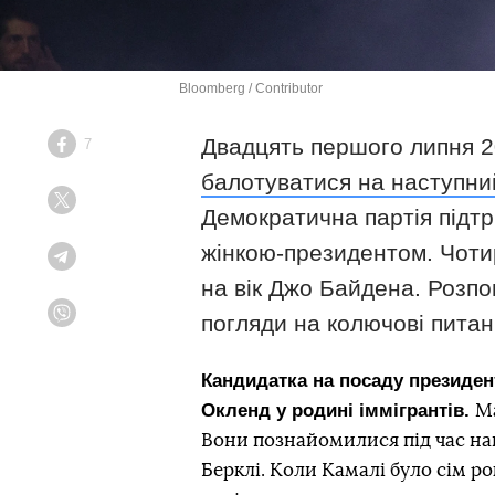
Bloomberg / Contributor
Двадцять першого липня 
7
Facebook
балотуватися на наступни
Twitter
Демократична партія підтр
жінкою-президентом. Чоти
Telegram
на вік Джо Байдена. Розпо
погляди на колючові питанн
Viber
Кандидатка на посаду президен
Окленд у родині іммігрантів.
Ма
Вони познайомилися під час на
Берклі. Коли Камалі було сім ро