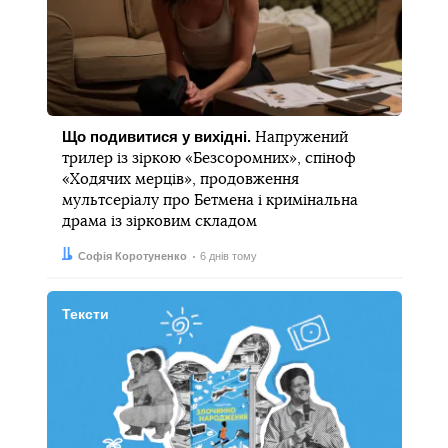
Що подивитися у вихідні.
Напружений
трилер із зіркою «Безсоромних», спіноф
«Ходячих мерців», продовження
мультсеріалу про Бетмена і кримінальна
драма із зірковим складом
Автор:
Дата:
Софія Коротуненко
6 днів тому
Тексти