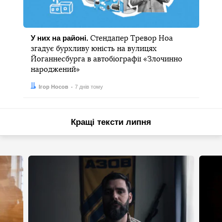
У них на районі.
Стендапер Тревор Ноа
згадує бурхливу юність на вулицях
Йоганнесбурга в автобіографії «Злочинно
народжений»
Автор:
Дата:
Ігор Носов
7 днів тому
Кращі тексти липня