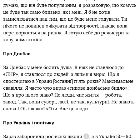
думаю, що він буде популярним, я розраховую, що комусь
це буде так само близько, як і мені. Я б не хотів
замислюватися над тим, що це буде мене годувати. Ти
нічого не повинен очікувати від творчості, інакше вона
перетворюється на ринок. Я готую себе до режисури та
хочу знімати кіно.
Про Донбас
За Донбас у мене болить душа. Я ніяк не ставлюся до
«ЛНР», я ставлюся до людей, з якими я виріс. Що я
спостерігаю в Україні [останні] пʼять років? Максимальне
свавілля. Я часто чую вираз «типове донбаське бидло».
Що я про нього знаю? Це люди, чиє життя — робота,
завод. Так, вони суворі, люті, не такі культурні. Не знають
слова LOL і всякої х*їти. Але це люди.
повинні перейти
Про Україну і політику
Зараз
заборонили російські школи
, а в Україні 50—60
Довідка