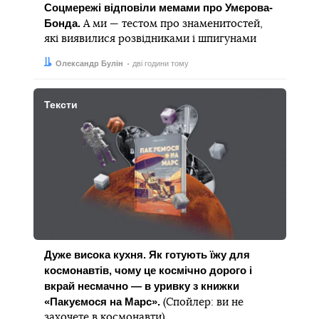
Соцмережі відповіли мемами про Умєрова-
Бонда.
А ми — тестом про знаменитостей,
які виявилися розвідниками і шпигунами
Автор:
Дата:
Олександр Булін
дві години тому
Тексти
Дуже висока кухня. Як готують їжу для
космонавтів, чому це космічно дорого і
вкрай несмачно — в уривку з книжки
«Пакуємося на Марс».
(Спойлер: ви не
захочете в космонавти)