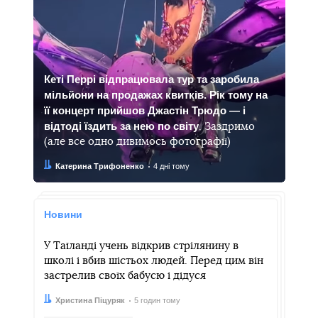
Кеті Перрі відпрацювала тур та заробила
мільйони на продажах квитків. Рік тому на
її концерт прийшов Джастін Трюдо — і
відтоді їздить за нею по світу
. Заздримо
(але все одно дивимось фотографії)
Автор:
Дата:
Катерина Трифоненко
4 дні тому
Новини
У Таїланді учень відкрив стрілянину в
школі і вбив шістьох людей. Перед цим він
застрелив своїх бабусю і дідуся
Автор:
Дата:
Христина Піцуряк
5 годин тому