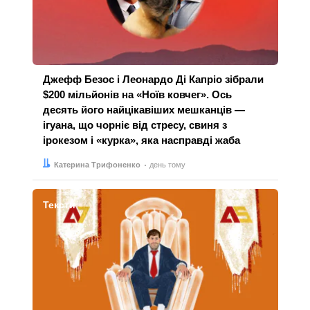
Джефф Безос і Леонардо Ді Капріо зібрали
$200 мільйонів на «Ноїв ковчег». Ось
десять його найцікавіших мешканців —
ігуана, що чорніє від стресу, свиня з
ірокезом і «курка», яка насправді жаба
Автор:
Дата:
Катерина Трифоненко
день тому
Тексти