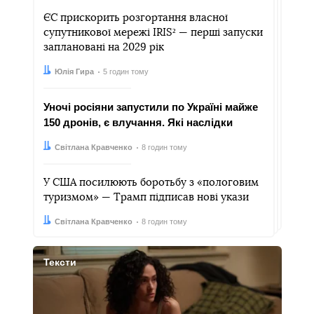
ЄС прискорить розгортання власної
супутникової мережі IRIS² — перші запуски
заплановані на 2029 рік
Автор:
Дата:
Юлія Гира
5 годин тому
Уночі росіяни запустили по Україні майже
150 дронів, є влучання. Які наслідки
Автор:
Дата:
Світлана Кравченко
8 годин тому
У США посилюють боротьбу з «пологовим
туризмом» — Трамп підписав нові укази
Автор:
Дата:
Світлана Кравченко
8 годин тому
Тексти