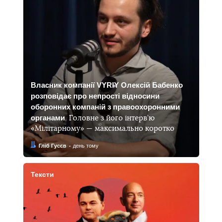
Власник компанії VYRIY Олексій Бабенко
розповідає про непрості відносини
оборонних компаній з правоохоронними
органами
. Головне з його інтерв’ю
«Мілітарному» — максимально коротко
Автор:
Дата:
Гліб Гусєв
день тому
Тексти