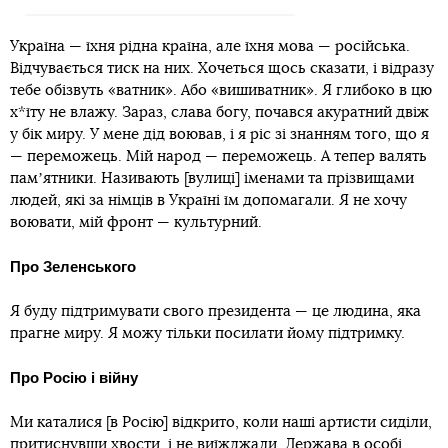
Україна — їхня рідна країна, але їхня мова — російська.
Відчувається тиск на них. Хочеться щось сказати, і відразу
тебе обізвуть «ватник». Або «вишиватник». Я глибоко в цю
х*їту не влажу. Зараз, слава богу, почався акуратний двіж
у бік миру. У мене дід воював, і я ріс зі знанням того, що я
— переможець. Мій народ — переможець. А тепер валять
памʼятники. Називають [вулиці] іменами та прізвищами
людей, які за німців в Україні їм допомагали. Я не хочу
воювати, мій фронт — культурний.
Про Зеленського
Я буду підтримувати свого президента — це людина, яка
прагне миру. Я можу тільки посилати йому підтримку.
Про Росію і війну
Ми каталися [в Росію] відкрито, коли наші артисти сиділи,
притиснувши хвости, і не виїжджали. Держава в особі