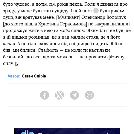
було чудово, а потім сім років пекла. Коли я дізнався про
зраду, у мене був стан суїциду. І
цей пост
був криком
Довідка
душі, він врятував мене. [Музикант] Олександр Волощук
[до якого пішла Христина Герасимова] не закрив питання і
продовжує жити з нею і з моїм сином. Яким би я не був, це
я їй цицьки розминав, це я над малим стояв, це я його
качав. А це тіло сховалося під спідницю і сидить. Я її не
бив, ми билися. Слабкість — це коли ти настільки
безсилий, що все, що ти можеш, — це проявити фізичну
силу.
Автор:
Євген Спірін
Facebook
Twitter
Telegram
Viber