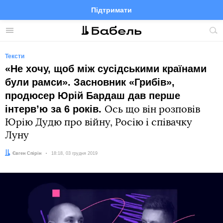
Підтримати
Facebook
Telegram
Twitter
Instagram
Меню
По
по
сай
Тексти
«Не хочу, щоб між сусідськими країнами
були рамси». Засновник «Грибів»,
продюсер Юрій Бардаш дав перше
інтервʼю за 6 років.
Ось що він розповів
Юрію Дудю про війну, Росію і співачку
Луну
Автор:
Євген Спірін
Дата:
18:18, 03 грудня 2019