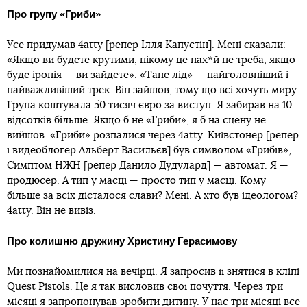
Про групу «Гриби»
Усе придумав 4atty [репер Ілля Капустін]. Мені сказали:
«Якщо ви будете крутими, нікому це нах*й не треба, якщо
буде іронія — ви зайдете». «Тане лід» — найголовніший і
найважливіший трек. Він зайшов, тому що всі хочуть миру.
Група коштувала 50 тисяч євро за виступ. Я забирав на 10
відсотків більше. Якщо б не «Гриби», я б на сцену не
вийшов. «Гриби» розпалися через 4atty. Київстонер [репер
і видеоблогер Альберт Васильєв] був символом «Грибів»,
Симптом НЖН [репер Данило Дудулард] — автомат. Я —
продюсер. А тип у масці — просто тип у масці. Кому
більше за всіх дісталося слави? Мені. А хто був ідеологом?
4atty. Він не вивіз.
Про колишню дружину Христину Герасимову
Ми познайомилися на вечірці. Я запросив її знятися в кліпі
Quest Pistols. Це я так висловив свої почуття. Через три
місяці я запропонував зробити дитину. У нас три місяці все