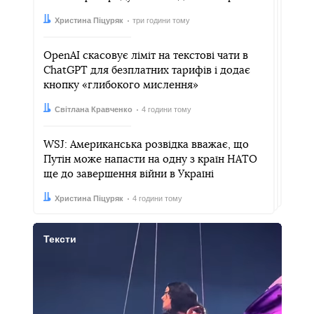
Автор:
Дата:
Христина Піцуряк
три години тому
OpenAI скасовує ліміт на текстові чати в
ChatGPT для безплатних тарифів і додає
кнопку «глибокого мислення»
Автор:
Дата:
Світлана Кравченко
4 години тому
WSJ: Американська розвідка вважає, що
Путін може напасти на одну з країн НАТО
ще до завершення війни в Україні
Автор:
Дата:
Христина Піцуряк
4 години тому
Тексти