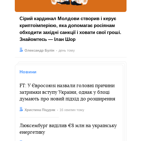
Сірий кардинал Молдови створив і керує
криптоімперією, яка допомагає росіянам
обходити західні санкції і ховати свої гроші.
Знайомтесь — Ілан Шор
Автор:
Дата:
Олександр Булін
день тому
Новини
FT: У Євросоюзі назвали головні причини
затримки вступу України, однак у блоці
думають про новий підхід до розширення
Автор:
Дата:
Христина Піцуряк
16 хвилин тому
Люксембург виділив €8 млн на українську
енергетику