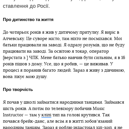
ставлення до Росії.
Про дитинство та життя
До чотирьох років я жив у дитячому притулку. Я виріс в
Алчевську. Це суворе місто, там ніхто не посміхався. Мої
батьки працювали на заводі. Я одразу розумів, що не буду
працювати на заводі. За освітою я токар, оператор
[верстата з ] ЧПК. Мене батько навчив бути сильним, я в 16
років пішов з дому. Усе, що я робив, — це виживав. У
процесі я поранив багато людей. Зараз я живу з дівчиною,
вона лікує мою душу.
Про творчість
Я почав у школі займатися народними танцями. Займався
шість років. А потім по телевізору побачив Music
Instructor — там у
кліпі
тип на голові крутився. Так
почався брейк-данс, але всім я в житті зобовʼязаний
народним танцям. Зараз я роблю індастріал хіп-хоп, я не