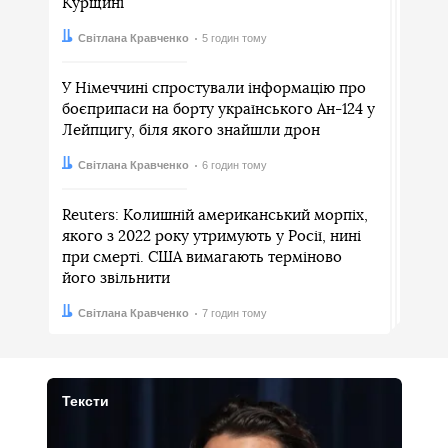
Курщині
Автор:
Дата:
Світлана Кравченко
5 годин тому
У Німеччині спростували інформацію про
боєприпаси на борту українського Ан-124 у
Лейпцигу, біля якого знайшли дрон
Автор:
Дата:
Світлана Кравченко
6 годин тому
Reuters: Колишній американський морпіх,
якого з 2022 року утримують у Росії, нині
при смерті. США вимагають терміново
його звільнити
Автор:
Дата:
Світлана Кравченко
7 годин тому
Тексти