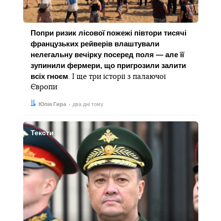
Попри ризик лісової пожежі півтори тисячі
французьких рейверів влаштували
нелегальну вечірку посеред поля — але її
зупинили фермери, що пригрозили залити
всіх гноєм
. І ще три історії з палаючої
Європи
Автор:
Дата:
Юлія Гира
два дні тому
Тексти