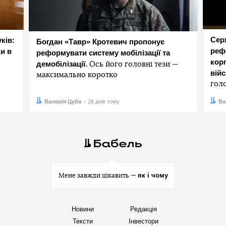
Сер
ків:
Богдан «Тавр» Кротевич пропонує
реф
и в
реформувати систему мобілізації та
корп
демобілізації.
Ось його головні тези —
вій
максимально коротко
гол
Автор:
Дата:
Валерія Цуба
28 днів тому
Авто
Дата:
Ва
як і чому
Мене завжди цікавить —
Новини
Редакція
Тексти
Інвестори