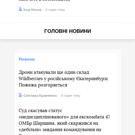
Автор:
Дата:
Ігор Носов
9 годин тому
ГОЛОВНІ НОВИНИ
Новини
Дрони атакували ще один склад
Wildberries у російському Єкатеринбурзі.
Пожежа розгоряється
Автор:
Дата:
Світлана Кравченко
8 годин тому
Суд скасував статус
«недисциплінованого» для екскомбата 47
ОМБр Ширшина, який скаржився на
«дебільні» завдання командування на