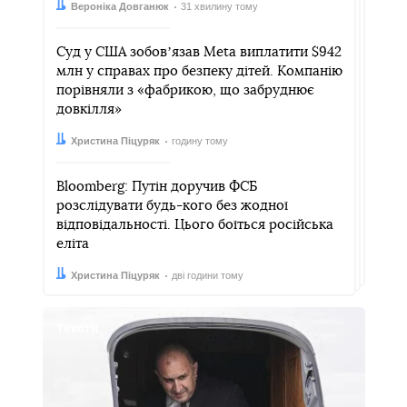
Автор:
Дата:
Вероніка Довганюк
31 хвилину тому
Суд у США зобовʼязав Meta виплатити $942
млн у справах про безпеку дітей. Компанію
порівняли з «фабрикою, що забруднює
довкілля»
Автор:
Дата:
Христина Піцуряк
годину тому
Bloomberg: Путін доручив ФСБ
розслідувати будь-кого без жодної
відповідальності. Цього боїться російська
еліта
Автор:
Дата:
Христина Піцуряк
дві години тому
Тексти