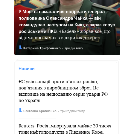
У Москві намагалися підірвати генерал-
полковника Олександра Чайка — він
командував наступом на Київ, а зараз керує
російськими ПКВ
. «Бабель» зібрав все, що
відомо про замах з відкритих джерел
Автор:
Дата:
Катерина Трифоненко
три дні тому
Новини
ЄС увів санкції проти пʼятьох росіян,
повʼязаних з виробництвом зброї. Це
відповідь на нещодавню серію ударів РФ
по Україні
Автор:
Дата:
Світлана Кравченко
три години тому
Reuters: Росія імпортувала майже 30 тисяч
тонн нафтопродуктів з Південної Кореї