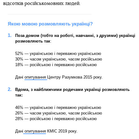
відсотків російськомовних людей.
Якою мовою розмовляють українці?
Поза домом (тобто на роботі, навчанні, з друзями) українці
розмовляють так
:
52% — українською і переважно українською
30% — часом українською, часом російською
18% — російською і переважно російською
Дані
опитування
Центру Разумкова 2015 року.
Вдома, з найближчими родичами українці розмовляють
так:
46% — українською і переважно українською
26% — часом українською, часом російською
28% — російською і переважно російською
Дані
опитування
КМІС 2019 року.