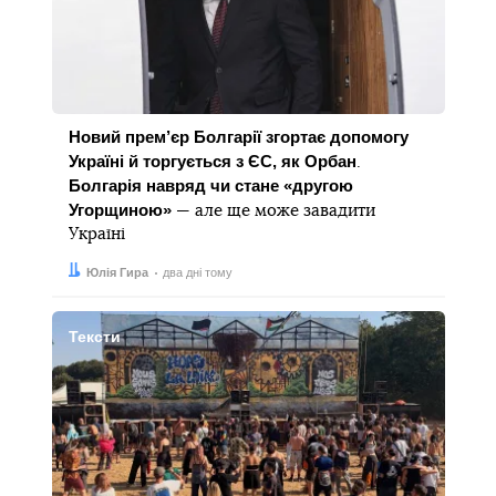
Новий прем’єр Болгарії згортає допомогу
Україні й торгується з ЄС, як Орбан
.
Болгарія навряд чи стане «другою
Угорщиною»
— але ще може завадити
Україні
Автор:
Дата:
Юлія Гира
два дні тому
Тексти