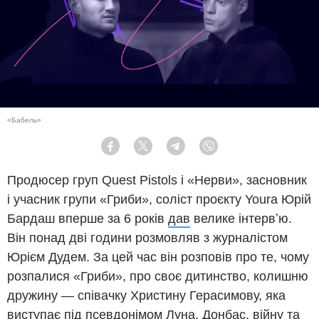
«Бабель»
Facebook
Twitter
Telegram
Viber
Продюсер груп Quest Pistols і «Нерви», засновник
і учасник групи «Гриби», соліст проєкту Youra Юрій
Бардаш вперше за 6 років
дав
велике інтервʼю.
Він понад дві години розмовляв з журналістом
Юрієм Дудем. За цей час він розповів про те, чому
розпалися «Гриби», про своє дитинство, колишню
дружину — співачку Христину Герасимову, яка
виступає під псевдонімом Луна, Донбас, війну та