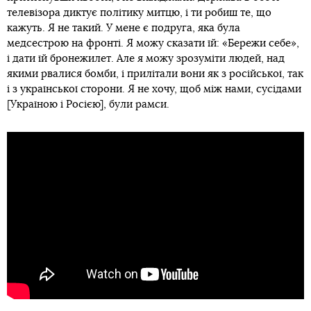
телевізора диктує політику митцю, і ти робиш те, що
кажуть. Я не такий. У мене є подруга, яка була
медсестрою на фронті. Я можу сказати їй: «Бережи себе»,
і дати їй бронежилет. Але я можу зрозуміти людей, над
якими рвалися бомби, і прилітали вони як з російської, так
і з української сторони. Я не хочу, щоб між нами, сусідами
[Україною і Росією], були рамси.