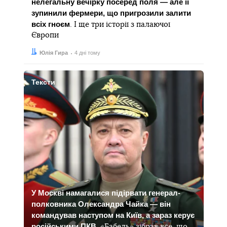
нелегальну вечірку посеред поля — але її
зупинили фермери, що пригрозили залити
всіх гноєм
. І ще три історії з палаючої
Європи
Автор:
Дата:
Юлія Гира
4 дні тому
Тексти
У Москві намагалися підірвати генерал-
полковника Олександра Чайка — він
командував наступом на Київ, а зараз керує
російськими ПКВ
. «Бабель» зібрав все, що