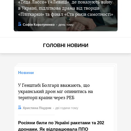
«Теда Лассо» і «Левиці», де показують війну
в Україні, підліткова драма від творців
«Пліткарки» та фінал «Ста років самотності»
Автор:
Дата:
Софія Коротуненко
день тому
ГОЛОВНІ НОВИНИ
Новини
У Генштабі Болгарії вважають, що
український дрон міг опинитись на
території країни через РЕБ
Автор:
Дата:
Христина Піцуряк
дві години тому
Росіяни били по Україні ракетами та 202
дронами. Як відпрацювала ППО