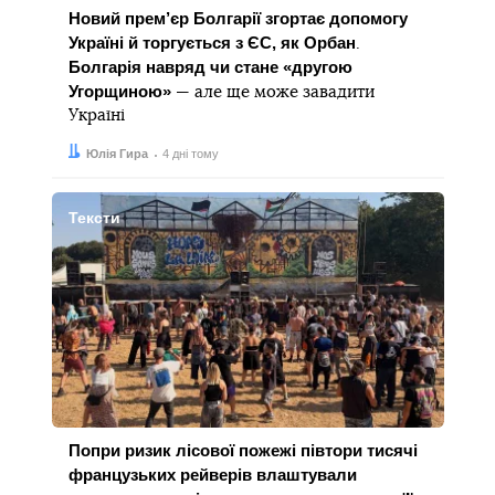
Новий прем’єр Болгарії згортає допомогу
Україні й торгується з ЄС, як Орбан
.
Болгарія навряд чи стане «другою
Угорщиною»
— але ще може завадити
Україні
Автор:
Дата:
Юлія Гира
4 дні тому
Тексти
Попри ризик лісової пожежі півтори тисячі
французьких рейверів влаштували