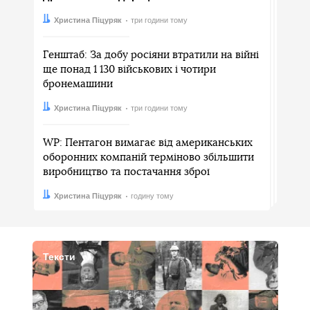
Автор:
Дата:
Христина Піцуряк
три години тому
Генштаб: За добу росіяни втратили на війні
ще понад 1 130 військових і чотири
бронемашини
Автор:
Дата:
Христина Піцуряк
три години тому
WP: Пентагон вимагає від американських
оборонних компаній терміново збільшити
виробництво та постачання зброї
Автор:
Дата:
Христина Піцуряк
годину тому
Тексти