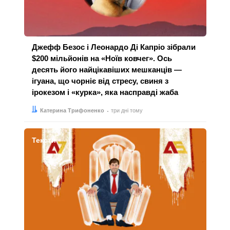
Джефф Безос і Леонардо Ді Капріо зібрали
$200 мільйонів на «Ноїв ковчег». Ось
десять його найцікавіших мешканців —
ігуана, що чорніє від стресу, свиня з
ірокезом і «курка», яка насправді жаба
Автор:
Дата:
Катерина Трифоненко
три дні тому
Тексти