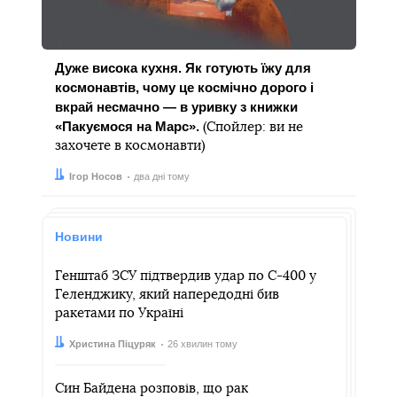
Дуже висока кухня. Як готують їжу для
космонавтів, чому це космічно дорого і
вкрай несмачно — в уривку з книжки
«Пакуємося на Марс».
(Спойлер: ви не
захочете в космонавти)
Автор:
Дата:
Ігор Носов
два дні тому
Новини
Генштаб ЗСУ підтвердив удар по С-400 у
Геленджику, який напередодні бив
ракетами по Україні
Автор:
Дата:
Христина Піцуряк
26 хвилин тому
Син Байдена розповів, що рак