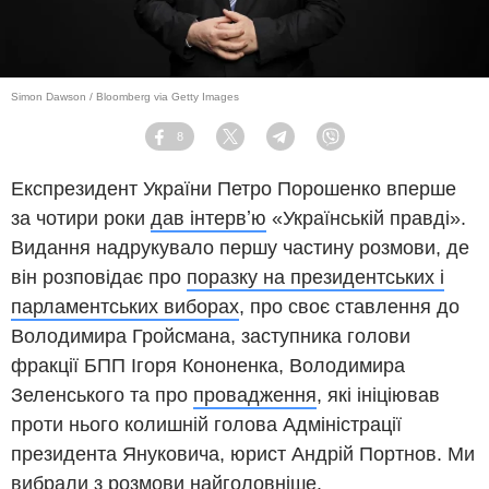
Simon Dawson / Bloomberg via Getty Images
8
Facebook
Twitter
Telegram
Viber
Експрезидент України Петро Порошенко вперше
за чотири роки
дав інтервʼю
«Українській правді».
Видання надрукувало першу частину розмови, де
він розповідає про
поразку на президентських і
парламентських виборах
, про своє ставлення до
Володимира Гройсмана, заступника голови
фракції БПП Ігоря Кононенка, Володимира
Зеленського та про
провадження
, які ініціював
проти нього колишній голова Адміністрації
президента Януковича, юрист Андрій Портнов. Ми
вибрали з розмови найголовніше.