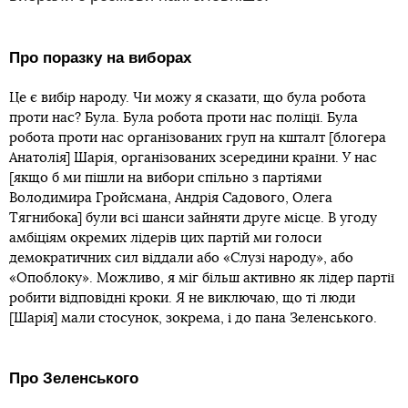
Про поразку на виборах
Це є вибір народу. Чи можу я сказати, що була робота
проти нас? Була. Була робота проти нас поліції. Була
робота проти нас організованих груп на кшталт [блогера
Анатолія] Шарія, організованих зсередини країни. У нас
[якщо б ми пішли на вибори спільно з партіями
Володимира Гройсмана, Андрія Садового, Олега
Тягнибока] були всі шанси зайняти друге місце. В угоду
амбіціям окремих лідерів цих партій ми голоси
демократичних сил віддали або «Слузі народу», або
«Опоблоку». Можливо, я міг більш активно як лідер партії
робити відповідні кроки. Я не виключаю, що ті люди
[Шарія] мали стосунок, зокрема, і до пана Зеленського.
Про Зеленського