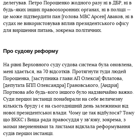
делегував. Петро Порошенко жодного разу ні в ДБР, ні в
будь-яких інших правоохоронних органах, ні в поліції —
це може підтвердити пан [голова МВС Арсен] Аваков, ні в
судах не використовував вплив президентського офісу
для вирішення питань, зокрема політичних.
Про судову реформу
На рівні Верховного суду судова система була оновлена,
мені здається, на 70 відсотків. Протягнути туди людей
Порошенка, [заступника глави АП Олексія] Філатова,
[депутата БПП Олександра] Грановського, [Андрія]
Портнова або будь-кого іншого було надзвичайно важко.
Суди першої інстанції понабирали на себе величезну
кількість бруду і є на сьогоднішній день залежними від
нової президентської влади. Чому це так відбулося? Тому
що ВККС і Вища рада правосуддя у звʼязку, зокрема, з
моїми зверненнями та листами відклала реформування
судів першої інстанції.