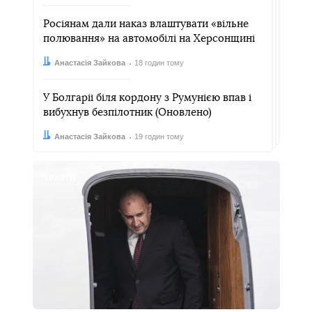
Росіянам дали наказ влаштувати «вільне
полювання» на автомобілі на Херсонщині
Автор:
Дата:
Анастасія Зайкова
18 годин тому
У Болгарії біля кордону з Румунією впав і
вибухнув безпілотник (Оновлено)
Автор:
Дата:
Анастасія Зайкова
19 годин тому
Тексти