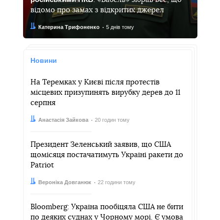
відомо про замах з відкритих джерел
Автор:
Дата:
Катерина Трифоненко
5 днів тому
Новини
На Теремках у Києві після протестів
місцевих призупинять вирубку дерев до 11
серпня
Автор:
Дата:
Анастасія Зайкова
20 годин тому
Президент Зеленський заявив, що США
щомісяця постачатимуть Україні ракети до
Patriot
Автор:
Дата:
Вероніка Довганюк
22 години тому
Bloomberg: Україна пообіцяла США не бити
по деяких суднах у Чорному морі. Є умова