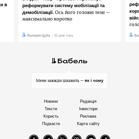
реф
и в
реформувати систему мобілізації та
корп
демобілізації.
Ось його головні тези —
вій
максимально коротко
гол
Автор:
Дата:
Валерія Цуба
30 днів тому
Авто
Дата:
Ва
як і чому
Мене завжди цікавить —
Новини
Редакція
Тексти
Інвестори
Користь
Реклама
Подкасти
Карта сайту