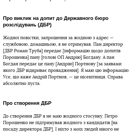
Про виклик на допит до Державного бюро
розслідувань (ДБР)
Жодної повістки, запрошення за жодною з адрес —
службовою, домашньою, я не отримував. Пан директор
[ДБР Роман Труба] передає [інформацію щодо допитів
Порошенка] пану [голові ОП Андрію] Богдану. А пан
Богдан передає це пану [Андрію] Портнову [за заявами
якого ДБР відкриває провадження]. Я маю цю інформацію.
Усе, що каже Андрій Портнов, — це нісенітниця. Справа
абсолютно пуста.
Про створення ДБР
До створення ДБР я не маю жодного стосунку. Петро
Порошенко не підтримував жодного з кандидатів [на
посаду директора ДБР]. І ніхто з моїх людей нікого не