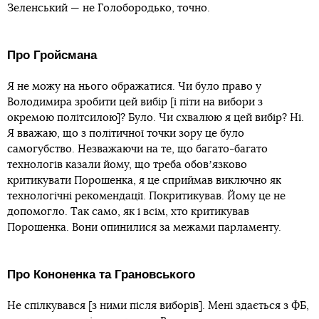
Зеленський — не Голобородько, точно.
Про Гройсмана
Я не можу на нього ображатися. Чи було право у
Володимира зробити цей вибір [і піти на вибори з
окремою політсилою]? Було. Чи схвалюю я цей вибір? Ні.
Я вважаю, що з політичної точки зору це було
самогубство. Незважаючи на те, що багато-багато
технологів казали йому, що треба обовʼязково
критикувати Порошенка, я це сприймав виключно як
технологічні рекомендації. Покритикував. Йому це не
допомогло. Так само, як і всім, хто критикував
Порошенка. Вони опинилися за межами парламенту.
Про Кононенка та Грановського
Не спілкувався [з ними після виборів]. Мені здається з ФБ,