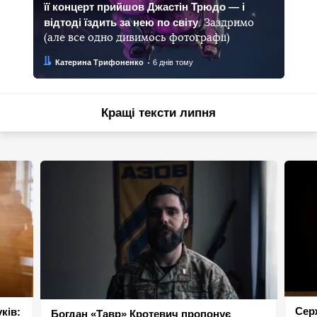
її концерт прийшов Джастін Трюдо — і
відтоді їздить за нею по світу
. Заздримо
(але все одно дивимось фотографії)
Автор:
Дата:
Катерина Трифоненко
6 днів тому
Кращі тексти липня
Сер
ків:
Богдан «Тавр» Кротевич пропонує