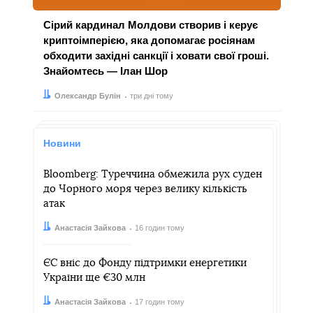
Сірий кардинал Молдови створив і керує
криптоімперією, яка допомагає росіянам
обходити західні санкції і ховати свої гроші.
Знайомтесь — Ілан Шор
Автор:
Дата:
Олександр Булін
три дні тому
Новини
Bloomberg: Туреччина обмежила рух суден
до Чорного моря через велику кількість
атак
Автор:
Дата:
Анастасія Зайкова
16 годин тому
ЄС вніс до Фонду підтримки енергетики
України ще €30 млн
Автор:
Дата:
Анастасія Зайкова
17 годин тому