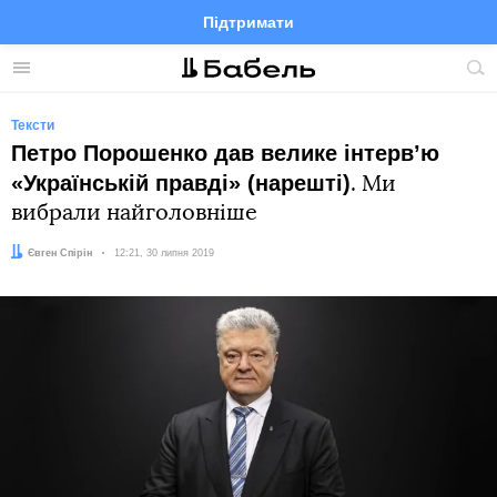
Підтримати
Facebook
Telegram
Twitter
Instagram
Меню
По
по
сай
Тексти
Петро Порошенко дав велике інтервʼю
«Українській правді» (нарешті)
. Ми
вибрали найголовніше
Автор:
Євген Спірін
Дата:
12:21, 30 липня 2019