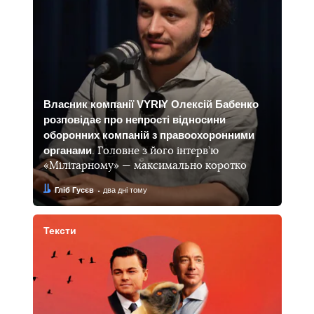
Власник компанії VYRIY Олексій Бабенко
розповідає про непрості відносини
оборонних компаній з правоохоронними
органами
. Головне з його інтерв’ю
«Мілітарному» — максимально коротко
Автор:
Дата:
Гліб Гусєв
два дні тому
Тексти