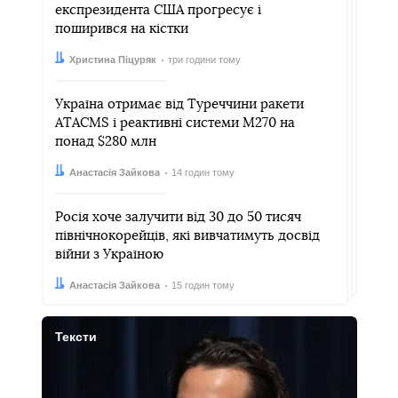
експрезидента CША прогресує і
поширився на кістки
Автор:
Дата:
Христина Піцуряк
три години тому
Україна отримає від Туреччини ракети
ATACMS і реактивні системи M270 на
понад $280 млн
Автор:
Дата:
Анастасія Зайкова
14 годин тому
Росія хоче залучити від 30 до 50 тисяч
північнокорейців, які вивчатимуть досвід
війни з Україною
Автор:
Дата:
Анастасія Зайкова
15 годин тому
Тексти