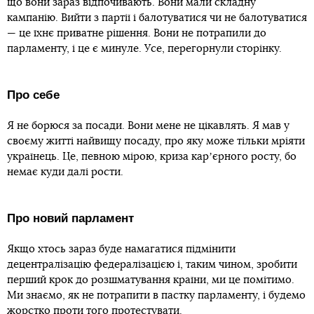
що вони зараз відпочивають. Вони мали складну
кампанію. Вийти з партії і балотуватися чи не балотуватися
— це їхнє приватне рішення. Вони не потрапили до
парламенту, і це є минуле. Усе, перегорнули сторінку.
Про себе
Я не борюся за посади. Вони мене не цікавлять. Я мав у
своєму житті найвищу посаду, про яку може тільки мріяти
українець. Це, певною мірою, криза карʼєрного росту, бо
немає куди далі рости.
Про новий парламент
Якщо хтось зараз буде намагатися підмінити
децентралізацію федералізацією і, таким чином, зробити
перший крок до розшматування країни, ми це помітимо.
Ми знаємо, як не потрапити в пастку парламенту, і будемо
жорстко проти того протестувати.