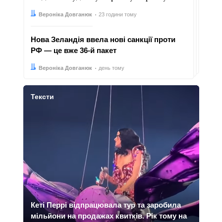
Автор:
Дата:
Вероніка Довганюк
23 години тому
Нова Зеландія ввела нові санкції проти
РФ — це вже 36-й пакет
Автор:
Дата:
Вероніка Довганюк
день тому
Тексти
Кеті Перрі відпрацювала тур та заробила
мільйони на продажах квитків. Рік тому на