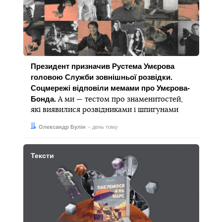
Президент призначив Рустема Умєрова
головою Служби зовнішньої розвідки.
Соцмережі відповіли мемами про Умєрова-
Бонда.
А ми — тестом про знаменитостей,
які виявилися розвідниками і шпигунами
Автор:
Дата:
Олександр Булін
день тому
Тексти