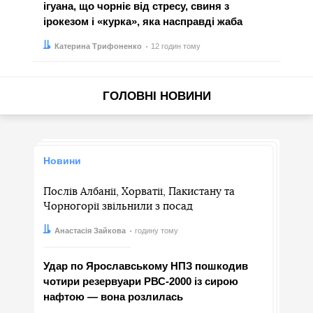
ігуана, що чорніє від стресу, свиня з
ірокезом і «курка», яка насправді жаба
Автор:
Дата:
Катерина Трифоненко
12 годин тому
ГОЛОВНІ НОВИНИ
Новини
Послів Албанії, Хорватії, Пакистану та
Чорногорії звільнили з посад
Автор:
Дата:
Анастасія Зайкова
годину тому
Удар по Ярославському НПЗ пошкодив
чотири резервуари РВС-2000 із сирою
нафтою — вона розлилась