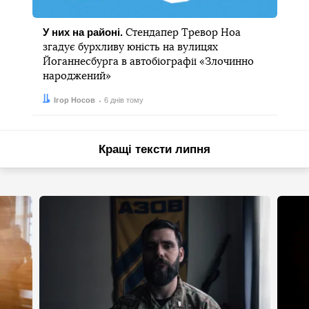
У них на районі.
Стендапер Тревор Ноа
згадує бурхливу юність на вулицях
Йоганнесбурга в автобіографії «Злочинно
народжений»
Автор:
Дата:
Ігор Носов
6 днів тому
Кращі тексти липня