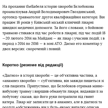
На прохання theБабеля історію хвороби Бєлобокова
проаналізував Андрій Володимирович Гвоздинський,
ортопед-травматолог другої кваліфікаційної категорії. Він
працює 16 років у Київській міській клінічній лікарні
швидкої медичної допомоги. За його словами, з бойовою
травмою стикався під час роботи в лікарні; під час подій 18
—20 лютого 2014 на Майдані — як лікар і учасник подій; і в
період з 2014 по 2016 — в зоні АТО. Даємо его коментар у
двох версіях: скороченій і повній.
Коротко (резюме від редакції)
«Діагноз» в історії хвороби — це обʼєктивна частина, а
«анамнез хвороби» — субʼєктивна, він завжди пишеться зі
слів пацієнта. Припустимо, що Бєлобоков отримав мінно-
вибухову травму і вирішив обманути лікаря, видавши її за
побутову: сказав, що його руки потрапили під гвинт
катера. Лікар міг записати це в анамнез, але в діагнозі та
розділі «обстеження» він у будь-якому випадку описав