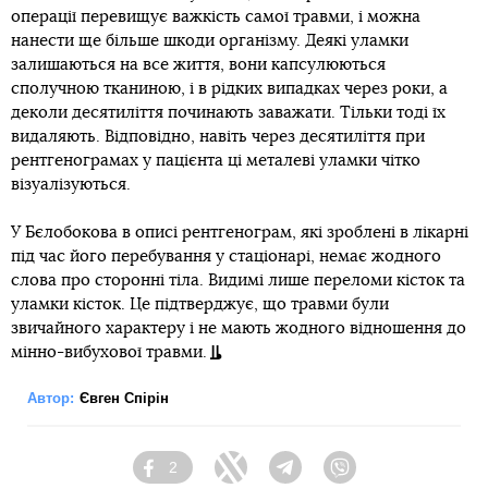
операції перевищує важкість самої травми, і можна
нанести ще більше шкоди організму. Деякі уламки
залишаються на все життя, вони капсулюються
сполучною тканиною, і в рідких випадках через роки, а
деколи десятиліття починають заважати. Тільки тоді їх
видаляють. Відповідно, навіть через десятиліття при
рентгенограмах у пацієнта ці металеві уламки чітко
візуалізуються.
У Бєлобокова в описі рентгенограм, які зроблені в лікарні
під час його перебування у стаціонарі, немає жодного
слова про сторонні тіла. Видимі лише переломи кісток та
уламки кісток. Це підтверджує, що травми були
звичайного характеру і не мають жодного відношення до
мінно-вибухової травми.
Автор:
Євген Спірін
2
Facebook
Twitter
Telegram
Viber