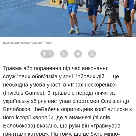
InvictusGamesTeamUkraine / Flickr
2
Facebook
Twitter
Telegram
Viber
Травма або поранення під час виконання
службових обовʼязків у зоні бойових дій — це
необхідна умова участі в «Іграх нескорених»
(Invictus Games). З травмою передпліччя за
українську збірну виступав спортсмен Олександр
Бєлобоков. theБабель оприлюднив копії виписки з
його історії хвороби, де в анамнезі (зі слів
Бєлобокова) вказано, що руки він «травмував
гвинтами катера». На тому, що це було мінно-