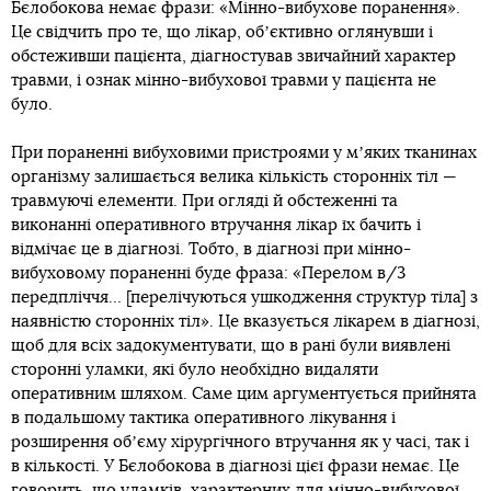
Бєлобокова немає фрази: «Мінно-вибухове поранення».
Це свідчить про те, що лікар, обʼєктивно оглянувши і
обстеживши пацієнта, діагностував звичайний характер
травми, і ознак мінно-вибухової травми у пацієнта не
було.
При пораненні вибуховими пристроями у мʼяких тканинах
організму залишається велика кількість сторонніх тіл —
травмуючі елементи. При огляді й обстеженні та
виконанні оперативного втручання лікар їх бачить і
відмічає це в діагнозі. Тобто, в діагнозі при мінно-
вибуховому пораненні буде фраза: «Перелом в/3
передпліччя… [перелічуються ушкодження структур тіла] з
наявністю сторонніх тіл». Це вказується лікарем в діагнозі,
щоб для всіх задокументувати, що в рані були виявлені
сторонні уламки, які було необхідно видаляти
оперативним шляхом. Саме цим аргументується прийнята
в подальшому тактика оперативного лікування і
розширення обʼєму хірургічного втручання як у часі, так і
в кількості. У Бєлобокова в діагнозі цієї фрази немає. Це
говорить, що уламків, характерних для мінно-вибухової