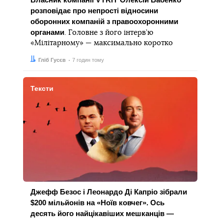
розповідає про непрості відносини
оборонних компаній з правоохоронними
органами
. Головне з його інтерв’ю
«Мілітарному» — максимально коротко
Автор:
Дата:
Гліб Гусєв
7 годин тому
Тексти
Джефф Безос і Леонардо Ді Капріо зібрали
$200 мільйонів на «Ноїв ковчег». Ось
десять його найцікавіших мешканців —