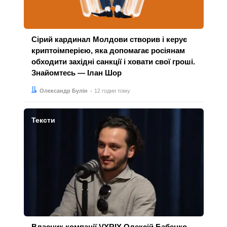
Сірий кардинал Молдови створив і керує
криптоімперією, яка допомагає росіянам
обходити західні санкції і ховати свої гроші.
Знайомтесь — Ілан Шор
Автор:
Дата:
Олександр Булін
12 годин тому
Тексти
Власник компанії VYRIY Олексій Бабенко