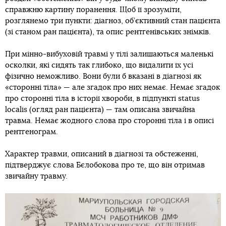
справжню картину поранення. Щоб її зрозуміти,
розглянемо три пункти: діагноз, об’єктивний стан пацієнта
(зі станом ран пацієнта), та опис рентгенівських знімків.
При мінно-вибуховій травмі у тілі залишаються маленькі
осколки, які сидять так глибоко, що видалити їх усі
фізично неможливо. Вони були б вказані в діагнозі як
«сторонні тіла» — але згадок про них немає. Немає згадок
про сторонні тіла в історії хвороби, в підпункті status
localis (огляд ран пацієнта) — там описана звичайна
травма. Немає жодного слова про сторонні тіла і в описі
рентгенограм.
Характер травми, описаний в діагнозі та обстеженні,
підтверджує слова Бєлобокова про те, що він отримав
звичайну травму.