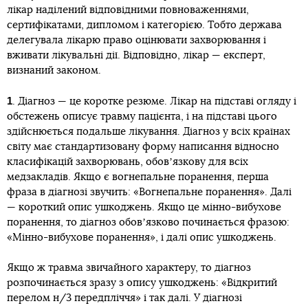
лікар наділений відповідними повноваженнями,
сертифікатами, дипломом і категорією. Тобто держава
делегувала лікарю право оцінювати захворювання і
вживати лікувальні дії. Відповідно, лікар — експерт,
визнаний законом.
1
. Діагноз — це коротке резюме. Лікар на підставі огляду і
обстежень описує травму пацієнта, і на підставі цього
здійснюється подальше лікування. Діагноз у всіх країнах
світу має стандартизовану форму написання відносно
класифікацій захворювань, обовʼязкову для всіх
медзакладів. Якщо є вогнепальне поранення, перша
фраза в діагнозі звучить: «Вогнепальне поранення». Далі
— короткий опис ушкоджень. Якщо це мінно-вибухове
поранення, то діагноз обовʼязково починається фразою:
«Мінно-вибухове поранення», і далі опис ушкоджень.
Якщо ж травма звичайного характеру, то діагноз
розпочинається зразу з опису ушкоджень: «Відкритий
перелом н/3 передпліччя» і так далі. У діагнозі