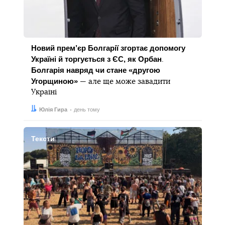
Новий прем’єр Болгарії згортає допомогу
Україні й торгується з ЄС, як Орбан
.
Болгарія навряд чи стане «другою
Угорщиною»
— але ще може завадити
Україні
Автор:
Дата:
Юлія Гира
день тому
Тексти