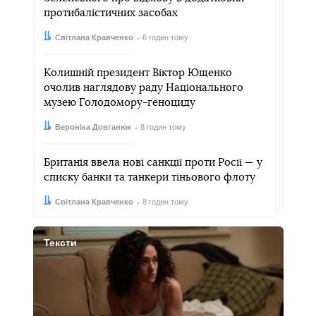
протибалістичних засобах
Автор:
Дата:
Світлана Кравченко
6 годин тому
Колишній президент Віктор Ющенко
очолив наглядову раду Національного
музею Голодомору-геноциду
Автор:
Дата:
Вероніка Довганюк
8 годин тому
Британія ввела нові санкції проти Росії — у
списку банки та танкери тіньового флоту
Автор:
Дата:
Світлана Кравченко
8 годин тому
Тексти