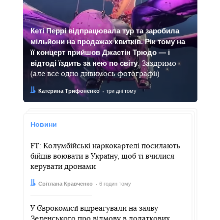
Кеті Перрі відпрацювала тур та заробила
мільйони на продажах квитків. Рік тому на
її концерт прийшов Джастін Трюдо — і
відтоді їздить за нею по світу
. Заздримо
(але все одно дивимось фотографії)
Автор:
Дата:
Катерина Трифоненко
три дні тому
Новини
FT: Колумбійські наркокартелі посилають
бійців воювати в Україну, щоб ті вчилися
керувати дронами
Автор:
Дата:
Світлана Кравченко
6 годин тому
У Єврокомісії відреагували на заяву
Зеленського про відмову в додаткових