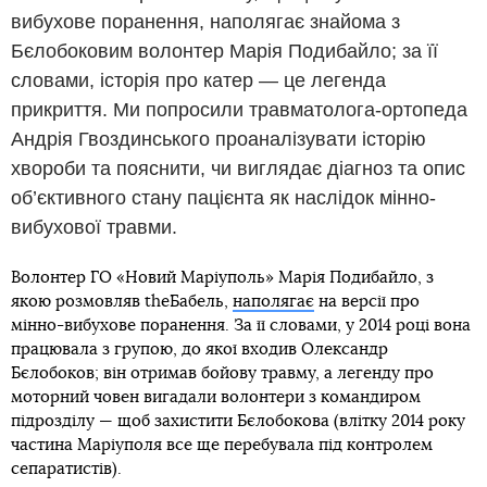
вибухове поранення, наполягає знайома з
Бєлобоковим волонтер Марія Подибайло; за її
словами, історія про катер — це легенда
прикриття. Ми попросили травматолога-ортопеда
Андрія Гвоздинського проаналізувати історію
хвороби та пояснити, чи виглядає діагноз та опис
об’єктивного стану пацієнта як наслідок мінно-
вибухової травми.
Волонтер ГО «Новий Маріуполь» Марія Подибайло, з
якою розмовляв theБабель,
наполягає
на версії про
мінно-вибухове поранення. За її словами, у 2014 році вона
працювала з групою, до якої входив Олександр
Бєлобоков; він отримав бойову травму, а легенду про
моторний човен вигадали волонтери з командиром
підрозділу — щоб захистити Бєлобокова (влітку 2014 року
частина Маріуполя все ще перебувала під контролем
сепаратистів).