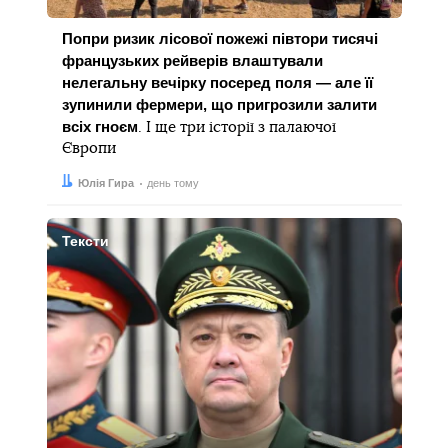
Попри ризик лісової пожежі півтори тисячі
французьких рейверів влаштували
нелегальну вечірку посеред поля — але її
зупинили фермери, що пригрозили залити
всіх гноєм
. І ще три історії з палаючої
Європи
Автор:
Дата:
Юлія Гира
день тому
Тексти