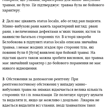
травми, не було. Це підтверджує: травма була не бойового
характеру.
2
. Далі нас цікавить status localis, або огляд ран пацієнта.
Мінно-вибухові рани мають характерний вигляд: рвані
рани, з величезними дефектами мʼяких тканин, кісток та
наявністю багатьох сторонніх тіл. В історії хвороби
Бєлобокова в підпункті status localis описана звичайна
травма, і немає жодних згадок про сторонні тіла, які
повинні були б [бути] виявлені при бойовій травмі. На
підставі цього також можна зробити висновок, що травма
має звичайний характер і до бойового поранення не має
ніякого відношення.
3
. Обстеження за допомогою рентгену. При
рентгенологічному обстеженні у випадку мінно-
вибухових травм на знімках відмічається велика кількість
сторонніх тіл і їх локалізація. Це полегшує хірургу шукати
та видаляти їх, якщо це можливо і доцільно. Лікарям не
вдається видалити всі уламки, іноді травматизм такої