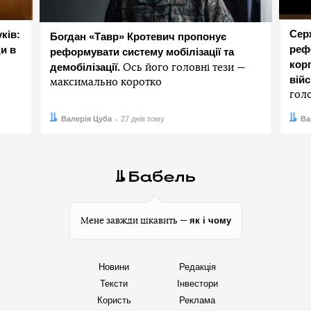
Сер
ків:
Богдан «Тавр» Кротевич пропонує
реф
и в
реформувати систему мобілізації та
корп
демобілізації.
Ось його головні тези —
вій
максимально коротко
гол
Автор:
Дата:
Валерія Цуба
27 днів тому
Авто
Дата:
Ва
як і чому
Мене завжди цікавить —
Новини
Редакція
Тексти
Інвестори
Користь
Реклама