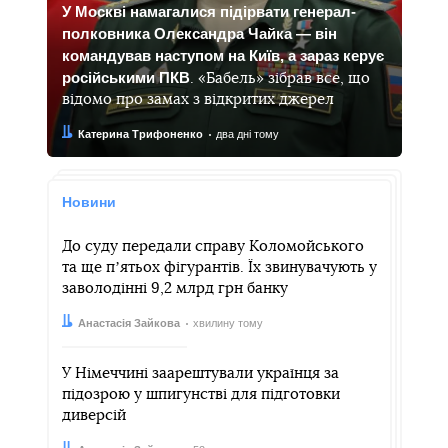
У Москві намагалися підірвати генерал-
полковника Олександра Чайка — він
командував наступом на Київ, а зараз керує
російськими ПКВ
. «Бабель» зібрав все, що
відомо про замах з відкритих джерел
Автор:
Дата:
Катерина Трифоненко
два дні тому
Новини
До суду передали справу Коломойського
та ще пʼятьох фігурантів. Їх звинувачують у
заволодінні 9,2 млрд грн банку
Автор:
Дата:
Анастасія Зайкова
хвилину тому
У Німеччині заарештували українця за
підозрою у шпигунстві для підготовки
диверсій