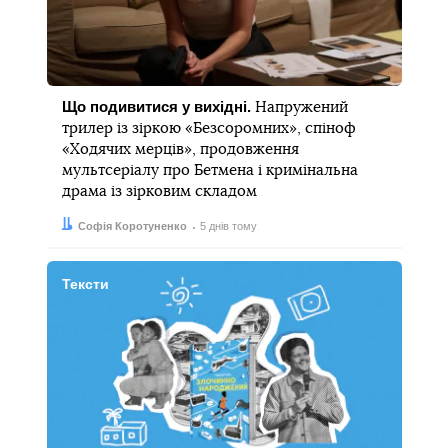
Що подивитися у вихідні.
Напружений
трилер із зіркою «Безсоромних», спіноф
«Ходячих мерців», продовження
мультсеріалу про Бетмена і кримінальна
драма із зірковим складом
Автор:
Дата:
Софія Коротуненко
5 днів тому
Тексти