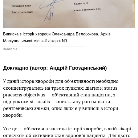
Виписка з історії хвороби Олександра Бєлобокова. Архів
Маріупольської міської лікарні N9.
«Бабель»
Докладно (автор: Андрій Гвоздинський)
У даній історії хвороби для обʼєктивності необхідно
сконцентруватись на трьох пунктах: діагноз; status
praesens objectivus — обʼєктивний стан пацієнта, з
підпунктом st. localis — опис стану ран пацієнта;
рентгенівські знімки, опис яких є у виписці з історії
хвороби.
Усе це — обʼєктивна частина історії хвороби, в якій лікарі
описують обʼєктивний стан здоровʼя пацієнта. Для цього