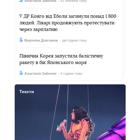
Автор:
Дата:
Анастасія Зайкова
52 хвилини тому
У ДР Конго від Еболи загинули понад 1 800
людей. Лікарі продовжують протестувати
через зарплатню
Автор:
Дата:
Вероніка Довганюк
дві години тому
Північна Корея запустила балістичну
ракету в бік Японського моря
Автор:
Дата:
Анастасія Зайкова
4 години тому
Тексти