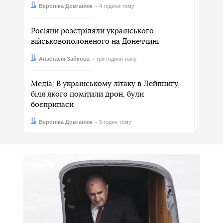
Автор:
Дата:
Вероніка Довганюк
4 години тому
Росіяни розстріляли українського
військовополоненого на Донеччині
Автор:
Дата:
Анастасія Зайкова
три години тому
Медіа: В українському літаку в Лейпцигу,
біля якого помітили дрон, були
боєприпаси
Автор:
Дата:
Вероніка Довганюк
5 годин тому
Тексти