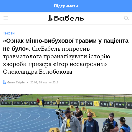
Підтримати
Facebook
Telegram
Twitter
Instagram
Меню
По
по
сай
Тексти
«Ознак мінно-вибухової травми у пацієнта
не було»
. theБабель попросив
травматолога проаналізувати історію
хвороби призера «Ігор нескорених»
Олександра Бєлобокова
Автор:
Євген Спірін
Дата:
20:02, 29 жовтня 2018