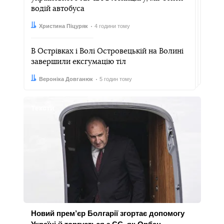
водій автобуса
Автор:
Дата:
Христина Піцуряк
4 години тому
В Острівках і Волі Островецькій на Волині
завершили ексгумацію тіл
Автор:
Дата:
Вероніка Довганюк
5 годин тому
Тексти
Новий прем’єр Болгарії згортає допомогу