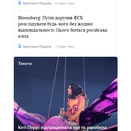
Автор:
Дата:
Христина Піцуряк
6 годин тому
Bloomberg: Путін доручив ФСБ
розслідувати будь-кого без жодної
відповідальності. Цього боїться російська
еліта
Автор:
Дата:
Христина Піцуряк
7 годин тому
Тексти
Кеті Перрі відпрацювала тур та заробила