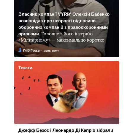
Власник компанії VYRIY Олексій Бабенко
розповідає про непрості відносини
оборонних компаній з правоохоронними
органами
. Головне з його інтерв’ю
«Мілітарному» — максимально коротко
Автор:
Дата:
Гліб Гусєв
день тому
Тексти
Джефф Безос і Леонардо Ді Капріо зібрали