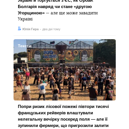
Україні й торгується з ЄС, як Орбан
.
Болгарія навряд чи стане «другою
Угорщиною»
— але ще може завадити
Україні
Автор:
Дата:
Юлія Гира
два дні тому
Тексти
Попри ризик лісової пожежі півтори тисячі
французьких рейверів влаштували
нелегальну вечірку посеред поля — але її
зупинили фермери, що пригрозили залити