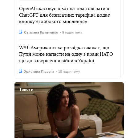
OpenAI скасовує ліміт на текстові чати в
ChatGPT для безплатних тарифів і додає
кнопку «глибокого мислення»
Автор:
Дата:
Світлана Кравченко
9 годин тому
WSJ: Американська розвідка вважає, що
Путін може напасти на одну з країн НАТО
ще до завершення війни в Україні
Автор:
Дата:
Христина Піцуряк
10 годин тому
Тексти