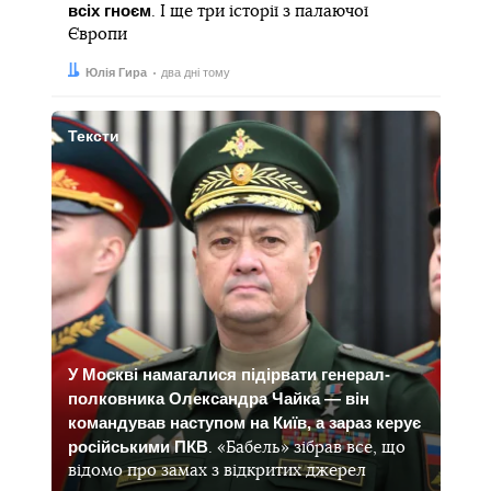
всіх гноєм
. І ще три історії з палаючої
Європи
Автор:
Дата:
Юлія Гира
два дні тому
Тексти
У Москві намагалися підірвати генерал-
полковника Олександра Чайка — він
командував наступом на Київ, а зараз керує
російськими ПКВ
. «Бабель» зібрав все, що
відомо про замах з відкритих джерел