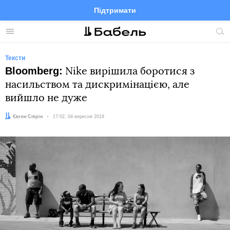
Підтримати
Facebook
Telegram
Twitter
Instagram
Меню
По
по
сай
Тексти
Bloomberg:
Nike вирішила боротися з
насильством та дискримінацією, але
вийшло не дуже
Автор:
Євген Спірін
Дата:
17:02, 04 вересня 2018