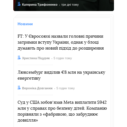
Автор:
Дата:
Катерина Трифоненко
три дні тому
Новини
FT: У Євросоюзі назвали головні причини
затримки вступу України, однак у блоці
думають про новий підхід до розширення
Автор:
Дата:
Христина Піцуряк
5 годин тому
Люксембург виділив €8 млн на українську
енергетику
Автор:
Дата:
Вероніка Довганюк
5 годин тому
Суд у США зобовʼязав Meta виплатити $942
млн у справах про безпеку дітей. Компанію
порівняли з «фабрикою, що забруднює
довкілля»