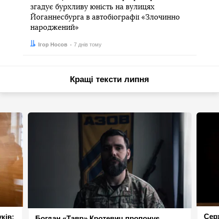
згадує бурхливу юність на вулицях
Йоганнесбурга в автобіографії «Злочинно
народжений»
Автор:
Дата:
Ігор Носов
7 днів тому
Кращі тексти липня
Сер
ків:
Богдан «Тавр» Кротевич пропонує