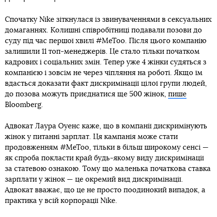
Спочатку Nike зіткнулася із звинуваченнями в сексуальних
домаганнях. Колишні співробітниці подавали позови до
суду під час першої хвилі #MeToo. Після цього компанію
залишили 11 топ-менеджерів. Це стало тільки початком
кадрових і соціальних змін. Тепер уже 4 жінки судяться з
компанією і зовсім не через чіпляння на роботі. Якщо їм
вдасться доказати факт дискримінації цілої групи людей,
до позова можуть приєднатися ще 500 жінок,
пише
Bloomberg.
Адвокат Лаура Оуенс каже, що в компанії дискримінують
жінок у питанні зарплат. Ця кампанія може стати
продовженням #MeToo, тільки в більш широкому сенсі —
як спроба покласти край будь-якому виду дискримінації
за статевою ознакою. Тому що маленька початкова ставка
зарплати у жінок — це окремий вид дискримінації.
Адвокат вважає, що це не просто поодинокий випадок, а
практика у всій корпорації Nike.