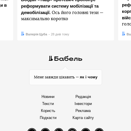
реф
и в
реформувати систему мобілізації та
корп
демобілізації.
Ось його головні тези —
вій
максимально коротко
гол
Автор:
Дата:
Валерія Цуба
28 днів тому
Авто
Дата:
Ва
як і чому
Мене завжди цікавить —
Новини
Редакція
Тексти
Інвестори
Користь
Реклама
Подкасти
Карта сайту