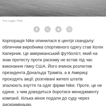
Tina Leggio / Flickr
Facebook
Twitter
Telegram
Viber
Корпорація Nike опинилася в центрі скандалу:
обличчям виробника спортивного одягу став Колін
Каперник. Це американський футболіст, який на
знак протесту проти расизму не встав під час
виконання гімну США. Його вчинок розлютив
президента Дональда Трампа, а в Америці
проходять акції: розгнівані жителі штатів
зпалюють взуття та одяг фірми Nike. Проте, це не
єдине, з чим доведеться боротися менеджменту
компанії. Кілька жінок подали до суду через
дискримінацію.