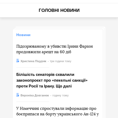
ГОЛОВНІ НОВИНИ
Новини
Підозрюваному в убивстві Ірини Фаріон
продовжили арешт на 60 діб
Автор:
Дата:
Христина Піцуряк
три години тому
Білішість сенаторів схвалили
законопроєкт про «пекельні санкції»
проти Росії та Ірану. Що далі
Автор:
Дата:
Вероніка Довганюк
годину тому
У Німеччині спростували інформацію про
боєприпаси на борту українського Ан-124 у