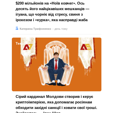
$200 мільйонів на «Ноїв ковчег». Ось
десять його найцікавіших мешканців —
ігуана, що чорніє від стресу, свиня з
ірокезом і «курка», яка насправді жаба
Автор:
Дата:
Катерина Трифоненко
день тому
Тексти
Сірий кардинал Молдови створив і керує
криптоімперією, яка допомагає росіянам
обходити західні санкції і ховати свої гроші.