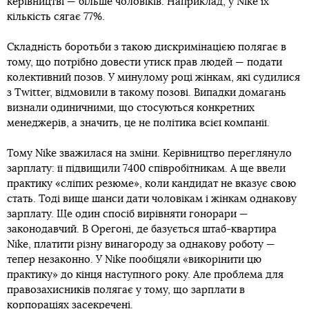
керівництві — більше чоловіків. Наприклад, у Nike їх
кількість сягає 77%.
Складність боротьби з такою дискримінацією полягає в
тому, що потрібно довести утиск прав людей — подати
колективний позов. У минулому році жінкам, які судилися
з Twitter, відмовили в такому позові. Випадки домагань
визнали одиничними, що стосуються конкретних
менеджерів, а значить, це не політика всієї компанії.
Тому Nike зважилася на зміни. Керівництво переглянуло
зарплату: її підвищили 7400 співробітникам. А ще ввели
практику «сліпих резюме», коли кандидат не вказує свою
стать. Тоді вище шанси дати чоловікам і жінкам однакову
зарплату. Ще один спосіб вирівняти гонорари —
законодавчий. В Орегоні, де базується штаб-квартира
Nike, платити різну винагороду за однакову роботу —
тепер незаконно. У Nike пообіцяли «викорінити цю
практику» до кінця наступного року. Але проблема для
правозахисників полягає у тому, що зарплати в
корпораціях засекречені.