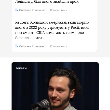
Лейпцигу, біля якого знайшли дрон
Автор:
Дата:
Світлана Кравченко
12 годин тому
Reuters: Колишній американський морпіх,
якого з 2022 року утримують у Росії, нині
при смерті. США вимагають терміново
його звільнити
Автор:
Дата:
Світлана Кравченко
12 годин тому
Тексти