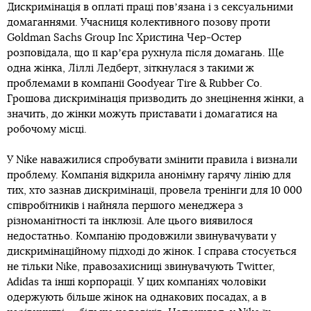
Дискримінація в оплаті праці повʼязана і з сексуальними
домаганнями. Учасниця колективного позову проти
Goldman Sachs Group Inc Христина Чер-Остер
розповідала, що її карʼєра рухнула після домагань. Ще
одна жінка, Ліллі Ледберт, зіткнулася з такими ж
проблемами в компанії Goodyear Tire & Rubber Co.
Грошова дискримінація призводить до знецінення жінки, а
значить, до жінки можуть приставати і домагатися на
робочому місці.
У Nike наважилися спробувати змінити правила і визнали
проблему. Компанія відкрила анонімну гарячу лінію для
тих, хто зазнав дискримінації, провела тренінги для 10 000
співробітників і найняла першого менеджера з
різноманітності та інклюзії. Але цього виявилося
недостатньо. Компанію продовжили звинувачувати у
дискримінаційному підході до жінок. І справа стосується
не тільки Nike, правозахисниці звинувачують Twitter,
Adidas та інші корпорації. У цих компаніях чоловіки
одержують більше жінок на однакових посадах, а в