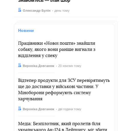
Знайомтесь — Ілан Шор
Автор:
Дата:
Олександр Булін
день тому
Новини
Працівники «Нової пошти» знайшли
собаку, якого вони раніше вигнали з
відділення у спеку
Автор:
Дата:
Вероніка Довганюк
20 хвилин тому
Відтепер продукти для ЗСУ перевірятимуть
ще до доставки у військові частини. У
Міноборони реформують систему
харчування
Автор:
Дата:
Вероніка Довганюк
дві години тому
Медіа: Безпілотник, який пролетів біля
українського Ан-124 в Лейпцигу, міг збити