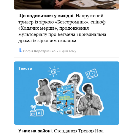
Що подивитися у вихідні.
Напружений
трилер із зіркою «Безсоромних», спіноф
«Ходячих мерців», продовження
мультсеріалу про Бетмена і кримінальна
драма із зірковим складом
Автор:
Дата:
Софія Коротуненко
6 днів тому
Тексти
У них на районі.
Стендапер Тревор Ноа