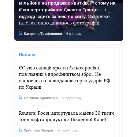
мільйони на продажах квитків. Рік тому на
її концерт прийшов Джастін Трюдо — і
відтоді їздить за нею по світу
. Заздримо
(але все одно дивимось фотографії)
Автор:
Дата:
Катерина Трифоненко
4 дні тому
Новини
ЄС увів санкції проти пʼятьох росіян,
повʼязаних з виробництвом зброї. Це
відповідь на нещодавню серію ударів РФ
по Україні
Автор:
Дата:
Світлана Кравченко
8 годин тому
Reuters: Росія імпортувала майже 30 тисяч
тонн нафтопродуктів з Південної Кореї
Автор:
Дата:
Христина Піцуряк
9 годин тому