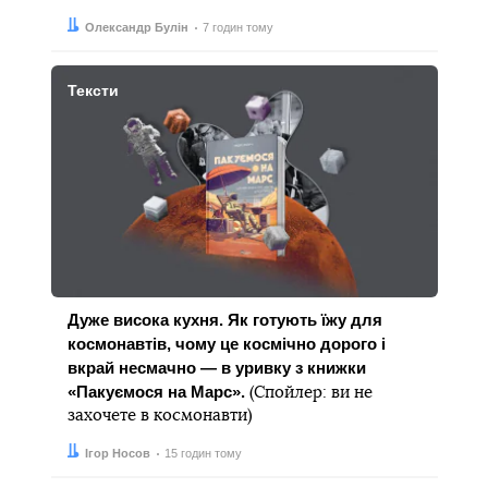
Автор:
Дата:
Олександр Булін
7 годин тому
Тексти
Дуже висока кухня. Як готують їжу для
космонавтів, чому це космічно дорого і
вкрай несмачно — в уривку з книжки
«Пакуємося на Марс».
(Спойлер: ви не
захочете в космонавти)
Автор:
Дата:
Ігор Носов
15 годин тому