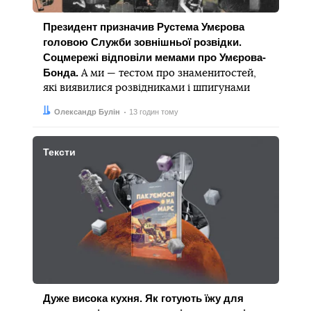
Президент призначив Рустема Умєрова
головою Служби зовнішньої розвідки.
Соцмережі відповіли мемами про Умєрова-
Бонда.
А ми — тестом про знаменитостей,
які виявилися розвідниками і шпигунами
Автор:
Дата:
Олександр Булін
13 годин тому
Тексти
Дуже висока кухня. Як готують їжу для