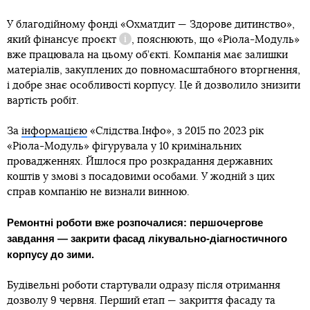
У благодійному фонді «Охматдит — Здорове дитинство»,
який фінансує проєкт
, пояснюють, що «Ріола-Модуль»
Довідка
вже працювала на цьому об’єкті. Компанія має залишки
матеріалів, закуплених до повномасштабного вторгнення,
і добре знає особливості корпусу. Це й дозволило знизити
вартість робіт.
За
інформацією
«Слідства.Інфо», з 2015 по 2023 рік
«Ріола-Модуль» фігурувала у 10 кримінальних
провадженнях. Йшлося про розкрадання державних
коштів у змові з посадовими особами. У жодній з цих
справ компанію не визнали винною.
Ремонтні роботи вже розпочалися: першочергове
завдання — закрити фасад лікувально-діагностичного
корпусу до зими.
Будівельні роботи стартували одразу після отримання
дозволу 9 червня. Перший етап — закриття фасаду та