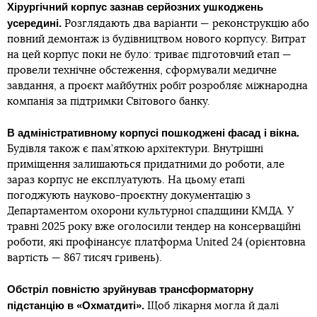
Хірургічний корпус зазнав серйозних ушкоджень
усередині.
Розглядають два варіанти — реконструкцію або
повний демонтаж із будівництвом нового корпусу. Витрат
на цей корпус поки не було: триває підготовчий етап —
провели технічне обстеження, сформували медичне
завдання, а проєкт майбутніх робіт розробляє міжнародна
компанія за підтримки Світового банку.
В адміністративному корпусі пошкоджені фасад і вікна.
Будівля також є пам’яткою архітектури. Внутрішні
приміщення залишаються придатними до роботи, але
зараз корпус не експлуатують. На цьому етапі
погоджують науково-проєктну документацію з
Департаментом охорони культурної спадщини КМДА. У
травні 2025 року вже оголосили тендер на консерваційні
роботи, які профінансує платформа United 24 (орієнтовна
вартість — 867 тисяч гривень).
Обстріл повністю зруйнував трансформаторну
підстанцію в «Охматдиті».
Щоб лікарня могла й далі