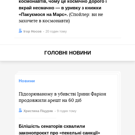
космонавтів, чому це космічно дорого і
вкрай несмачно — в уривку з книжки
«Пакуємося на Марс».
(Спойлер: ви не
захочете в космонавти)
Автор:
Дата:
Ігор Носов
20 годин тому
ГОЛОВНІ НОВИНИ
Новини
Підозрюваному в убивстві Ірини Фаріон
продовжили арешт на 60 діб
Автор:
Дата:
Христина Піцуряк
9 годин тому
Білішість сенаторів схвалили
законопроєкт про «пекельні санкції»