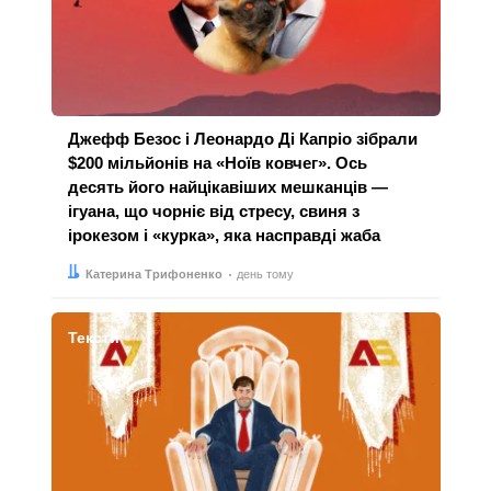
Джефф Безос і Леонардо Ді Капріо зібрали
$200 мільйонів на «Ноїв ковчег». Ось
десять його найцікавіших мешканців —
ігуана, що чорніє від стресу, свиня з
ірокезом і «курка», яка насправді жаба
Автор:
Дата:
Катерина Трифоненко
день тому
Тексти