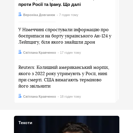
проти Росії та Ірану. Що далі
Автор:
Дата:
Вероніка Довганюк
7 годин тому
У Німеччині спростували інформацію про
боєприпаси на борту українського Ан-124 у
Лейпцигу, біля якого знайшли дрон
Автор:
Дата:
Світлана Кравченко
17 годин тому
Reuters: Колишній американський морпіх,
якого з 2022 року утримують у Росії, нині
при смерті. США вимагають терміново
його звільнити
Автор:
Дата:
Світлана Кравченко
18 годин тому
Тексти