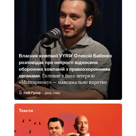
Власник компанії VYRIY Олексій Бабенко
розповідає про непрості відносини
оборонних компаній з правоохоронними
органами
. Головне з його інтерв’ю
«Мілітарному» — максимально коротко
Автор:
Дата:
Гліб Гусєв
день тому
Тексти