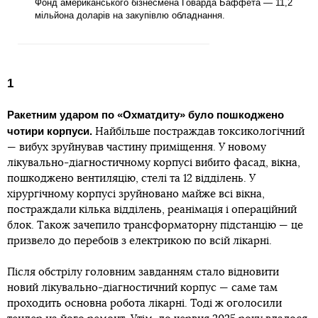
Фонд американського бізнесмена Говарда Баффета — 11,2
мільйона доларів на закупівлю обладнання.
1
Ракетним ударом по «Охматдиту» було пошкоджено
чотири корпуси.
Найбільше постраждав токсикологічний
— вибух зруйнував частину приміщення. У новому
лікувально-діагностичному корпусі вибито фасад, вікна,
пошкоджено вентиляцію, стелі та 12 відділень. У
хірургічному корпусі зруйновано майже всі вікна,
постраждали кілька відділень, реанімація і операційний
блок. Також зачепило трансформаторну підстанцію — це
призвело до перебоїв з електрикою по всій лікарні.
Після обстрілу головним завданням стало відновити
новий лікувально-діагностичний корпус — саме там
проходить основна робота лікарні. Тоді ж оголосили