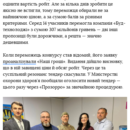
оцінити вартість робіт. Але за кілька днів зробити це
якісно не встигли, тому переможця обирали не за
найнижчою ціною, а за сумою балів за різними
критеріями. Серед 14 учасників перемогла компанія «Буд-
технолоджі» з сумою 307 мільйонів гривень — дві інші
пропозиції були дорожчими, а решта — значно
дешевшими.
Коли переможець конкурсу став відомий, його заявку
проаналізували
«Наші гроші». Видання дійшло висновку,
що в ній завищені ціни й обсяг робіт. Через це та
суспільний резонанс тендер скасували. У Міністерстві
охорони здоров’я пообіцяли оголосити новий тендер —
цього разу через «Прозорро» за звичайною процедурою.