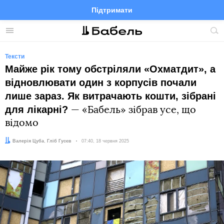
Підтримати
Facebook
Telegram
Twitter
Instagram
Меню
По
по
сай
Тексти
Майже рік тому обстріляли «Охматдит», а
відновлювати один з корпусів почали
лише зараз. Як витрачають кошти, зібрані
для лікарні?
— «Бабель» зібрав усе, що
відомо
Автор:
Редактор:
Валерія Цуба
Гліб Гусєв
Дата:
07:40, 18 червня 2025