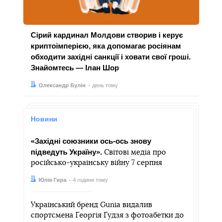
Сірий кардинал Молдови створив і керує
криптоімперією, яка допомагає росіянам
обходити західні санкції і ховати свої гроші.
Знайомтесь — Ілан Шор
Автор:
Дата:
Олександр Булін
день тому
Новини
«Західні союзники ось-ось знову
підведуть Україну».
Світові медіа про
російсько-українську війну 7 серпня
Автор:
Дата:
Юлія Гира
4 години тому
Український бренд Gunia видалив
спортсмена Ґеоргія Ґудзя з фотоабетки до