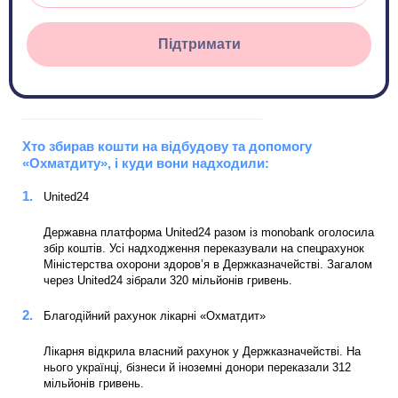
Підтримати
Хто збирав кошти на відбудову та допомогу
«Охматдиту», і куди вони надходили:
United24
Державна платформа United24 разом із monobank оголосила
збір коштів. Усі надходження переказували на спецрахунок
Міністерства охорони здоров’я в Держказначействі. Загалом
через United24 зібрали 320 мільйонів гривень.
Благодійний рахунок лікарні «Охматдит»
Лікарня відкрила власний рахунок у Держказначействі. На
нього українці, бізнеси й іноземні донори переказали 312
мільйонів гривень.