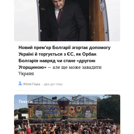
Новий прем’єр Болгарії згортає допомогу
Україні й торгується з ЄС, як Орбан
.
Болгарія навряд чи стане «другою
Угорщиною»
— але ще може завадити
Україні
Автор:
Дата:
Юлія Гира
два дні тому
Тексти