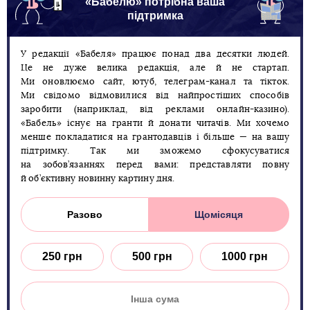
«Бабелю» потрібна ваша
підтримка
У редакції «Бабеля» працює понад два десятки людей.
Це не дуже велика редакція, але й не стартап.
Ми оновлюємо сайт, ютуб, телеграм-канал та тікток.
Ми свідомо відмовилися від найпростіших способів
заробити (наприклад, від реклами онлайн-казино).
«Бабель» існує на гранти й донати читачів. Ми хочемо
менше покладатися на грантодавців і більше — на вашу
підтримку. Так ми зможемо сфокусуватися
на зобов’язаннях перед вами: представляти повну
й об’єктивну новинну картину дня.
Разово
Щомісяця
250 грн
500 грн
1000 грн