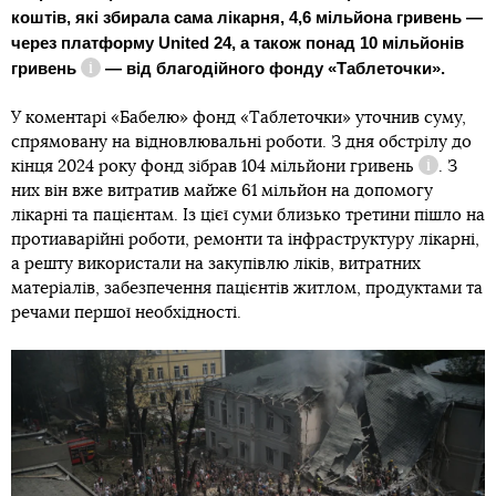
коштів, які збирала сама лікарня, 4,6 мільйона гривень —
через платформу United 24, а також
понад 10 мільйонів
гривень
— від благодійного фонду «Таблеточки».
Довідка
У коментарі «Бабелю» фонд «Таблеточки» уточнив суму,
спрямовану на відновлювальні роботи. З дня обстрілу до
кінця 2024 року
фонд зібрав 104 мільйони гривень
. З
Довідка
них він вже витратив майже 61 мільйон на допомогу
лікарні та пацієнтам. Із цієї суми близько третини пішло на
протиаварійні роботи, ремонти та інфраструктуру лікарні,
а решту використали на закупівлю ліків, витратних
матеріалів, забезпечення пацієнтів житлом, продуктами та
речами першої необхідності.