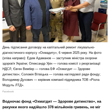
День підписання договору на капітальний ремонт лікувально-
діагностичного корпусу «Охмадиту», 6 червня 2025 року. На фото
(зліва направо): Едем Адаманов — заступник міністра охорони
здоров'я України; Олександр Урін — голова комісії з реорганізації
НДСЛ; Євген Вембер — голова БФ «Охматдит — Здорове
дитинство»; Соломія Вітвіцька — голова наглядової ради фонду;
Володимир Духович — керівник компанії-підрядника ТОВ «Ріола
Модуль ЛТД».
Facebook
Водночас фонд «Охматдит — Здорове дитинство», на
рахунки якого надійшло 378 мільйонів гривень, не міг