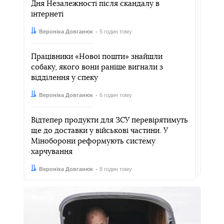
Дня Незалежності після скандалу в
інтернеті
Автор:
Дата:
Вероніка Довганюк
5 годин тому
Працівники «Нової пошти» знайшли
собаку, якого вони раніше вигнали з
відділення у спеку
Автор:
Дата:
Вероніка Довганюк
6 годин тому
Відтепер продукти для ЗСУ перевірятимуть
ще до доставки у військові частини. У
Міноборони реформують систему
харчування
Автор:
Дата:
Вероніка Довганюк
8 годин тому
Тексти