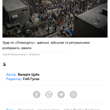
Удар по «Охматдиту»: цивільні, військові та рятувальники
розбирають завали.
Сергій Мельниченко / «Бабель»
Автор:
Валерія Цуба
Редактор:
Гліб Гусєв
Facebook
Twitter
Telegram
Viber