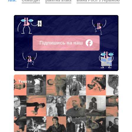
Теги:
Охматдит
ракетна атака
війна Росії з Україною
Підпишись на наш
Facebook
Тексти