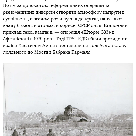
Потім за допомогою інформаційних операцій та
різноманітних диверсій створити атмосферу напруги в
суспільстві, а згодом розвинути її до кризи, на тлі якої
владу б змогли отримати корисні СРСР сили. Еталонний
приклад такої кампанії ― операція «Шторм-333» в
Афганістані в 1979 році. Тоді ГРУ і КДБ вбили президента
країни Хафізуллу Аміна і поставили на чолі Афганістану
лояльного до Москви Бабрака Кармаля.