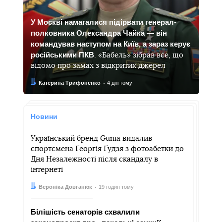
У Москві намагалися підірвати генерал-
полковника Олександра Чайка — він
командував наступом на Київ, а зараз керує
російськими ПКВ
. «Бабель» зібрав все, що
відомо про замах з відкритих джерел
Автор:
Дата:
Катерина Трифоненко
4 дні тому
Новини
Український бренд Gunia видалив
спортсмена Ґеоргія Ґудзя з фотоабетки до
Дня Незалежності після скандалу в
інтернеті
Автор:
Дата:
Вероніка Довганюк
19 годин тому
Білішість сенаторів схвалили