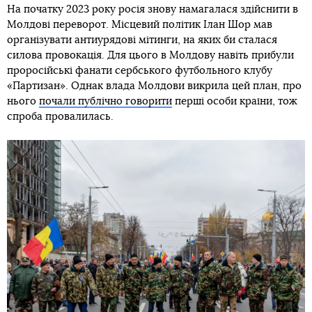
На початку 2023 року росія знову намагалася здійснити в
Молдові переворот. Місцевий політик Ілан Шор мав
організувати антиурядові мітинги, на яких би сталася
силова провокація. Для цього в Молдову навіть прибули
проросійські фанати сербського футбольного клубу
«Партизан». Однак влада Молдови викрила цей план, про
нього
почали публічно говорити
перші особи країни, тож
спроба провалилась.