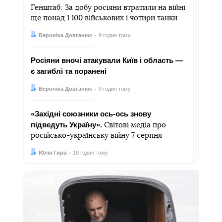
Генштаб: За добу росіяни втратили на війні
ще понад 1 100 військових і чотири танки
Автор:
Дата:
Вероніка Довганюк
9 годин тому
Росіяни вночі атакували Київ і область —
є загиблі та поранені
Автор:
Дата:
Вероніка Довганюк
9 годин тому
«Західні союзники ось-ось знову
підведуть Україну».
Світові медіа про
російсько-українську війну 7 серпня
Автор:
Дата:
Юлія Гира
18 годин тому
Тексти