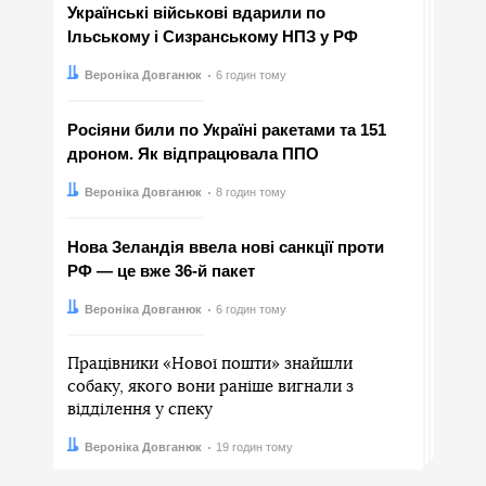
Українські військові вдарили по
Ільському і Сизранському НПЗ у РФ
Автор:
Дата:
Вероніка Довганюк
6 годин тому
Росіяни били по Україні ракетами та 151
дроном. Як відпрацювала ППО
Автор:
Дата:
Вероніка Довганюк
8 годин тому
Нова Зеландія ввела нові санкції проти
РФ — це вже 36-й пакет
Автор:
Дата:
Вероніка Довганюк
6 годин тому
Працівники «Нової пошти» знайшли
собаку, якого вони раніше вигнали з
відділення у спеку
Автор:
Дата:
Вероніка Довганюк
19 годин тому