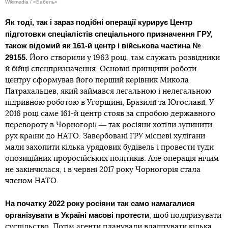
Wikimedia / «Бабель»
Як тоді, так і зараз подібні операції курирує Центр
підготовки спеціалістів спеціального призначення ГРУ,
також відомий як 161-й центр і військова частина №
29155.
Його створили у 1963 році, там служать розвідники
й бійці спецпризначення. Основні принципи роботи
центру сформував його перший керівник Микола
Патрахальцев, який займався легальною і нелегальною
підривною роботою в Угорщині, Бразилії та Югославії. У
2016 році саме 161-й центр стояв за спробою державного
перевороту в Чорногорії ― так росіяни хотіли зупинити
рух країни до НАТО. Завербовані ГРУ місцеві хулігани
мали захопити кілька урядових будівель і провести туди
опозиційних проросійських політиків. Але операція нічим
не закінчилася, і в червні 2017 року Чорногорія стала
членом НАТО.
На початку 2022 року росіяни так само намагалися
організувати в Україні масові протести
, щоб поляризувати
суспільство. Потім агенти планували влаштувати кілька