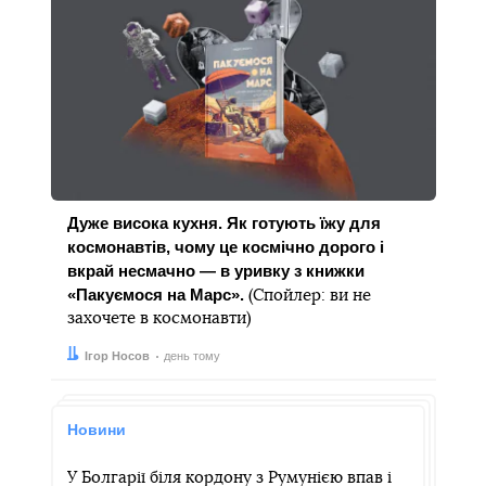
Дуже висока кухня. Як готують їжу для
космонавтів, чому це космічно дорого і
вкрай несмачно — в уривку з книжки
«Пакуємося на Марс».
(Спойлер: ви не
захочете в космонавти)
Автор:
Дата:
Ігор Носов
день тому
Новини
У Болгарії біля кордону з Румунією впав і