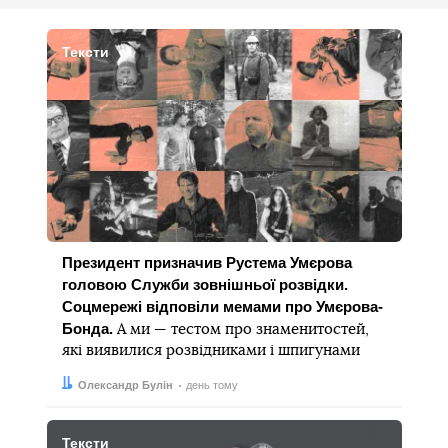
Тексти
Президент призначив Рустема Умєрова
головою Служби зовнішньої розвідки.
Соцмережі відповіли мемами про Умєрова-
Бонда.
А ми — тестом про знаменитостей,
які виявилися розвідниками і шпигунами
Автор:
Дата:
Олександр Булін
день тому
Тексти