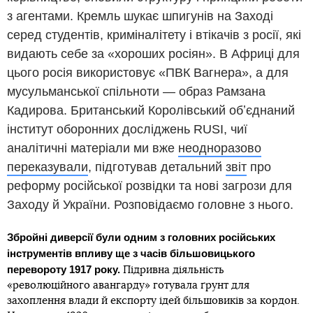
з агентами. Кремль шукає шпигунів на Заході
серед студентів, криміналітету і втікачів з росії, які
видають себе за «хороших росіян». В Африці для
цього росія використовує «ПВК Вагнера», а для
мусульманської спільноти ― образ Рамзана
Кадирова. Британський Королівський обʼєднаний
інститут оборонних досліджень RUSI, чиї
аналітичні матеріали ми вже
неодноразово
переказували
, підготував детальний
звіт
про
реформу російської розвідки та нові загрози для
Заходу й України. Розповідаємо головне з нього.
Збройні диверсії були одним з головних російських
інструментів впливу ще з часів більшовицького
перевороту 1917 року.
Підривна діяльність
«революційного авангарду» готувала ґрунт для
захоплення влади й експорту ідей більшовиків за кордон.