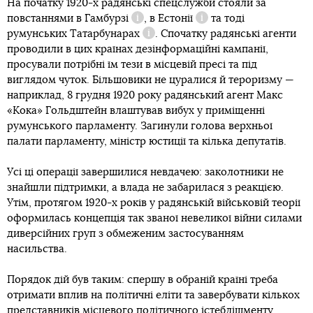
На початку 1920-х радянські спецслужби стояли за
повстаннями в
Гамбурзі
, в
Естонії
та тоді
Довідка
Довідка
румунських
Татарбунарах
. Спочатку радянські агенти
Довідка
проводили в цих країнах дезінформаційні кампанії,
просували потрібні їм тези в місцевій пресі та під
виглядом чуток. Більшовики не цуралися й тероризму —
наприклад, 8 грудня 1920 року радянський агент Макс
«Кока» Гольдштейн влаштував вибух у приміщенні
румунського парламенту. Загинули голова верхньої
палати парламенту, міністр юстиції та кілька депутатів.
Усі ці операції завершилися невдачею: заколотники не
знайшли підтримки, а влада не забарилася з реакцією.
Утім, протягом 1920-х років у радянській військовій теорії
оформилась концепція так званої невеликої війни силами
диверсійних груп з обмеженим застосуванням
насильства.
Порядок дій був таким: спершу в обраній країні треба
отримати вплив на політичні еліти та завербувати кількох
представників місцевого політичного істеблішменту.