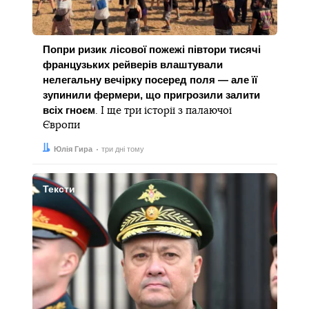
Попри ризик лісової пожежі півтори тисячі
французьких рейверів влаштували
нелегальну вечірку посеред поля — але її
зупинили фермери, що пригрозили залити
всіх гноєм
. І ще три історії з палаючої
Європи
Автор:
Дата:
Юлія Гира
три дні тому
Тексти