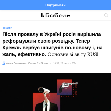
Підтримати
Facebook
Telegram
Twitter
Instagram
Меню
По
по
сай
Тексти
Після провалу в Україні росія вирішила
реформувати свою розвідку. Тепер
Кремль вербує шпигунів по-новому і, на
жаль, ефективно.
Основне зі звіту RUSI
Автор:
Редактор:
Антон Семиженко
Юліана Скібіцька
Дата:
19:52, 22 лютого 2024