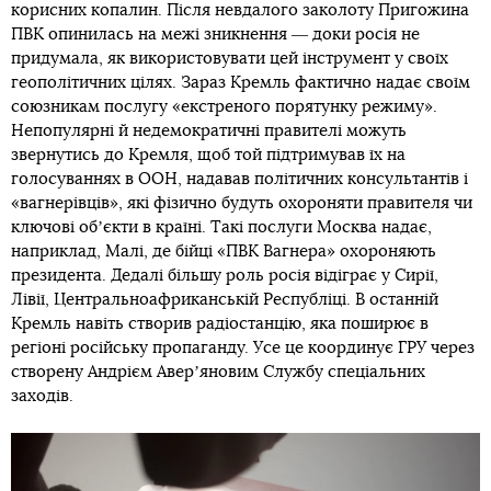
корисних копалин. Після невдалого заколоту Пригожина
ПВК опинилась на межі зникнення ― доки росія не
придумала, як використовувати цей інструмент у своїх
геополітичних цілях. Зараз Кремль фактично надає своїм
союзникам послугу «екстреного порятунку режиму».
Непопулярні й недемократичні правителі можуть
звернутись до Кремля, щоб той підтримував їх на
голосуваннях в ООН, надавав політичних консультантів і
«вагнерівців», які фізично будуть охороняти правителя чи
ключові обʼєкти в країні. Такі послуги Москва надає,
наприклад, Малі, де бійці «ПВК Вагнера» охороняють
президента. Дедалі більшу роль росія відіграє у Сирії,
Лівії, Центральноафриканській Республіці. В останній
Кремль навіть створив радіостанцію, яка поширює в
регіоні російську пропаганду. Усе це координує ГРУ через
створену Андрієм Аверʼяновим Службу спеціальних
заходів.