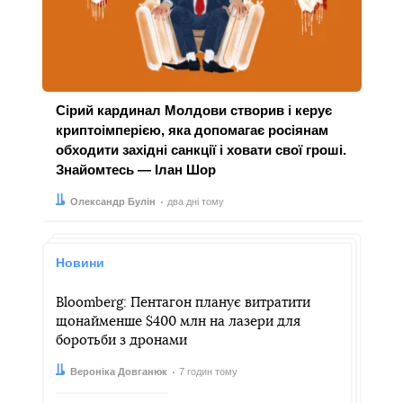
Сірий кардинал Молдови створив і керує
криптоімперією, яка допомагає росіянам
обходити західні санкції і ховати свої гроші.
Знайомтесь — Ілан Шор
Автор:
Дата:
Олександр Булін
два дні тому
Новини
Bloomberg: Пентагон планує витратити
щонайменше $400 млн на лазери для
боротьби з дронами
Автор:
Дата:
Вероніка Довганюк
7 годин тому