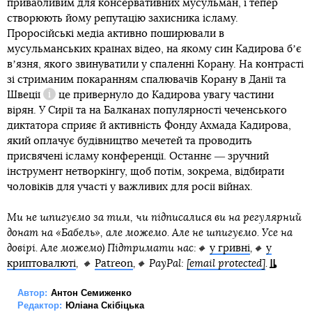
привабливим для консервативних мусульман, і тепер
створюють йому репутацію захисника ісламу.
Проросійські медіа активно поширювали в
мусульманських країнах відео, на якому син Кадирова бʼє
вʼязня, якого звинуватили у спаленні Корану. На контрасті
зі
стриманим покаранням спалювачів Корану в Данії та
Швеції
це привернуло до Кадирова увагу частини
Довідка
вірян. У Сирії та на Балканах популярності чеченського
диктатора сприяє й активність Фонду Ахмада Кадирова,
який оплачує будівництво мечетей та проводить
присвячені ісламу конференції. Останнє ― зручний
інструмент нетворкінгу, щоб потім, зокрема, відбирати
чоловіків для участі у важливих для росії війнах.
Ми не шпигуємо за тим, чи підписалися ви на регулярний
донат на «Бабель», але можемо. Але не шпигуємо. Усе на
довірі. Але можемо) Підтримати нас:🔸
у гривні
,🔸
у
криптовалюті
, 🔸
Patreon
,🔸 PayPal:
[email protected]
.
Автор:
Антон Семиженко
Редактор:
Юліана Скібіцька