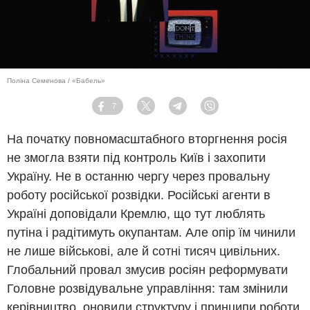
Поліна Семенова / «Бабель»
7
Facebook
Twitter
Telegram
Viber
На початку повномасштабного вторгнення росія
не змогла взяти під контроль Київ і захопити
Україну. Не в останню чергу через провальну
роботу російської розвідки. Російські агенти в
Україні доповідали Кремлю, що тут люблять
путіна і радітимуть окупантам. Але опір їм чинили
не лише військові, але й сотні тисяч цивільних.
Глобальний провал змусив росіян реформувати
Головне розвідувальне управління: там змінили
керівництво, оновили структуру і принципи роботи