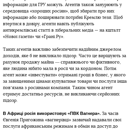
інформацію для ГРУ можуть. Агентів також занурюють у
середовища «хороших росіян», щоб збирати про них
інформацію або поширювати потрібні Кремлю тези. Щоб
втертися в довіру, агенти навіть публікують
антикремлівські статті в ліберальних медіа — на кшталт
«Нової газети» чи «Грані.Ру».
Таких агентів важливо забезпечити надійним джерелом
доходів, яке б не викликало підозр. Часто це вирішують за
рахунок продажу майна ― справжнього чи фіктивного,
яке людина нібито мала в росії чи за кордоном. Потім
агент може «інвестувати» отримані гроші в бізнес, у якого
за завищеними цінами купуватиме товари чи послуги інша
повʼязана з росіянами компанія. Таким чином агент
отримує достатньо ресурсів, не викликаючи серйозних
підозр.
В Африці росія використовує «ПВК Вагнера».
За часів
Євгенія Пригожина «вагнерівці» зазвичай надавали свої
послуги африканським режимам в обмін на доступ до