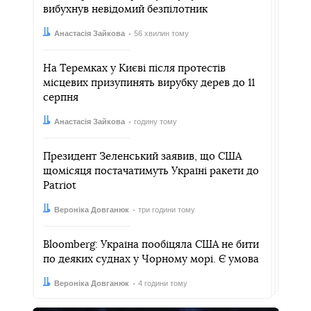
вибухнув невідомий безпілотник
Автор:
Дата:
Анастасія Зайкова
56 хвилин тому
На Теремках у Києві після протестів
місцевих призупинять вирубку дерев до 11
серпня
Автор:
Дата:
Анастасія Зайкова
годину тому
Президент Зеленський заявив, що США
щомісяця постачатимуть Україні ракети до
Patriot
Автор:
Дата:
Вероніка Довганюк
три години тому
Bloomberg: Україна пообіцяла США не бити
по деяких суднах у Чорному морі. Є умова
Автор:
Дата:
Вероніка Довганюк
4 години тому