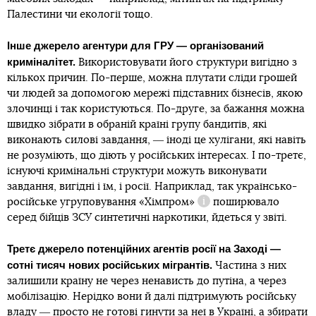
Палестини чи екології тощо.
Інше джерело агентури для ГРУ ― організований
криміналітет.
Використовувати його структури вигідно з
кількох причин. По-перше, можна плутати сліди грошей
чи людей за допомогою мережі підставних бізнесів, якою
злочинці і так користуються. По-друге, за бажання можна
швидко зібрати в обраній країні групу бандитів, які
виконають силові завдання, ― іноді це хулігани, які навіть
не розуміють, що діють у російських інтересах. І по-третє,
існуючі кримінальні структури можуть виконувати
завдання, вигідні і їм, і росії. Наприклад, так українсько-
російське угруповування
«Хімпром»
поширювало
Довідка
серед бійців ЗСУ синтетичні наркотики, йдеться у звіті.
Третє джерело потенційних агентів росії на Заході ―
сотні тисяч нових російських мігрантів.
Частина з них
залишили країну не через ненависть до путіна, а через
мобілізацію. Нерідко вони й далі підтримують російську
владу ― просто не готові гинути за неї в Україні, а збирати