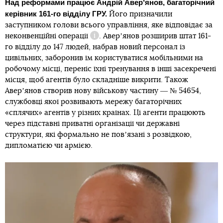
Над реформами працює Андрій Аверʼянов, багаторічний
керівник 161-го відділу ГРУ.
Його призначили
заступником голови всього управління, яке
відповідає за
неконвенційні операції
. Аверʼянов розширив штат 161-
Довідка
го відділу до 147 людей, набрав новий персонал із
цивільних, заборонив їм користуватися мобільними на
робочому місці, переніс їхні тренування в інші засекречені
місця, щоб агентів було складніше викрити. Також
Аверʼянов створив нову військову частину ― № 54654,
службовці якої розвивають мережу багаторічних
«сплячих» агентів у різних країнах. Ці агенти працюють
через підставні приватні організації чи державні
структури, які формально не повʼязані з розвідкою,
дипломатією чи армією.