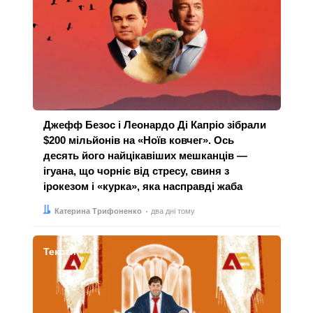
Джефф Безос і Леонардо Ді Капріо зібрали
$200 мільйонів на «Ноїв ковчег». Ось
десять його найцікавіших мешканців —
ігуана, що чорніє від стресу, свиня з
ірокезом і «курка», яка насправді жаба
Автор:
Дата:
Катерина Трифоненко
два дні тому
Тексти