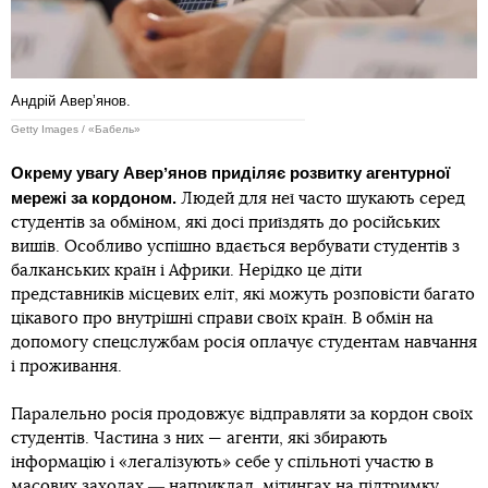
Андрій Аверʼянов.
Getty Images / «Бабель»
Окрему увагу Аверʼянов приділяє розвитку агентурної
мережі за кордоном.
Людей для неї часто шукають серед
студентів за обміном, які досі приїздять до російських
вишів. Особливо успішно вдається вербувати студентів з
балканських країн і Африки. Нерідко це діти
представників місцевих еліт, які можуть розповісти багато
цікавого про внутрішні справи своїх країн. В обмін на
допомогу спецслужбам росія оплачує студентам навчання
і проживання.
Паралельно росія продовжує відправляти за кордон своїх
студентів. Частина з них — агенти, які збирають
інформацію і «легалізують» себе у спільноті участю в
масових заходах ― наприклад, мітингах на підтримку