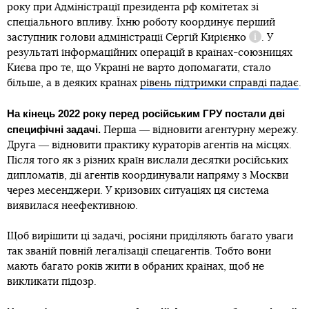
року при Адміністрації президента рф комітетах зі
спеціального впливу. Їхню роботу координує перший
заступник голови адміністрації
Сергій Кирієнко
. У
Довідка
результаті інформаційних операцій в країнах-союзницях
Києва про те, що Україні не варто допомагати, стало
більше, а в деяких країнах
рівень підтримки справді падає
.
На кінець 2022 року перед російським ГРУ постали дві
специфічні задачі.
Перша ― відновити агентурну мережу.
Друга ― відновити практику кураторів агентів на місцях.
Після того як з різних країн вислали десятки російських
дипломатів, дії агентів координували напряму з Москви
через месенджери. У кризових ситуаціях ця система
виявилася неефективною.
Щоб вирішити ці задачі, росіяни приділяють багато уваги
так званій повній легалізації спецагентів. Тобто вони
мають багато років жити в обраних країнах, щоб не
викликати підозр.