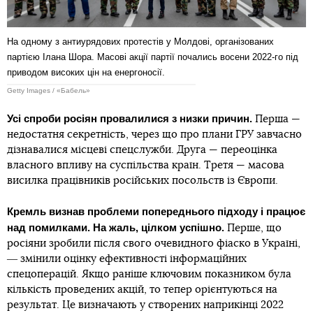
На одному з антиурядових протестів у Молдові, організованих
партією Ілана Шора. Масові акції партії почались восени 2022-го під
приводом високих цін на енергоносії.
Getty Images / «Бабель»
Усі спроби росіян провалилися з низки причин.
Перша —
недостатня секретність, через що про плани ГРУ завчасно
дізнавалися місцеві спецслужби. Друга — переоцінка
власного впливу на суспільства країн. Третя — масова
висилка працівників російських посольств із Європи.
Кремль визнав проблеми попереднього підходу і працює
над помилками. На жаль, цілком успішно.
Перше, що
росіяни зробили після свого очевидного фіаско в Україні,
― змінили оцінку ефективності інформаційних
спецоперацій. Якщо раніше ключовим показником була
кількість проведених акцій, то тепер орієнтуються на
результат. Це визначають у створених наприкінці 2022