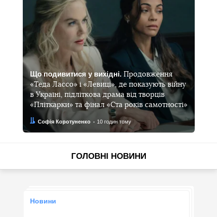
Що подивитися у вихідні.
Продовження
«Теда Лассо» і «Левиці», де показують війну
в Україні, підліткова драма від творців
«Пліткарки» та фінал «Ста років самотності»
Автор:
Дата:
Софія Коротуненко
10 годин тому
ГОЛОВНІ НОВИНИ
Новини