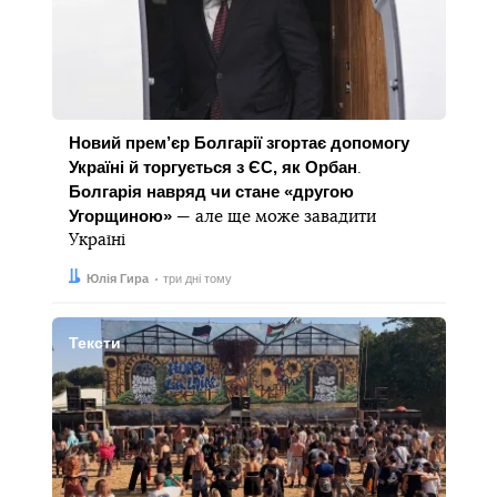
Новий прем’єр Болгарії згортає допомогу
Україні й торгується з ЄС, як Орбан
.
Болгарія навряд чи стане «другою
Угорщиною»
— але ще може завадити
Україні
Автор:
Дата:
Юлія Гира
три дні тому
Тексти