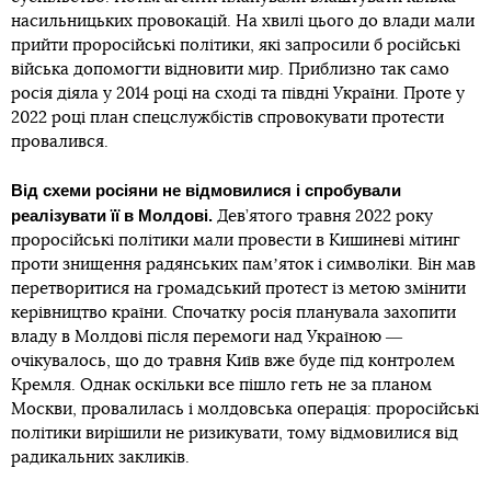
насильницьких провокацій. На хвилі цього до влади мали
прийти проросійські політики, які запросили б російські
війська допомогти відновити мир. Приблизно так само
росія діяла у 2014 році на сході та півдні України. Проте у
2022 році план спецслужбістів спровокувати протести
провалився.
Від схеми росіяни не відмовилися і спробували
реалізувати її в Молдові.
Дев’ятого травня 2022 року
проросійські політики мали провести в Кишиневі мітинг
проти знищення радянських памʼяток і символіки. Він мав
перетворитися на громадський протест із метою змінити
керівництво країни. Спочатку росія планувала захопити
владу в Молдові після перемоги над Україною ―
очікувалось, що до травня Київ вже буде під контролем
Кремля. Однак оскільки все пішло геть не за планом
Москви, провалилась і молдовська операція: проросійські
політики вирішили не ризикувати, тому відмовилися від
радикальних закликів.