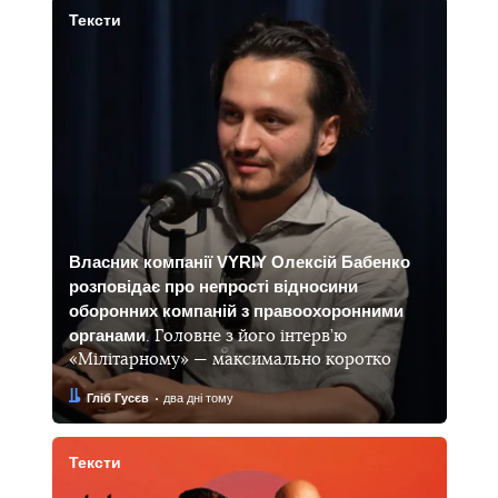
Тексти
Власник компанії VYRIY Олексій Бабенко
розповідає про непрості відносини
оборонних компаній з правоохоронними
органами
. Головне з його інтерв’ю
«Мілітарному» — максимально коротко
Автор:
Дата:
Гліб Гусєв
два дні тому
Тексти