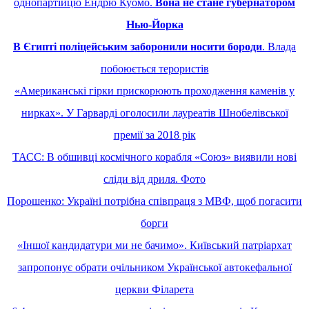
однопартійцю Ендрю Куомо.
Вона не стане губернатором
Нью-Йорка
В Єгипті поліцейським заборонили носити бороди
. Влада
побоюється терористів
«Американські гірки прискорюють проходження каменів у
нирках». У Гарварді оголосили лауреатів Шнобелівської
премії за 2018 рік
ТАСС: В обшивці космічного корабля «Союз» виявили нові
сліди від дриля. Фото
Порошенко: Україні потрібна співпраця з МВФ, щоб погасити
борги
«Іншої кандидатури ми не бачимо». Київський патріархат
запропонує обрати очільником Української автокефальної
церкви Філарета