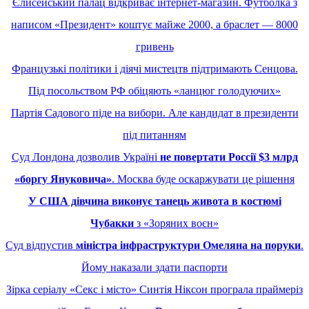
Єлисейський палац відкриває інтернет-магазин. Футболка з
написом «Президент» коштує майже 2000, а браслет — 8000
гривень
Французькі політики і діячі мистецтв підтримають Сенцова.
Під посольством РФ обіцяють «ланцюг голодуючих»
Партія Садового піде на вибори. Але кандидат в президенти
під питанням
Суд Лондона дозволив Україні
не повертати Россії $3 млрд
«боргу Януковича»
. Москва буде оскаржувати це рішення
У США дівчина виконує танець живота в костюмі
Чубакки
з «Зоряних воєн»
Суд відпустив
міністра інфраструктури Омеляна на поруки
.
Йому наказали здати паспорти
Зірка серіалу «Секс і місто» Синтія Ніксон програла праймеріз