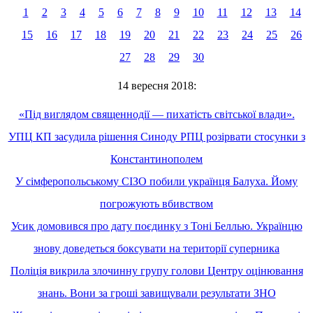
1
2
3
4
5
6
7
8
9
10
11
12
13
14
15
16
17
18
19
20
21
22
23
24
25
26
27
28
29
30
14 вересня 2018:
«Під виглядом священнодії — пихатість світської влади».
УПЦ КП засудила рішення Синоду РПЦ розірвати стосунки з
Константинополем
У сімферопольському СІЗО побили українця Балуха. Йому
погрожують вбивством
Усик домовився про дату поєдинку з Тоні Беллью. Українцю
знову доведеться боксувати на території суперника
Поліція викрила злочинну групу голови Центру оцінювання
знань. Вони за гроші завищували результати ЗНО