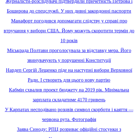
Журналісти-розслідувачі підтвердили причетність Петрова і
Боширова до спецслужб. У них дивні закордонні паспорти
Манафорт погодився допомагати слідству у справі про
втручання у вибори США. Йому можуть скоротити термін до
10 років
Міськрада Полтави проголосувала за відставку мера. Його
звинувачують у порушенні Конституції
Нардеп Сергій Лещенко піде на наступні вибори Верховної
Ради. І створить для цього нову партію
Кабмін схвалив проект бюджету на 2019 рік. Мінімальна
зарплата складатиме 4170 гривень
У Карпатах несподівано розцвів символ скорботи і каяття —
червона рута. Фотографія
Заява Синоду: РПЦ розриває офіційні стосунки з