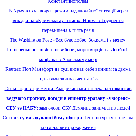
Константинополем
В Армянську вводять режим надзвичайної ситуації через
викиди на «Кримському титані». Норма забруднення
перевищена в пʼять разів
The Washington Post: «Все буде добре. Зокрема і у мене».
Порошенко розповів про вибори, миротворців на Донбасі і
конфлікт в Азовському морі
Reuters: Пол Манафорт на суді визнав себе винним за двома
пунктами звинувачення з 18
Стіна води в три метри. Американський телеканал
помістив
ведучого прогнозу погоди в епіцентр урагану «Флоренс»
CБУ vs НАБУ
: замголови СБУ Демчина звинуватив людей
Ситника
у вигадуванні йому підозри
. Генпрокуратура почала
кримінальне провадження