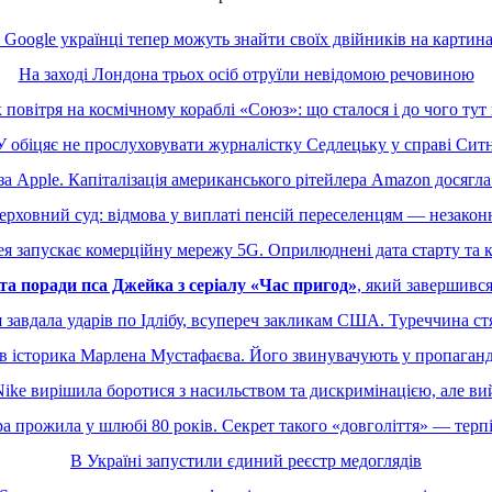
 Google українці тепер можуть знайти своїх двійників на картина
На заході Лондона трьох осіб отруїли невідомою речовиною
 повітря на космічному кораблі «Союз»: що сталося і до чого тут
 обіцяє не прослуховувати журналістку Седлецьку у справі Сит
за Apple. Капіталізація американського рітейлера Amazon досягла
ерховний суд: відмова у виплаті пенсій переселенцям — незакон
я запускає комерційну мережу 5G. Оприлюднені дата старту та 
та поради пса Джейка з серіалу «Час пригод»
, який завершився
ія завдала ударів по Ідлібу, всупереч закликам США. Туреччина ст
в історика Марлена Мустафаєва. Його звинувачують у пропаганді
ike вирішила боротися з насильством та дискримінацією, але в
а прожила у шлюбі 80 років. Секрет такого «довголіття» — тер
В Україні запустили єдиний реєстр медоглядів