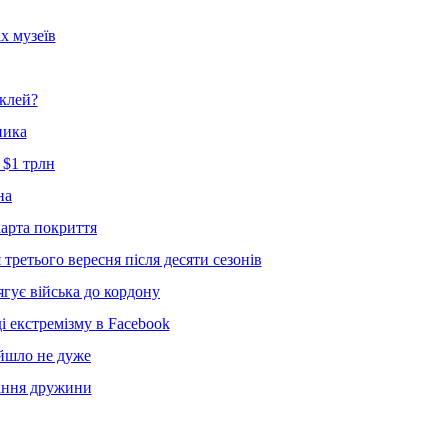
х музеїв
 клей?
ника
 $1 трлн
на
карта покриття
 третього вересня після десяти сезонів
ягує війська до кордону
 екстремізму в Facebook
ийшло не дуже
піння дружини