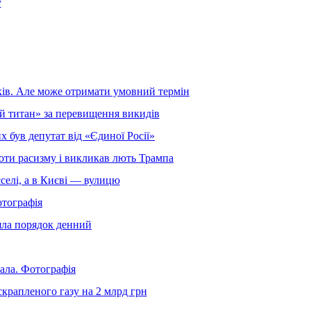
у
ків. Але може отримати умовний термін
ий титан» за перевищення викидів
 був депутат від «Єдиної Росії»
оти расизму і викликав лють Трампа
селі, а в Києві — вулицю
отографія
яла порядок денний
гала. Фотографія
крапленого газу на 2 млрд грн