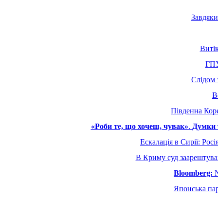
Завдяки
Витік
ГПУ
Слідом 
В
Південна Коре
«Роби те, що хочеш, чувак»
.
Думки 
Ескалація в Сирії: Рос
В Криму суд заарештува
Bloomberg:
N
Японська пар