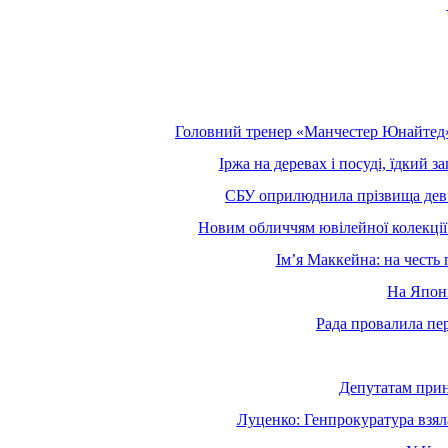
Головний тренер «Манчестер Юнайтед» 
Іржа на деревах і посуді, їдкий
СБУ оприлюднила прізвища девʼя
Новим обличчям ювілейної колекції
Імʼя Маккейна: на честь
На Японі
Рада провалила пе
Депутатам прине
Луценко: Генпрокуратура взял