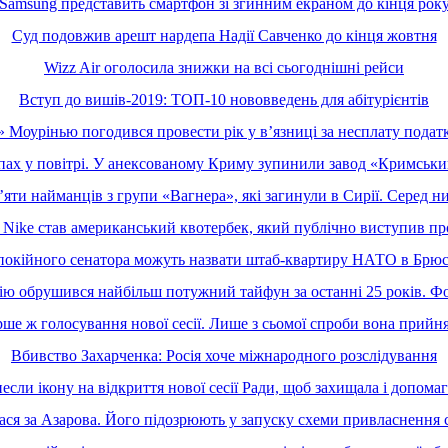
Samsung представить смартфон зі згинним екраном до кінця рок
Суд подовжив арешт нардепа Надії Савченко до кінця жовтня
Wizz Air оголосила знижки на всі сьогоднішні рейси
Вступ до вишів-2019: ТОП-10 нововведень для абітурієнтів
Моурінью погодився провести рік у вʼязниці за несплату подат
 запах у повітрі. У анексованому Криму зупинили завод «Кримськ
ти найманців з групи «Вагнера», які загинули в Сирії. Серед них
 Nike став американський квотербек, який публічно виступив пр
 покійного сенатора можуть назвати штаб-квартиру НАТО в Брюс
ю обрушився найбільш потужний тайфун за останні 25 років. Ф
рше ж голосування нової сесії. Лише з сьомої спроби вона прийн
Вбивство Захарченка: Росія хоче міжнародного розслідування
сли ікону на відкриття нової сесії Ради, щоб захищала і допома
ася за Азарова. Його підозрюють у запуску схеми привласнення с