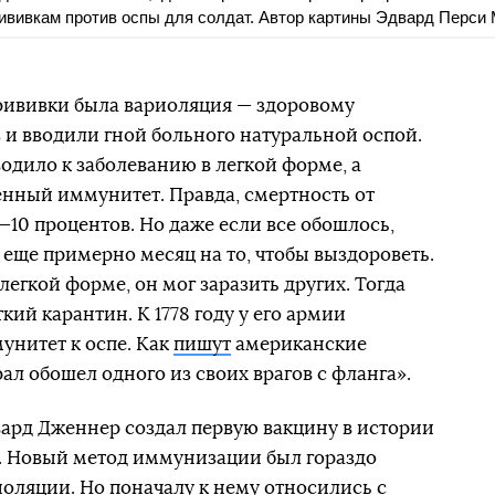
вивкам против оспы для солдат. Автор картины Эдвард Перси М
рививки была вариоляция — здоровому
з и вводили гной больного натуральной оспой.
одило к заболеванию в легкой форме, а
нный иммунитет. Правда, смертность от
—10 процентов. Но даже если все обошлось,
еще примерно месяц на то, чтобы выздороветь.
легкой форме, он мог заразить других. Тогда
кий карантин. К 1778 году у его армии
унитет к оспе. Как
пишут
американские
ал обошел одного из своих врагов с фланга».
двард Дженнер создал первую вакцину в истории
ы. Новый метод иммунизации был гораздо
оляции. Но поначалу к нему относились с