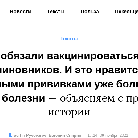
Новости
Тексты
Польза
Пекельц
Тексты
 обязали вакцинироваться
чиновников. И это нравитс
ными прививками уже боль
 болезни
— объясняем с п
истории
Автор:
Редактор:
Serhii Pyvovarov
Евгений Спирин
Дата:
17:14, 09 ноября 2021