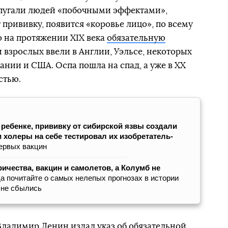
пугали людей «побочными эффектами»,
ет прививку, появится «коровье лицо», по всему
о на протяжении XIX века
обязательную
и взрослых ввели в Англии, Уэльсе, некоторых
ании и США. Оспа пошла на спад, а уже в ХХ
стью.
 ребенке, прививку от сибирской язвы создали
и холеры на себе тестировал их изобретатель-
ервых вакцин
тричества, вакцин и самолетов, а Колумб не
а почитайте о самых нелепых прогнозах в истории
, не сбылись
 Владимир Ленин издал указ об обязательной