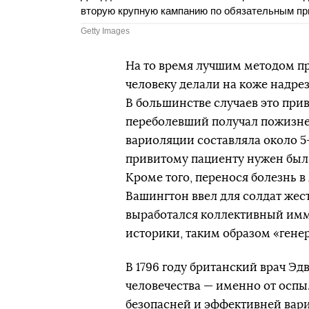
вторую крупную кампанию по обязательным при
Getty Images
На то время лучшим методом п
человеку делали на коже надре
В большинстве случаев это прив
переболевший получал пожизне
вариоляции составляла около 5
привитому пациенту нужен был 
Кроме того, перенося болезнь в 
Вашингтон ввел для солдат жест
выработался коллективный имм
историки, таким образом «генер
В 1796 году британский врач Э
человечества — именно от осп
безопасней и эффективней вари