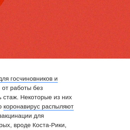
ля госчиновников и
 от работы без
 стаж. Некоторые из них
то
коронавирус распыляют
 вакцинации для
рых, вроде Коста-Рики,