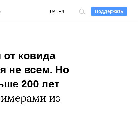
Поддержать
е
Поиск
UA
EN
по
сайту
 от ковида
я не всем. Но
ше 200 лет
римерами из