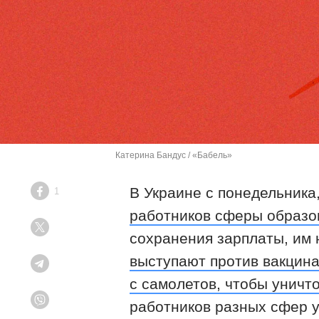
Катерина Бандус / «Бабель»
В Украине с понедельника
1
Facebook
работников сферы образо
Twitter
сохранения зарплаты, им 
выступают против вакцин
Telegram
с самолетов, чтобы уничт
работников разных сфер у
Viber