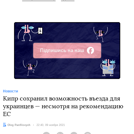
Підпишись на наш
Facebook
Новости
Кипр сохранил возможность въезда для
украинцев — несмотря на рекомендацию
ЕС
Автор:
Oleg Panfilovych
Дата:
22:40, 09 ноября 2021