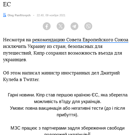
ЕС
Автор:
Oleg Panfilovych
Дата:
22:40, 09 ноября 2021
Facebook
Twitter
Telegram
Viber
Несмотря на
рекомендацию Совета Европейского Союза
исключить Украину из стран, безопасных для
путешествий, Кипр сохранил возможность въезда для
украинцев.
Об этом написал министр иностранных дел Дмитрий
Кулеба в Twitter.
Гарні новини. Кіпр став першою країною ЄС, яка зберегла
можливість в’їзду для українців.
Умови: повна вакцинація або негативні тести (до і після
прибуття).
МЗС працює з партнерами задля збереження свободи
подорожей українців✌️