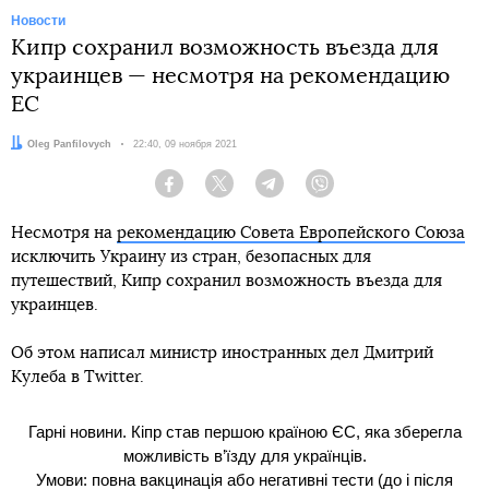
Новости
Кипр сохранил возможность въезда для
украинцев — несмотря на рекомендацию
ЕС
Автор:
Oleg Panfilovych
Дата:
22:40, 09 ноября 2021
Facebook
Twitter
Telegram
Viber
Несмотря на
рекомендацию Совета Европейского Союза
исключить Украину из стран, безопасных для
путешествий, Кипр сохранил возможность въезда для
украинцев.
Об этом написал министр иностранных дел Дмитрий
Кулеба в Twitter.
Гарні новини. Кіпр став першою країною ЄС, яка зберегла
можливість в’їзду для українців.
Умови: повна вакцинація або негативні тести (до і після