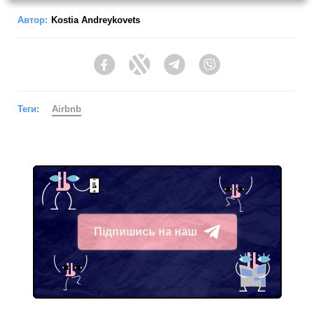
Автор:
Kostia Andreykovets
Facebook
Twitter
Telegram
Viber
Теги:
Airbnb
Підпишись на наш
Telegram