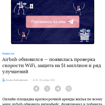
Підпишись на наш
Telegram
Новости
Airbnb обновился — появилась проверка
скорости WiFi, защита на $1 миллион и ряд
улучшений
Автор:
Kostia Andreykovets
Дата:
20:45, 09 ноября 2021
Facebook
Twitter
Telegram
Viber
Онлайн-площадка краткосрочной аренды жилья по всему
миру Airbnb обновила интерфейс, функционал и добавила