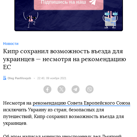
Підпишись на наш
Telegram
Новости
Кипр сохранил возможность въезда для
украинцев — несмотря на рекомендацию
ЕС
Автор:
Oleg Panfilovych
Дата:
22:40, 09 ноября 2021
Facebook
Twitter
Telegram
Viber
Несмотря на
рекомендацию Совета Европейского Союза
исключить Украину из стран, безопасных для
путешествий, Кипр сохранил возможность въезда для
украинцев.
Об этом написал министр иностранных дел Дмитрий