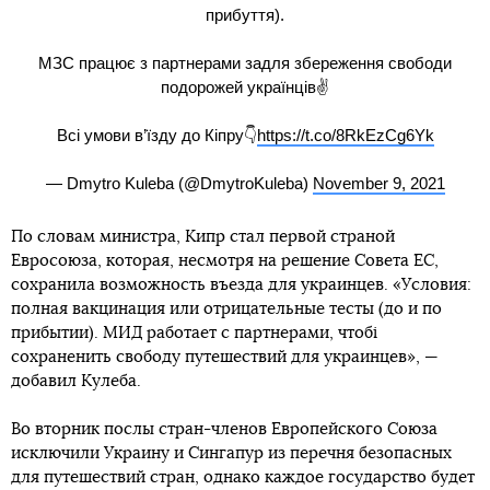
прибуття).
МЗС працює з партнерами задля збереження свободи
подорожей українців✌️
Всі умови в’їзду до Кіпру👇
https://t.co/8RkEzCg6Yk
— Dmytro Kuleba (@DmytroKuleba)
November 9, 2021
По словам министра, Кипр стал первой страной
Евросоюза, которая, несмотря на решение Совета ЕС,
сохранила возможность въезда для украинцев. «Условия:
полная вакцинация или отрицательные тесты (до и по
прибытии). МИД работает с партнерами, чтобі
сохраненить свободу путешествий для украинцев», —
добавил Кулеба.
Во вторник послы стран-членов Европейского Союза
исключили Украину и Сингапур из перечня безопасных
для путешествий стран, однако каждое государство будет