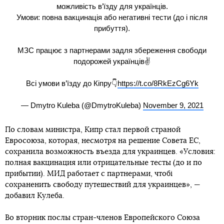
можливість в’їзду для українців.
Умови: повна вакцинація або негативні тести (до і після
прибуття).
МЗС працює з партнерами задля збереження свободи
подорожей українців✌️
Всі умови в’їзду до Кіпру👇
https://t.co/8RkEzCg6Yk
— Dmytro Kuleba (@DmytroKuleba)
November 9, 2021
По словам министра, Кипр стал первой страной
Евросоюза, которая, несмотря на решение Совета ЕС,
сохранила возможность въезда для украинцев. «Условия:
полная вакцинация или отрицательные тесты (до и по
прибытии). МИД работает с партнерами, чтобі
сохраненить свободу путешествий для украинцев», —
добавил Кулеба.
Во вторник послы стран-членов Европейского Союза