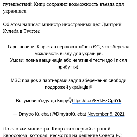
путешествий, Кипр сохранил возможность въезда для
украинцев.
Об этом написал министр иностранных дел Дмитрий
Кулеба в Twitter.
Гарні новини. Кіпр став першою країною ЄС, яка зберегла
можливість в’їзду для українців.
Умови: повна вакцинація або негативні тести (до і після
прибуття).
МЗС працює з партнерами задля збереження свободи
подорожей українців✌️
Всі умови в’їзду до Кіпру👇
https://t.co/8RkEzCg6Yk
— Dmytro Kuleba (@DmytroKuleba)
November 9, 2021
По словам министра, Кипр стал первой страной
Евросоюза, которая, несмотря на решение Совета ЕС,