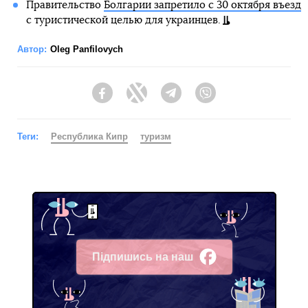
Правительство
Болгарии запретило с 30 октября въезд
с туристической целью для украинцев.
Автор:
Oleg Panfilovych
Facebook
Twitter
Telegram
Viber
Теги:
Республика Кипр
туризм
Підпишись на наш
Facebook