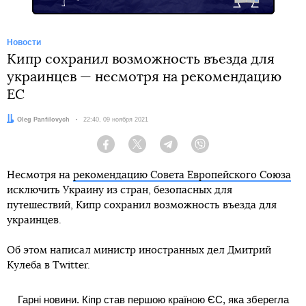
Новости
Кипр сохранил возможность въезда для
украинцев — несмотря на рекомендацию
ЕС
Автор:
Oleg Panfilovych
Дата:
22:40, 09 ноября 2021
Facebook
Twitter
Telegram
Viber
Несмотря на
рекомендацию Совета Европейского Союза
исключить Украину из стран, безопасных для
путешествий, Кипр сохранил возможность въезда для
украинцев.
Об этом написал министр иностранных дел Дмитрий
Кулеба в Twitter.
Гарні новини. Кіпр став першою країною ЄС, яка зберегла