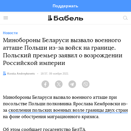
Поддержать
Facebook
Telegram
Twitter
Instagram
Меню
Пои
по
сай
Новости
Минобороны Беларуси вызвало военного
атташе Польши из-за войск на границе.
Польский премьер заявил о возрождении
Российской империи
Автор:
Kostia Andreykovets
Дата:
18:57, 09 ноября 2021
Facebook
Twitter
Telegram
Viber
Минобороны Беларуси вызвало военного атташе при
посольстве Польши полковника Ярослава Кембровски из-
за
скопления польских военных возле границы двух стран
на фоне обострения миграционного кризиса.
Об этом сообщает госагентство
БелТА
.