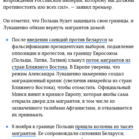
возрождения Российской империи, которому мы должны
противостоять изо всех сил», — заявил премьер.
Он отметил, что Польша будет защищать свои границы, и
Лукашенко обязан вернуть мигрантов домой.
После
введения санкций против Беларуси
за
фальсификацию президентских выборов, подавление
оппозиции и протестов, на границу Евросоюза
(Польша, Литва, Латвия) хлынул
поток мигрантов из
стран Ближнего Востока
. В Европе уверены, что
режим Александра Лукашенко намеренно создал
миграционный кризис (увеличив авиарейсы из стран
Ближнего Востока), чтобы отомстить. Официальный
Минск винит в кризисе Европу, которая якобы сама
открыла двери для мигрантов, в том числе из
захваченного талибами Афганистана, и отказывается
их принимать.
8 ноября к границе Польши
пришла колонна из тысяч
мигрантов
. Ее сопровождали силовики Беларуси,