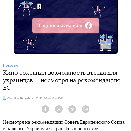
Підпишись на наш
Facebook
Новости
Кипр сохранил возможность въезда для
украинцев — несмотря на рекомендацию
ЕС
Автор:
Oleg Panfilovych
Дата:
22:40, 09 ноября 2021
Facebook
Twitter
Telegram
Viber
Несмотря на
рекомендацию Совета Европейского Союза
исключить Украину из стран, безопасных для