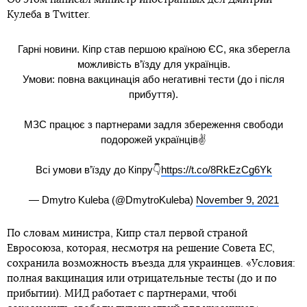
Кулеба в Twitter.
Гарні новини. Кіпр став першою країною ЄС, яка зберегла
можливість в’їзду для українців.
Умови: повна вакцинація або негативні тести (до і після
прибуття).
МЗС працює з партнерами задля збереження свободи
подорожей українців✌️
Всі умови в’їзду до Кіпру👇
https://t.co/8RkEzCg6Yk
— Dmytro Kuleba (@DmytroKuleba)
November 9, 2021
По словам министра, Кипр стал первой страной
Евросоюза, которая, несмотря на решение Совета ЕС,
сохранила возможность въезда для украинцев. «Условия:
полная вакцинация или отрицательные тесты (до и по
прибытии). МИД работает с партнерами, чтобі