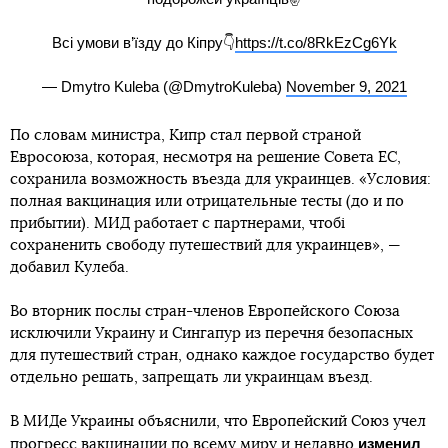
Всі умови в’їзду до Кіпру👇
https://t.co/8RkEzCg6Yk
— Dmytro Kuleba (@DmytroKuleba)
November 9, 2021
По словам министра, Кипр стал первой страной
Евросоюза, которая, несмотря на решение Совета ЕС,
сохранила возможность въезда для украинцев. «Условия:
полная вакцинация или отрицательные тесты (до и по
прибытии). МИД работает с партнерами, чтобі
сохраненить свободу путешествий для украинцев», —
добавил Кулеба.
Во вторник послы стран-членов Европейского Союза
исключили Украину и Сингапур из перечня безопасных
для путешествий стран, однако каждое государство будет
отдельно решать, запрещать ли украинцам въезд.
В МИДе Украины объяснили, что Европейский Союз учел
изменил
прогресс вакцинации по всему миру и недавно