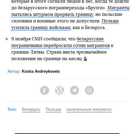
которые в итоге согнали людей в лес, когда те дошли
до беларусского погранперехода «Брузги».
Мигранты
пытались штурмом прорвать границу
, но польские
силовики и военные этого не допустили.
Польша
усилила границу войсками
, как и Беларусь.
9 ноября СМИ сообщили, что
беларусские
пограничники перебросили сотни мигрантов
к
границе Литвы. Страна ввела чрезвычайное
положение на границе на месяц.
Автор:
Kostia Andreykovets
Facebook
Twitter
Telegram
Viber
Теги:
Беларусь
Польша
нелегальные мигранты