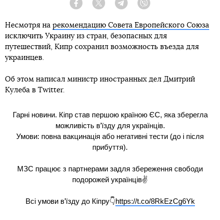
Facebook
Twitter
Telegram
Viber
Несмотря на
рекомендацию Совета Европейского Союза
исключить Украину из стран, безопасных для
путешествий, Кипр сохранил возможность въезда для
украинцев.
Об этом написал министр иностранных дел Дмитрий
Кулеба в Twitter.
Гарні новини. Кіпр став першою країною ЄС, яка зберегла
можливість в’їзду для українців.
Умови: повна вакцинація або негативні тести (до і після
прибуття).
МЗС працює з партнерами задля збереження свободи
подорожей українців✌️
Всі умови в’їзду до Кіпру👇
https://t.co/8RkEzCg6Yk