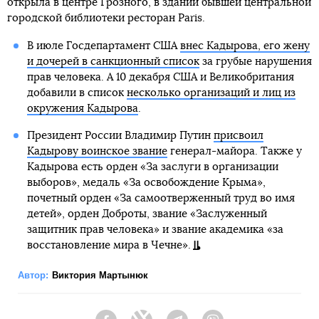
открыла в центре Грозного, в здании бывшей центральной
городской библиотеки ресторан Paris.
В июле Госдепартамент США
внес Кадырова, его жену
и дочерей в санкционный список
за грубые нарушения
прав человека. А 10 декабря США и Великобритания
добавили в список
несколько организаций и лиц из
окружения Кадырова
.
Президент России Владимир Путин
присвоил
Кадырову воинское звание
генерал-майора. Также у
Кадырова есть орден «За заслуги в организации
выборов», медаль «За освобождение Крыма»,
почетный орден «За самоотверженный труд во имя
детей», орден Доброты, звание «Заслуженный
защитник прав человека» и звание академика «за
восстановление мира в Чечне».
Автор:
Виктория Мартынюк