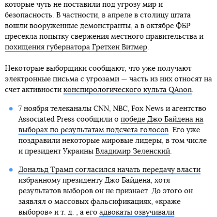
которые чуть не поставили под угрозу мир и
безопасность. В частности, в апреле в столицу штата
вошли вооруженные демонстранты, а в октябре ФБР
пресекла попытку свержения местного правительства и
похищения губернатора Гретхен Витмер
.
Некоторые выборщики сообщают, что уже получают
электронные письма с угрозами — часть из них относят на
счет активности
конспирологического культа QAnon
.
7 ноября телеканалы CNN, NBC, Fox News и агентство
Associated Press сообщили о
победе Джо Байдена на
выборах по результатам подсчета голосов
. Его уже
поздравили некоторые мировые лидеры, в том числе
и президент Украины
Владимир Зеленский
.
Дональд Трамп согласился начать передачу власти
избранному президенту Джо Байдена, хотя
результатов выборов он не признает. До этого он
заявлял о массовых фальсификациях, «краже
выборов» и т. д. , а его
адвокаты озвучивали