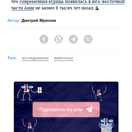
что
современная курица появилась в юго-восточной
части Азии
не менее 6 тысяч лет назад.
Автор:
Дмитрий Мрачник
Facebook
Twitter
Telegram
Viber
Теги:
исследование
животные
Підпишись на наш
Telegram