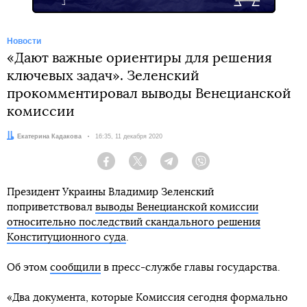
Новости
«Дают важные ориентиры для решения
ключевых задач». Зеленский
прокомментировал выводы Венецианской
комиссии
Автор:
Екатерина Кадакова
Дата:
16:35, 11 декабря 2020
Facebook
Twitter
Telegram
Viber
Президент Украины Владимир Зеленский
поприветствовал
выводы Венецианской комиссии
относительно последствий скандального решения
Конституционного суда
.
Об этом
сообщили
в пресс-службе главы государства.
«Два документа, которые Комиссия сегодня формально