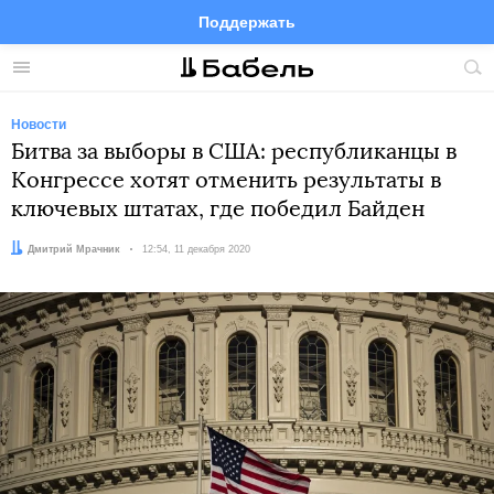
Поддержать
Facebook
Telegram
Twitter
Instagram
Меню
Пои
по
сай
Новости
Битва за выборы в США: республиканцы в
Конгрессе хотят отменить результаты в
ключевых штатах, где победил Байден
Автор:
Дмитрий Мрачник
Дата:
12:54, 11 декабря 2020