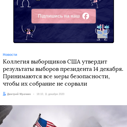
Підпишись на наш
Facebook
Новости
Коллегия выборщиков США утвердит
результаты выборов президента 14 декабря.
Принимаются все меры безопасности,
чтобы их собрание не сорвали
Автор:
Дмитрий Мрачник
Дата:
18:10, 11 декабря 2020