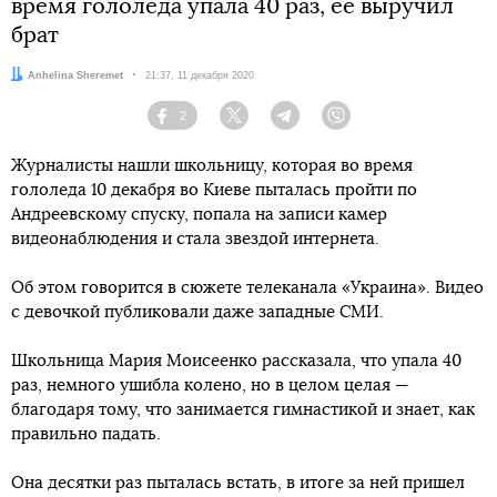
время гололеда упала 40 раз, ее выручил
брат
Автор:
Anhelina Sheremet
Дата:
21:37, 11 декабря 2020
2
Facebook
Twitter
Telegram
Viber
Журналисты нашли школьницу, которая во время
гололеда 10 декабря во Киеве пыталась пройти по
Андреевскому спуску, попала на записи камер
видеонаблюдения и стала звездой интернета.
Об этом говорится в сюжете телеканала «Украина». Видео
с девочкой публиковали даже западные СМИ.
Школьница Мария Моисеенко рассказала, что упала 40
раз, немного ушибла колено, но в целом целая —
благодаря тому, что занимается гимнастикой и знает, как
правильно падать.
Она десятки раз пыталась встать, в итоге за ней пришел