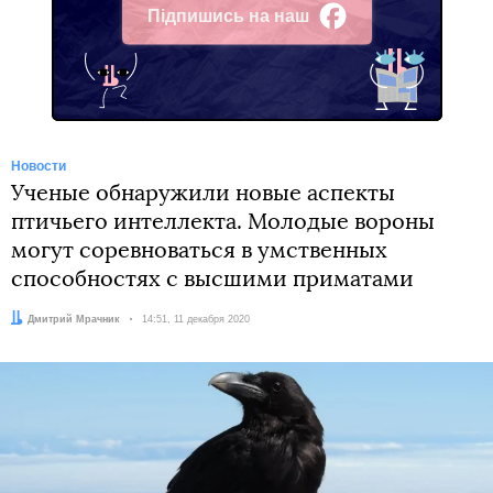
Підпишись на наш
Facebook
Новости
Ученые обнаружили новые аспекты
птичьего интеллекта. Молодые вороны
могут соревноваться в умственных
способностях с высшими приматами
Автор:
Дмитрий Мрачник
Дата:
14:51, 11 декабря 2020