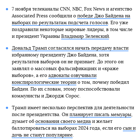
7 ноября телеканалы CNN, NBC, Fox News и агентство
Associated Press сообщили о
победе Джо Байдена на
выборах по результатам подсчета голосов
. Его уже
поздравили некоторые мировые лидеры, в том числе
и президент Украины
Владимир Зеленский
.
Дональд Трамп согласился начать передачу власти
избранному президенту Джо Байдена, хотя
результатов выборов он не признает. До этого он
заявлял о массовых фальсификациях и «краже
выборов», а его
адвокаты озвучивали
конспирологические теории
о том, почему победил
Байден. По их словам, этому поспособствовали
коммунисты и Джордж Сорос.
Трамп имеет несколько перспектив для деятельности
после президентства. Он
планирует писать мемуары
,
думает об
основания своего медиа
и желает
баллотироваться на выборах 2024 года, если его
сын и
дочь не станут популярнее
.