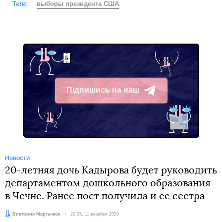
Теги:
выборы президента США
Підпишись на наш
Telegram
Новости
20-летняя дочь Кадырова будет руководить
департаментом дошкольного образования
в Чечне. Ранее пост получила и ее сестра
Автор:
Виктория Мартынюк
Дата:
20:05, 11 декабря 2020