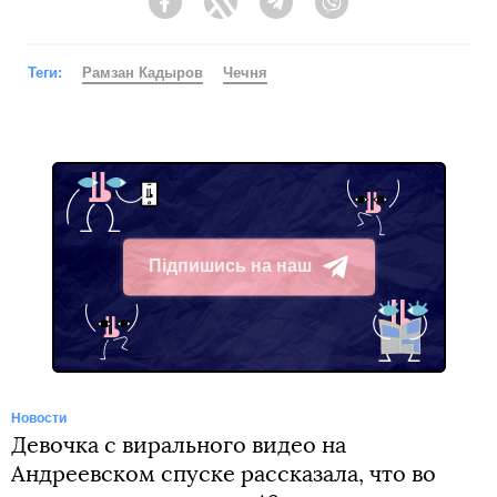
Facebook
Twitter
Telegram
Viber
Теги:
Рамзан Кадыров
Чечня
Підпишись на наш
Telegram
Новости
Девочка с вирального видео на
Андреевском спуске рассказала, что во