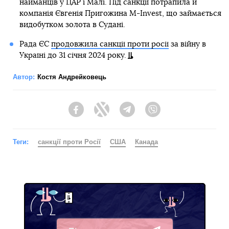
найманців у ЦАР і Малі. Під санкції потрапила й
компанія Євгенія Пригожина M-Invest, що займається
видобутком золота в Судані.
Рада ЄС
продовжила санкції проти росії
за війну в
Україні до 31 січня 2024 року.
Автор:
Костя Андрейковець
Facebook
Twitter
Telegram
Viber
Теги:
санкції проти Росії
США
Канада