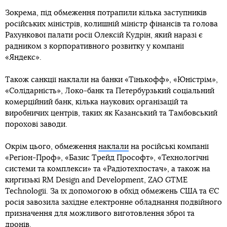
Зокрема, під обмеження потрапили кілька заступників
російських міністрів, колишній міністр фінансів та голова
Рахункової палати росії Олексій Кудрін, який наразі є
радником з корпоративного розвитку у компанії
«Яндекс».
Також санкції наклали на банки «Тінькофф», «Юністрім»,
«Солідарність», Локо-банк та Петербурзький соціальний
комерційний банк, кілька наукових організацій та
виробничих центрів, таких як Казанський та Тамбовський
порохові заводи.
Окрім цього, обмеження
наклали
на російські компанії
«Регіон-Проф», «Базис Трейд Прософт», «Технологічні
системи та комплекси» та «Радіотехпостач», а також на
киргизькі RM Design and Development, ZAO GTME
Technologii. За їх допомогою в обхід обмежень США та ЄС
росія завозила західне електронне обладнання подвійного
призначення для можливого виготовлення зброї та
дронів.