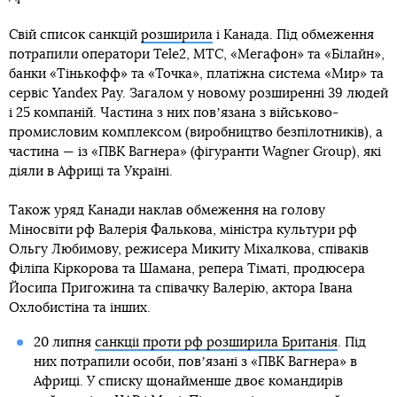
Свій список санкцій
розширила
і Канада. Під обмеження
потрапили оператори Tele2, МТС, «Мегафон» та «Білайн»,
банки «Тінькофф» та «Точка», платіжна система «Мир» та
сервіс Yandex Pay. Загалом у новому розширенні 39 людей
і 25 компаній. Частина з них повʼязана з військово-
промисловим комплексом (виробництво безпілотників), а
частина — із «ПВК Вагнера» (фігуранти Wagner Group), які
діяли в Африці та Україні.
Також уряд Канади наклав обмеження на голову
Міносвіти рф Валерія Фалькова, міністра культури рф
Ольгу Любимову, режисера Микиту Міхалкова, співаків
Філіпа Кіркорова та Шамана, репера Тіматі, продюсера
Йосипа Пригожина та співачку Валерію, актора Івана
Охлобистіна та інших.
20 липня
санкції проти рф розширила Британія
. Під
них потрапили особи, повʼязані з «ПВК Вагнера» в
Африці. У списку щонайменше двоє командирів