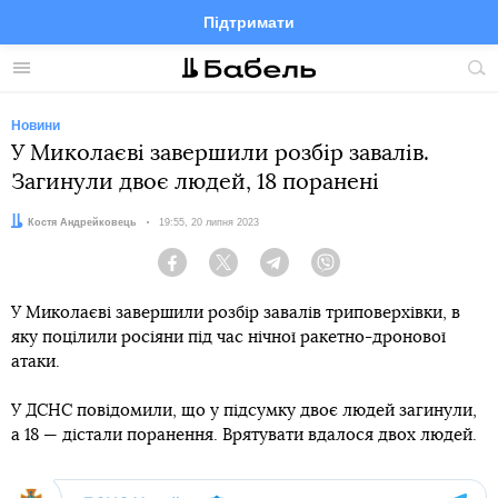
Підтримати
Facebook
Telegram
Twitter
Instagram
Меню
По
по
сай
Новини
У Миколаєві завершили розбір завалів.
Загинули двоє людей, 18 поранені
Автор:
Костя Андрейковець
Дата:
19:55, 20 липня 2023
Facebook
Twitter
Telegram
Viber
У Миколаєві завершили розбір завалів триповерхівки, в
яку поцілили росіяни під час нічної ракетно-дронової
атаки.
У ДСНС повідомили, що у підсумку двоє людей загинули,
а 18 — дістали поранення. Врятувати вдалося двох людей.