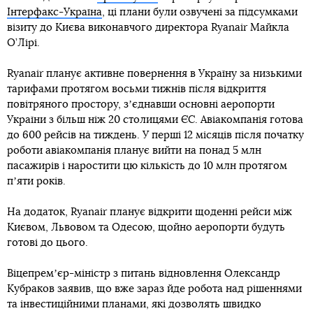
Інтерфакс-Україна
, ці плани були озвучені за підсумками
візиту до Києва виконавчого директора Ryanair Майкла
О’Лірі.
Ryanair планує активне повернення в Україну за низькими
тарифами протягом восьми тижнів після відкриття
повітряного простору, зʼєднавши основні аеропорти
України з більш ніж 20 столицями ЄС. Авіакомпанія готова
до 600 рейсів на тиждень. У перші 12 місяців після початку
роботи авіакомпанія планує вийти на понад 5 млн
пасажирів і наростити цю кількість до 10 млн протягом
пʼяти років.
На додаток, Ryanair планує відкрити щоденні рейси між
Києвом, Львовом та Одесою, щойно аеропорти будуть
готові до цього.
Віцепремʼєр-міністр з питань відновлення Олександр
Кубраков заявив, що вже зараз йде робота над рішеннями
та інвестиційними планами, які дозволять швидко