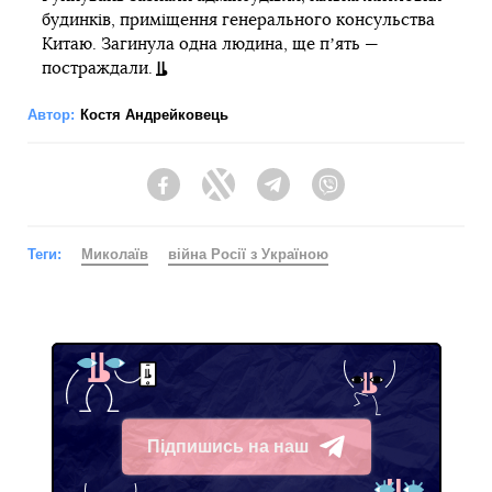
будинків, приміщення генерального консульства
Китаю. Загинула одна людина, ще пʼять —
постраждали.
Автор:
Костя Андрейковець
Facebook
Twitter
Telegram
Viber
Теги:
Миколаїв
війна Росії з Україною
Підпишись на наш
Telegram