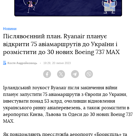
Новини
Післявоєнний план. Ryanair планує
відкрити 75 авіамаршрутів до України і
розмістити до 30 нових Boeing 737 MAX
Автор:
Костя Андрейковець
Дата:
19:29, 20 липня 2023
Facebook
Twitter
Telegram
Viber
Ірландський лоукост Ryanair після закінчення війни
планує запустити 75 авіамаршрутів з Європи до України,
інвестувати понад $3 млрд, очоливши відновлення
українського ринку авіаперевезень, а також розмістити в
аеропортах Києва, Львова та Одеси до 30 нових Boeing 737
MAX.
Як повідомляють
пресслужба
аеропорту «Бориспіль» та