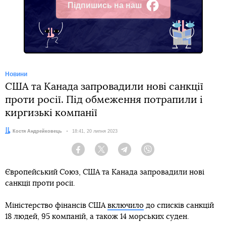
Підпишись на наш
Facebook
Новини
США та Канада запровадили нові санкції
проти росії. Під обмеження потрапили і
киргизькі компанії
Автор:
Костя Андрейковець
Дата:
18:41, 20 липня 2023
Facebook
Twitter
Telegram
Viber
Європейський Союз, США та Канада запровадили нові
санкції проти росії.
Міністерство фінансів США
включило
до списків санкцій
18 людей, 95 компаній, а також 14 морських суден.