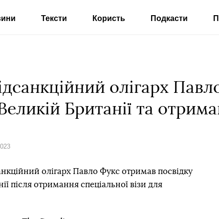
вини
Тексти
Користь
Подкасти
П
ідсанкційний олігарх Павл
Великій Британії та отрима
2023
анкційний олігарх Павло Фукс отримав посвідку
ії після отримання спеціальної візи для