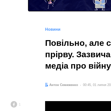
Новини
Повільно, але 
прірву. Зазвича
медіа про війн
Автор:
Антон Семиженко
Дата:
00:45, 01 липня 2
1
Facebook