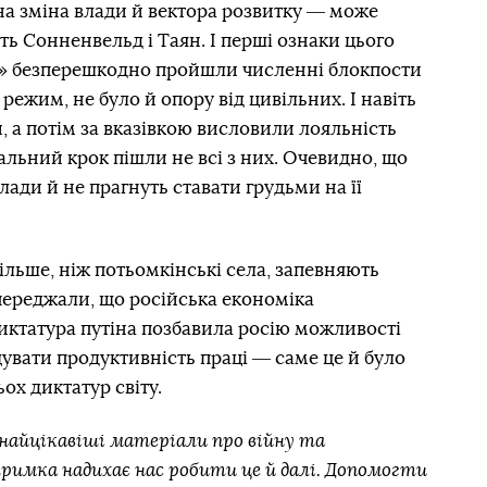
на зміна влади й вектора розвитку ― може
уть Сонненвельд і Таян. І перші ознаки цього
ці» безперешкодно пройшли численні блокпости
 режим, не було й опору від цивільних. І навіть
 а потім за вказівкою висловили лояльність
альний крок пішли не всі з них. Очевидно, що
влади й не прагнуть ставати грудьми на її
ільше, ніж потьомкінські села, запевняють
опереджали, що російська економіка
иктатура путіна позбавила росію можливості
увати продуктивність праці ― саме це й було
ох диктатур світу.
айцікавіші матеріали про війну та
тримка надихає нас робити це й далі. Допомогти