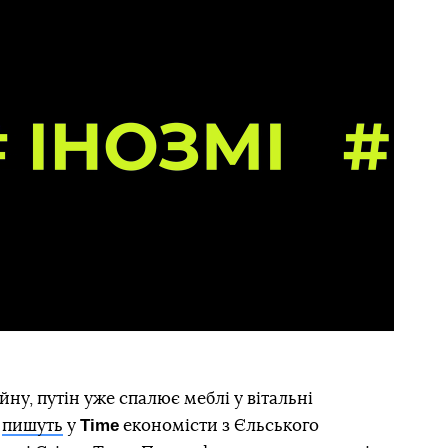
ну, путін уже спалює меблі у вітальні
Time
―
пишуть
у
економісти з Єльського