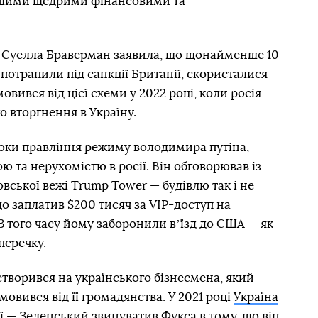
ашими щедрими фінансовими та
ав Суелла Браверман заявила, що щонайменше 10
м потрапили під санкції Британії, скористалися
овився від цієї схеми у 2022 році, коли росія
 вторгнення в Україну.
роки правління режиму володимира путіна,
 та нерухомістю в росії. Він обговорював із
ської вежі Trump Tower — будівлю так і не
що заплатив $200 тисяч за VIP-доступ на
 З того часу йому заборонили вʼїзд до США — як
перечку.
етворився на українського бізнесмена, який
дмовився від її громадянства. У 2021 році
Україна
ї
— Зеленський звинуватив Фукса в тому, що він