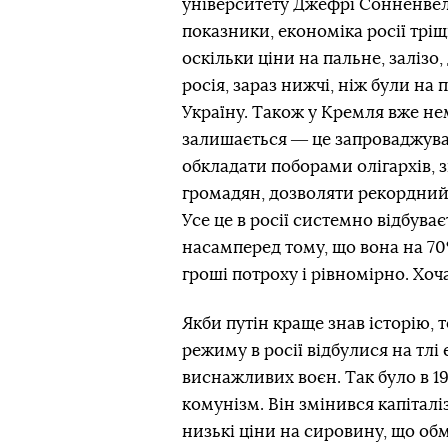
університету Джефрі Сонненвел
показники, економіка росії трі
оскільки ціни на пальне, залізо
росія, зараз нижчі, ніж були н
Україну. Також у Кремля вже нем
залишається ― це запроваджува
обкладати поборами олігархів, 
громадян, дозволяти рекордний
Усе це в росії системно відбува
насамперед тому, що вона на 7
гроші потроху і рівномірно. Хоч
Якби путін краще знав історію, 
режиму в росії відбулися на тлі
виснажливих воєн. Так було в 19
комунізм. Він змінився капіталі
низькі ціни на сировину, що об