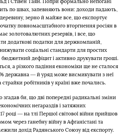
ьд і Стівен Таян. Попри формально непогані
щить по швах, запевняють вони: доходи падають,
, деревину, зерно й майже все, що експортує
а початку повномасштабного вторгнення росіян в
ає золотовалютних резервів, і все, що
ти додаткові податки для держкомпаній,
знижувати соціальні стандарти для простих
 бюджетний дефіцит і активно друкувати гроші.
ється, а різкого падіння економіки ще не сталося
0% державна ― й уряд може висмикувати з неї
а страйки робітників у країні вже почались.
то згадав би, що дві попередні радикальні зміни
 економічних негараздів і затяжних
17 році ― на тлі Першої світової війни прийшов
змом через ганебну війну в Афганістані та
межили дохід Радянського Союзу від експорту.