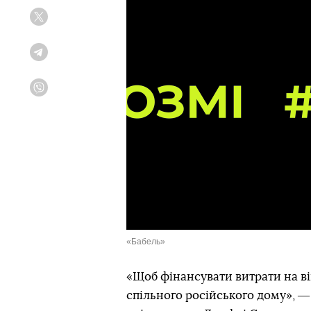
Twitter
Telegram
Viber
«Бабель»
«Щоб фінансувати витрати на вій
спільного російського дому», 