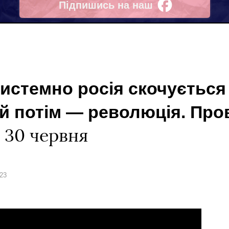
Підпишись на наш
Facebook
системно росія скочується
й потім ― революція. Пров
у
30 червня
023