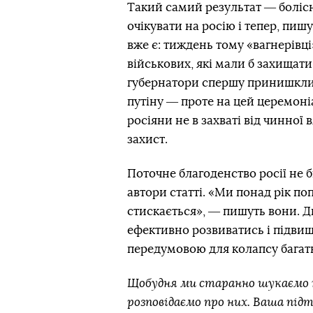
Такий самий результат ― боліс
очікувати на росію і тепер, пиш
вже є: тиждень тому «вагнерів
військових, які мали б захищати
губернатори спершу принишкли,
путіну ― проте на цей церемоні
росіяни не в захваті від чинної 
захист.
Поточне благоденство росії не б
автори статті. «Ми понад рік п
стискається», ― пишуть вони. Д
ефективно розвиватись і підвищ
передумовою для колапсу багать
Щобудня ми старанно шукаємо н
розповідаємо про них. Ваша під