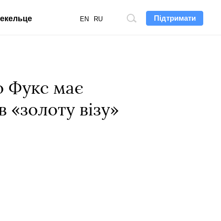
Підтримати
екельце
Пошук
EN
RU
по
сайту
о Фукс має
в «золоту візу»