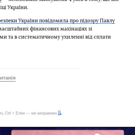
іці України.
езпеки України повідомила про підозру Павлу
 масштабних фінансових махінаціях зі
ми та в систематичному ухиленні від сплати
итанія
іть
Ctrl
+
Enter
— ми виправимо