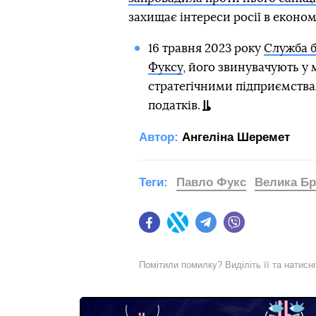
захищає інтереси росії в економ
16 травня 2023 року
Служба б
Фуксу
, його звинувачують у
стратегічними підприємства
податків.
Автор:
Ангеліна Шеремет
Теги:
Павло Фукс
Велика Бр
Facebook
Twitter
Telegram
Viber
Помітили помилку? Виділіть її та натисн