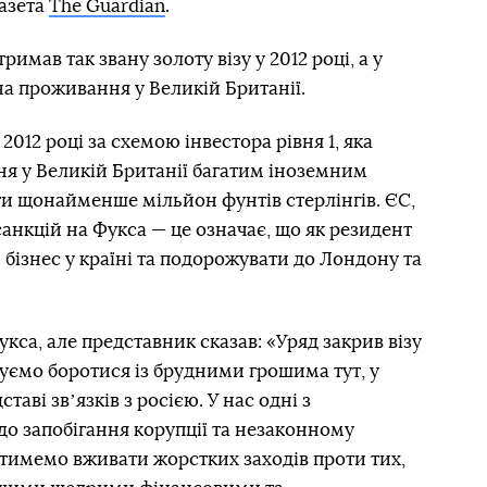
газета
The Guardian
.
имав так звану золоту візу у 2012 році, а у
на проживання у Великій Британії.
2012 році за схемою інвестора рівня 1, яка
ня у Великій Британії багатим іноземним
ти щонайменше мільйон фунтів стерлінгів. ЄС,
анкцій на Фукса — це означає, що як резидент
 бізнес у країні та подорожувати до Лондону та
укса, але представник сказав: «Уряд закрив візу
вжуємо боротися із брудними грошима тут, у
таві звʼязків з росією. У нас одні з
до запобігання корупції та незаконному
тимемо вживати жорстких заходів проти тих,