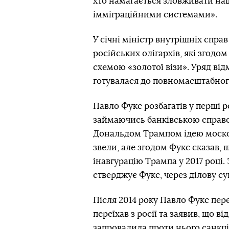
хто намагається зловживати н
імміграційними системами».
У січні міністр внутрішніх спр
російських олігархів, які згодо
схемою «золотої візи». Уряд відм
готувалася до повномасштабного
Павло Фукс розбагатів у перші 
займаючись банківською справою
Дональдом Трампом ідею москов
звели, але згодом Фукс сказав, 
інавгурацію Трампа у 2017 році.
стверджує Фукс, через ділову су
Після 2014 року Павло Фукс пер
переїхав з росії та заявив, що ві
запровадила проти нього санкці