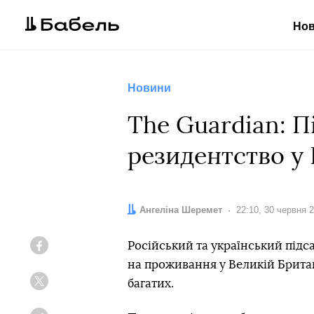
Но
Новини
The Guardian: П
резидентство у 
Автор:
Ангеліна Шеремет
Дата:
22:10, 30 червня 
Російський та український підс
Facebook
на проживання у Великій Британ
багатих.
Twitter