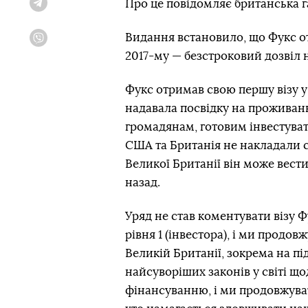
Про це повідомляє британська 
Telegram
Видання встановило, що Фукс отр
Viber
2017-му — безстроковий дозвіл 
Фукс отримав свою першу візу у 
надавала посвідку на проживан
громадянам, готовим інвестува
США та Британія не накладали с
Великої Британії він може вести
назад.
Уряд не став коментувати візу Ф
рівня 1 (інвестора), і ми продо
Великій Британії, зокрема на підс
найсуворіших законів у світі що
фінансуванню, і ми продовжува