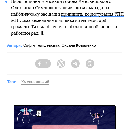
Після інциденту міський голова Хмельницького
Олександр Симчишин заявив, що міськрада на
найближчому засіданні
припинить користування УПЦ
МП усіма земельними ділянками
на території
громади. Такі ж рішення ініціюють для обласної та
районної рад.
Автори:
Софія Телішевська
,
Оксана Коваленко
2
Facebook
Twitter
Telegram
Viber
Теги:
Хмельницький