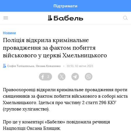
Підтримати
Facebook
Telegram
Twitter
Instagram
Меню
По
по
сай
Новини
Поліція відкрила кримінальне
провадження за фактом побиття
військового у церкві Хмельницького
Автори:
Софія Телішевська
,
Оксана Коваленко
Дата:
19:53, 02 квітня 2023
2
Facebook
Twitter
Telegram
Viber
Правоохоронці відкрили кримінальне провадження проти
священників за фактом побиття військового в соборі міста
Хмельницького. Ідеться про частину 2 статті 296 ККУ
(групове хуліганство).
Про це у коментарі «Бабелю» повідомила речниця
Нацполіції Оксана Блищик.