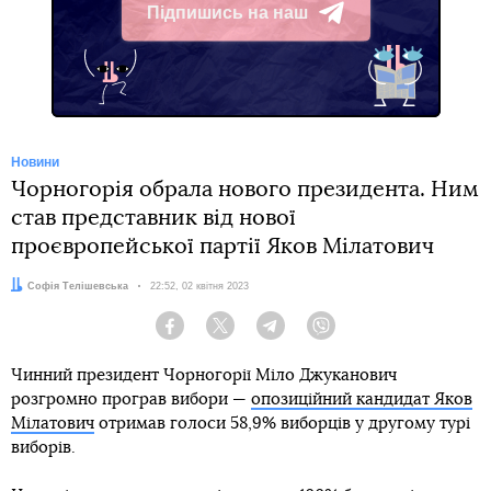
Підпишись на наш
Telegram
Новини
Чорногорія обрала нового президента. Ним
став представник від нової
проєвропейської партії Яков Мілатович
Автор:
Софія Телішевська
Дата:
22:52, 02 квітня 2023
Facebook
Twitter
Telegram
Viber
Чинний президент Чорногорії Міло Джуканович
розгромно програв вибори —
опозиційний кандидат Яков
Мілатович
отримав голоси 58,9% виборців у другому турі
виборів.