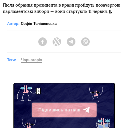
Після обрання президента в країні пройдуть позачергові
парламентські вибори — вони стартують 11 червня.
Автор:
Софія Телішевська
Facebook
Twitter
Telegram
Viber
Теги:
Чорногорія
Підпишись на наш
Telegram