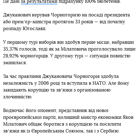
Це дані
за результатами
підрахунку 100% бюлетенів.
Джуканович керував Чорногорією на посаді президента
або премʼєр-міністра протягом 33 років — від початку
розпаду Югославії.
У першому турі виборів він здобув перше місце, набравши
35,37% голосів, тоді як за Мілатовича проголосувало лише
28,92% чорногорців. У другому турі — ситуація повністю
змінилася.
За час правління Джукановича Чорногорія здобула
незалежність у 2006 році та вступила в НАТО. Але йому
закидають корупцію та звʼязки з організованою
злочинністю.
Водночас його опонент, представник від нової
проєвропейської партії, колишній міністр економіки Яков
Мілатович обіцяє боротися з корупцією та посилити
звʼязки як із Європейським Союзом, так і з Сербією.