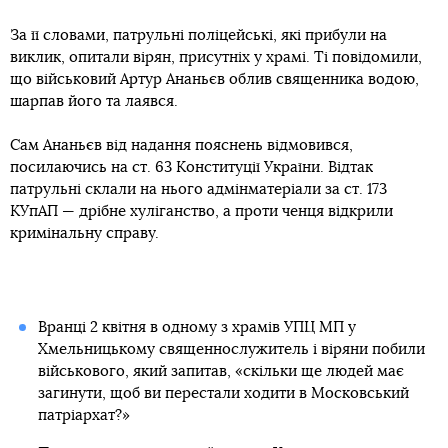
За її словами, патрульні поліцейські, які прибули на
виклик, опитали вірян, присутніх у храмі. Ті повідомили,
що військовий Артур Ананьєв облив священника водою,
шарпав його та лаявся.
Сам Ананьєв від надання пояснень відмовився,
посилаючись на ст. 63 Конституції України. Відтак
патрульні склали на нього адмінматеріали за ст. 173
КУпАП — дрібне хуліганство, а проти ченця відкрили
кримінальну справу.
Вранці 2 квітня в одному з храмів УПЦ МП у
Хмельницькому священнослужитель і віряни побили
військового, який запитав, «скільки ще людей має
загинути, щоб ви перестали ходити в Московський
патріархат?»