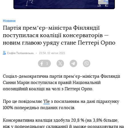
Новини
Партія премʼєр-міністра Фінляндії
поступилася коаліції консерваторів —
новим главою уряду стане Петтері Орпо
Автор:
Софія Телішевська
Дата:
23:54, 02 квітня 2023
1
Facebook
Twitter
Telegram
Viber
Соціал-демократична партія премʼєр-міністра Фінляндії
Санни Марін поступилася правій Національній
опозиційній коаліції на чолі з Петтері Орпо.
Про це повідомляє
Yle
з посиланням на дані підрахунку
100% попередньо поданих голосів.
Консервативна коаліція здобула 20,8 % (на 3,8% більше,
ніж у попередньому скликанні) й зможе розраховувати на