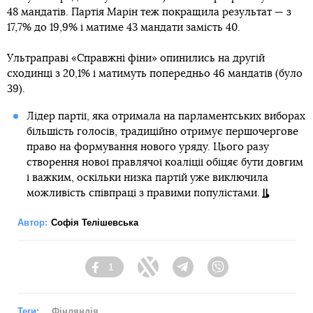
48 мандатів. Партія Марін теж покращила результат — з
17,7% до 19,9% і матиме 43 мандати замість 40.
Ультраправі «Справжні фіни» опинились на другій
сходинці з 20,1% і матимуть попередньо 46 мандатів (було
39).
Лідер партії, яка отримала на парламентських виборах
більшість голосів, традиційно отримує першочергове
право на формування нового уряду. Цього разу
створення нової правлячої коаліції обіцяє бути довгим
і важким, оскільки низка партій уже виключила
можливість співпраці з правими популістами.
Автор:
Софія Телішевська
1
Facebook
Twitter
Telegram
Viber
Теги:
Фінляндія