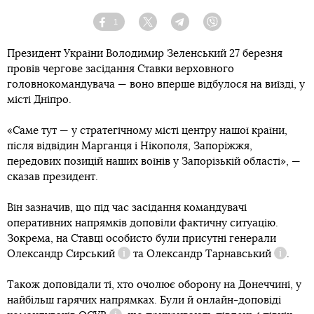
1
Facebook
Twitter
Telegram
Viber
Президент України Володимир Зеленський 27 березня
провів чергове засідання Ставки верховного
головнокомандувача — воно вперше відбулося на виїзді, у
місті Дніпро.
«Саме тут — у стратегічному місті центру нашої країни,
після відвідин Марганця і Нікополя, Запоріжжя,
передових позицій наших воїнів у Запорізькій області», —
сказав президент.
Він зазначив, що під час засідання командувачі
оперативних напрямків доповіли фактичну ситуацію.
Зокрема, на Ставці особисто були присутні генерали
Олександр Сирський
та
Олександр Тарнавський
.
Довідка
Довідка
Також доповідали ті, хто очолює оборону на Донеччині, у
найбільш гарячих напрямках. Були й онлайн-доповіді