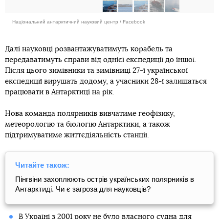
Національний антарктичний науковий центр / Facebook
Далі науковці розвантажуватимуть корабель та
передаватимуть справи від однієї експедиції до іншої.
Після цього зимівники та зимівниці 27-ї української
експедиції вирушать додому, а учасники 28-ї залишаться
працювати в Антарктиці на рік.
Нова команда полярників вивчатиме геофізику,
метеорологію та біологію Антарктики, а також
підтримуватиме життєдіяльність станції.
Читайте також:
Пінгвіни захоплюють острів українських полярників в
Антарктиді. Чи є загроза для науковців?
В Україні з 2001 року не було власного судна для