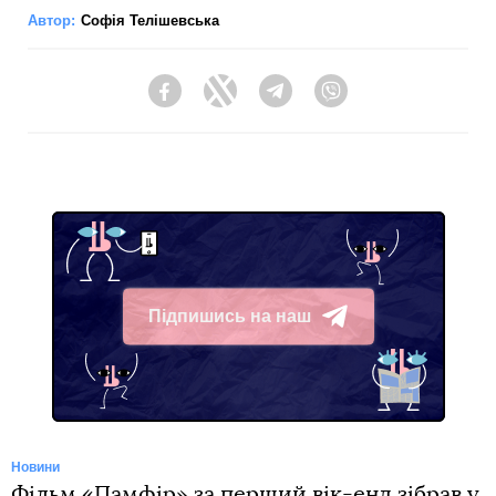
Автор:
Софія Телішевська
Facebook
Twitter
Telegram
Viber
Підпишись на наш
Telegram
Новини
Фільм «Памфір» за перший вік-енд зібрав у