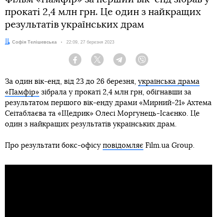
прокаті 2,4 млн грн. Це один з найкращих
результатів українських драм
Автор:
Софія Телішевська
Дата:
22:09, 27 березня 2023
Facebook
Twitter
Telegram
Viber
За один вік-енд, від 23 до 26 березня,
українська драма
«Памфір»
зібрала у прокаті 2,4 млн грн, обігнавши за
результатом першого вік-енду драми «Мирний-21» Ахтема
Сеітаблаєва та «Щедрик» Олесі Моргунець-Ісаєнко. Це
один з найкращих результатів українських драм.
Про результати бокс-офісу
повідомляє
Film.ua Group.