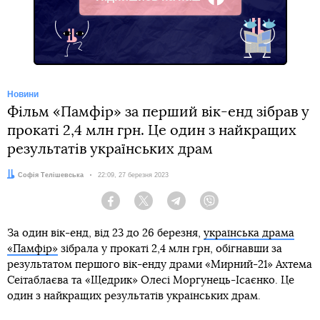
Facebook
Новини
Фільм «Памфір» за перший вік-енд зібрав у
прокаті 2,4 млн грн. Це один з найкращих
результатів українських драм
Автор:
Софія Телішевська
Дата:
22:09, 27 березня 2023
Facebook
Twitter
Telegram
Viber
За один вік-енд, від 23 до 26 березня,
українська драма
«Памфір»
зібрала у прокаті 2,4 млн грн, обігнавши за
результатом першого вік-енду драми «Мирний-21» Ахтема
Сеітаблаєва та «Щедрик» Олесі Моргунець-Ісаєнко. Це
один з найкращих результатів українських драм.