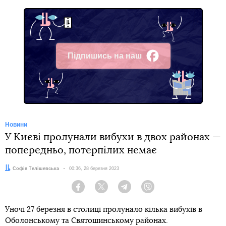
Підпишись на наш
Facebook
Новини
У Києві пролунали вибухи в двох районах —
попередньо, потерпілих немає
Автор:
Софія Телішевська
Дата:
00:36, 28 березня 2023
Facebook
Twitter
Telegram
Viber
Уночі 27 березня в столиці пролунало кілька вибухів в
Оболонському та Святошинському районах.