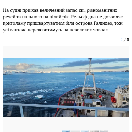
На судні приїхав величезний запас їжі, різноманітних
речей та пального на цілий рік. Рельєф дна не дозволяє
криголаму пришвартуватися біля острова Галіндез, тож
усі вантажі перевозитимуть на невеликих човнах.
1
5