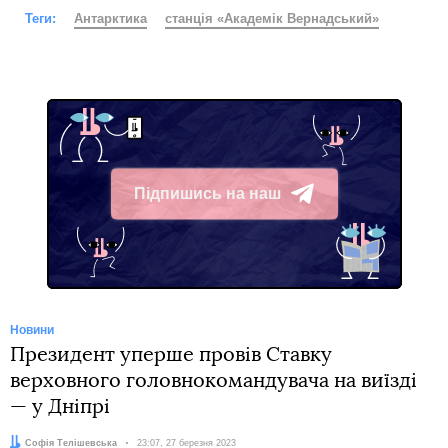
Теги:
Антарктика
станція «Академік Вернадський»
Підпишись на наш
Telegram
Новини
Президент уперше провів Ставку
верховного головнокомандувача на виїзді
— у Дніпрі
Автор:
Софія Телішевська
Дата:
23:07, 27 березня 2023