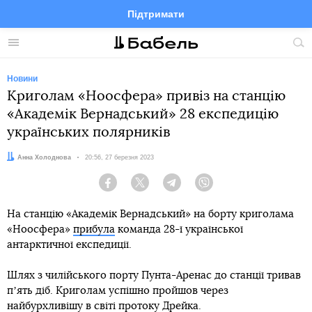
Підтримати
Facebook
Telegram
Twitter
Instagram
Меню
По
по
сай
Новини
Криголам «Ноосфера» привіз на станцію
«Академік Вернадський» 28 експедицію
українських полярників
Автор:
Анна Холоднова
Дата:
20:56, 27 березня 2023
Facebook
Twitter
Telegram
Viber
На станцію «Академік Вернадський» на борту криголама
«Ноосфера»
прибула
команда 28-ї української
антарктичної експедиції.
Шлях з чилійського порту Пунта-Аренас до станції тривав
пʼять діб. Криголам успішно пройшов через
найбурхливішу в світі протоку Дрейка.