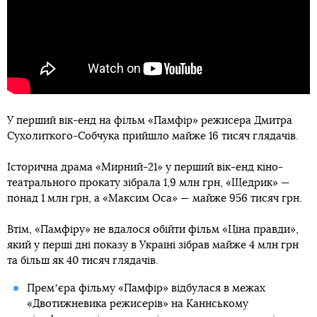
У перший вік-енд на фільм «Памфір» режисера Дмитра
Сухолиткого-Собчука прийшло майже 16 тисяч глядачів.
Історична драма «Мирний-21» у перший вік-енд кіно-
театрального прокату зібрала 1,9 млн грн, «Щедрик» —
понад 1 млн грн, а «Максим Оса» — майже 956 тисяч грн.
Втім, «Памфіру» не вдалося обійти фільм «Ціна правди»,
який у перші дні показу в Україні зібрав майже 4 млн грн
та більш як 40 тисяч глядачів.
Премʼєра фільму «Памфір» відбулася в межах
«Двотижневика режисерів» на Каннському