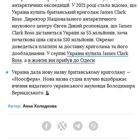
антарктичних експедицій. У 2021 році стало відомо, що
Україна купить британський криголам James Clark
Ross. Директор Національного антарктичного
наукового центру Євген Дикий розповідав, що James
Clark Ross дістанеться Україні за $5 мільйонів, хоча
початкова ціна сягала $10 мільйонів. Окремо
доведеться платити за доставку криголама та його
дообладнання. У серпні
Україна купила James Clark
Ross
, а
в жовтні він прибув до Одеси
.
Україна дала нову назву британському криголаму —
«Ноосфера». Нова назва судна влучно відображає
вчення видатного українського науковця Володимира
Вернадського.
Автор:
Анна Холоднова
Facebook
Twitter
Telegram
Viber