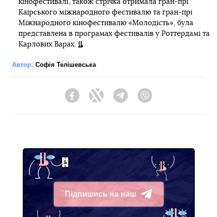
кінофестивалі, також стрічка отримала гран-прі
Каїрського міжнародного фестивалю та гран-прі
Міжнародного кінофестивалю «Молодість», була
представлена в програмах фестивалів у Роттердамі та
Карлових Варах.
Автор:
Софія Телішевська
Facebook
Twitter
Telegram
Viber
Підпишись на наш
Telegram