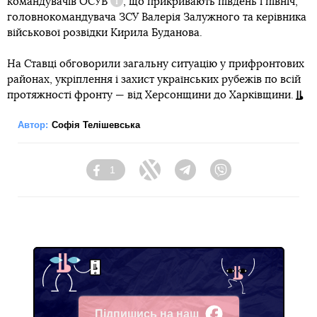
командувачів
ОСУВ
, що прикривають південь і північ,
Довідка
головнокомандувача ЗСУ Валерія Залужного та керівника
військової розвідки Кирила Буданова.
На Ставці обговорили загальну ситуацію у прифронтових
районах, укріплення і захист українських рубежів по всій
протяжності фронту — від Херсонщини до Харківщини.
Автор:
Софія Телішевська
1
Facebook
Twitter
Telegram
Viber
Підпишись на наш