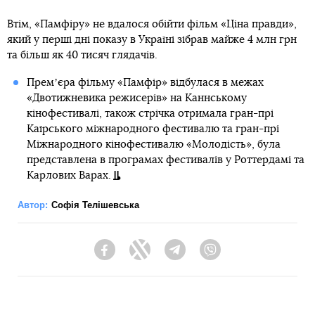
Втім, «Памфіру» не вдалося обійти фільм «Ціна правди»,
який у перші дні показу в Україні зібрав майже 4 млн грн
та більш як 40 тисяч глядачів.
Премʼєра фільму «Памфір» відбулася в межах
«Двотижневика режисерів» на Каннському
кінофестивалі, також стрічка отримала гран-прі
Каїрського міжнародного фестивалю та гран-прі
Міжнародного кінофестивалю «Молодість», була
представлена в програмах фестивалів у Роттердамі та
Карлових Варах.
Автор:
Софія Телішевська
Facebook
Twitter
Telegram
Viber