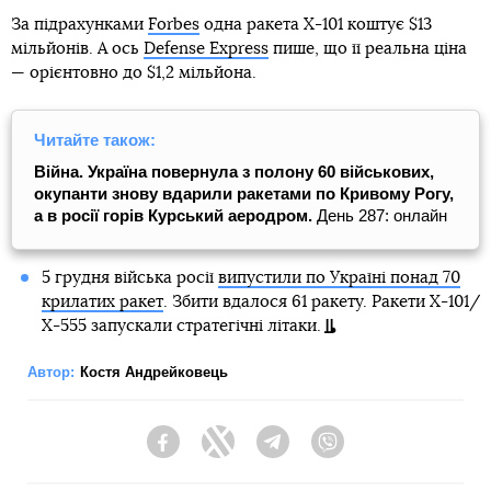
За підрахунками
Forbes
одна ракета Х-101 коштує $13
мільйонів. А ось
Defense Express
пише, що її реальна ціна
— орієнтовно до $1,2 мільйона.
Читайте також:
Війна. Україна повернула з полону 60 військових,
окупанти знову вдарили ракетами по Кривому Рогу,
а в росії горів Курський аеродром.
День 287: онлайн
5 грудня війська росії
випустили по Україні понад 70
крилатих ракет
. Збити вдалося 61 ракету. Ракети Х-101/
Х-555 запускали стратегічні літаки.
Автор:
Костя Андрейковець
Facebook
Twitter
Telegram
Viber