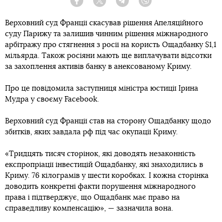
Facebook
Twitter
Telegram
Viber
Верховний суд Франції скасував рішення Апеляційного
суду Парижу та залишив чинним рішення міжнародного
арбітражу про стягнення з росії на користь Ощадбанку $1,1
мільярда. Також росіяни мають ще виплачувати відсотки
за захоплення активів банку в анексованому Криму.
Про це повідомила заступниця міністра юстиції Ірина
Мудра у своєму Facebook.
Верховний суд Франції став на сторону Ощадбанку щодо
збитків, яких завдала рф під час окупації Криму.
«Тридцять тисяч сторінок, які доводять незаконність
експропріації інвестицій Ощадбанку, які знаходились в
Криму. 76 кілограмів у шести коробках. І кожна сторінка
доводить конкретні факти порушення міжнародного
права і підтверджує, що Ощадбанк має право на
справедливу компенсацію», — зазначила вона.