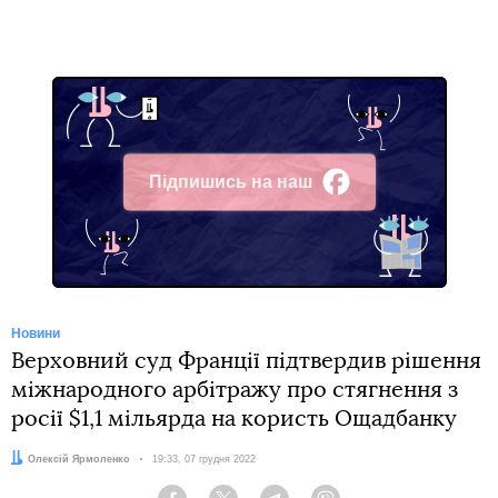
Підпишись на наш
Facebook
Новини
Верховний суд Франції підтвердив рішення
міжнародного арбітражу про стягнення з
росії $1,1 мільярда на користь Ощадбанку
Автор:
Олексій Ярмоленко
Дата:
19:33, 07 грудня 2022