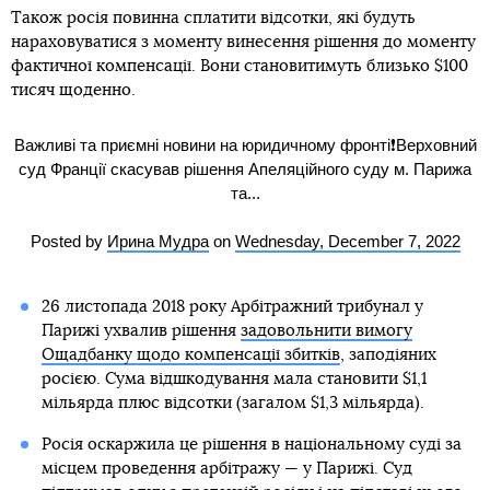
Також росія повинна сплатити відсотки, які будуть
нараховуватися з моменту винесення рішення до моменту
фактичної компенсації. Вони становитимуть близько $100
тисяч щоденно.
Важливі та приємні новини на юридичному фронті❗️Верховний
суд Франції скасував рішення Апеляційного суду м. Парижа
та...
Posted by
Ирина Мудра
on
Wednesday, December 7, 2022
26 листопада 2018 року Арбітражний трибунал у
Парижі ухвалив рішення
задовольнити вимогу
Ощадбанку щодо компенсації збитків
, заподіяних
росією. Сума відшкодування мала становити $1,1
мільярда плюс відсотки (загалом $1,3 мільярда).
Росія оскаржила це рішення в національному суді за
місцем проведення арбітражу — у Парижі. Суд