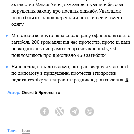
активістки Махси Аміні, яку заарештували нібито за
порушення закону про носіння хіджабу. Унаслідок
цього багато іранок перестали носити цей елемент
одягу.
Міністерство внутрішніх справ Ірану офіційно визнало
загибель 200 громадян під час протестів, проте ці дані
розходяться з цифрами від правозахисників, які
повідомляють про приблизно 460 загиблих.
Напередодні стало відомо, що Іран звернувся до росії
по допомогу в
придушенні протестів
і попросив
надати техніку та направити радників для навчання.
Автор:
Олексій Ярмоленко
Facebook
Twitter
Telegram
Viber
Теги:
Іран