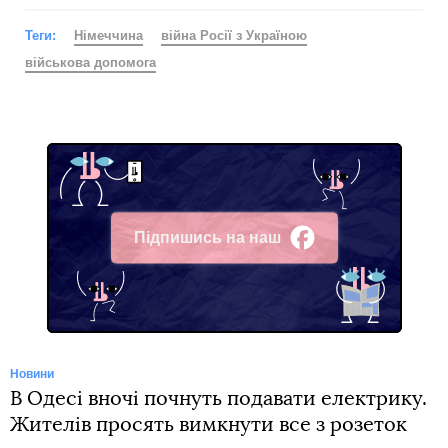
Теги:
Німеччина
війна Росії з Україною
військова допомога
Підпишись на наш
Facebook
Новини
В Одесі вночі почнуть подавати електрику.
Жителів просять вимкнути все з розеток