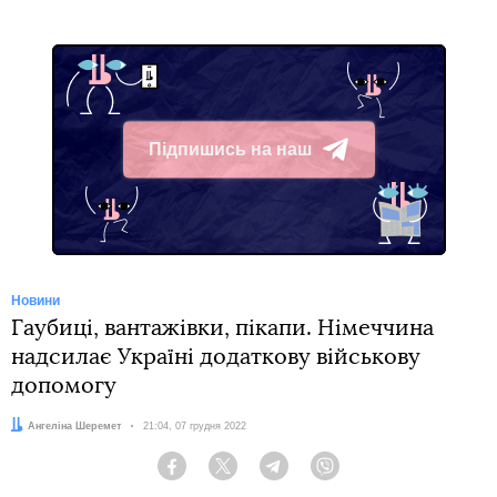
Підпишись на наш
Telegram
Новини
Гаубиці, вантажівки, пікапи. Німеччина
надсилає Україні додаткову військову
допомогу
Автор:
Ангеліна Шеремет
Дата:
21:04, 07 грудня 2022
Facebook
Twitter
Telegram
Viber