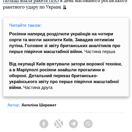
Польщі впала ракета ППО
в день масованого російського
ракетного удару по Україні.
Читайте також:
Росіяни наперед розділили українців на чотири
сорти та могли захопити Київ. Завадив оптимізм
путіна. Головне зі звіту британських аналітиків про
перше півріччя масштабної війни.
Частина перша
Від окупації Київ врятували затори ворожої техніки,
а в Маріуполі росіяни знайшли прогалини в
обороні. Детальний переказ британсько-
українського звіту про перше півріччя масштабної
війни.
Частина друга
Автор:
Ангеліна Шеремет
Facebook
Twitter
Telegram
Viber