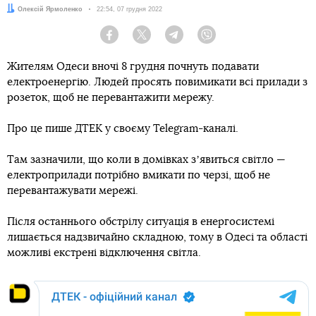
Автор:
Олексій Ярмоленко
Дата:
22:54, 07 грудня 2022
Facebook
Twitter
Telegram
Viber
Жителям Одеси вночі 8 грудня почнуть подавати
електроенергію. Людей просять повимикати всі прилади з
розеток, щоб не перевантажити мережу.
Про це пише ДТЕК у своєму Telegram-каналі.
Там зазначили, що коли в домівках зʼявиться світло —
електроприлади потрібно вмикати по черзі, щоб не
перевантажувати мережі.
Після останнього обстрілу ситуація в енергосистемі
лишається надзвичайно складною, тому в Одесі та області
можливі екстрені відключення світла.