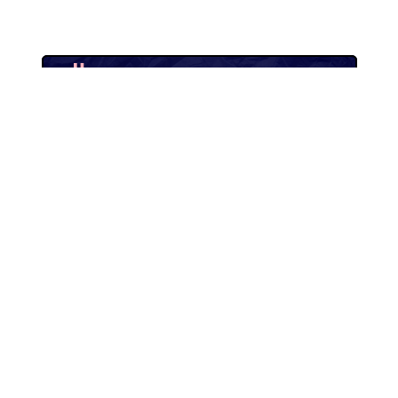
Підпишись на наш
Facebook
як і чому
Мене завжди цікавить —
Новини
Редакція
Тексти
Інвестори