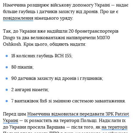
Німеччина розширює військову допомогу Україні — надає
більше гаубиць і датчиків захисту від дронів. Про це є
повідомлення
німецького уряду.
Так, до України вже надійшли 20 бронетранспортерів
Dingo та два великовантажні напівпричепи M1070
Oshkosh. Крім цього, обіцяють надати:
18 колісних гаубиць RCH 155;
80 пікапів;
90 датчиків захисту від дронів і глушників;
2 ангарні намети;
7 вантажівок 8x6 зі змінною системою завантаження.
Перед цим
Німеччина відмовилася передавати ЗРК Patriot
Україні
— їх розмістять на території Польщі. Надіслати їх
до України просила Варшава — після того, як
на території