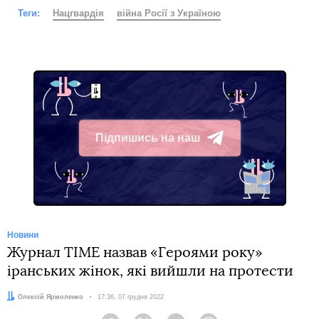
Теги:
Нацгвардія
війна Росії з Україною
Підпишись на наш
Telegram
Новини
Журнал TIME назвав «Героями року»
іранських жінок, які вийшли на протести
Автор:
Олексій Ярмоленко
Дата:
17:36, 07 грудня 2022