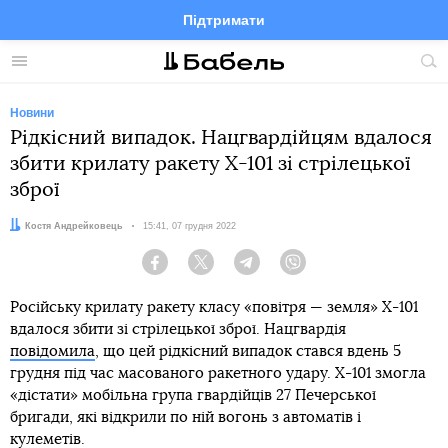
Підтримати
Facebook
Telegram
Twitter
Instagram
Меню
По
по
сай
Новини
Рідкісний випадок. Нацгвардійцям вдалося
збити крилату ракету Х-101 зі стрілецької
зброї
Автор:
Костя Андрейковець
Дата:
15:41, 07 грудня 2022
Facebook
Twitter
Telegram
Viber
Російську крилату ракету класу «повітря — земля» Х-101
вдалося збити зі стрілецької зброї. Нацгвардія
повідомила
, що цей рідкісний випадок стався вдень 5
грудня під час масованого ракетного удару. Х-101 змогла
«дістати» мобільна група гвардійців 27 Печерської
бригади, які відкрили по ній вогонь з автоматів і
кулеметів.