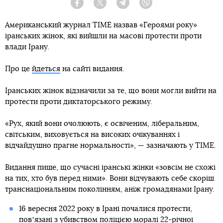
Facebook
Twitter
Telegram
Viber
Американський журнал TIME назвав «Героями року»
іранських жінок, які вийшли на масові протести проти
влади Ірану.
Про це
йдеться
на сайті видання.
Іранських жінок відзначили за те, що вони могли вийти на
протести проти диктаторського режиму.
«Рух, який вони очолюють, є освіченим, ліберальним,
світським, виховується на високих очікуваннях і
відчайдушно прагне нормальності», — зазначають у TIME.
Видання пише, що сучасні іранські жінки «зовсім не схожі
на тих, хто був перед ними». Вони відчувають себе скоріш
транснаціональним поколінням, аніж громадянами Ірану.
16 вересня 2022 року в Ірані почалися протести,
повʼязані з убивством поліцією моралі 22-річної