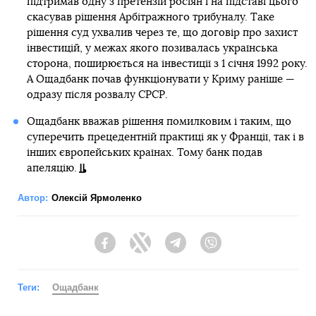
підтримав одну з претензій росіян і на підставі цього
скасував рішення Арбітражного трибуналу. Таке
рішення суд ухвалив через те, що договір про захист
інвестицій, у межах якого позивалась українська
сторона, поширюється на інвестиції з 1 січня 1992 року.
А Ощадбанк почав функціонувати у Криму раніше —
одразу після розвалу СРСР.
Ощадбанк вважав рішення помилковим і таким, що
суперечить прецедентній практиці як у Франції, так і в
інших європейських країнах. Тому банк подав
апеляцію.
Автор:
Олексій Ярмоленко
Facebook
Twitter
Telegram
Viber
Теги:
Ощадбанк