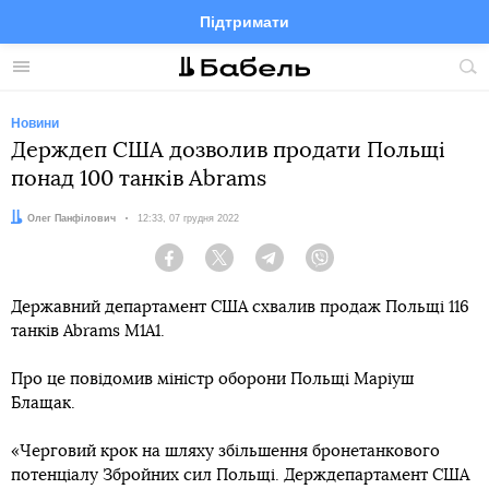
Підтримати
Facebook
Telegram
Twitter
Instagram
Меню
По
по
сай
Новини
Держдеп США дозволив продати Польщі
понад 100 танків Abrams
Автор:
Олег Панфілович
Дата:
12:33, 07 грудня 2022
Facebook
Twitter
Telegram
Viber
Державний департамент США схвалив продаж Польщі 116
танків Abrams M1A1.
Про це повідомив міністр оборони Польщі Маріуш
Блащак.
«Черговий крок на шляху збільшення бронетанкового
потенціалу Збройних сил Польщі. Держдепартамент США