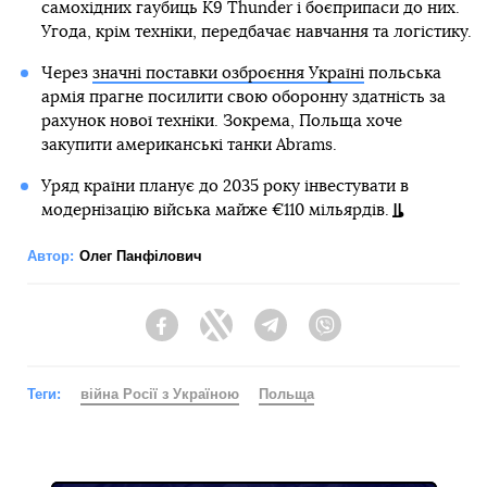
самохідних гаубиць K9 Thunder і боєприпаси до них.
Угода, крім техніки, передбачає навчання та логістику.
Через
значні поставки озброєння Україні
польська
армія прагне посилити свою оборонну здатність за
рахунок нової техніки. Зокрема, Польща хоче
закупити американські танки Abrams.
Уряд країни планує до 2035 року інвестувати в
модернізацію війська майже €110 мільярдів.
Автор:
Олег Панфілович
Facebook
Twitter
Telegram
Viber
Теги:
війна Росії з Україною
Польща