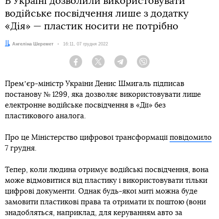
В Україні дозволили використовувати
водійське посвідчення лише з додатку
«Дія» — пластик носити не потрібно
Автор:
Ангеліна Шеремет
Дата:
16:11, 07 грудня 2022
Facebook
Twitter
Telegram
Viber
Премʼєр-міністр України Денис Шмигаль підписав
постанову № 1299, яка дозволяє використовувати лише
електронне водійське посвідчення в «Дії» без
пластикового аналога.
Про це Міністерство цифрової трансформації
повідомило
7 грудня.
Тепер, коли людина отримує водійські посвідчення, вона
може відмовитися від пластику і використовувати тільки
цифрові документи. Однак будь-якої миті можна буде
замовити пластикові права та отримати їх поштою (вони
знадобляться, наприклад, для керуванням авто за