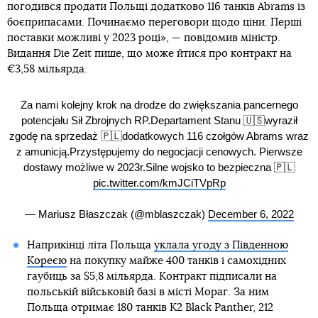
погодився продати Польщі додатково 116 танків Abrams із
боєприпасами. Починаємо переговори щодо ціни. Перші
поставки можливі у 2023 році», — повідомив міністр.
Видання Die Zeit пише, що може йтися про контракт на
€3,58 мільярда.
Za nami kolejny krok na drodze do zwiększania pancernego
potencjału Sił Zbrojnych RP.Departament Stanu 🇺🇸wyraził
zgodę na sprzedaż 🇵🇱dodatkowych 116 czołgów Abrams wraz
z amunicją.Przystępujemy do negocjacji cenowych. Pierwsze
dostawy możliwe w 2023r.Silne wojsko to bezpieczna 🇵🇱
pic.twitter.com/kmJCiTVpRp
— Mariusz Błaszczak (@mblaszczak)
December 6, 2022
Наприкінці літа Польща
уклала угоду з Південною
Кореєю
на покупку майже 400 танків і самохідних
гаубиць за $5,8 мільярда. Контракт підписали на
польській військовій базі в місті Мораг. За ним
Польща отримає 180 танків K2 Black Panther, 212