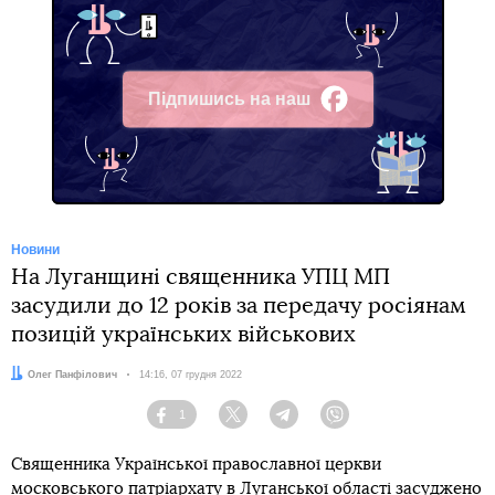
Підпишись на наш
Facebook
Новини
На Луганщині священника УПЦ МП
засудили до 12 років за передачу росіянам
позицій українських військових
Автор:
Олег Панфілович
Дата:
14:16, 07 грудня 2022
1
Facebook
Twitter
Telegram
Viber
Священника Української православної церкви
московського патріархату в Луганської області засуджено