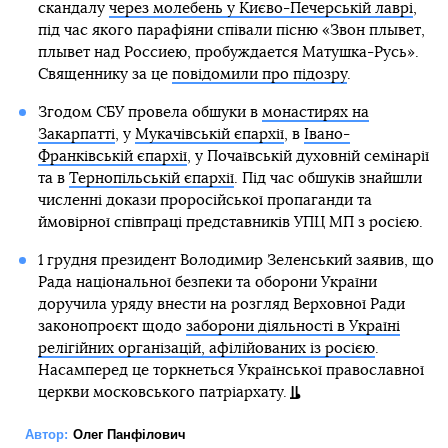
скандалу
через молебень у Києво-Печерській лаврі
,
під час якого парафіяни співали пісню «Звон плывет,
плывет над Россиею, пробуждается Матушка-Русь».
Священнику за це
повідомили про підозру
.
Згодом СБУ провела обшуки в
монастирях на
Закарпатті
, у
Мукачівській єпархії
, в
Івано-
Франківській єпархії
, у Почаївській духовній семінарії
та в
Тернопільській єпархії
. Під час обшуків знайшли
численні докази проросійської пропаганди та
ймовірної співпраці представників УПЦ МП з росією.
1 грудня президент Володимир Зеленський заявив, що
Рада національної безпеки та оборони України
доручила уряду внести на розгляд Верховної Ради
законопроєкт щодо
заборони діяльності в Україні
релігійних організацій, афілійованих із росією
.
Насамперед це торкнеться Української православної
церкви московського патріархату.
Автор:
Олег Панфілович