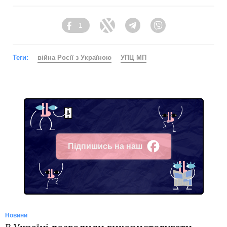
1
Facebook
Twitter
Telegram
Viber
Теги:
війна Росії з Україною
УПЦ МП
Підпишись на наш
Facebook
Новини