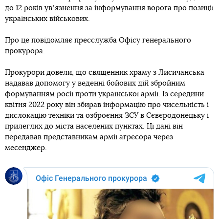
до 12 років увʼязнення за інформування ворога про позиції
українських військових.
Про це повідомляє пресслужба Офісу генерального
прокурора.
Прокурори довели, що священник храму з Лисичанська
надавав допомогу у веденні бойових дій збройним
формуванням росії проти української армії. Із середини
квітня 2022 року він збирав інформацію про чисельність і
дислокацію техніки та озброєння ЗСУ в Сєвєродонецьку і
прилеглих до міста населених пунктах. Ці дані він
передавав представникам армії агресора через
месенджер.