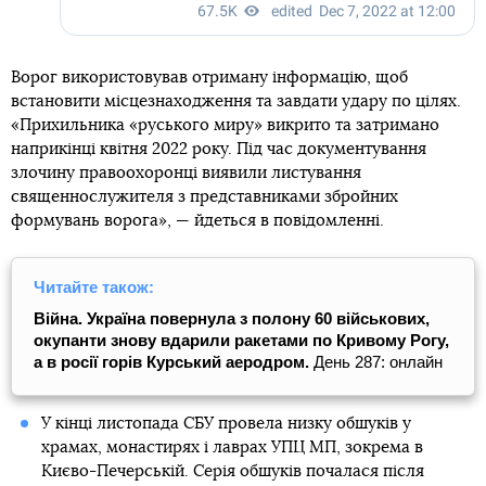
Ворог використовував отриману інформацію, щоб
встановити місцезнаходження та завдати удару по цілях.
«Прихильника «руського миру» викрито та затримано
наприкінці квітня 2022 року. Під час документування
злочину правоохоронці виявили листування
священнослужителя з представниками збройних
формувань ворога», — йдеться в повідомленні.
Читайте також:
Війна. Україна повернула з полону 60 військових,
окупанти знову вдарили ракетами по Кривому Рогу,
а в росії горів Курський аеродром.
День 287: онлайн
У кінці листопада СБУ провела низку обшуків у
храмах, монастирях і лаврах УПЦ МП, зокрема в
Києво-Печерській. Серія обшуків почалася після