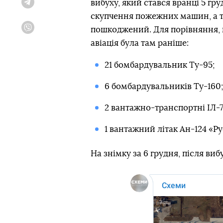
вибуху, який стався вранці 5 гру
Telegram
скупчення пожежних машин, а та
пошкоджений. Для порівняння, н
Viber
авіація була там раніше:
21 бомбардувальник Ту-95;
6 бомбардувальників Ту-160;
2 вантажно-транспортні ІЛ-7
1 вантажний літак Ан-124 «Р
На знімку за 6 грудня, після виб