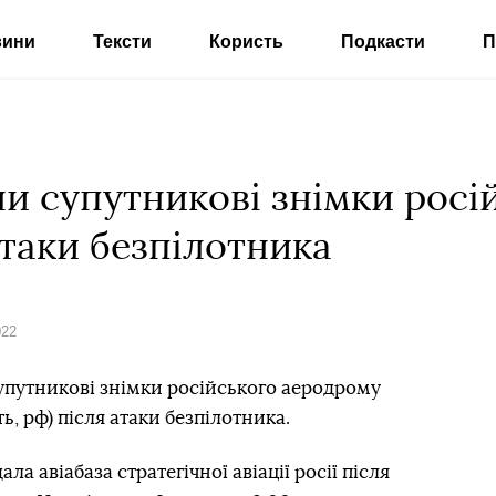
вини
Тексти
Користь
Подкасти
П
и супутникові знімки росій
атаки безпілотника
022
упутникові знімки російського аеродрому
ь, рф) після атаки безпілотника.
а авіабаза стратегічної авіації росії після