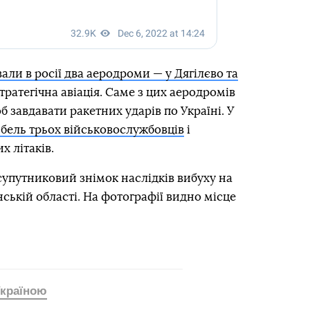
али в росії два аеродроми — у Дягілєво та
стратегічна авіація. Саме з цих аеродромів
об завдавати ракетних ударів по Україні. У
бель трьох військовослужбовців
і
 літаків.
супутниковий знімок наслідків вибуху на
ській області. На фотографії видно місце
 Україною