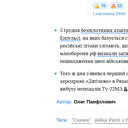
5 грудня
безпілотники атакув
Енгельсі
, на яких базується 
російські літаки злітають, щ
міноборони рф
визнали заги
пошкодження двох військових
Того ж дня з’явився перший 
аеродромі «Дягілєво» в Рязан
вибуху неподалік Ту-22М3.
Автор:
Олег Панфілович
Теги:
"Схеми"
війна Росії з