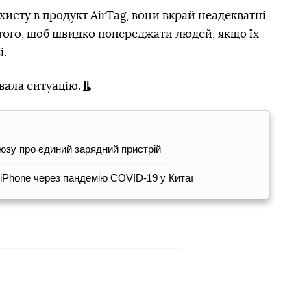
хисту в продукт AirTag, вони вкрай неадекватні
 того, щоб швидко попереджати людей, якщо їх
і.
вала ситуацію.
юзу про єдиний зарядний пристрій
iPhone через пандемію COVID-19 у Китаї