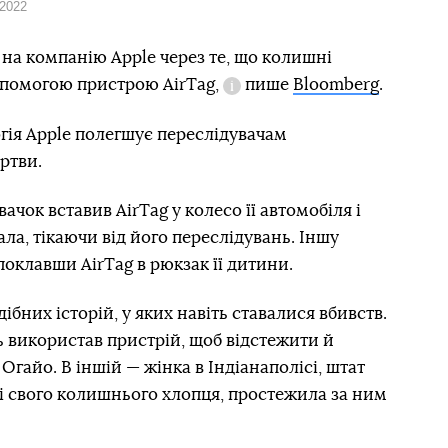
 2022
 на компанію Apple через те, що колишні
допомогою пристрою
AirTag,
пише
Bloomberg
.
Довідка
гія Apple полегшує переслідувачам
ртви.
ачок вставив AirTag у колесо її автомобіля і
ала, тікаючи від його переслідувань. Іншу
поклавши AirTag в рюкзак її дитини.
ібних історій, у яких навіть ставалися вбивств.
ь використав пристрій, щоб відстежити й
Огайо. В іншій — жінка в Індіанаполісі, штат
ні свого колишнього хлопця, простежила за ним