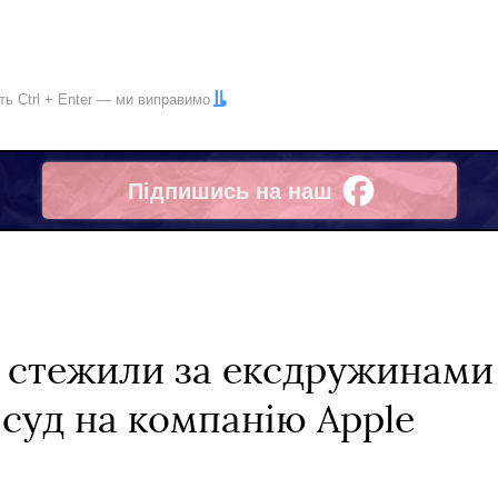
іть
Ctrl
+
Enter
— ми виправимо
Підпишись на наш
Facebook
 стежили за ексдружинами 
 суд на компанію Apple