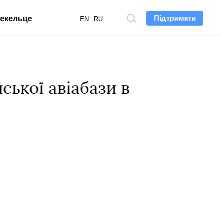
Підтримати
екельце
Пошук
EN
RU
по
сайту
ської авіабази в