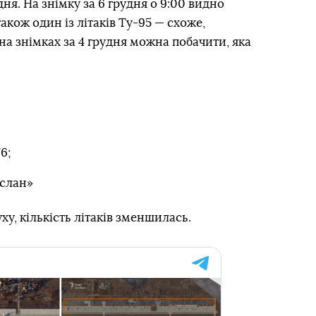
дня. На знімку за 6 грудня о 9:00 видно
кож один із літаків Ту-95 — схоже,
а знімках за 4 грудня можна побачити, яка
6;
услан»
уху, кількість літаків зменшилась.