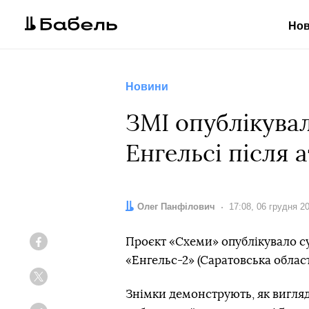
Но
Новини
ЗМІ опублікувал
Енгельсі після 
Автор:
Олег Панфілович
Дата:
17:08, 06 грудня 2
Проєкт «Схеми» опублікувало с
Facebook
«Енгельс-2» (Саратовська област
Twitter
Знімки демонструють, як виглядал