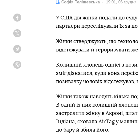
Автор:
Софія Телішевська
Дата:
19:01, 06 грудня
У США дві жінки подали до суду
Facebook
партнери переслідували їх за 
Twitter
Жінки стверджують, що техноло
відстежувати й тероризувати же
Telegram
Колишній хлопець однієї з позив
Viber
зміг дізнатися, куди вона переїх
позивачку чоловік відстежував, 
Жінки також наводять кілька под
В одній із них колишній хлопец
застрелити жінку в Акроні, штат 
Індіана, сховала AirTag у маши
до бару й збила його.