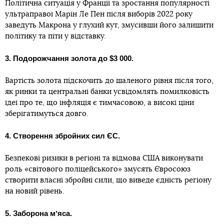
Політична ситуація у Франції та зростання популярності
ультраправої Марін Ле Пен після виборів 2022 року
заведуть Макрона у глухий кут, змусивши його залишити
політику та піти у відставку.
3. Подорожчання золота до $3 000.
Вартість золота підскочить до шаленого рівня після того,
як ринки та центральні банки усвідомлять помилковість
ідеї про те, що інфляція є тимчасовою, а високі ціни
зберігатимуться довго.
4. Створення збройних сил ЄС.
Безпекові ризики в регіоні та відмова США виконувати
роль «світового поліцейського» змусять Євросоюз
створити власні збройні сили, що виведе єдність регіону
на новий рівень.
5. Заборона мʼяса.