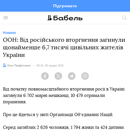
Підтримати
Facebook
Telegram
Twitter
Instagram
Меню
По
по
сай
Новини
ООН: Від російського вторгнення загинули
щонайменше 6,7 тисячі цивільних жителів
України
Автор:
Олег Панфілович
Дата:
09:18, 06 грудня 2022
Facebook
Twitter
Telegram
Viber
Від початку повномасштабного вторгнення росії в Україні
загинули 6 702 мирні мешканці, 10 479 отримали
поранення.
Про це йдеться у звіті Організації Обʼєднаних Націй.
Серед загиблих 2 626 чоловіків, 1 794 жінки та 424 дитини.