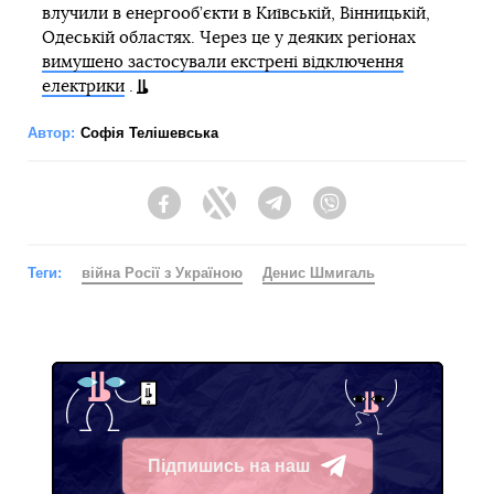
влучили в енергооб’єкти в Київській, Вінницькій,
Одеській областях. Через це у деяких регіонах
вимушено застосували екстрені відключення
електрики
.
Автор:
Софія Телішевська
Facebook
Twitter
Telegram
Viber
Теги:
війна Росії з Україною
Денис Шмигаль
Підпишись на наш
Telegram