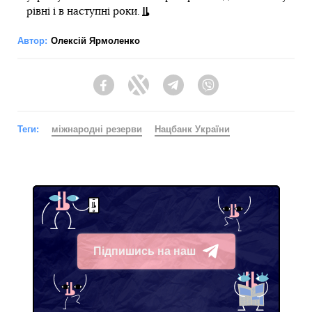
рівні і в наступні роки.
Автор:
Олексій Ярмоленко
Facebook
Twitter
Telegram
Viber
Теги:
міжнародні резерви
Нацбанк України
Підпишись на наш
Telegram