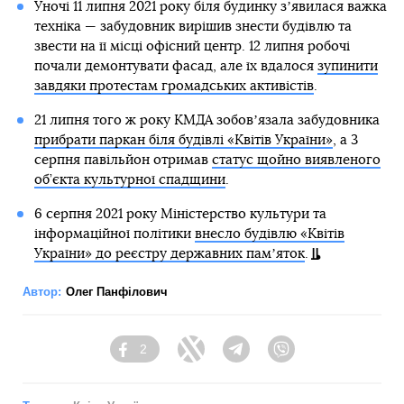
Уночі 11 липня 2021 року біля будинку зʼявилася важка
техніка — забудовник вирішив знести будівлю та
звести на її місці офісний центр. 12 липня робочі
почали демонтувати фасад, але їх вдалося
зупинити
завдяки протестам громадських активістів
.
21 липня того ж року КМДА зобовʼязала забудовника
прибрати паркан біля будівлі «Квітів України»
, а 3
серпня павільйон отримав
статус щойно виявленого
об’єкта культурної спадщини
.
6 серпня 2021 року Міністерство культури та
інформаційної політики
внесло будівлю «Квітів
України» до реєстру державних памʼяток
.
Автор:
Олег Панфілович
2
Facebook
Twitter
Telegram
Viber