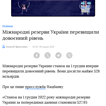
Новини
Міжнародні резерви України перевищили
довоєнний рівень
Автор:
Олексій Ярмоленко
Дата:
19:29, 06 грудня 2022
Facebook
Twitter
Telegram
Viber
Міжнародні резерви України станом на 1 грудня вперше
перевищили довоєнний рівень. Вони досягли майже $28
мільярдів.
Про це пише
пресслужба
Нацбанку.
«Станом на 1 грудня 2022 року міжнародні резерви
України за попередніми даними становили $27,95