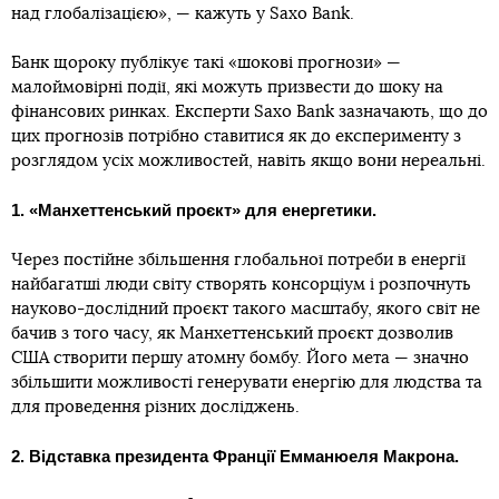
над глобалізацією», — кажуть у Saxo Bank.
Банк щороку публікує такі «шокові прогнози» —
малоймовірні події, які можуть призвести до шоку на
фінансових ринках. Експерти Saxo Bank зазначають, що до
цих прогнозів потрібно ставитися як до експерименту з
розглядом усіх можливостей, навіть якщо вони нереальні.
1. «Манхеттенський проєкт» для енергетики.
Через постійне збільшення глобальної потреби в енергії
найбагатші люди світу створять консорціум і розпочнуть
науково-дослідний проєкт такого масштабу, якого світ не
бачив з того часу, як Манхеттенський проєкт дозволив
США створити першу атомну бомбу. Його мета — значно
збільшити можливості генерувати енергію для людства та
для проведення різних досліджень.
2. Відставка президента Франції Емманюеля Макрона.