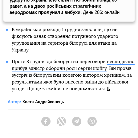
ракет, а на двох російських стратегічних
аеродромах пролунали вибухи.
День 286: онлайн
В українській розвідці 1 грудня заявляли, що не
фіксують ознак створення потужного ударного
угруповання на території білорусі для атаки на
Україну.
Проте 3 грудня до білорусі на переговори
несподівано
прибув міністр оборони росії сергій шойгу
. Він провів
зустріч із білоруським колегою віктором хрєніним, за
результатами якої було внесено зміни до військової
угоди. Що це за зміни, не повідомляється.
Автор:
Костя Андрейковець
Facebook
Twitter
Telegram
Viber