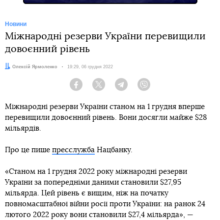
Новини
Міжнародні резерви України перевищили
довоєнний рівень
Автор:
Олексій Ярмоленко
Дата:
19:29, 06 грудня 2022
Facebook
Twitter
Telegram
Viber
Міжнародні резерви України станом на 1 грудня вперше
перевищили довоєнний рівень. Вони досягли майже $28
мільярдів.
Про це пише
пресслужба
Нацбанку.
«Станом на 1 грудня 2022 року міжнародні резерви
України за попередніми даними становили $27,95
мільярда. Цей рівень є вищим, ніж на початку
повномасштабної війни росії проти України: на ранок 24
лютого 2022 року вони становили $27,4 мільярда», —