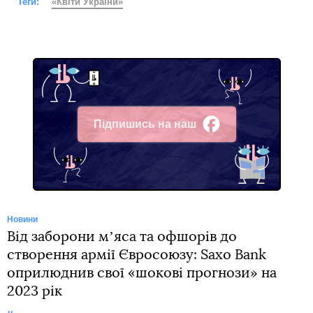
Теги:
«Квіти України»
Підпишись на наш
Facebook
Новини
Від заборони мʼяса та офшорів до
створення армії Євросоюзу: Saxo Bank
оприлюднив свої «шокові прогнози» на
2023 рік