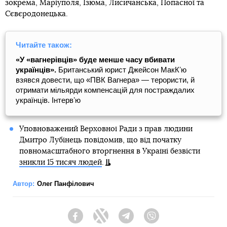
зокрема, Маріуполя, Ізюма, Лисичанська, Попасної та
Сєвєродонецька.
Читайте також:
«У «вагнерівців» буде менше часу вбивати
українців».
Британський юрист Джейсон МакКʼю
взявся довести, що «ПВК Вагнера» — терористи, й
отримати мільярди компенсацій для постраждалих
українців. Інтервʼю
Уповноважений Верховної Ради з прав людини
Дмитро Лубінець повідомив, що від початку
повномасштабного вторгнення в Україні безвісти
зникли 15 тисяч людей
.
Автор:
Олег Панфілович
Facebook
Twitter
Telegram
Viber