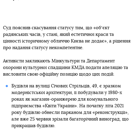
Суд пояснив скасування статусу тим, що «обʼєкт
радянських часів, у стані, який естетичної краси та
цінності історичному обличчю Києва не додає», а рішення
про надання статусу некомпетентне.
Активісти закликають Мінкультури та Департамент
охорони культурної спадщини КМДА подати апеляцію та
висловити свою офіційну позицію щодо цих подій.
Будівля на вулиці Січових Стрільців, 49, є зразком
модерністської архітектури, її побудували у 1980-х
роках як магазин-оранжерею для комунального
підприємства «Квіти України». На початку літа 2021
року будівлю обнесли парканом для «реконструкції»,
але вже 25 червня зрізали багаторічний виноград, що
прикрашав будівлю.