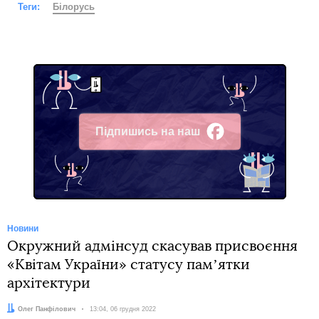
Теги:
Білорусь
Підпишись на наш
Facebook
Новини
Окружний адмінсуд скасував присвоєння
«Квітам України» статусу памʼятки
архітектури
Автор:
Олег Панфілович
Дата:
13:04, 06 грудня 2022