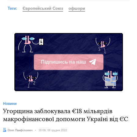
Теги:
Європейський Союз
офшори
Підпишись на наш
Telegram
Новини
Угорщина заблокувала €18 мільярдів
макрофінансової допомоги Україні від ЄС
Автор:
Олег Панфілович
Дата:
16:09, 06 грудня 2022