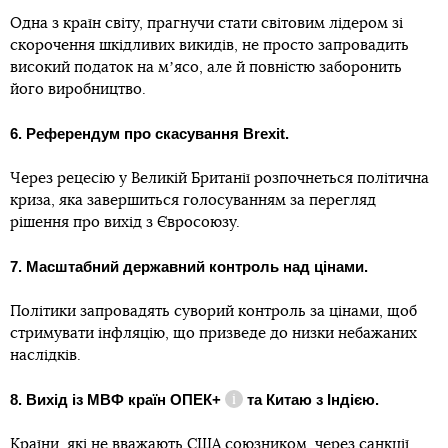
Одна з країн світу, прагнучи стати світовим лідером зі
скорочення шкідливих викидів, не просто запровадить
високий податок на мʼясо, але й повністю заборонить
його виробництво.
6. Референдум про скасування Brexit.
Через рецесію у Великій Британії розпочнеться політична
криза, яка завершиться голосуванням за перегляд
рішення про вихід з Євросоюзу.
7. Масштабний державний контроль над цінами.
Політики запровадять суворий контроль за цінами, щоб
стримувати інфляцію, що призведе до низки небажаних
наслідків.
8. Вихід із МВФ країн
ОПЕК+
та Китаю з Індією.
Довідка
Країни, які не вважають США союзником, через санкції