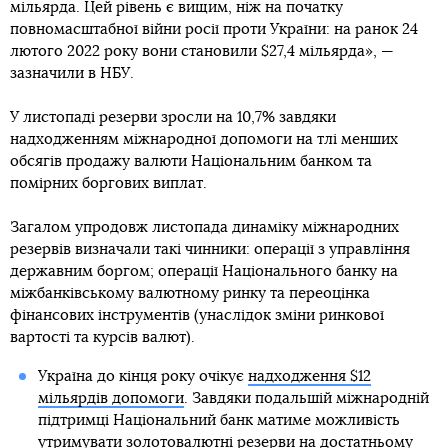
мільярда. Цей рівень є вищим, ніж на початку
повномасштабної війни росії проти України: на ранок 24
лютого 2022 року вони становили $27,4 мільярда», —
зазначили в НБУ.
У листопаді резерви зросли на 10,7% завдяки
надходженням міжнародної допомоги на тлі менших
обсягів продажу валюти Національним банком та
помірних боргових виплат.
Загалом упродовж листопада динаміку міжнародних
резервів визначали такі чинники: операції з управління
державним боргом; операції Національного банку на
міжбанківському валютному ринку та переоцінка
фінансових інструментів (унаслідок зміни ринкової
вартості та курсів валют).
Україна до кінця року очікує
надходження $12
мільярдів допомоги
. Завдяки подальшій міжнародній
підтримці Національний банк матиме можливість
утримувати золотовалютні резерви на достатньому