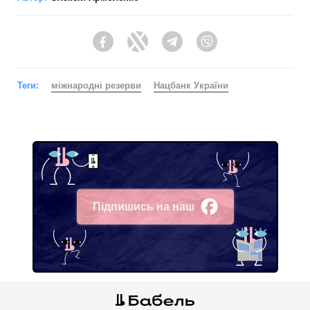
Facebook
Twitter
Telegram
Viber
Теги:
міжнародні резерви
Нацбанк України
Підпишись на наш
Facebook