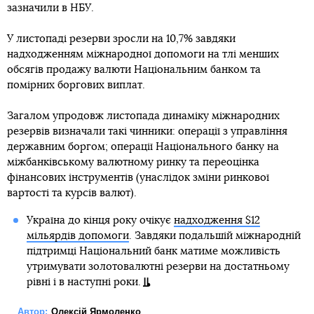
зазначили в НБУ.
У листопаді резерви зросли на 10,7% завдяки
надходженням міжнародної допомоги на тлі менших
обсягів продажу валюти Національним банком та
помірних боргових виплат.
Загалом упродовж листопада динаміку міжнародних
резервів визначали такі чинники: операції з управління
державним боргом; операції Національного банку на
міжбанківському валютному ринку та переоцінка
фінансових інструментів (унаслідок зміни ринкової
вартості та курсів валют).
Україна до кінця року очікує
надходження $12
мільярдів допомоги
. Завдяки подальшій міжнародній
підтримці Національний банк матиме можливість
утримувати золотовалютні резерви на достатньому
рівні і в наступні роки.
Автор:
Олексій Ярмоленко