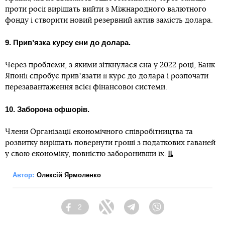
проти росії вирішать вийти з Міжнародного валютного
фонду і створити новий резервний актив замість долара.
9. Привʼязка курсу єни до долара.
Через проблеми, з якими зіткнулася єна у 2022 році, Банк
Японії спробує привʼязати її курс до долара і розпочати
перезавантаження всієї фінансової системи.
10. Заборона офшорів.
Члени Організації економічного співробітництва та
розвитку вирішать повернути гроші з податкових гаваней
у свою економіку, повністю заборонивши їх.
Автор:
Олексій Ярмоленко
2
Facebook
Twitter
Telegram
Viber