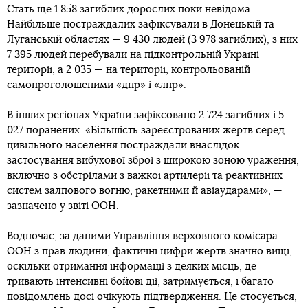
Стать ще 1 858 загиблих дорослих поки невідома.
Найбільше постраждалих зафіксували в Донецькій та
Луганській областях — 9 430 людей (3 978 загиблих), з них
7 395 людей перебували на підконтрольній Україні
території, а 2 035 — на території, контрольованій
самопроголошеними «днр» і «лнр».
В інших регіонах України зафіксовано 2 724 загиблих і 5
027 поранених. «Більшість зареєстрованих жертв серед
цивільного населення постраждали внаслідок
застосування вибухової зброї з широкою зоною ураження,
включно з обстрілами з важкої артилерії та реактивних
систем залпового вогню, ракетними й авіаударами», —
зазначено у звіті ООН.
Водночас, за даними Управління верховного комісара
ООН з прав людини, фактичні цифри жертв значно вищі,
оскільки отримання інформації з деяких місць, де
тривають інтенсивні бойові дії, затримується, і багато
повідомлень досі очікують підтвердження. Це стосується,