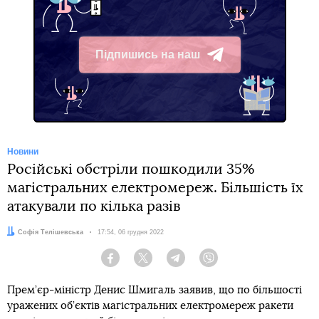
Підпишись на наш
Telegram
Новини
Російські обстріли пошкодили 35%
магістральних електромереж. Більшість їх
атакували по кілька разів
Автор:
Софія Телішевська
Дата:
17:54, 06 грудня 2022
Facebook
Twitter
Telegram
Viber
Прем’єр-міністр Денис Шмигаль заявив, що по більшості
уражених об’єктів магістральних електромереж ракети