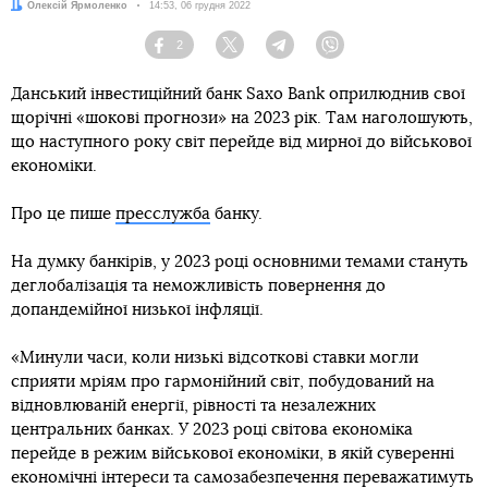
Автор:
Олексій Ярмоленко
Дата:
14:53, 06 грудня 2022
2
Facebook
Twitter
Telegram
Viber
Данський інвестиційний банк Saxo Bank оприлюднив свої
щорічні «шокові прогнози» на 2023 рік. Там наголошують,
що наступного року світ перейде від мирної до військової
економіки.
Про це пише
пресслужба
банку.
На думку банкірів, у 2023 році основними темами стануть
деглобалізація та неможливість повернення до
допандемійної низької інфляції.
«Минули часи, коли низькі відсоткові ставки могли
сприяти мріям про гармонійний світ, побудований на
відновлюваній енергії, рівності та незалежних
центральних банках. У 2023 році світова економіка
перейде в режим військової економіки, в якій суверенні
економічні інтереси та самозабезпечення переважатимуть