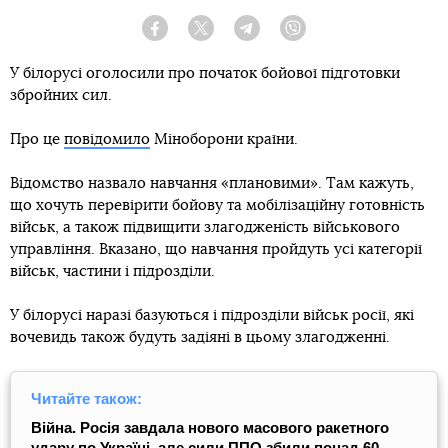
Facebook
Twitter
Telegram
Viber
У білорусі оголосили про початок бойової підготовки
збройних сил.
Про це
повідомило
Міноборони країни.
Відомство назвало навчання «плановими». Там кажуть,
що хочуть перевірити бойову та мобілізаційну готовність
військ, а також підвищити злагодженість військового
управління. Вказано, що навчання пройдуть усі категорії
військ, частини і підрозділи.
У білорусі наразі базуються і підрозділи військ росії, які
вочевидь також будуть задіяні в цьому злагодженні.
Читайте також:
Війна. Росія завдала нового масового ракетного
удару по Україні, але сили ППО збили понад 60