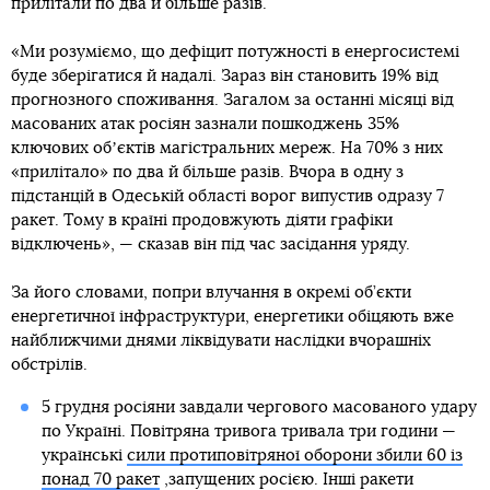
прилітали по два й більше разів.
«Ми розуміємо, що дефіцит потужності в енергосистемі
буде зберігатися й надалі. Зараз він становить 19% від
прогнозного споживання. Загалом за останні місяці від
масованих атак росіян зазнали пошкоджень 35%
ключових обʼєктів магістральних мереж. На 70% з них
«прилітало» по два й більше разів. Вчора в одну з
підстанцій в Одеській області ворог випустив одразу 7
ракет. Тому в країні продовжують діяти графіки
відключень», — сказав він під час засідання уряду.
За його словами, попри влучання в окремі об’єкти
енергетичної інфраструктури, енергетики обіцяють вже
найближчими днями ліквідувати наслідки вчорашніх
обстрілів.
5 грудня росіяни завдали чергового масованого удару
по Україні. Повітряна тривога тривала три години —
українські
сили протиповітряної оборони збили 60 із
понад 70 ракет
,запущених росією. Інші ракети