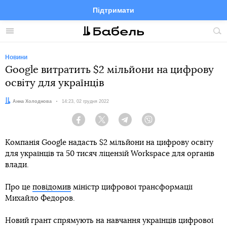
Підтримати
Facebook
Telegram
Twitter
Instagram
Меню
По
по
сай
Новини
Google витратить $2 мільйони на цифрову
освіту для українців
Автор:
Анна Холоднова
Дата:
14:23, 02 грудня 2022
Facebook
Twitter
Telegram
Viber
Компанія Google надасть $2 мільйони на цифрову освіту
для українців та 50 тисяч ліцензій Workspace для органів
влади.
Про це
повідомив
міністр цифрової трансформації
Михайло Федоров.
Новий грант спрямують на навчання українців цифрової