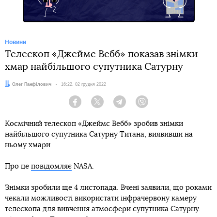
Новини
Телескоп «Джеймс Вебб» показав знімки
хмар найбільшого супутника Сатурну
Автор:
Олег Панфілович
Дата:
16:22, 02 грудня 2022
Facebook
Twitter
Telegram
Viber
Космічний телескоп «Джеймс Вебб» зробив знімки
найбільшого супутника Сатурну Титана, виявивши на
ньому хмари.
Про це
повідомляє
NASA.
Знімки зробили ще 4 листопада. Вчені заявили, що роками
чекали можливості використати інфрачервону камеру
телескопа для вивчення атмосфери супутника Сатурну.