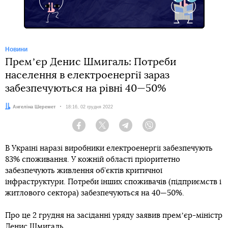
Новини
Премʼєр Денис Шмигаль: Потреби
населення в електроенергії зараз
забезпечуються на рівні 40—50%
Автор:
Ангеліна Шеремет
Дата:
18:16, 02 грудня 2022
Facebook
Twitter
Telegram
Viber
В Україні наразі виробники електроенергії забезпечують
83% споживання. У кожній області пріоритетно
забезпечують живлення об’єктів критичної
інфраструктури. Потреби інших споживачів (підприємств і
житлового сектора) забезпечуються на 40—50%.
Про це 2 грудня на засіданні уряду заявив премʼєр-міністр
Денис Шмигаль.