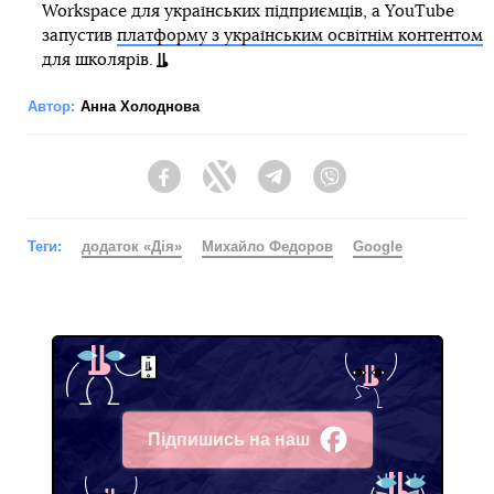
Workspace для українських підприємців, а YouTube
запустив
платформу з українським освітнім контентом
для школярів.
Автор:
Анна Холоднова
Facebook
Twitter
Telegram
Viber
Теги:
додаток «Дія»
Михайло Федоров
Google
Підпишись на наш
Facebook