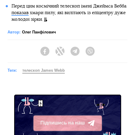
Перед цим космічний телескоп імені Джеймса Вебба
показав
хмари пилу, які вилітають із епіцентру дуже
молодої зірки.
Автор:
Олег Панфілович
Facebook
Twitter
Telegram
Viber
Теги:
телескоп James Webb
Підпишись на наш
Telegram