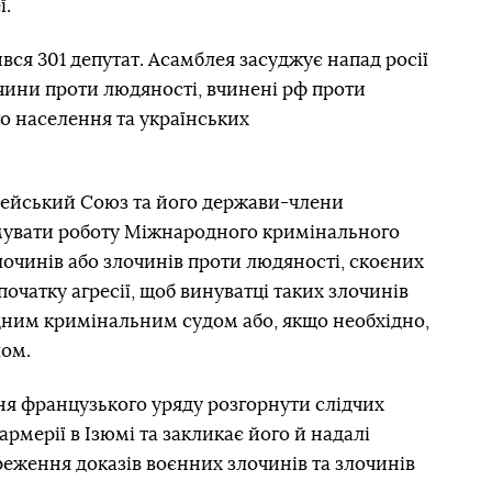
ї.
вся 301 депутат. Асамблея засуджує напад росії
очини проти людяності, вчинені рф проти
го населення та українських
пейський Союз та його держави-члени
мувати роботу Міжнародного кримінального
лочинів або злочинів проти людяності, скоєних
початку агресії, щоб винуватці таких злочинів
ним кримінальним судом або, якщо необхідно,
лом.
ння французького уряду розгорнути слідчих
рмерії в Ізюмі та закликає його й надалі
ереження доказів воєнних злочинів та злочинів