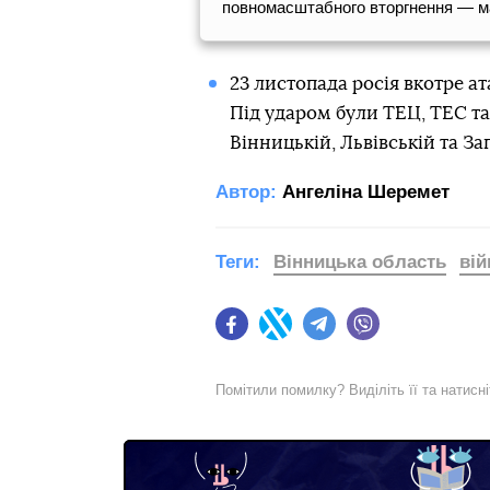
повномасштабного вторгнення — 
23 листопада росія вкотре а
Під ударом були ТЕЦ, ТЕС та 
Вінницькій, Львівській та За
Автор:
Ангеліна Шеремет
Теги:
Вінницька область
вій
Facebook
Twitter
Telegram
Viber
Помітили помилку? Виділіть її та натисн