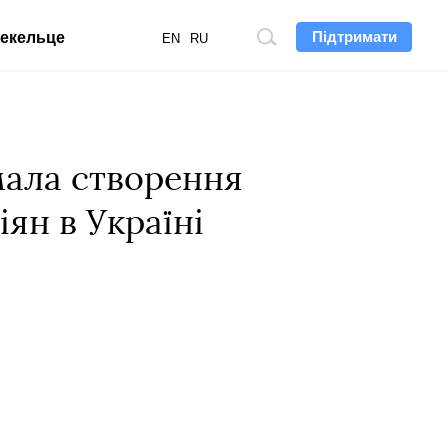
Підтримати
екельце
Пошук
EN
RU
по
сайту
мала створення
ян в Україні