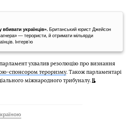
 вбивати українців».
Британський юрист Джейсон
агнера» — терористи, й отримати мільярди
їнців. Інтервʼю
 парламент ухвалив резолюцію про визнання
ою-спонсором тероризму
. Також парламентарі
ціального міжнародного трибуналу.
 Україною