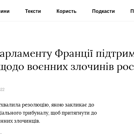
вини
Тексти
Користь
Подкасти
П
арламенту Франції підтри
одо воєнних злочинів росі
022
ухвалила резолюцію, якою закликає до
ціального трибуналу, щоб притягнути до
єнних злочинців.