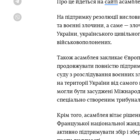
Про це йдеться на
сайті
асамбле
Telegram
На підтримку резолюції вислови
Viber
та воєнні злочини, а саме — зл
України, українського цивільно
військовополонених.
Також асамблея закликає Євро
продовжувати повністю підтри
суду з розслідування воєнних з
на території України від самого 
могли бути засуджені Міжнарод
спеціально створеним трибуна
Крім того, асамблея вітає ріше
Французької національної жанда
активно підтримувати збір і зб