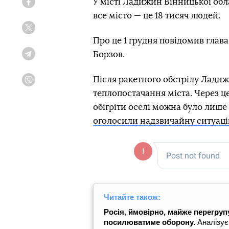
У місті Ладижин Вінницької обл
Facebook
все місто — це 18 тисяч людей.
Twitter
Про це 1 грудня повідомив глава
Борзов.
Telegram
Після ракетного обстрілу Ладиж
Viber
теплопостачання міста. Через це
обігріти оселі можна було лише
оголосили надзвичайну ситуаці
Читайте також:
Росія, ймовірно, майже перегруп
посилюватиме оборону.
Аналізує