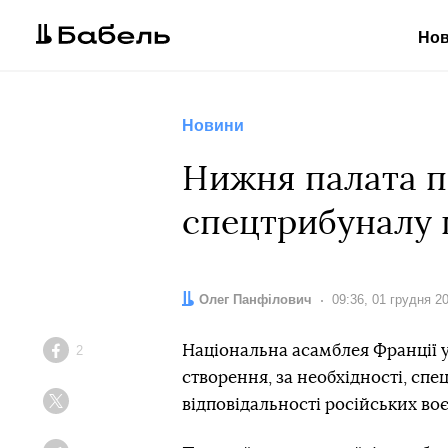
Но
Новини
Нижня палата п
спецтрибуналу щ
Автор:
Олег Панфілович
Дата:
09:36, 01 грудня 2
Національна асамблея Франції 
2
Facebook
створення, за необхідності, спе
відповідальності російських во
Twitter