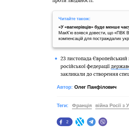
проти людяності.
Читайте також:
«У «вагнерівців» буде менше часу
МакКʼю взявся довести, що «ПВК В
компенсацій для постраждалих укра
23 листопада Європейський
російської федерації
держав
закликали до створення спе
Автор:
Олег Панфілович
Теги:
Франція
війна Росії з
2
Facebook
Twitter
Telegram
Viber