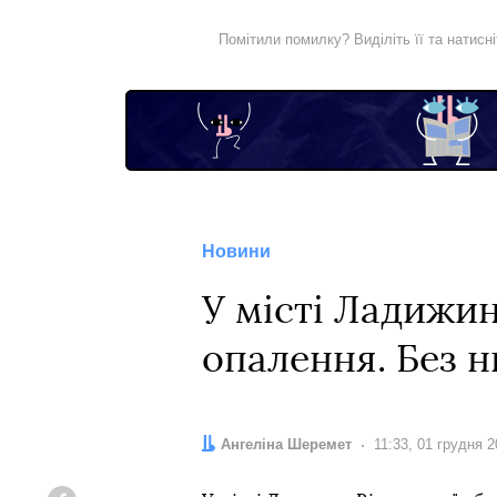
Помітили помилку? Виділіть її та натисн
Новини
У місті Ладижин
опалення. Без н
Автор:
Ангеліна Шеремет
Дата:
11:33, 01 грудня 