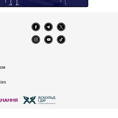
Facebook
Telegram
Twitter
Instagram
YouTube
TikTok
том
ies