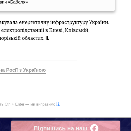
мапи «Бабеля»
такувала енергетичну інфраструктуру України.
електропідстанції в Києві, Київській,
порізькій областях.
на Росії з Україною
іть
Ctrl
+
Enter
— ми виправимо
Підпишись на наш