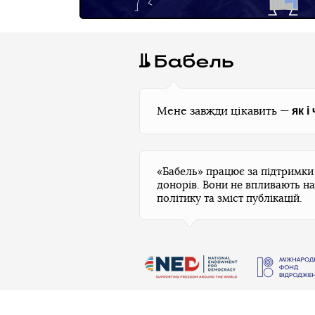
як і
Мене завжди цікавить —
«Бабель» працює за підтримк
донорів. Вони не впливають на
політику та зміст публікацій.
Бабель не проти передруків, але спочатку
н