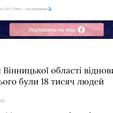
іть
Ctrl
+
Enter
— ми виправимо
Підпишись на наш
Facebook
 Вінницької області відно
ього були 18 тисяч людей
2022