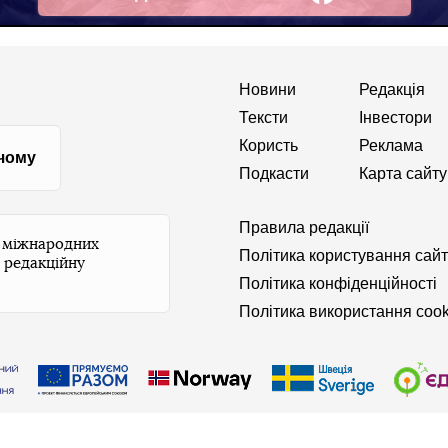
Facebook
Новини
Редакція
Тексти
Інвестори
Користь
Реклама
 чому
Подкасти
Карта сайту
Правила редакції
и міжнародних
Політика користування сай
 редакційну
Політика конфіденційності
Політика використання cook
апишіть редакції
© 2026 Бабель. Усі права захищені.