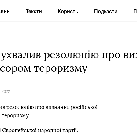
вини
Тексти
Користь
Подкасти
П
ухвалив резолюцію про виз
сором тероризму
а 2022
в резолюцію про визнання російської
 тероризму.
 Європейської народної партії.