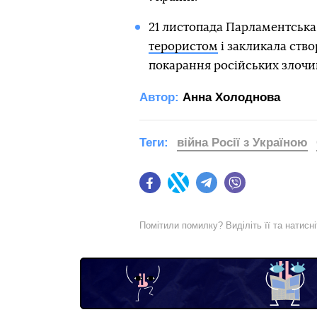
21 листопада Парламентськ
терористом
і закликала ств
покарання російських злочи
Автор:
Анна Холоднова
Теги:
війна Росії з Україною
Facebook
Twitter
Telegram
Viber
Помітили помилку? Виділіть її та натисн