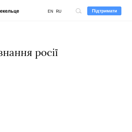
Підтримати
екельце
Пошук
EN
RU
по
сайту
нання росії