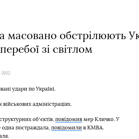
ка масовано обстрілюють Ук
перебої зі світлом
а 2022
вані удари по Україні.
 військових адміністраціях.
структурних обʼєктів,
повідомив
мер Кличко. У
е одна постраждала,
повідомили
в КМВА.
вля.