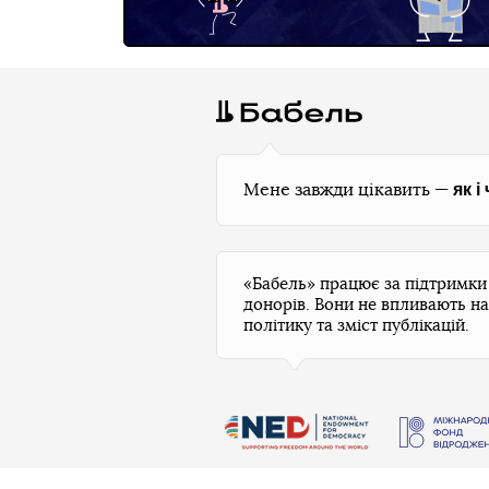
як і
Мене завжди цікавить —
«Бабель» працює за підтримк
донорів. Вони не впливають на
політику та зміст публікацій.
Бабель не проти передруків, але спочатку
н