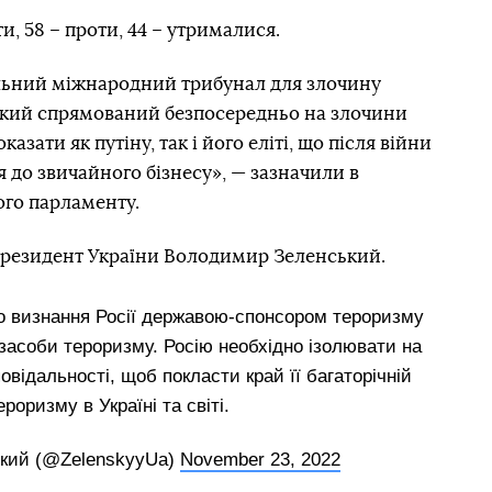
, 58 – проти, 44 – утрималися.
льний міжнародний трибунал для злочину
 який спрямований безпосередньо на злочини
казати як путіну, так і його еліті, що після війни
 до звичайного бізнесу», — зазначили в
ого парламенту.
 президент України Володимир Зеленський.
 визнання Росії державою-спонсором тероризму
засоби тероризму. Росію необхідно ізолювати на
повідальності, щоб покласти край її багаторічній
ероризму в Україні та світі.
кий (@ZelenskyyUa)
November 23, 2022