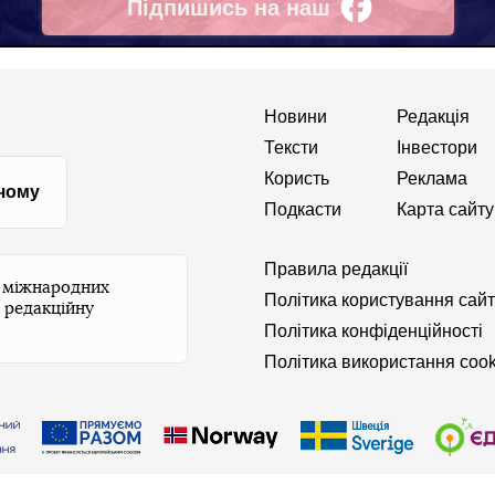
Підпишись на наш
Facebook
Новини
Редакція
Тексти
Інвестори
Користь
Реклама
 чому
Подкасти
Карта сайту
Правила редакції
и міжнародних
Політика користування сай
 редакційну
Політика конфіденційності
Політика використання cook
апишіть редакції
© 2026 Бабель. Усі права захищені.