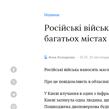
Новини
Російські війсь
багатьох містах 
Автор:
Анна Холоднова
Дата:
15:23, 23 листопад
Російські війська наносять масо
Facebook
Про це повідомляють в обласних
Twitter
У Києві влучання в один з інфра
Telegram
Києві загинула одна людина, щ
Пошкоджена двоповерхова буді
Viber