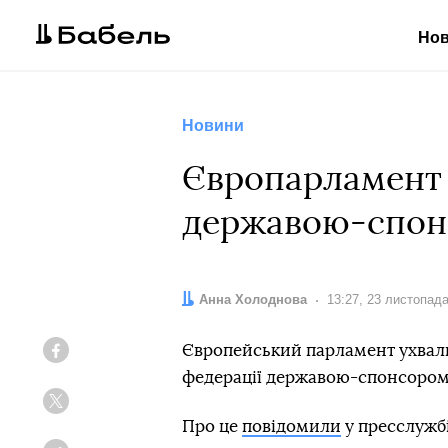
Но
Новини
Європарламент 
державою-спон
Автор:
Анна Холоднова
Дата:
13:27, 23 листопад
Європейський парламент ухвали
Facebook
федерації державою-спонсором
Twitter
Про це
повідомили
у пресслужбі