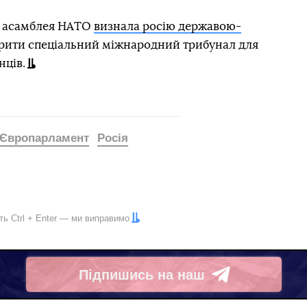
а асамблея НАТО
визнала росію державою-
орити спеціальний міжнародний трибунал для
нців.
Європарламент
Росія
іть
Ctrl
+
Enter
— ми виправимо
Підпишись на наш
Telegram