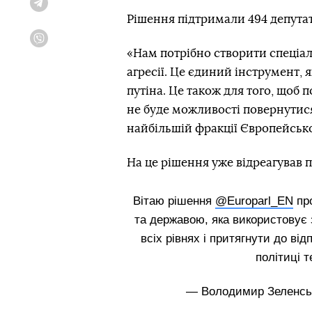
Telegram
Рішення підтримали 494 депутати
Viber
«Нам потрібно створити спеціа
агресії. Це єдиний інструмент,
путіна. Це також для того, щоб по
не буде можливості повернутися
найбільшій фракції Європейськ
На це рішення уже відреагував
Вітаю рішення
@Europarl_EN
про
та державою, яка використовує 
всіх рівнях і притягнути до від
політиці т
— Володимир Зеленсь