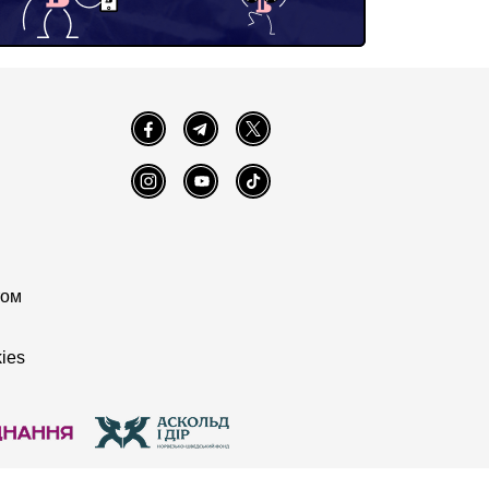
Facebook
Telegram
Twitter
Instagram
YouTube
TikTok
том
ies