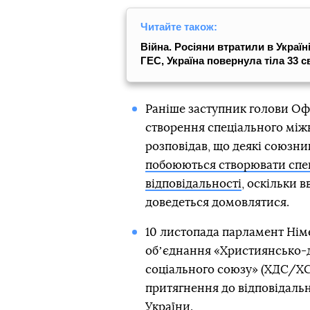
Читайте також:
Війна. Росіяни втратили в Україн
ГЕС, Україна повернула тіла 33 с
Раніше заступник голови Офі
створення спеціального мі
розповідав, що деякі союзни
побоюються створювати спец
відповідальності
, оскільки 
доведеться домовлятися.
10 листопада парламент Ні
обʼєднання «Християнсько-
соціального союзу» (ХДС/ХС
притягнення до відповідальн
України.