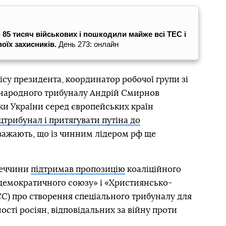
і 85 тисяч військових і пошкодили майже всі ТЕС і
воїх захисників.
День 273: онлайн
су президента, координатор робочої групи зі
жнародного трибуналу Андрій Смирнов
ки України серед європейських країн
трибунал і притягувати путіна до
вважають, що із чинним лідером рф ще
меччини
підтримав пропозицію
коаліційного
демократичного союзу» і «Християнсько-
С) про створення спеціального трибуналу для
ості росіян, відповідальних за війну проти