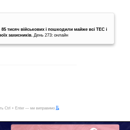
і 85 тисяч військових і пошкодили майже всі ТЕС і
воїх захисників.
День 273: онлайн
іть
Ctrl
+
Enter
— ми виправимо