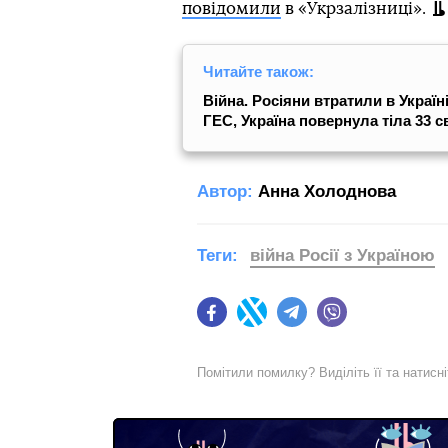
повідомили
в «Укрзалізниці».
Читайте також:
Війна. Росіяни втратили в Україн
ГЕС, Україна повернула тіла 33 с
Автор:
Анна Холоднова
Теги:
війна Росії з Україною
Facebook
Twitter
Telegram
Viber
Помітили помилку? Виділіть її та натисн