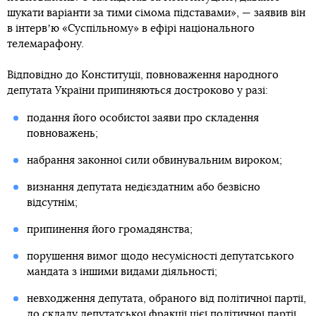
шукати варіанти за тими сімома підставами», — заявив він
в інтервʼю «Суспільному» в ефірі національного
телемарафону.
Відповідно до Конституції, повноваження народного
депутата України припиняються достроково у разі:
подання його особистої заяви про складення
повноважень;
набрання законної сили обвинувальним вироком;
визнання депутата недієздатним або безвісно
відсутнім;
припинення його громадянства;
порушення вимог щодо несумісності депутатського
мандата з іншими видами діяльності;
невходження депутата, обраного від політичної партії,
до складу депутатської фракції цієї політичної партії