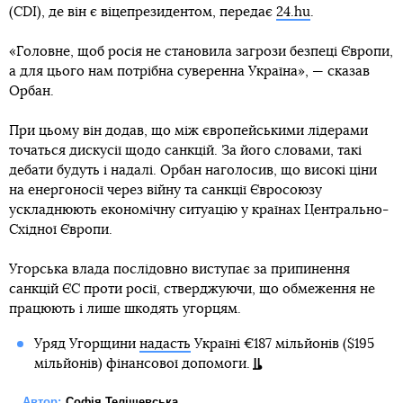
(CDI), де він є віцепрезидентом, передає
24.hu
.
«Головне, щоб росія не становила загрози безпеці Європи,
а для цього нам потрібна суверенна Україна», — сказав
Орбан.
При цьому він додав, що між європейськими лідерами
точаться дискусії щодо санкцій. За його словами, такі
дебати будуть і надалі. Орбан наголосив, що високі ціни
на енергоносії через війну та санкції Євросоюзу
ускладнюють економічну ситуацію у країнах Центрально-
Східної Європи.
Угорська влада послідовно виступає за припинення
санкцій ЄС проти росії, стверджуючи, що обмеження не
працюють і лише шкодять угорцям.
Уряд Угорщини
надасть
Україні €187 мільйонів ($195
мільйонів) фінансової допомоги.
Автор:
Софія Телішевська