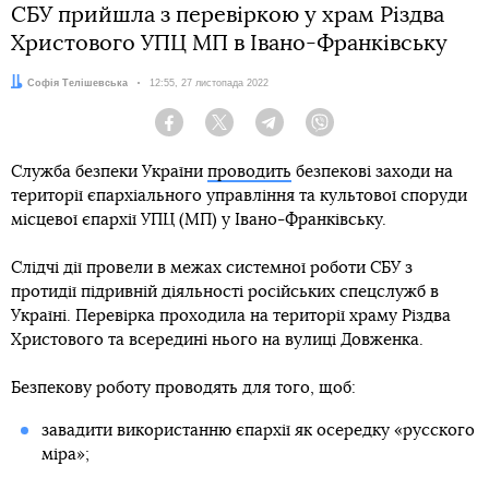
СБУ прийшла з перевіркою у храм Різдва
Христового УПЦ МП в Івано-Франківську
Автор:
Софія Телішевська
Дата:
12:55, 27 листопада 2022
Facebook
Twitter
Telegram
Viber
Служба безпеки України
проводить
безпекові заходи на
території єпархіального управління та культової споруди
місцевої єпархії УПЦ (МП) у Івано-Франківську.
Слідчі дії провели в межах системної роботи СБУ з
протидії підривній діяльності російських спецслужб в
Україні. Перевірка проходила на території храму Різдва
Христового та всередині нього на вулиці Довженка.
Безпекову роботу проводять для того, щоб:
завадити використанню єпархії як осередку «русского
міра»;