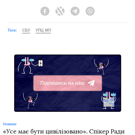
Facebook
Twitter
Telegram
Viber
Теги:
СБУ
УПЦ МП
Підпишись на наш
Telegram
Новини
«Усе має бути цивілізовано». Спікер Ради