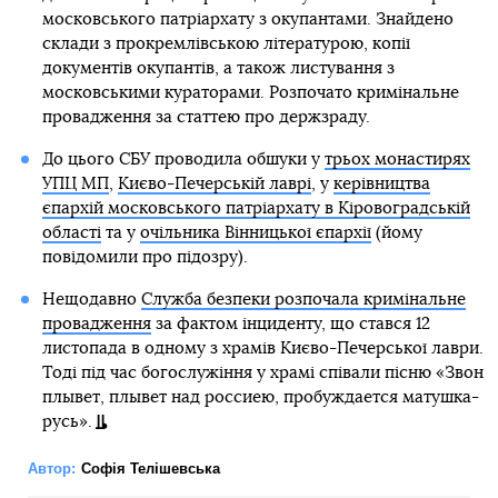
московського патріархату з окупантами. Знайдено
склади з прокремлівською літературою, копії
документів окупантів, а також листування з
московськими кураторами. Розпочато кримінальне
провадження за статтею про держзраду.
До цього СБУ проводила обшуки у
трьох монастирях
УПЦ МП
,
Києво-Печерській лаврі
, у
керівництва
єпархій московського патріархату в Кіровоградській
області
та у
очільника Вінницької єпархії
(йому
повідомили про підозру).
Нещодавно
Служба безпеки розпочала кримінальне
провадження
за фактом інциденту, що стався 12
листопада в одному з храмів Києво-Печерської лаври.
Тоді під час богослужіння у храмі співали пісню «Звон
плывет, плывет над россиею, пробуждается матушка-
русь».
Автор:
Софія Телішевська