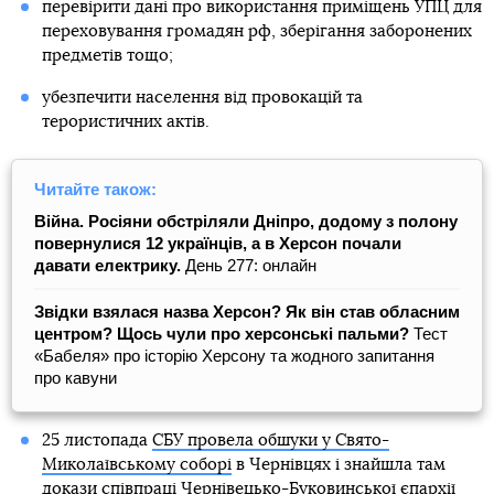
перевірити дані про використання приміщень УПЦ для
переховування громадян рф, зберігання заборонених
предметів тощо;
убезпечити населення від провокацій та
терористичних актів.
Читайте також:
Війна. Росіяни обстріляли Дніпро, додому з полону
повернулися 12 українців, а в Херсон почали
давати електрику.
День 277: онлайн
Звідки взялася назва Херсон? Як він став обласним
центром? Щось чули про херсонські пальми?
Тест
«Бабеля» про історію Херсону та жодного запитання
про кавуни
25 листопада
СБУ провела обшуки у Свято-
Миколаївському соборі
в Чернівцях і знайшла там
докази співпраці Чернівецько-Буковинської єпархії