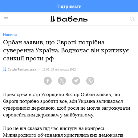
Підтримати
Facebook
Telegram
Twitter
Instagram
Меню
По
по
сай
Новини
Орбан заявив, що Європі потрібна
суверенна Україна. Водночас він критикує
санкції проти рф
Автор:
Софія Телішевська
Дата:
12:02, 27 листопада 2022
Facebook
Twitter
Telegram
Viber
Премʼєр-міністр Угорщини Віктор Орбан заявив, що
Європі потрібно зробити все, аби Україна залишалася
суверенною державою, щоб росія не могла загрожувати
європейським державам у майбутньому.
Про це він сказав під час виступу на конгресі
Міжнародного обʼєднання християнських демократів