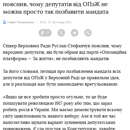
пояснив, чому депутатів від ОПзЖ не
можна просто так позбавити мандата
Автор:
Софія Телішевська
Дата:
14:21, 27 листопада 2022
2
Facebook
Twitter
Telegram
Viber
Спікер Верховної Ради Руслан Стефанчук пояснив, чому
народних депутатів, які були обрані від партії «Опозиційна
платформа — За життя», не позбавляють мандатів.
За його словами, петиція про позбавлення мандата всіх
депутатів від ОПзЖ у Верховній Раді це правильна ідея,
але її реалізація має бути законодавчо врегульованою.
«Якщо це все зробити просто огульно, то це буде
попахувати революцією 1917 року або тим, що зараз
робить росія в Україні. Ми маємо демонструвати всьому
світу цивілізованість нашого вибору. Але в той же час
наполегливо шукати варіант зупинення депутатських
повноважень. Є сім підстав за Конституцією, давайте