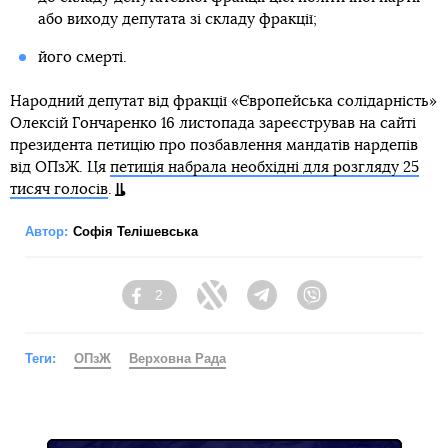
або виходу депутата зі складу фракції;
його смерті.
Народний депутат від фракції «Європейська солідарність»
Олексій Гончаренко 16 листопада зареєстрував на сайті
президента петицію про позбавлення мандатів нардепів
від ОПзЖ. Ця
петиція набрала необхідні для розгляду 25
тисяч голосів
.
Автор:
Софія Телішевська
2
Facebook
Twitter
Telegram
Viber
Теги:
ОПзЖ
Верховна Рада