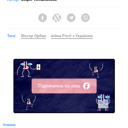
Facebook
Twitter
Telegram
Viber
Теги:
Віктор Орбан
війна Росії з Україною
Підпишись на наш
Facebook
Новини