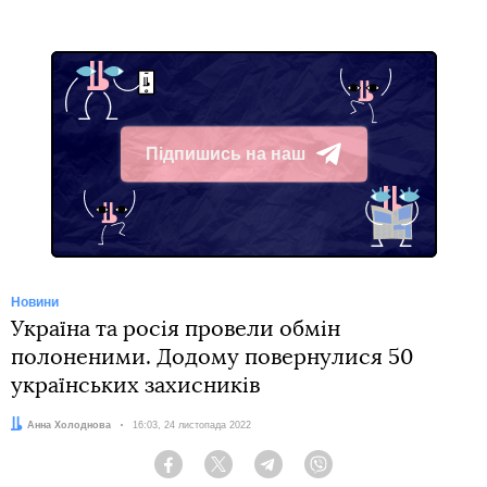
Підпишись на наш
Telegram
Новини
Україна та росія провели обмін
полоненими. Додому повернулися 50
українських захисників
Автор:
Анна Холоднова
Дата:
16:03, 24 листопада 2022
Facebook
Twitter
Telegram
Viber