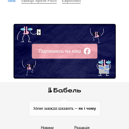
Теги:
санкції проти Росії
Євросоюз
Підпишись на наш
Facebook
як і чому
Мене завжди цікавить —
Новини
Редакція