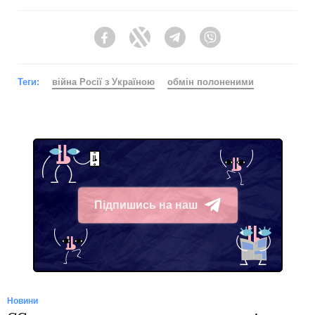
Facebook
Twitter
Telegram
Viber
Теги:
війна Росії з Україною
обмін полоненими
Підпишись на наш
Telegram
Новини