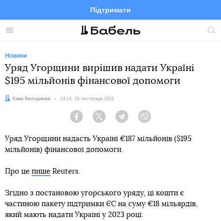
Підтримати
Facebook
Telegram
Twitter
Instagram
Меню
По
по
сай
Новини
Уряд Угорщини вирішив надати Україні
$195 мільйонів фінансової допомоги
Автор:
Анна Холоднова
Дата:
14:14, 24 листопада 2022
Facebook
Twitter
Telegram
Viber
Уряд Угорщини надасть Україні €187 мільйонів ($195
мільйонів) фінансової допомоги.
Про це
пише
Reuters.
Згідно з постановою угорського уряду, ці кошти є
частиною пакету підтримки ЄС на суму €18 мільярдів,
який мають надати Україні у 2023 році.