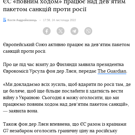
ЄС «повним ходом» працює над девʼятим
пакетом санкцій проти росії
Автор:
Костя Андрейковець
Дата:
17:58, 24 листопада 2022
Facebook
Twitter
Telegram
Viber
Європейський Союз активно працює на девʼятим пакетом
санкцій проти росії.
Про це під час візиту до Фінляндії заявила президентка
Єврокомісії Урсула фон дер Ляєн, передає
The Guardian
.
«Ми докладаємо всіх зусиль, щоб вдарити по росії там, де
це боляче, щоб іще більше послабити її здатність вести
війну з Україною. Сьогодні я можу оголосити, що ми
працюємо повним ходом над девʼятим пакетом санкцій»,
― заявила вона.
Також фон дер Ляєн впевнена, що ЄС разом із країнами
G7 незабаром оголосить граничну ціну на російську