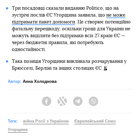
Три посадовці сказали виданню Politico, що на
зустрічі послів ЄС Угорщина заявила, що
не може
підтримати пакет допомоги
. Це створює потенційно
фатальну перешкоду, оскільки гроші для України не
можуть виділити без підтримки всіх 27 країн ЄС —
через бюджетні правила, які потребують
одностайності.
Така позиція Угорщини викликала розчарування у
Брюсселі, Берліні та інших столицях ЄС.
Автор:
Анна Холоднова
Facebook
Twitter
Telegram
Viber
Теги:
війна Росії з Україною
Європейський Союз
Угорщина