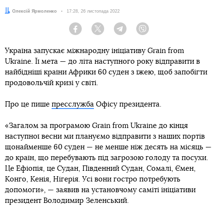
Автор:
Олексій Ярмоленко
Дата:
17:28, 26 листопада 2022
Facebook
Twitter
Telegram
Viber
Україна запускає міжнародну ініціативу Grain from
Ukraine. Її мета — до літа наступного року відправити в
найбідніші країни Африки 60 суден з їжею, щоб запобігти
продовольчій кризі у світі.
Про це пише
пресслужба
Офісу президента.
«Загалом за програмою Grain from Ukraine до кінця
наступної весни ми плануємо відправити з наших портів
щонайменше 60 суден — не менше ніж десять на місяць —
до країн, що перебувають під загрозою голоду та посухи.
Це Ефіопія, це Судан, Південний Судан, Сомалі, Ємен,
Конго, Кенія, Нігерія. Усі вони гостро потребують
допомоги», — заявив на установчому саміті ініціативи
президент Володимир Зеленський.