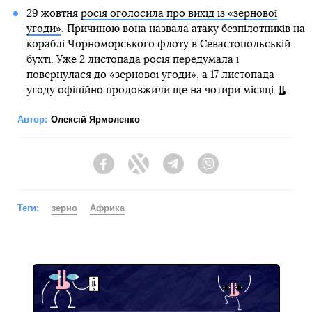
29 жовтня
росія оголосила про вихід із «зернової
угоди»
. Причиною вона назвала атаку безпілотників на
кораблі Чорноморського флоту в Севастопольській
бухті. Уже 2 листопада росія передумала і
повернулася до «зернової угоди», а 17 листопада
угоду офіційно продовжили ще на чотири місяці.
Автор:
Олексій Ярмоленко
Facebook
Twitter
Telegram
Viber
Теги:
зерно
Африка