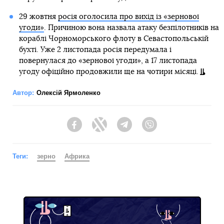
29 жовтня
росія оголосила про вихід із «зернової
угоди»
. Причиною вона назвала атаку безпілотників на
кораблі Чорноморського флоту в Севастопольській
бухті. Уже 2 листопада росія передумала і
повернулася до «зернової угоди», а 17 листопада
угоду офіційно продовжили ще на чотири місяці.
Автор:
Олексій Ярмоленко
Facebook
Twitter
Telegram
Viber
Теги:
зерно
Африка