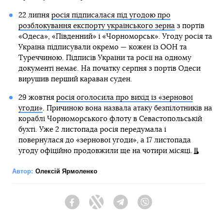
22 липня
росія підписалася під угодою про
розблокування експорту українського зерна
з портів
«Одеса», «Південний» і «Чорноморськ». Угоду росія та
Україна підписували окремо — кожен із ООН та
Туреччиною. Підписів України та росії на одному
документі немає. На початку серпня з портів Одеси
вирушив перший караван суден.
29 жовтня
росія оголосила про вихід із «зернової
угоди»
. Причиною вона назвала атаку безпілотників на
кораблі Чорноморського флоту в Севастопольській
бухті. Уже 2 листопада росія передумала і
повернулася до «зернової угоди», а 17 листопада
угоду офіційно продовжили ще на чотири місяці.
Автор:
Олексій Ярмоленко
Facebook
Twitter
Telegram
Viber