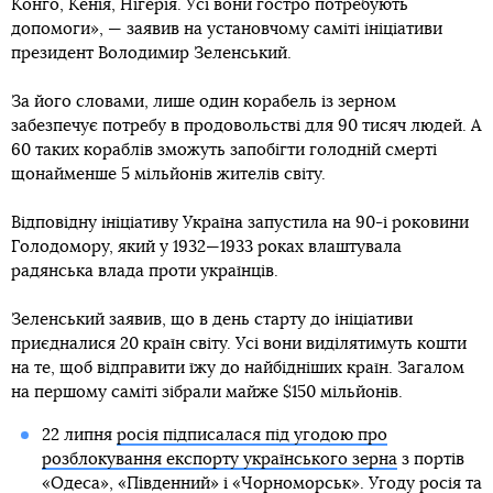
Конго, Кенія, Нігерія. Усі вони гостро потребують
допомоги», — заявив на установчому саміті ініціативи
президент Володимир Зеленський.
За його словами, лише один корабель із зерном
забезпечує потребу в продовольстві для 90 тисяч людей. А
60 таких кораблів зможуть запобігти голодній смерті
щонайменше 5 мільйонів жителів світу.
Відповідну ініціативу Україна запустила на 90-і роковини
Голодомору, який у 1932—1933 роках влаштувала
радянська влада проти українців.
Зеленський заявив, що в день старту до ініціативи
приєдналися 20 країн світу. Усі вони виділятимуть кошти
на те, щоб відправити їжу до найбідніших країн. Загалом
на першому саміті зібрали майже $150 мільйонів.
22 липня
росія підписалася під угодою про
розблокування експорту українського зерна
з портів
«Одеса», «Південний» і «Чорноморськ». Угоду росія та