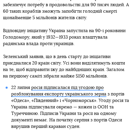
забезпечує потребу в продовольстві для 90 тисяч людей. А
60 таких кораблів зможуть запобігти голодній смерті
щонайменше 5 мільйонів жителів світу.
Відповідну ініціативу Україна запустила на 90-і роковини
Голодомору, який у 1932—1933 роках влаштувала
радянська влада проти українців.
Зеленський заявив, що в день старту до ініціативи
приєдналися 20 країн світу. Усі вони виділятимуть кошти
на те, щоб відправити їжу до найбідніших країн. Загалом
на першому саміті зібрали майже $150 мільйонів.
22 липня
росія підписалася під угодою про
розблокування експорту українського зерна
з портів
«Одеса», «Південний» і «Чорноморськ». Угоду росія та
Україна підписували окремо — кожен із ООН та
Туреччиною. Підписів України та росії на одному
документі немає. На початку серпня з портів Одеси
вирушив перший караван суден.