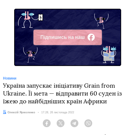
Підпишись на наш
Facebook
Новини
Україна запускає ініціативу Grain from
Ukraine. Її мета — відправити 60 суден із
їжею до найбідніших країн Африки
Автор:
Олексій Ярмоленко
Дата:
17:28, 26 листопада 2022
Facebook
Twitter
Telegram
Viber