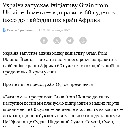
Україна запускає ініціативу Grain from
Ukraine. Її мета — відправити 60 суден із
їжею до найбідніших країн Африки
Автор:
Олексій Ярмоленко
Дата:
17:28, 26 листопада 2022
Facebook
Twitter
Telegram
Viber
Україна запускає міжнародну ініціативу Grain from
Ukraine. Її мета — до літа наступного року відправити в
найбідніші країни Африки 60 суден з їжею, щоб запобігти
продовольчій кризі у світі.
Про це пише
пресслужба
Офісу президента.
«Загалом за програмою Grain from Ukraine до кінця
наступної весни ми плануємо відправити з наших портів
щонайменше 60 суден — не менше ніж десять на місяць —
до країн, що перебувають під загрозою голоду та посухи.
Це Ефіопія, це Судан, Південний Судан, Сомалі, Ємен,