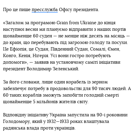
Про це пише
пресслужба
Офісу президента.
«Загалом за програмою Grain from Ukraine до кінця
наступної весни ми плануємо відправити з наших портів
щонайменше 60 суден — не менше ніж десять на місяць —
до країн, що перебувають під загрозою голоду та посухи.
Це Ефіопія, це Судан, Південний Судан, Сомалі, Ємен,
Конго, Кенія, Нігерія. Усі вони гостро потребують
допомоги», — заявив на установчому саміті ініціативи
президент Володимир Зеленський.
За його словами, лише один корабель із зерном
забезпечує потребу в продовольстві для 90 тисяч людей. А
60 таких кораблів зможуть запобігти голодній смерті
щонайменше 5 мільйонів жителів світу.
Відповідну ініціативу Україна запустила на 90-і роковини
Голодомору, який у 1932—1933 роках влаштувала
радянська влада проти українців.