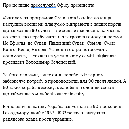
Про це пише
пресслужба
Офісу президента.
«Загалом за програмою Grain from Ukraine до кінця
наступної весни ми плануємо відправити з наших портів
щонайменше 60 суден — не менше ніж десять на місяць —
до країн, що перебувають під загрозою голоду та посухи.
Це Ефіопія, це Судан, Південний Судан, Сомалі, Ємен,
Конго, Кенія, Нігерія. Усі вони гостро потребують
допомоги», — заявив на установчому саміті ініціативи
президент Володимир Зеленський.
За його словами, лише один корабель із зерном
забезпечує потребу в продовольстві для 90 тисяч людей. А
60 таких кораблів зможуть запобігти голодній смерті
щонайменше 5 мільйонів жителів світу.
Відповідну ініціативу Україна запустила на 90-і роковини
Голодомору, який у 1932—1933 роках влаштувала
радянська влада проти українців.