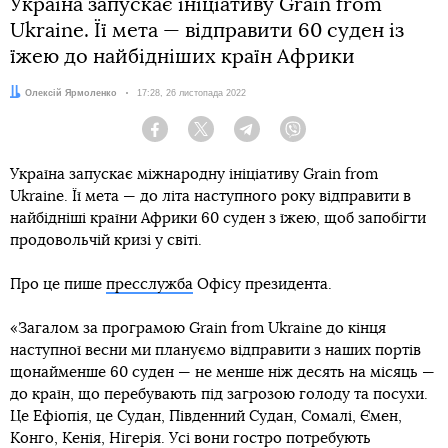
Україна запускає ініціативу Grain from
Ukraine. Її мета — відправити 60 суден із
їжею до найбідніших країн Африки
Автор:
Олексій Ярмоленко
Дата:
17:28, 26 листопада 2022
Facebook
Twitter
Telegram
Viber
Україна запускає міжнародну ініціативу Grain from
Ukraine. Її мета — до літа наступного року відправити в
найбідніші країни Африки 60 суден з їжею, щоб запобігти
продовольчій кризі у світі.
Про це пише
пресслужба
Офісу президента.
«Загалом за програмою Grain from Ukraine до кінця
наступної весни ми плануємо відправити з наших портів
щонайменше 60 суден — не менше ніж десять на місяць —
до країн, що перебувають під загрозою голоду та посухи.
Це Ефіопія, це Судан, Південний Судан, Сомалі, Ємен,
Конго, Кенія, Нігерія. Усі вони гостро потребують