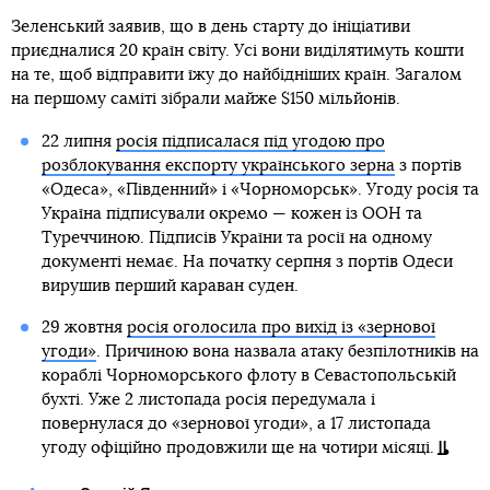
Зеленський заявив, що в день старту до ініціативи
приєдналися 20 країн світу. Усі вони виділятимуть кошти
на те, щоб відправити їжу до найбідніших країн. Загалом
на першому саміті зібрали майже $150 мільйонів.
22 липня
росія підписалася під угодою про
розблокування експорту українського зерна
з портів
«Одеса», «Південний» і «Чорноморськ». Угоду росія та
Україна підписували окремо — кожен із ООН та
Туреччиною. Підписів України та росії на одному
документі немає. На початку серпня з портів Одеси
вирушив перший караван суден.
29 жовтня
росія оголосила про вихід із «зернової
угоди»
. Причиною вона назвала атаку безпілотників на
кораблі Чорноморського флоту в Севастопольській
бухті. Уже 2 листопада росія передумала і
повернулася до «зернової угоди», а 17 листопада
угоду офіційно продовжили ще на чотири місяці.