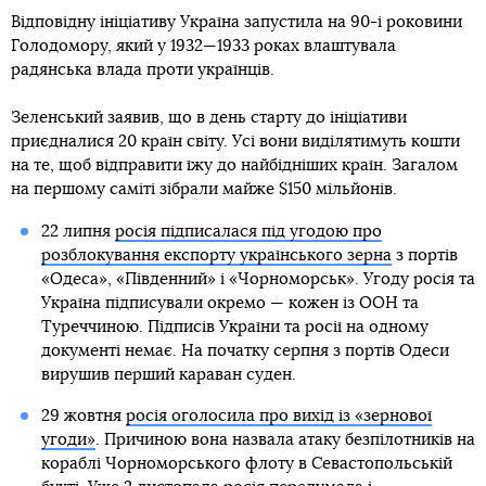
Відповідну ініціативу Україна запустила на 90-і роковини
Голодомору, який у 1932—1933 роках влаштувала
радянська влада проти українців.
Зеленський заявив, що в день старту до ініціативи
приєдналися 20 країн світу. Усі вони виділятимуть кошти
на те, щоб відправити їжу до найбідніших країн. Загалом
на першому саміті зібрали майже $150 мільйонів.
22 липня
росія підписалася під угодою про
розблокування експорту українського зерна
з портів
«Одеса», «Південний» і «Чорноморськ». Угоду росія та
Україна підписували окремо — кожен із ООН та
Туреччиною. Підписів України та росії на одному
документі немає. На початку серпня з портів Одеси
вирушив перший караван суден.
29 жовтня
росія оголосила про вихід із «зернової
угоди»
. Причиною вона назвала атаку безпілотників на
кораблі Чорноморського флоту в Севастопольській