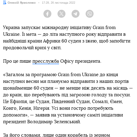
Автор:
Олексій Ярмоленко
Дата:
17:28, 26 листопада 2022
Facebook
Twitter
Telegram
Viber
Україна запускає міжнародну ініціативу Grain from
Ukraine. Її мета — до літа наступного року відправити в
найбідніші країни Африки 60 суден з їжею, щоб запобігти
продовольчій кризі у світі.
Про це пише
пресслужба
Офісу президента.
«Загалом за програмою Grain from Ukraine до кінця
наступної весни ми плануємо відправити з наших портів
щонайменше 60 суден — не менше ніж десять на місяць —
до країн, що перебувають під загрозою голоду та посухи.
Це Ефіопія, це Судан, Південний Судан, Сомалі, Ємен,
Конго, Кенія, Нігерія. Усі вони гостро потребують
допомоги», — заявив на установчому саміті ініціативи
президент Володимир Зеленський.
За його словами, лише один корабель із зерном