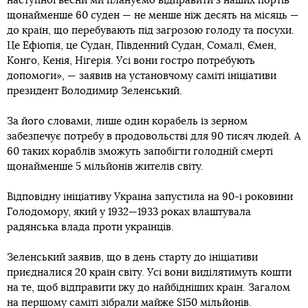
наступної весни ми плануємо відправити з наших портів
щонайменше 60 суден — не менше ніж десять на місяць —
до країн, що перебувають під загрозою голоду та посухи.
Це Ефіопія, це Судан, Південний Судан, Сомалі, Ємен,
Конго, Кенія, Нігерія. Усі вони гостро потребують
допомоги», — заявив на установчому саміті ініціативи
президент Володимир Зеленський.
За його словами, лише один корабель із зерном
забезпечує потребу в продовольстві для 90 тисяч людей. А
60 таких кораблів зможуть запобігти голодній смерті
щонайменше 5 мільйонів жителів світу.
Відповідну ініціативу Україна запустила на 90-і роковини
Голодомору, який у 1932—1933 роках влаштувала
радянська влада проти українців.
Зеленський заявив, що в день старту до ініціативи
приєдналися 20 країн світу. Усі вони виділятимуть кошти
на те, щоб відправити їжу до найбідніших країн. Загалом
на першому саміті зібрали майже $150 мільйонів.