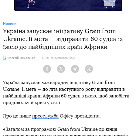
Новини
Україна запускає ініціативу Grain from
Ukraine. Її мета — відправити 60 суден із
їжею до найбідніших країн Африки
Автор:
Олексій Ярмоленко
Дата:
17:28, 26 листопада 2022
Facebook
Twitter
Telegram
Viber
Україна запускає міжнародну ініціативу Grain from
Ukraine. Її мета — до літа наступного року відправити в
найбідніші країни Африки 60 суден з їжею, щоб запобігти
продовольчій кризі у світі.
Про це пише
пресслужба
Офісу президента.
«Загалом за програмою Grain from Ukraine до кінця