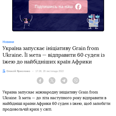
Підпишись на наш
Facebook
Новини
Україна запускає ініціативу Grain from
Ukraine. Її мета — відправити 60 суден із
їжею до найбідніших країн Африки
Автор:
Олексій Ярмоленко
Дата:
17:28, 26 листопада 2022
Facebook
Twitter
Telegram
Viber
Україна запускає міжнародну ініціативу Grain from
Ukraine. Її мета — до літа наступного року відправити в
найбідніші країни Африки 60 суден з їжею, щоб запобігти
продовольчій кризі у світі.