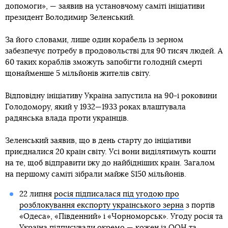
допомоги», — заявив на установчому саміті ініціативи
президент Володимир Зеленський.
За його словами, лише один корабель із зерном
забезпечує потребу в продовольстві для 90 тисяч людей. А
60 таких кораблів зможуть запобігти голодній смерті
щонайменше 5 мільйонів жителів світу.
Відповідну ініціативу Україна запустила на 90-і роковини
Голодомору, який у 1932—1933 роках влаштувала
радянська влада проти українців.
Зеленський заявив, що в день старту до ініціативи
приєдналися 20 країн світу. Усі вони виділятимуть кошти
на те, щоб відправити їжу до найбідніших країн. Загалом
на першому саміті зібрали майже $150 мільйонів.
22 липня
росія підписалася під угодою про
розблокування експорту українського зерна
з портів
«Одеса», «Південний» і «Чорноморськ». Угоду росія та
Україна підписували окремо — кожен із ООН та