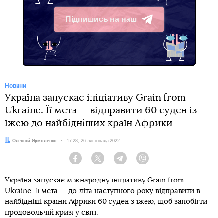
Підпишись на наш
Telegram
Новини
Україна запускає ініціативу Grain from
Ukraine. Її мета — відправити 60 суден із
їжею до найбідніших країн Африки
Автор:
Олексій Ярмоленко
Дата:
17:28, 26 листопада 2022
Facebook
Twitter
Telegram
Viber
Україна запускає міжнародну ініціативу Grain from
Ukraine. Її мета — до літа наступного року відправити в
найбідніші країни Африки 60 суден з їжею, щоб запобігти
продовольчій кризі у світі.