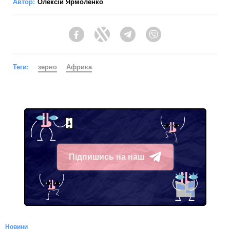
Автор:
Олексій Ярмоленко
Facebook
Twitter
Telegram
Viber
Теги:
зерно
Африка
Підпишись на наш
Telegram
Новини