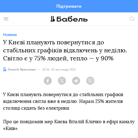
Підтримати
Facebook
Telegram
Twitter
Instagram
Меню
По
по
сай
Новини
У Києві планують повернутися до
стабільних графіків відключень у неділю.
Світло є у 75% людей, тепло — у 90%
Автор:
Олексій Ярмоленко
Дата:
16:33, 26 листопада 2022
Facebook
Twitter
Telegram
Viber
У Києві планують повернутися до стабільних графіків
відключення світла вже в неділю. Наразі 25% жителів
столиці сидять без електрики.
Про це повідомив мер Києва Віталій Кличко в ефірі каналу
«Київ».