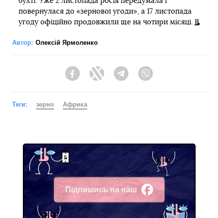
бухті. Уже 2 листопада росія передумала і
повернулася до «зернової угоди», а 17 листопада
угоду офіційно продовжили ще на чотири місяці.
Автор:
Олексій Ярмоленко
Facebook
Twitter
Telegram
Viber
Теги:
зерно
Африка
Підпишись на наш
Facebook