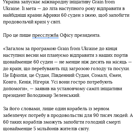
Україна запускає міжнародну ініціативу Grain from
Ukraine. Її мета — до літа наступного року відправити в
найбідніші країни Африки 60 суден з їжею, щоб запобігти
продовольчій кризі у світі.
Про це пише
пресслужба
Офісу президента.
«Загалом за програмою Grain from Ukraine до кінця
наступної весни ми плануємо відправити з наших портів
щонайменше 60 суден — не менше ніж десять на місяць —
до країн, що перебувають під загрозою голоду та посухи.
Це Ефіопія, це Судан, Південний Судан, Сомалі, Ємен,
Конго, Кенія, Нігерія. Усі вони гостро потребують
допомоги», — заявив на установчому саміті ініціативи
президент Володимир Зеленський.
За його словами, лише один корабель із зерном
забезпечує потребу в продовольстві для 90 тисяч людей. А
60 таких кораблів зможуть запобігти голодній смерті
щонайменше 5 мільйонів жителів світу.