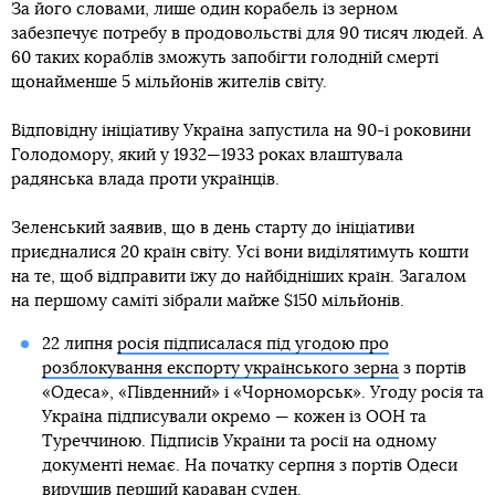
За його словами, лише один корабель із зерном
забезпечує потребу в продовольстві для 90 тисяч людей. А
60 таких кораблів зможуть запобігти голодній смерті
щонайменше 5 мільйонів жителів світу.
Відповідну ініціативу Україна запустила на 90-і роковини
Голодомору, який у 1932—1933 роках влаштувала
радянська влада проти українців.
Зеленський заявив, що в день старту до ініціативи
приєдналися 20 країн світу. Усі вони виділятимуть кошти
на те, щоб відправити їжу до найбідніших країн. Загалом
на першому саміті зібрали майже $150 мільйонів.
22 липня
росія підписалася під угодою про
розблокування експорту українського зерна
з портів
«Одеса», «Південний» і «Чорноморськ». Угоду росія та
Україна підписували окремо — кожен із ООН та
Туреччиною. Підписів України та росії на одному
документі немає. На початку серпня з портів Одеси
вирушив перший караван суден.