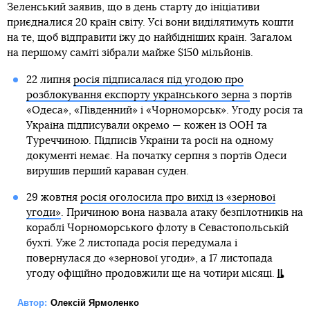
Зеленський заявив, що в день старту до ініціативи
приєдналися 20 країн світу. Усі вони виділятимуть кошти
на те, щоб відправити їжу до найбідніших країн. Загалом
на першому саміті зібрали майже $150 мільйонів.
22 липня
росія підписалася під угодою про
розблокування експорту українського зерна
з портів
«Одеса», «Південний» і «Чорноморськ». Угоду росія та
Україна підписували окремо — кожен із ООН та
Туреччиною. Підписів України та росії на одному
документі немає. На початку серпня з портів Одеси
вирушив перший караван суден.
29 жовтня
росія оголосила про вихід із «зернової
угоди»
. Причиною вона назвала атаку безпілотників на
кораблі Чорноморського флоту в Севастопольській
бухті. Уже 2 листопада росія передумала і
повернулася до «зернової угоди», а 17 листопада
угоду офіційно продовжили ще на чотири місяці.
Автор:
Олексій Ярмоленко