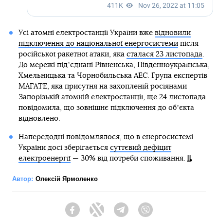
Усі атомні електростанції України вже
відновили
підключення до національної енергосистеми
після
російської ракетної атаки, яка
сталася 23 листопада
.
До мережі підʼєднані Рівненська, Південноукраїнська,
Хмельницька та Чорнобильська АЕС. Група експертів
МАГАТЕ, яка присутня на захопленій росіянами
Запорізькій атомній електростанції, ще 24 листопада
повідомила, що зовнішнє підключення до обʼєкта
відновлено.
Напередодні повідомлялося, що в енергосистемі
України досі зберігається
суттєвий дефіцит
електроенергії
— 30% від потреби споживання.
Автор:
Олексій Ярмоленко
Facebook
Twitter
Telegram
Viber