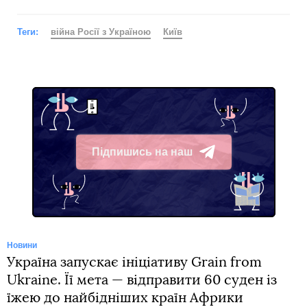
Теги:
війна Росії з Україною
Київ
Підпишись на наш
Telegram
Новини
Україна запускає ініціативу Grain from
Ukraine. Її мета — відправити 60 суден із
їжею до найбідніших країн Африки