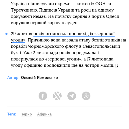
Україна підписували окремо — кожен із ООН та
Туреччиною. Підписів України та росії на одному
документі немає. На початку серпня з портів Одеси
вирушив перший караван суден.
29 жовтня
росія оголосила про вихід із «зернової
угоди»
. Причиною вона назвала атаку безпілотників на
кораблі Чорноморського флоту в Севастопольській
бухті. Уже 2 листопада росія передумала і
повернулася до «зернової угоди», а 17 листопада
угоду офіційно продовжили ще на чотири місяці.
Автор:
Олексій Ярмоленко
Facebook
Twitter
Telegram
Viber
Теги:
зерно
Африка