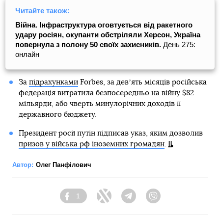
Читайте також:
Війна. Інфраструктура оговтується від ракетного
удару росіян, окупанти обстріляли Херсон, Україна
повернула з полону 50 своїх захисників.
День 275:
онлайн
За
підрахунками
Forbes, за девʼять місяців російська
федерація витратила безпосередньо на війну $82
мільярди, або чверть минулорічних доходів її
державного бюджету.
Президент росії путін підписав указ, яким дозволив
призов у війська рф іноземних громадян
.
Автор:
Олег Панфілович
1
Facebook
Twitter
Telegram
Viber