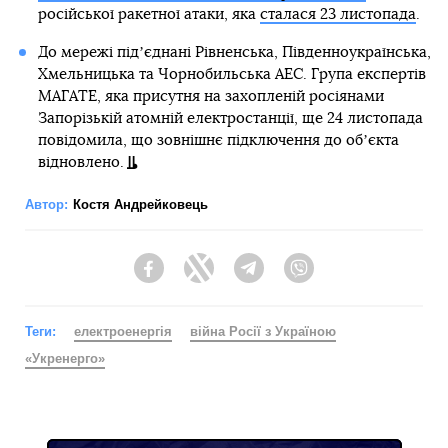
російської ракетної атаки, яка
сталася 23 листопада
.
До мережі підʼєднані Рівненська, Південноукраїнська,
Хмельницька та Чорнобильська АЕС. Група експертів
МАГАТЕ, яка присутня на захопленій росіянами
Запорізькій атомній електростанції, ще 24 листопада
повідомила, що зовнішнє підключення до обʼєкта
відновлено.
Автор:
Костя Андрейковець
Facebook
Twitter
Telegram
Viber
Теги:
електроенергія
війна Росії з Україною
«Укренерго»