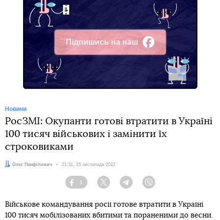
Підпишись на наш
Facebook
Новини
РосЗМІ: Окупанти готові втратити в Україні
100 тисяч військових і замінити їх
строковиками
Автор:
Олег Панфілович
Дата:
21:31, 25 листопада 2022
1
Facebook
Twitter
Telegram
Viber
Військове командування росії готове втратити в Україні
100 тисяч мобілізованих вбитими та пораненими до весни.