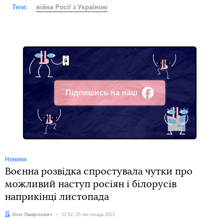
Теги:
війна Росії з Україною
Підпишись на наш
Facebook
Новини
Воєнна розвідка спростувала чутки про
можливий наступ росіян і білорусів
наприкінці листопада
Автор:
Олег Панфілович
Дата:
22:52, 25 листопада 2022