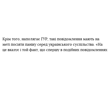
Крім того, наполягає ГУР, такі повідомлення мають на
меті посіяти паніку серед українського суспільства. «На
це вказує і той факт, що спершу в подібних повідомленнях
зазначалася дата можливого «вторгнення» 25—28
листопада, а за кілька годин дата «вторгнення»
змістилася на 28—29 листопада», — заявили в ГУР.
Українців закликають не піддаватися на провокації та
довіряти лише офіційним джерелам інформації.
«Наголошуємо, що Сили оборони України забезпечують
надійних захист наших північних кордонів та готові в
будь-який момент відбити атаку ворога. Крім того,
повідомляємо, що, за даними розвідки, наразі на території
білорусі відсутнє ударне угруповання, яке може виконати