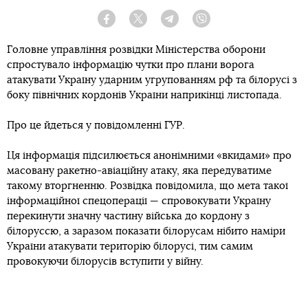
Facebook
Twitter
Telegram
Viber
Головне управління розвідки Міністерства оборони
спростувало інформацію чутки про плани ворога
атакувати Україну ударним угрупованням рф та білорусі з
боку північних кордонів України наприкінці листопада.
Про це йдеться у повідомленні ГУР.
Ця інформація підсилюється анонімними «вкидами» про
масовану ракетно-авіаційну атаку, яка передуватиме
такому вторгненню. Розвідка повідомила, що мета такої
інформаційної спецоперації — спровокувати Україну
перекинути значну частину війська до кордону з
білоруссю, а заразом показати білорусам нібито наміри
України атакувати територію білорусі, тим самим
провокуючи білорусів вступити у війну.