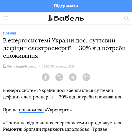
Підтримати
Facebook
Telegram
Twitter
Instagram
Меню
По
по
сай
Новини
В енергосистемі України досі суттєвий
дефіцит електроенергії — 30% від потреби
споживання
Автор:
Костя Андрейковець
Дата:
19:50, 25 листопада 2022
Facebook
Twitter
Telegram
Viber
В енергосистемі України досі зберігається суттєвий
дефіцит електроенергії — 30% від потреби споживання.
Про це
повідомляє
«Укренерго».
«Поетапне відновлення енергосистеми продовжується.
Ремонтні бригади працюють цілодобово. Триває