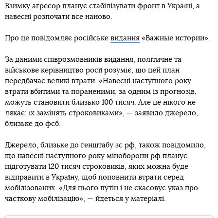
Взимку агресор планує стабілізувати фронт в Україні, а
навесні розпочати все наново.
Про це повідомляє російське
видання
«Важные истории».
За даними співрозмовників видання, політичне та
військове керівництво росії розуміє, що цей план
передбачає великі втрати. «Навесні наступного року
втрати вбитими та пораненими, за одним із прогнозів,
можуть становити близько 100 тисяч. Але це нікого не
лякає: їх замінять строковиками», — заявило джерело,
близьке до фсб.
Джерело, близьке до генштабу зс рф, також повідомило,
що навесні наступного року міноборони рф планує
підготувати 120 тисяч строковиків, яких можна буде
відправити в Україну, щоб поповнити втрати серед
мобілізованих. «Для цього путін і не скасовує указ про
часткову мобілізацію», — йдеться у матеріалі.