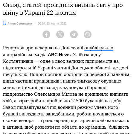
Огляд статей провідних видань світу про
війну в Україні 22 жовтня
Автор:
Антон Семиженко
Дата:
00:39, 23 жовтня 2022
Facebook
Twitter
Telegram
Viber
Репортаж про пекарню на Донеччині
опублікувало
ABC News
австралійське медіа
. Хлібозавод у
Костянтинівці ― одне з двох великих підприємств на
підконтрольній Україні частині Донецької області, де досі
печуть хліб. Попри постійні обстріли та перебої з пальним,
виїзд частини працівників і навіть тимчасову окупацію
млина в Лимані, де завод закуповував борошно,
підприємство Олександра Мілова не припиняло випікати
хліб, а зараз робить приблизно 17 500 буханців на добу.
Завод підлаштувався під воєнний режим: удень його
будівлі виглядають занедбаними, робота починається о
сьомій вечора ― і рано-вранці ще гарячий хліб вантажать
в автівки, щоб розвезти по області до крамниць, більшість
із яких до обіду вже зачиняються. Половину хліба купують