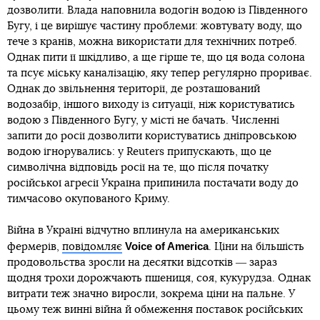
дозволити. Влада наповнила водогін водою із Південного
Бугу, і це вирішує частину проблеми: жовтувату воду, що
тече з кранів, можна використати для технічних потреб.
Однак пити її шкідливо, а ще гірше те, що ця вода солона
та псує міську каналізацію, яку тепер регулярно прориває.
Однак до звільнення території, де розташований
водозабір, іншого виходу із ситуації, ніж користуватись
водою з Південного Бугу, у місті не бачать. Численні
запити до росії дозволити користуватись дніпровською
водою ігнорувались: у Reuters припускають, що це
символічна відповідь росії на те, що після початку
російської агресії Україна припинила постачати воду до
тимчасово окупованого Криму.
Війна в Україні відчутно вплинула на американських
Voice of America
фермерів,
повідомляє
. Ціни на більшість
продовольства зросли на десятки відсотків ― зараз
щодня трохи дорожчають пшениця, соя, кукурудза. Однак
витрати теж значно виросли, зокрема ціни на пальне. У
цьому теж винні війна й обмеження поставок російських