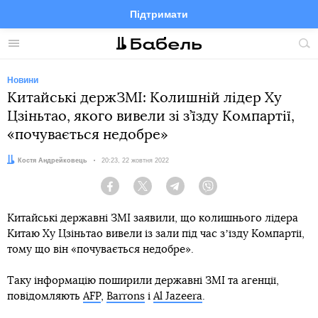
Підтримати
Facebook
Telegram
Twitter
Instagram
Меню
По
по
сай
Новини
Китайські держЗМІ: Колишній лідер Ху
Цзіньтао, якого вивели зі з’їзду Компартії,
«почувається недобре»
Автор:
Костя Андрейковець
Дата:
20:23, 22 жовтня 2022
Facebook
Twitter
Telegram
Viber
Китайські державні ЗМІ заявили, що колишнього лідера
Китаю Ху Цзіньтао вивели із зали під час зʼїзду Компартії,
тому що він «почувається недобре».
Таку інформацію поширили державні ЗМІ та агенції,
повідомляють
AFP
,
Barrons
і
Al Jazeera
.