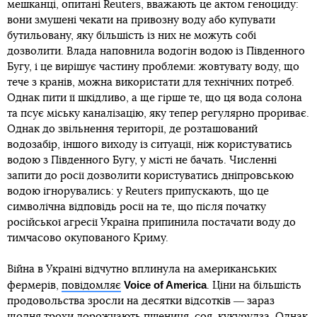
мешканці, опитані Reuters, вважають це актом геноциду:
вони змушені чекати на привозну воду або купувати
бутильовану, яку більшість із них не можуть собі
дозволити. Влада наповнила водогін водою із Південного
Бугу, і це вирішує частину проблеми: жовтувату воду, що
тече з кранів, можна використати для технічних потреб.
Однак пити її шкідливо, а ще гірше те, що ця вода солона
та псує міську каналізацію, яку тепер регулярно прориває.
Однак до звільнення території, де розташований
водозабір, іншого виходу із ситуації, ніж користуватись
водою з Південного Бугу, у місті не бачать. Численні
запити до росії дозволити користуватись дніпровською
водою ігнорувались: у Reuters припускають, що це
символічна відповідь росії на те, що після початку
російської агресії Україна припинила постачати воду до
тимчасово окупованого Криму.
Війна в Україні відчутно вплинула на американських
Voice of America
фермерів,
повідомляє
. Ціни на більшість
продовольства зросли на десятки відсотків ― зараз
щодня трохи дорожчають пшениця, соя, кукурудза. Однак