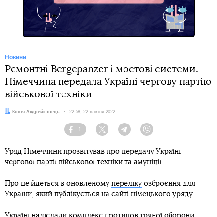
Новини
Ремонтні Bergepanzer і мостові системи.
Німеччина передала Україні чергову партію
військової техніки
Автор:
Костя Андрейковець
Дата:
22:58, 22 жовтня 2022
1
Facebook
Twitter
Telegram
Viber
Уряд Німеччини прозвітував про передачу Україні
чергової партії військової техніки та амуніції.
Про це йдеться в оновленому
переліку
озброєння для
України, який публікується на сайті німецького уряду.
Україні надіслали комплекс протиповітряної оборони