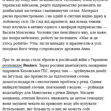
українські військові, решту підприємство розвозить по
донбаських містечках і напівкинутих селах. Матеріал
рясно проілюстровано, і на одній зі світлин видно дірку в
лобовому склі. Це слід від шрапнелі, яка кілька тижнів
тому влучила в автівку одного з шоферів підприємства ―
Василя Моїсеєнка. Чоловік уже пенсійного віку, але каже,
що попри небезпеку, роботу не полишить: «Має ж це
хтось робити». Утім, після випадку зі шрапнеллю в усіх
поїздках його тепер супроводжує дружина Анна.
Про те, як вода стала зброєю в російській війні з Україною,
Reuters
розповідає
. Зараз росіяни шантажують імовірним
підривом Каховської ГЕС, перед тим ― зруйнували дамбу
на Інгульці, що призвело до підтоплення сотень
домогосподарств і екологічних проблем у річці. Однак
найвідчутніший злочин, пов’язаний з водою, ― руйнація
водозабору для Миколаєва з річки Дніпро. Місцеві
мешканці, опитані Reuters, вважають це актом геноциду:
вони змушені чекати на привозну воду або купувати
бутильовану, яку більшість із них не можуть собі