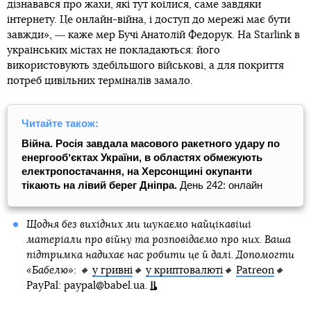
дізнавався про жахи, які тут коїлися, саме завдяки
інтернету. Це онлайн-війна, і доступ до мережі має бути
завжди», ― каже мер Бучі Анатолій Федорук. На Starlink в
українських містах не покладаються: його
використовують здебільшого військові, а для покриття
потреб цивільних терміналів замало.
Читайте також:
Війна. Росія завдала масового ракетного удару по
енергообʼєктах України, в областях обмежують
електропостачання, на Херсонщині окупанти
тікають на лівий берег Дніпра.
День 242: онлайн
Щодня без вихідних ми шукаємо найцікавіші
матеріали про війну та розповідаємо про них. Ваша
підтримка надихає нас робити це й далі. Допомогти
«Бабелю»: 🔸
у гривні
🔸
у криптовалюті
🔸
Patreon
🔸
PayPal: paypal@babel.ua.