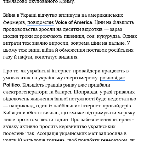
тимчасово окупованого Криму.
Війна в Україні відчутно вплинула на американських
Voice of America
фермерів,
повідомляє
. Ціни на більшість
продовольства зросли на десятки відсотків ― зараз
щодня трохи дорожчають пшениця, соя, кукурудза. Однак
витрати теж значно виросли, зокрема ціни на пальне. У
цьому теж винні війна й обмеження поставок російських
газу й нафти, констатує видання.
Про те, як українські інтернет-провайдери працюють в
умовах атак на українську енергомережу,
розповідає
Politico
. Більшість гравців ринку вже придбали
електрогенератори та батареї. Щоправда, у разі тривалих
відключень живлення їхньої потужності буде недостатньо
― наприклад, один із найбільших інтернет-провайдерів
Київщини «Бест» визнає, що зможе підтримувати мережу
лише протягом шести годин. Про забезпечення інтернет-
зв’язку активно просить керівництво українських
поселень: так, Асоціація українських міст запросила в
уряду 10 мільярдів гривень, щоб придбати генератори, які