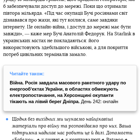
б забезпечували доступ до мережі. Поки що отримали
півтора мільярда. «Під час окупації Бучі росіянами світ
дізнавався про жахи, які тут коїлися, саме завдяки
інтернету. Це онлайн-війна, і доступ до мережі має бути
завжди», ― каже мер Бучі Анатолій Федорук. На Starlink в
українських містах не покладаються: його
використовують здебільшого військові, а для покриття
потреб цивільних терміналів замало.
Читайте також:
Війна. Росія завдала масового ракетного удару по
енергообʼєктах України, в областях обмежують
електропостачання, на Херсонщині окупанти
тікають на лівий берег Дніпра.
День 242: онлайн
Щодня без вихідних ми шукаємо найцікавіші
матеріали про війну та розповідаємо про них. Ваша
підтримка надихає нас робити це й далі. Допомогти
«Бабелю»: 🔸
у гривні
🔸
у криптовалюті
🔸
Patreon
🔸