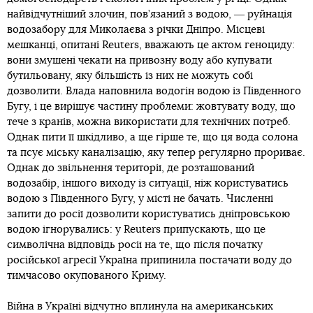
найвідчутніший злочин, пов’язаний з водою, ― руйнація
водозабору для Миколаєва з річки Дніпро. Місцеві
мешканці, опитані Reuters, вважають це актом геноциду:
вони змушені чекати на привозну воду або купувати
бутильовану, яку більшість із них не можуть собі
дозволити. Влада наповнила водогін водою із Південного
Бугу, і це вирішує частину проблеми: жовтувату воду, що
тече з кранів, можна використати для технічних потреб.
Однак пити її шкідливо, а ще гірше те, що ця вода солона
та псує міську каналізацію, яку тепер регулярно прориває.
Однак до звільнення території, де розташований
водозабір, іншого виходу із ситуації, ніж користуватись
водою з Південного Бугу, у місті не бачать. Численні
запити до росії дозволити користуватись дніпровською
водою ігнорувались: у Reuters припускають, що це
символічна відповідь росії на те, що після початку
російської агресії Україна припинила постачати воду до
тимчасово окупованого Криму.
Війна в Україні відчутно вплинула на американських