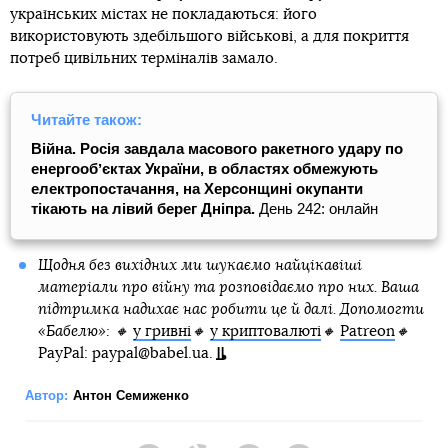
українських містах не покладаються: його
використовують здебільшого військові, а для покриття
потреб цивільних терміналів замало.
Читайте також:
Війна. Росія завдала масового ракетного удару по
енергообʼєктах України, в областях обмежують
електропостачання, на Херсонщині окупанти
тікають на лівий берег Дніпра.
День 242: онлайн
Щодня без вихідних ми шукаємо найцікавіші
матеріали про війну та розповідаємо про них. Ваша
підтримка надихає нас робити це й далі. Допомогти
«Бабелю»: 🔸
у гривні
🔸
у криптовалюті
🔸
Patreon
🔸
PayPal: paypal@babel.ua.
Автор:
Антон Семиженко