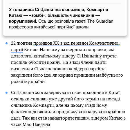
У товариша Сі Цзіньпіна є опозиція, Компартія
Китаю — «зомбі», більшість чиновників —
корумповані.
Ось що розповіла газеті The Guardian
професорка китайської партійної школи
22 жовтня
пройшов ХХ зʼїзд керівної Комуністичної
партії
Китаю. На ньому затвердили поправки, які
дозволять китайському лідеру Сі Цзіньпіну втретє
поспіль очолити країну. На зʼїзді члени партії
визначили Сі як «основного» лідера партії та
закріпили його ідеї як керівні принципи майбутнього
розвитку країни.
Сі Цзіньпін мав завершувати своє правління в Китаї,
оскільки спливав уже другий його термін на посаді
очільника Компартії, але на цьому зʼїзді йому
фактично дозволили продовжувати керувати країною
далі. Так він став найавторитетнішим лідером Китаю з
часів Мао Цзедуна.