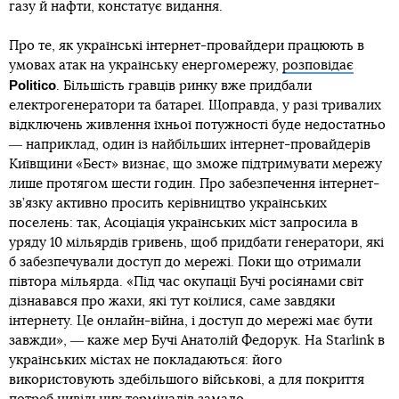
газу й нафти, констатує видання.
Про те, як українські інтернет-провайдери працюють в
умовах атак на українську енергомережу,
розповідає
Politico
. Більшість гравців ринку вже придбали
електрогенератори та батареї. Щоправда, у разі тривалих
відключень живлення їхньої потужності буде недостатньо
― наприклад, один із найбільших інтернет-провайдерів
Київщини «Бест» визнає, що зможе підтримувати мережу
лише протягом шести годин. Про забезпечення інтернет-
зв’язку активно просить керівництво українських
поселень: так, Асоціація українських міст запросила в
уряду 10 мільярдів гривень, щоб придбати генератори, які
б забезпечували доступ до мережі. Поки що отримали
півтора мільярда. «Під час окупації Бучі росіянами світ
дізнавався про жахи, які тут коїлися, саме завдяки
інтернету. Це онлайн-війна, і доступ до мережі має бути
завжди», ― каже мер Бучі Анатолій Федорук. На Starlink в
українських містах не покладаються: його
використовують здебільшого військові, а для покриття