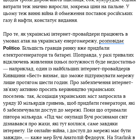
витрати теж значно виросли, зокрема ціни на пальне. У
цьому теж винні війна й обмеження поставок російських
газу й нафти, констатує видання.
Про те, як українські інтернет-провайдери працюють в
умовах атак на українську енергомережу,
розповідає
Politico
. Більшість гравців ринку вже придбали
електрогенератори та батареї. Щоправда, у разі тривалих
відключень живлення їхньої потужності буде недостатньо
― наприклад, один із найбільших інтернет-провайдерів
Київщини «Бест» визнає, що зможе підтримувати мережу
лише протягом шести годин. Про забезпечення інтернет-
зв’язку активно просить керівництво українських
поселень: так, Асоціація українських міст запросила в
уряду 10 мільярдів гривень, щоб придбати генератори, які
б забезпечували доступ до мережі. Поки що отримали
півтора мільярда. «Під час окупації Бучі росіянами світ
дізнавався про жахи, які тут коїлися, саме завдяки
інтернету. Це онлайн-війна, і доступ до мережі має бути
завжди», ― каже мер Бучі Анатолій Федорук. На Starlink в