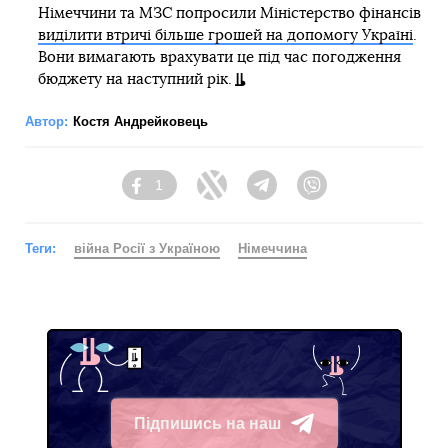
Німеччини та МЗС попросили Міністерство фінансів
виділити втричі більше грошей на допомогу Україні
.
Вони вимагають врахувати це під час погодження
бюджету на наступний рік.
Автор:
Костя Андрейковець
1
Facebook
Twitter
Telegram
Viber
Теги:
війна Росії з Україною
Німеччина
Підпишись на наш
Telegram