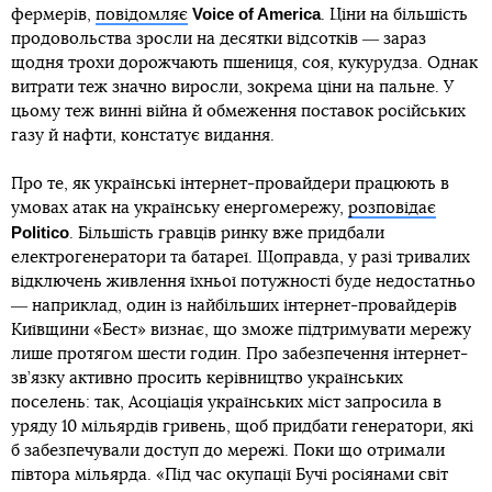
Voice of America
фермерів,
повідомляє
. Ціни на більшість
продовольства зросли на десятки відсотків ― зараз
щодня трохи дорожчають пшениця, соя, кукурудза. Однак
витрати теж значно виросли, зокрема ціни на пальне. У
цьому теж винні війна й обмеження поставок російських
газу й нафти, констатує видання.
Про те, як українські інтернет-провайдери працюють в
умовах атак на українську енергомережу,
розповідає
Politico
. Більшість гравців ринку вже придбали
електрогенератори та батареї. Щоправда, у разі тривалих
відключень живлення їхньої потужності буде недостатньо
― наприклад, один із найбільших інтернет-провайдерів
Київщини «Бест» визнає, що зможе підтримувати мережу
лише протягом шести годин. Про забезпечення інтернет-
зв’язку активно просить керівництво українських
поселень: так, Асоціація українських міст запросила в
уряду 10 мільярдів гривень, щоб придбати генератори, які
б забезпечували доступ до мережі. Поки що отримали
півтора мільярда. «Під час окупації Бучі росіянами світ