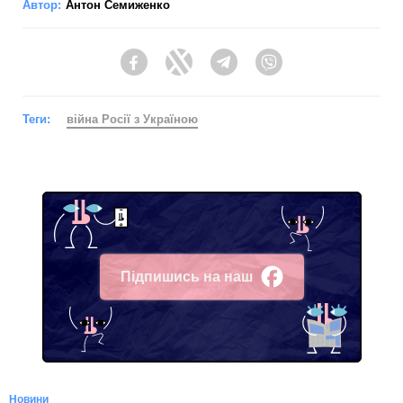
Автор:
Антон Семиженко
Facebook
Twitter
Telegram
Viber
Теги:
війна Росії з Україною
Підпишись на наш
Facebook
Новини