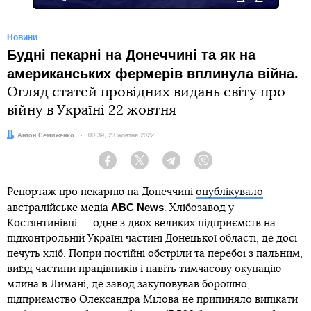
Новини
Будні пекарні на Донеччині та як на
американських фермерів вплинула війна.
Огляд статей провідних видань світу про
війну в Україні 22 жовтня
Автор:
Антон Семиженко
Дата:
00:39, 23 жовтня 2022
Facebook
Twitter
Telegram
Viber
Репортаж про пекарню на Донеччині
опублікувало
ABC News
австралійське медіа
. Хлібозавод у
Костянтинівці ― одне з двох великих підприємств на
підконтрольній Україні частині Донецької області, де досі
печуть хліб. Попри постійні обстріли та перебої з пальним,
виїзд частини працівників і навіть тимчасову окупацію
млина в Лимані, де завод закуповував борошно,
підприємство Олександра Мілова не припиняло випікати