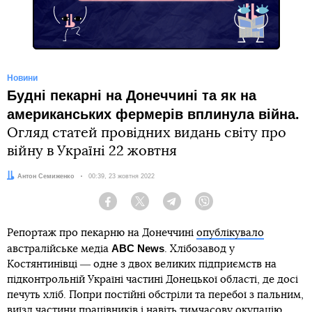
Новини
Будні пекарні на Донеччині та як на
американських фермерів вплинула війна.
Огляд статей провідних видань світу про
війну в Україні 22 жовтня
Автор:
Антон Семиженко
Дата:
00:39, 23 жовтня 2022
Facebook
Twitter
Telegram
Viber
Репортаж про пекарню на Донеччині
опублікувало
ABC News
австралійське медіа
. Хлібозавод у
Костянтинівці ― одне з двох великих підприємств на
підконтрольній Україні частині Донецької області, де досі
печуть хліб. Попри постійні обстріли та перебої з пальним,
виїзд частини працівників і навіть тимчасову окупацію