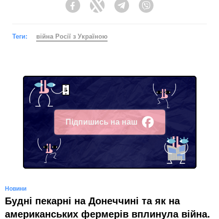
Facebook
Twitter
Telegram
Viber
Теги:
війна Росії з Україною
Підпишись на наш
Facebook
Новини
Будні пекарні на Донеччині та як на
американських фермерів вплинула війна.