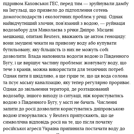
підривом Каховської ГЕС, перед тим ― зруйнували дамбу
на Інгульці, що призвело до підтоплення сотень
домогосподарств і екологічних проблем у річці. Однак
найвідчутніший злочин, пов’язаний з водою, ― руйнація
водозабору для Миколаєва з річки Дніпро. Місцеві
мешканці, опитані Reuters, вважають це актом геноциду:
вони змушені чекати на привозну воду або купувати
бутильовану, яку більшість із них не можуть собі
дозволити. Влада наповнила водогін водою із Південного
Бугу, і це вирішує частину проблеми: жовтувату воду, що
тече з кранів, можна використати для технічних потреб.
Однак пити її шкідливо, а ще гірше те, що ця вода солона
та псує міську каналізацію, яку тепер регулярно прориває.
Однак до звільнення території, де розташований
водозабір, іншого виходу із ситуації, ніж користуватись
водою з Південного Бугу, у місті не бачать. Численні
запити до росії дозволити користуватись дніпровською
водою ігнорувались: у Reuters припускають, що це
символічна відповідь росії на те, що після початку
російської агресії Україна припинила постачати воду до