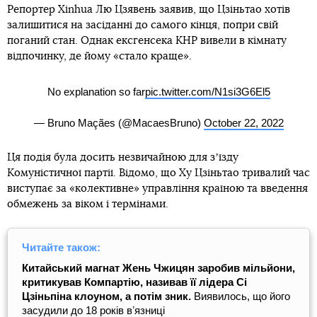
Репортер Xinhua Лю Цзявень заявив, що Цзіньтао хотів
залишитися на засіданні до самого кінця, попри свій
поганий стан. Однак ексгенсека КНР вивели в кімнату
відпочинку, де йому «стало краще».
No explanation so far
pic.twitter.com/N1si3G6El5
— Bruno Maçães (@MacaesBruno)
October 22, 2022
Ця подія була досить незвичайною для зʼїзду
Комуністичної партії. Відомо, що Ху Цзіньтао тривалий час
виступає за «колективне» управління країною та введення
обмежень за віком і термінами.
Читайте також:
Китайський магнат Жень Чжицян заробив мільйони,
критикував Компартію, називав її лідера Сі
Цзіньпіна клоуном, а потім зник.
Виявилось, що його
засудили до 18 років вʼязниці