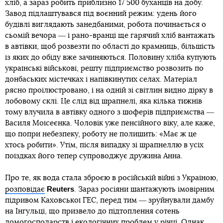
хліб, а зараз робить приблизно 17 500 буханців на добу.
Завод підлаштувався під воєнний режим: удень його
будівлі виглядають занедбаними, робота починається о
сьомій вечора ― і рано-вранці ще гарячий хліб вантажать
в автівки, щоб розвезти по області до крамниць, більшість
із яких до обіду вже зачиняються. Половину хліба купують
українські військові, решту підприємство розвозить по
донбаських містечках і напівкинутих селах. Матеріал
рясно проілюстровано, і на одній зі світлин видно дірку в
лобовому склі. Це слід від шрапнелі, яка кілька тижнів
тому влучила в автівку одного з шоферів підприємства ―
Василя Моїсеєнка. Чоловік уже пенсійного віку, але каже,
що попри небезпеку, роботу не полишить: «Має ж це
хтось робити». Утім, після випадку зі шрапнеллю в усіх
поїздках його тепер супроводжує дружина Анна.
Про те, як вода стала зброєю в російській війні з Україною,
Reuters
розповідає
. Зараз росіяни шантажують імовірним
підривом Каховської ГЕС, перед тим ― зруйнували дамбу
на Інгульці, що призвело до підтоплення сотень
домогосподарств і екологічних проблем у річці. Однак