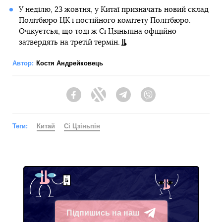
У неділю, 23 жовтня, у Китаї призначать новий склад
Політбюро ЦК і постійного комітету Політбюро.
Очікуєтсья, що тоді ж Сі Цзіньпіна офіційно
затвердять на третій термін.
Автор:
Костя Андрейковець
Facebook
Twitter
Telegram
Viber
Теги:
Китай
Сі Цзіньпін
Підпишись на наш
Telegram