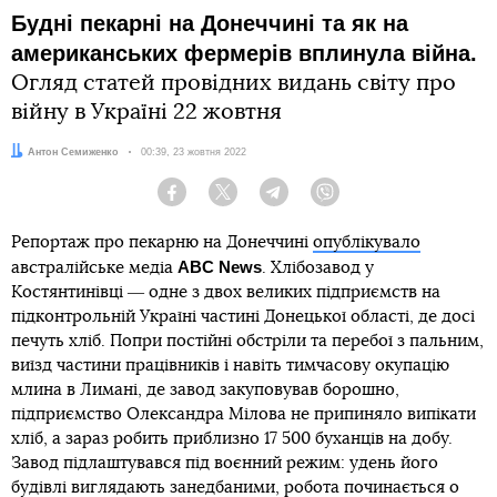
Будні пекарні на Донеччині та як на
американських фермерів вплинула війна.
Огляд статей провідних видань світу про
війну в Україні 22 жовтня
Автор:
Антон Семиженко
Дата:
00:39, 23 жовтня 2022
Facebook
Twitter
Telegram
Viber
Репортаж про пекарню на Донеччині
опублікувало
ABC News
австралійське медіа
. Хлібозавод у
Костянтинівці ― одне з двох великих підприємств на
підконтрольній Україні частині Донецької області, де досі
печуть хліб. Попри постійні обстріли та перебої з пальним,
виїзд частини працівників і навіть тимчасову окупацію
млина в Лимані, де завод закуповував борошно,
підприємство Олександра Мілова не припиняло випікати
хліб, а зараз робить приблизно 17 500 буханців на добу.
Завод підлаштувався під воєнний режим: удень його
будівлі виглядають занедбаними, робота починається о