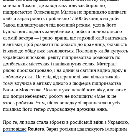
млина в Лимані, де завод закуповував борошно,
підприємство Олександра Мілова не припиняло випікати
хліб, а зараз робить приблизно 17 500 буханців на добу.
Завод підлаштувався під воєнний режим: удень його
будівлі виглядають занедбаними, робота починається о
сьомій вечора ― і рано-вранці ще гарячий хліб вантажать
в автівки, щоб розвезти по області до крамниць, більшість
із яких до обіду вже зачиняються. Половину хліба купують
українські військові, решту підприємство розвозить по
донбаських містечках і напівкинутих селах. Матеріал
рясно проілюстровано, і на одній зі світлин видно дірку в
лобовому склі. Це слід від шрапнелі, яка кілька тижнів
тому влучила в автівку одного з шоферів підприємства ―
Василя Моїсеєнка. Чоловік уже пенсійного віку, але каже,
що попри небезпеку, роботу не полишить: «Має ж це
хтось робити». Утім, після випадку зі шрапнеллю в усіх
поїздках його тепер супроводжує дружина Анна.
Про те, як вода стала зброєю в російській війні з Україною,
Reuters
розповідає
. Зараз росіяни шантажують імовірним