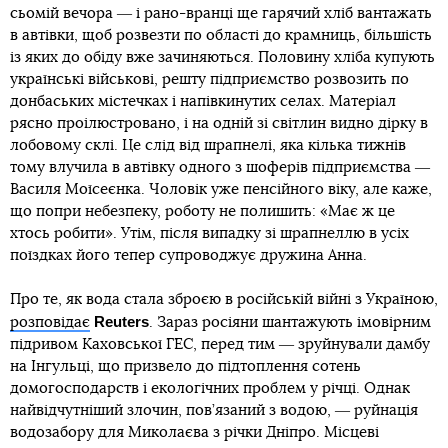
сьомій вечора ― і рано-вранці ще гарячий хліб вантажать
в автівки, щоб розвезти по області до крамниць, більшість
із яких до обіду вже зачиняються. Половину хліба купують
українські військові, решту підприємство розвозить по
донбаських містечках і напівкинутих селах. Матеріал
рясно проілюстровано, і на одній зі світлин видно дірку в
лобовому склі. Це слід від шрапнелі, яка кілька тижнів
тому влучила в автівку одного з шоферів підприємства ―
Василя Моїсеєнка. Чоловік уже пенсійного віку, але каже,
що попри небезпеку, роботу не полишить: «Має ж це
хтось робити». Утім, після випадку зі шрапнеллю в усіх
поїздках його тепер супроводжує дружина Анна.
Про те, як вода стала зброєю в російській війні з Україною,
Reuters
розповідає
. Зараз росіяни шантажують імовірним
підривом Каховської ГЕС, перед тим ― зруйнували дамбу
на Інгульці, що призвело до підтоплення сотень
домогосподарств і екологічних проблем у річці. Однак
найвідчутніший злочин, пов’язаний з водою, ― руйнація
водозабору для Миколаєва з річки Дніпро. Місцеві