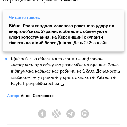
потреб цивільних терміналів замало.
Читайте також:
Війна. Росія завдала масового ракетного удару по
енергообʼєктах України, в областях обмежують
електропостачання, на Херсонщині окупанти
тікають на лівий берег Дніпра.
День 242: онлайн
Щодня без вихідних ми шукаємо найцікавіші
матеріали про війну та розповідаємо про них. Ваша
підтримка надихає нас робити це й далі. Допомогти
«Бабелю»: 🔸
у гривні
🔸
у криптовалюті
🔸
Patreon
🔸
PayPal: paypal@babel.ua.
Автор:
Антон Семиженко
Facebook
Twitter
Telegram
Viber