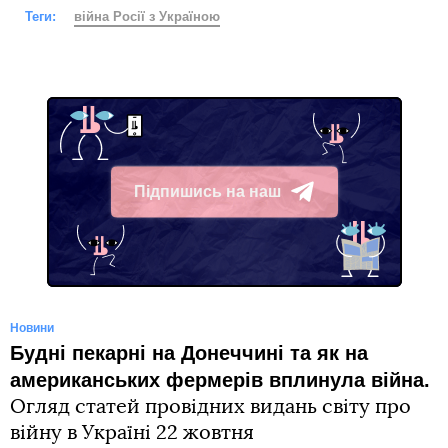
Теги:
війна Росії з Україною
Підпишись на наш
Telegram
Новини
Будні пекарні на Донеччині та як на
американських фермерів вплинула війна.
Огляд статей провідних видань світу про
війну в Україні 22 жовтня