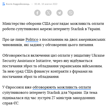
Автор:
Костя Андрейковець
Дата:
00:46, 18 жовтня 2022
Facebook
Twitter
Telegram
Viber
Міністерство оборони США розглядає можливість оплати
роботи супутникової мережі інтернету Starlink в Україні.
Про це пише
Politico
з посиланням на двох американських
чиновників, які задіяні у обговоренні цього питання.
Обговорюється включення цієї оплати у ініціативу Ukraine
Security Assistance Initiative, через яку відбувається
постачання зброї та обладнання українським військовим.
За нею уряд США фінансує контракти з фірмами на
постачання зброї та обладнання.
У Євросоюзі вже
обговорюють можливість оплати
супутникового інтернету Starlink для України. Ця тема
піднімалася під час зустрічі 27 міністрів закордонних
справ ЄС.