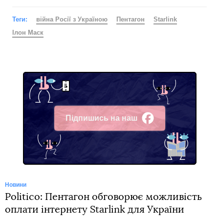
Теги:
війна Росії з Україною
Пентагон
Starlink
Ілон Маск
Підпишись на наш
Facebook
Новини
Politico: Пентагон обговорює можливість
оплати інтернету Starlink для України