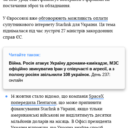
постачання зброї та обладнання.
У Євросоюзі вже
обговорюють можливість оплати
супутникового інтернету Starlink для України. Ця тема
піднімалася під час зустрічі 27 міністрів закордонних
справ ЄС.
Читайте також:
Війна. Росія атакує Україну дронами-камікадзе, МЗС
офіційно звинуватив Іран у співучасті в агресії, а з
полону росіян звільнили 108 українок.
День 237:
онлайн
14 жовтня стало відомо, що компанія
SpaceX
попередила Пентагон
, що може припинити
фінансування Starlink в Україні, якщо тільки
американські військові не виділятимуть десятки
мільйонів доларів на місяць. В Офісі президента
України відповіли, що
Україна знайде спосіб