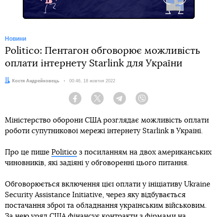
Новини
Politico: Пентагон обговорює можливість
оплати інтернету Starlink для України
Автор:
Костя Андрейковець
Дата:
00:46, 18 жовтня 2022
Facebook
Twitter
Telegram
Viber
Міністерство оборони США розглядає можливість оплати
роботи супутникової мережі інтернету Starlink в Україні.
Про це пише
Politico
з посиланням на двох американських
чиновників, які задіяні у обговоренні цього питання.
Обговорюється включення цієї оплати у ініціативу Ukraine
Security Assistance Initiative, через яку відбувається
постачання зброї та обладнання українським військовим.
За нею уряд США фінансує контракти з фірмами на