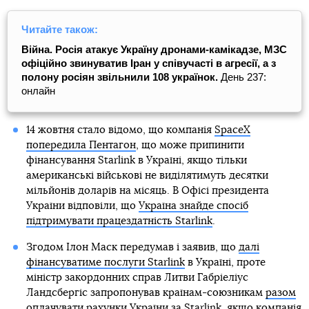
Читайте також:
Війна. Росія атакує Україну дронами-камікадзе, МЗС
офіційно звинуватив Іран у співучасті в агресії, а з
полону росіян звільнили 108 українок.
День 237:
онлайн
14 жовтня стало відомо, що компанія
SpaceX
попередила Пентагон
, що може припинити
фінансування Starlink в Україні, якщо тільки
американські військові не виділятимуть десятки
мільйонів доларів на місяць. В Офісі президента
України відповіли, що
Україна знайде спосіб
підтримувати працездатність Starlink
.
Згодом Ілон Маск передумав і заявив, що
далі
фінансуватиме послуги Starlink
в Україні, проте
міністр закордонних справ Литви Габріеліус
Ландсбергіс запропонував країнам-союзникам
разом
оплачувати рахунки України
за Starlink, якщо компанія