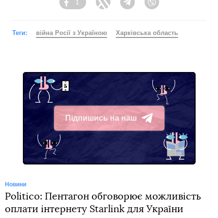
1
Facebook
Twitter
Telegram
Viber
Теги:
війна Росії з Україною
Харківська область
Підпишись на наш
Telegram
Новини
Politico: Пентагон обговорює можливість
оплати інтернету Starlink для України