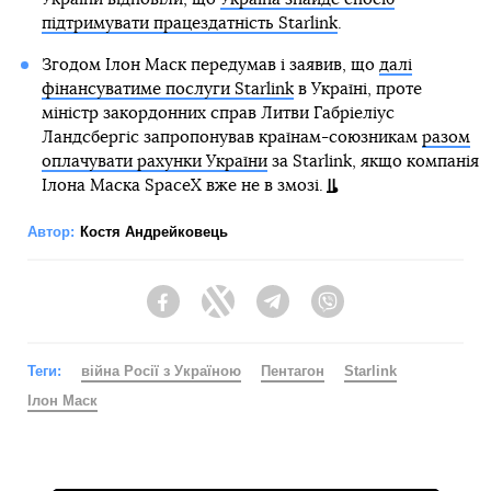
підтримувати працездатність Starlink
.
Згодом Ілон Маск передумав і заявив, що
далі
фінансуватиме послуги Starlink
в Україні, проте
міністр закордонних справ Литви Габріеліус
Ландсбергіс запропонував країнам-союзникам
разом
оплачувати рахунки України
за Starlink, якщо компанія
Ілона Маска SpaceX вже не в змозі.
Автор:
Костя Андрейковець
Facebook
Twitter
Telegram
Viber
Теги:
війна Росії з Україною
Пентагон
Starlink
Ілон Маск