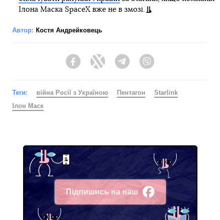
Ілона Маска SpaceX вже не в змозі.
Автор:
Костя Андрейковець
Facebook
Twitter
Telegram
Viber
Теги:
війна Росії з Україною
Пентагон
Starlink
Ілон Маск
Підпишись на наш
Facebook