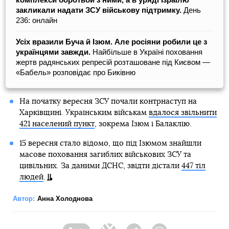
закликали надати ЗСУ військову підтримку.
День
236: онлайн
Усіх вразили Буча й Ізюм. Але росіяни робили це з
українцями завжди.
Найбільше в Україні поховання
жертв радянських репресій розташоване під Києвом ―
«Бабель» розповідає про Биківню
На початку вересня ЗСУ почали контрнаступ на
Харківщині. Українським військам
вдалося звільнити
421 населений пункт
, зокрема Ізюм і Балаклію.
15 вересня стало відомо, що під Ізюмом знайшли
масове поховання загиблих військових ЗСУ та
цивільних. За даними ДСНС, звідти дістали
447 тіл
людей
.
Автор:
Анна Холоднова