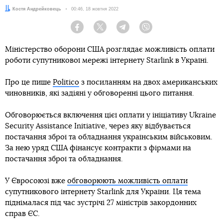
Автор:
Костя Андрейковець
Дата:
00:46, 18 жовтня 2022
Facebook
Twitter
Telegram
Viber
Міністерство оборони США розглядає можливість оплати
роботи супутникової мережі інтернету Starlink в Україні.
Про це пише
Politico
з посиланням на двох американських
чиновників, які задіяні у обговоренні цього питання.
Обговорюється включення цієї оплати у ініціативу Ukraine
Security Assistance Initiative, через яку відбувається
постачання зброї та обладнання українським військовим.
За нею уряд США фінансує контракти з фірмами на
постачання зброї та обладнання.
У Євросоюзі вже
обговорюють можливість оплати
супутникового інтернету Starlink для України. Ця тема
піднімалася під час зустрічі 27 міністрів закордонних
справ ЄС.