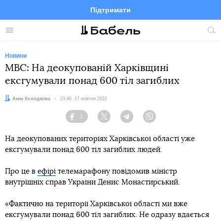
Підтримати
Facebook
Telegram
Twitter
Instagram
Меню
По
по
сай
Новини
МВС: На деокупованій Харківщині
ексгумували понад 600 тіл загиблих
Автор:
Анна Холоднова
Дата:
23:46, 17 жовтня 2022
1
Facebook
Twitter
Telegram
Viber
На деокупованих територіях Харківської області уже
ексгумували понад 600 тіл загиблих людей.
Про це в
ефірі
телемарафону повідомив міністр
внутрішніх справ України Денис Монастирський.
«Фактично на території Харківської області ми вже
ексгумували понад 600 тіл загиблих. Не одразу вдається