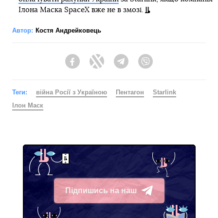
Ілона Маска SpaceX вже не в змозі.
Автор:
Костя Андрейковець
Facebook
Twitter
Telegram
Viber
Теги:
війна Росії з Україною
Пентагон
Starlink
Ілон Маск
Підпишись на наш
Telegram