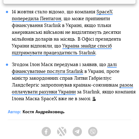
14 жовтня стало відомо, що компанія
SpaceX
попередила Пентагон
, що може припинити
фінансування Starlink в Україні, якщо тільки
американські військові не виділятимуть десятки
мільйонів доларів на місяць. В Офісі президента
України відповіли, що
Україна знайде спосіб
підтримувати працездатність Starlink
.
Згодом Ілон Маск передумав і заявив, що
далі
фінансуватиме послуги Starlink
в Україні, проте
міністр закордонних справ Литви Габріеліус
Ландсбергіс запропонував країнам-союзникам
разом
оплачувати рахунки України
за Starlink, якщо компанія
Ілона Маска SpaceX вже не в змозі.
Автор:
Костя Андрейковець
Facebook
Twitter
Telegram
Viber