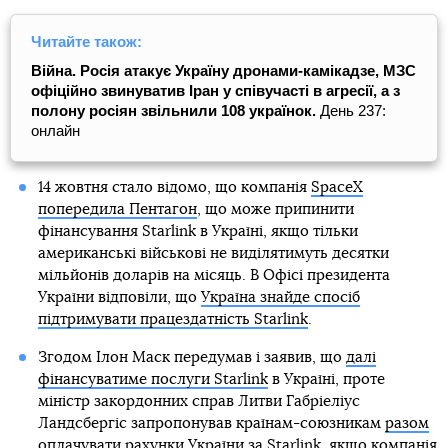
Читайте також:
Війна. Росія атакує Україну дронами-камікадзе, МЗС
офіційно звинуватив Іран у співучасті в агресії, а з
полону росіян звільнили 108 українок.
День 237:
онлайн
14 жовтня стало відомо, що компанія
SpaceX
попередила Пентагон
, що може припинити
фінансування Starlink в Україні, якщо тільки
американські військові не виділятимуть десятки
мільйонів доларів на місяць. В Офісі президента
України відповіли, що
Україна знайде спосіб
підтримувати працездатність Starlink
.
Згодом Ілон Маск передумав і заявив, що
далі
фінансуватиме послуги Starlink
в Україні, проте
міністр закордонних справ Литви Габріеліус
Ландсбергіс запропонував країнам-союзникам
разом
оплачувати рахунки України
за Starlink, якщо компанія