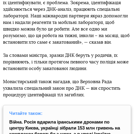
їх ідентифікувати, є проблема. Зокрема, ідентифікація
здійснюється через ДНК-аналіз, працюють спеціальні
лабораторії. Наші міжнародні партнери якраз допомогли
нам і надали реагенти та мобільні лабораторії, щоб
швидко можна було це робити. Але все одно ми
розуміємо, що ця робота на тижні, інколи – на місяці, щоб
встановити хто саме є закатований», — сказав він.
За словами міністра, зразки ДНК беруть у родичів, їх
порівнюють, і тільки протягом певного часу поліція може
встановити особу закатованої людини.
Монастирський також нагадав, що Верховна Рада
ухвалила спеціальний закон про ДНК — він спростить
процедуру ідентифікації тіл загиблих.
Читайте також:
Війна. Росія вдарила іранськими дронами по
центру Києва, українці зібрали 153 млн гривень на
комплекси боротьби з ними, а в уряді Ізраїлю