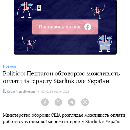
Підпишись на наш
Facebook
Новини
Politico: Пентагон обговорює можливість
оплати інтернету Starlink для України
Автор:
Костя Андрейковець
Дата:
00:46, 18 жовтня 2022
Facebook
Twitter
Telegram
Viber
Міністерство оборони США розглядає можливість оплати
роботи супутникової мережі інтернету Starlink в Україні.