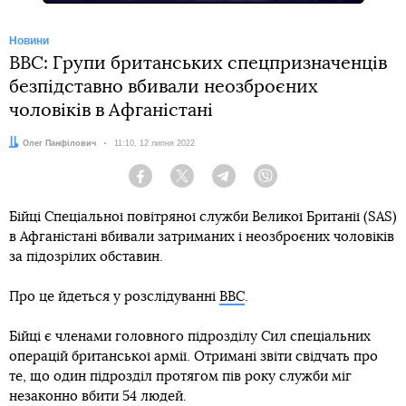
Новини
BBC: Групи британських спецпризначенців
безпідставно вбивали неозброєних
чоловіків в Афганістані
Автор:
Олег Панфілович
Дата:
11:10, 12 липня 2022
Facebook
Twitter
Telegram
Viber
Бійці Спеціальної повітряної служби Великої Британії (SAS)
в Афганістані вбивали затриманих і неозброєних чоловіків
за підозрілих обставин.
Про це йдеться у розслідуванні
BBC
.
Бійці є членами головного підрозділу Сил спеціальних
операцій британської армії. Отримані звіти свідчать про
те, що один підрозділ протягом пів року служби міг
незаконно вбити 54 людей.