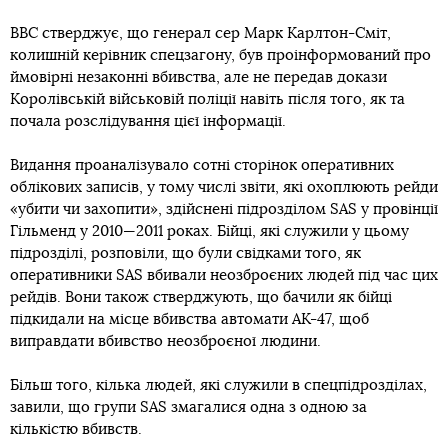
BBC стверджує, що генерал сер Марк Карлтон-Сміт,
колишній керівник спецзагону, був проінформований про
ймовірні незаконні вбивства, але не передав докази
Королівській військовій поліції навіть після того, як та
почала розслідування цієї інформації.
Видання проаналізувало сотні сторінок оперативних
облікових записів, у тому числі звіти, які охоплюють рейди
«убити чи захопити», здійснені підрозділом SAS у провінції
Гільменд у 2010—2011 роках. Бійці, які служили у цьому
підрозділі, розповіли, що були свідками того, як
оперативники SAS вбивали неозброєних людей під час цих
рейдів. Вони також стверджують, що бачили як бійці
підкидали на місце вбивства автомати АК-47, щоб
виправдати вбивство неозброєної людини.
Більш того, кілька людей, які служили в спецпідрозділах,
завили, що групи SAS змагалися одна з одною за
кількістю вбивств.