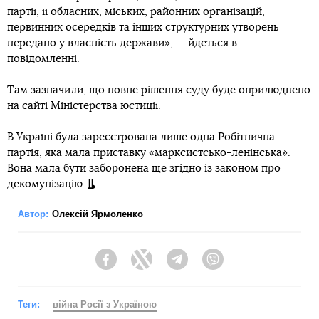
партії, її обласних, міських, районних організацій,
первинних осередків та інших структурних утворень
передано у власність держави», — йдеться в
повідомленні.
Там зазначили, що повне рішення суду буде оприлюднено
на сайті Міністерства юстиції.
В Україні була зареєстрована лише одна Робітнична
партія, яка мала приставку «марксистсько-ленінська».
Вона мала бути заборонена ще згідно із законом про
декомунізацію.
Автор:
Олексій Ярмоленко
Facebook
Twitter
Telegram
Viber
Теги:
війна Росії з Україною