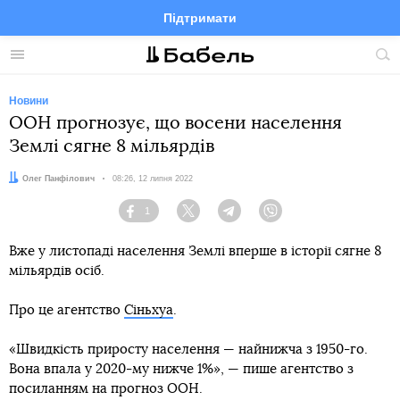
Підтримати
Facebook
Telegram
Twitter
Instagram
Меню
По
по
сай
Новини
ООН прогнозує, що восени населення
Землі сягне 8 мільярдів
Автор:
Олег Панфілович
Дата:
08:26, 12 липня 2022
1
Facebook
Twitter
Telegram
Viber
Вже у листопаді населення Землі вперше в історії сягне 8
мільярдів осіб.
Про це агентство
Сіньхуа
.
«Швидкість приросту населення — найнижча з 1950-го.
Вона впала у 2020-му нижче 1%», — пише агентство з
посиланням на прогноз ООН.