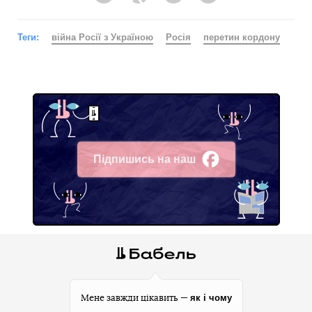
Теги:
війна Росії з Україною
Росія
перетин кордону
Підпишись на наш
Facebook
як і чому
Мене завжди цікавить —