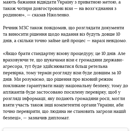
мають бажання відвідати Україну з приватною метою, а
також чотири довгострокові візи — на воззʼєднання з
родиною», — сказав Ніколенко.
Речник МЗС також повідомив, що розглядати документи
та виносити рішення щодо надання віз будуть довше 10
днів, а скільки точно займе цей процес — наразі невідомо.
«Якщо брати стандартну візову процедуру, це 10 днів. Але
враховуючи те, що шукачами візи є громадяни держави-
агресора, тут буде здійснюватися більш ретельна
перевірка, тому термін розгляду візи буде довшим за 10
днів. Ми розуміємо, що рішення про візовий режим
покликане гарантувати нашу національну безпеку, тому до
аплікантів буде застосовано посилену перевірку, щоб у
розгляді інформації, яку подають громадяни росії, могли
взяти участь також інші компетентні органи України, аби
точно перевірити, що людина не становить загрози нашій
безпеці», — зазначив дипломат.