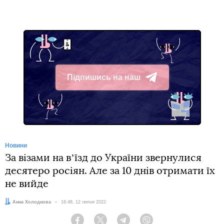
Підпишись на наш
Telegram
Новини
За візами на вʼїзд до України звернулися
десятеро росіян. Але за 10 днів отримати їх
не вийде
Автор:
Анна Холоднова
Дата:
16:48, 12 липня 2022
Facebook
Twitter
Telegram
Viber