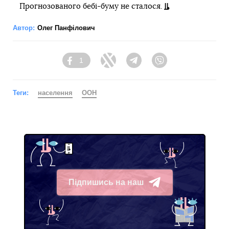
Прогнозованого бебі-буму не сталося.
Автор:
Олег Панфілович
1
Facebook
Twitter
Telegram
Viber
Теги:
населення
ООН
Підпишись на наш
Telegram