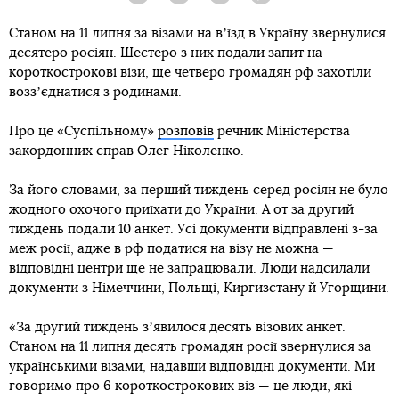
Станом на 11 липня за візами на вʼїзд в Україну звернулися
десятеро росіян. Шестеро з них подали запит на
короткострокові візи, ще четверо громадян рф захотіли
воззʼєднатися з родинами.
Про це «Суспільному»
розповів
речник Міністерства
закордонних справ Олег Ніколенко.
За його словами, за перший тиждень серед росіян не було
жодного охочого приїхати до України. А от за другий
тиждень подали 10 анкет. Усі документи відправлені з-за
меж росії, адже в рф податися на візу не можна —
відповідні центри ще не запрацювали. Люди надсилали
документи з Німеччини, Польщі, Киргизстану й Угорщини.
«За другий тиждень зʼявилося десять візових анкет.
Станом на 11 липня десять громадян росії звернулися за
українськими візами, надавши відповідні документи. Ми
говоримо про 6 короткострокових віз — це люди, які