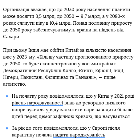
Організація вважає, що до 2030 року населення планети
може досягти 8,5 млрд, до 2050 — 9,7 млрд, а у 2080-х
роках сягнути піку в 10,4 млрд. Понад половину приросту
до 2050 року забезпечуватимуть країни на південь від
Сахари.
При цьому Індія має обійти Китай за кількістю населення
вже у 2023-му. «Більшу частину прогнозованого приросту
до 2050-го буде сконцентровано у восьми країнах:
Демократичній Республіці Конго, Єгипті, Ефіопії, Індії,
Нігерії, Пакистані, Філіппінах та Танзанії», — пише
агентство.
На початку року повідомлялося, що у Китаї у 2021 році
рівень народжуваності
впав до рекордно низького —
попри зусилля уряду заохотити пари заводити більше
дітей перед демографічною кризою, що насувається.
За рік до того повідомлялося, що у Європі після
карантину почала
падати народжуваність
.