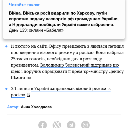
Читайте також:
Війна. Війська росії вдарили по Харкову, путін
спростив видачу паспортів рф громадянам України,
а Нідерланди пообіцяли Україні важке озброєння
.
День 139: онлайн «Бабеля»
11 лютого на сайті Офісу президента зʼявилася петиція
про введення візового режиму з росією. Вона набрала
25 тисяч голосів, необхідних для її розгляду
президентом.
Володимир Зеленський підтримав цю
ідею
і доручив опрацювати її премʼєр-міністру Денису
Шмигалю.
З 1 липня
в Україні запрацював візовий режим із
росією
.
Автор:
Анна Холоднова
Facebook
Twitter
Telegram
Viber