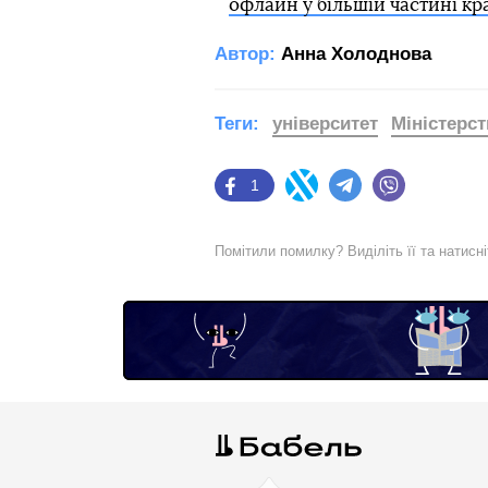
офлайн у більшій частині кр
Автор:
Анна Холоднова
Теги:
університет
Міністерст
1
Facebook
Twitter
Telegram
Viber
Помітили помилку? Виділіть її та натисн