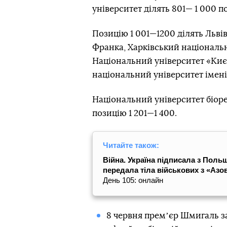
університет ділять 801— 1 000 п
Позицію 1 001—1200 ділять Льві
Франка, Харківський національн
Національний університет «Киє
національний університет імені 
Національний університет біор
позицію 1 201—1 400.
Читайте також:
Війна. Україна підписала з Поль
передала тіла військових з «Азо
День 105: онлайн
8 червня премʼєр Шмигаль з