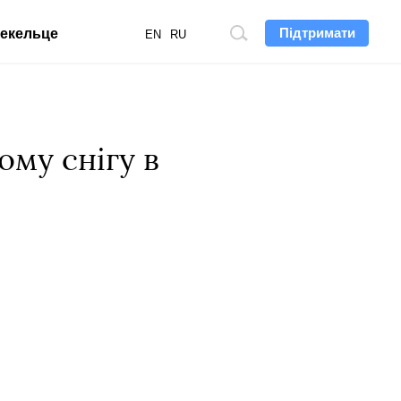
Підтримати
екельце
Пошук
EN
RU
по
сайту
ому снігу в