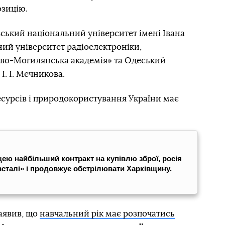
озицію.
вський національний університет імені Івана
ий університет радіоелектроніки,
во-Могилянська академія» та Одеський
І. І. Мечникова.
есурсів і природокористування України має
щею найбільший контракт на купівлю зброї, росія
всталі» і продовжує обстрілювати Харківщину.
аявив, що
навчальний рік має розпочатись