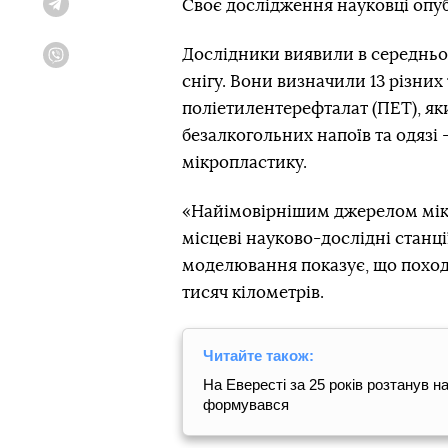
Своє дослідження науковці опуб
Telegram
Дослідники виявили в середньо
Viber
снігу. Вони визначили 13 різни
поліетилентерефталат (ПЕТ), я
безалкогольних напоїв та одязі 
мікропластику.
«Найімовірнішим джерелом мікр
місцеві науково-дослідні станці
моделювання показує, що походж
тисяч кілометрів.
Читайте також:
На Евересті за 25 років розтанув н
формувався