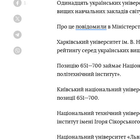
Одинадцять українських універ
1
Facebook
вищих навчальних закладів світу
Twitter
Про це
повідомили
в Міністерств
Telegram
Харківський університет ім. В. 
рейтингу серед українських виш
Viber
Позицію 651—700 займає Націон
політехнічний інститут».
Київський національний універ
позиції 651—700.
Національний технічний універ
інститут імені Ігоря Сікорськог
Національний університет «Льв