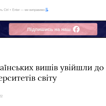
іть
Ctrl
+
Enter
— ми виправимо
Підпишись на наш
Facebook
аїнських вишів увійшли до
рситетів світу
22