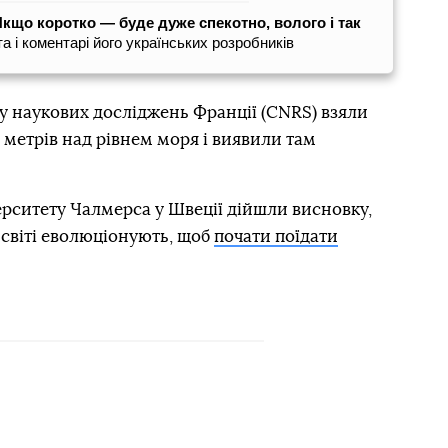
Якщо коротко — буде дуже спекотно, волого і так
а і коментарі його українських розробників
у наукових досліджень Франції (CNRS) взяли
7 метрів над рівнем моря і виявили там
ерситету Чалмерса у Швеції дійшли висновку,
 світі еволюціонують, щоб
почати поїдати