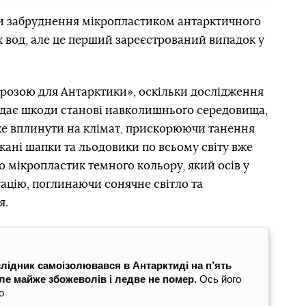
и забруднення мікропластиком антарктичного
 вод, але це перший зареєстрований випадок у
грозою для Антарктики», оскільки дослідження
вдає шкоди станові навколишнього середовища,
оже вплинути на клімат, прискорюючи танення
рижані шапки та льодовики по всьому світу вже
що мікропластик темного кольору, який осів у
ацію, поглинаючи сонячне світло та
я.
лідник самоізолювався в Антарктиді на п’ять
 але майже збожеволів і ледве не помер.
Ось його
о