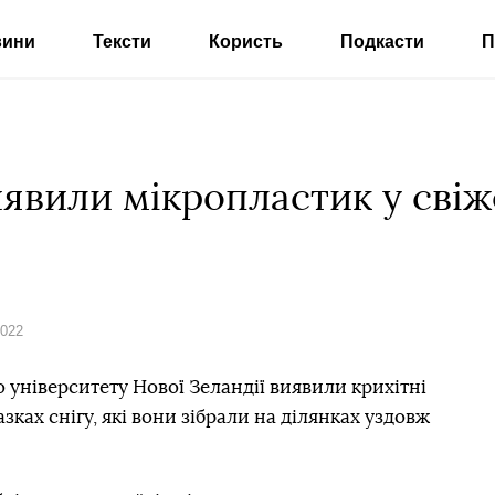
вини
Тексти
Користь
Подкасти
П
явили мікропластик у свіж
2022
 університету Нової Зеландії виявили крихітні
азках снігу, які вони зібрали на ділянках уздовж