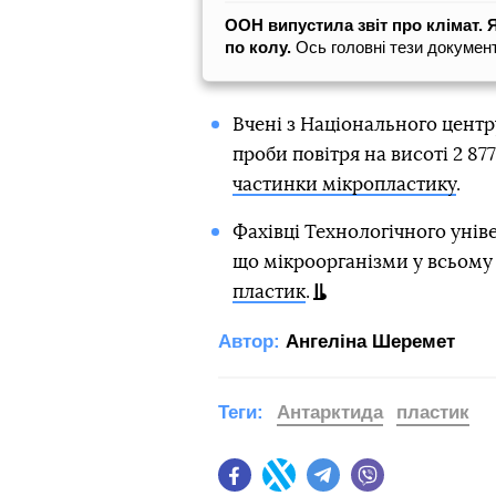
ООН випустила звіт про клімат. 
по колу.
Ось головні тези документ
Вчені з Національного центр
проби повітря на висоті 2 87
частинки мікропластику
.
Фахівці Технологічного унів
що мікроорганізми у всьому
пластик
.
Автор:
Ангеліна Шеремет
Теги:
Антарктида
пластик
Facebook
Twitter
Telegram
Viber