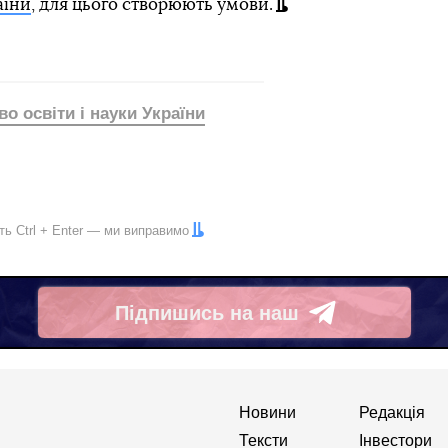
аїни
, для цього створюють умови.
во освіти і науки України
іть
Ctrl
+
Enter
— ми виправимо
Підпишись на наш
Telegram
Новини
Редакція
Тексти
Інвестори