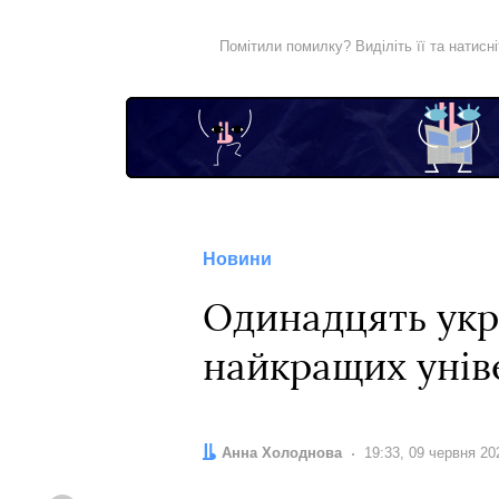
Помітили помилку? Виділіть її та натисн
Новини
Одинадцять укр
найкращих уніве
Автор:
Анна Холоднова
Дата:
19:33, 09 червня 20