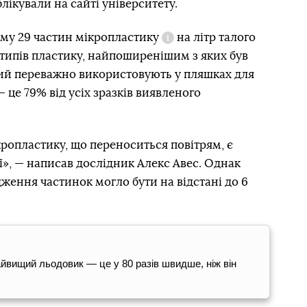
лікували на сайті університету.
му 29 частин
мікропластику
на літр талого
Довідка
х типів пластику, найпоширенішим з яких був
кий переважно використовують у пляшках для
— це 79% від усіх зразків виявленого
опластику, що переноситься повітрям, є
ї», — написав дослідник Алекс Авес. Однак
ення частинок могло бути на відстані до 6
айвищий льодовик — це у 80 разів швидше, ніж він