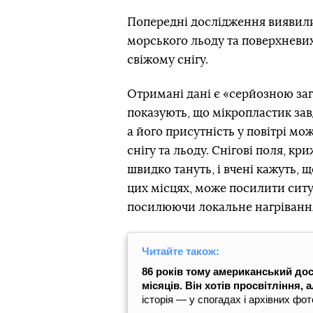
Попередні дослідження виявил
морського льоду та поверхневих
свіжому снігу.
Отримані дані є «серйозною за
показують, що мікропластик за
а його присутність у повітрі м
снігу та льоду. Снігові поля, к
швидко тануть, і вчені кажуть, 
цих місцях, може посилити ситу
посилюючи локальне нагріванн
Читайте також:
86 років тому американський дос
місяців. Він хотів просвітління,
історія — у спогадах і архівних фот