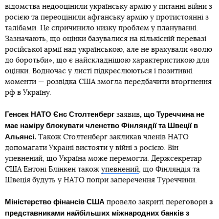
відомства недооцінили українську армію у питанні війни з
росією та переоцінили афганську армію у протистоянні з
талібами. Це спричинило низку проблем у плануванні.
Зазначають, що оцінки базувалися на кількісній перевазі
російської армії над українською, але не врахували «волю
до боротьби», що є найскладнішою характеристикою для
оцінки. Водночас у листі підкреслюються і позитивні
моменти — розвідка США змогла передбачити вторгнення
рф в Україну.
Генсек НАТО Єнс Столтенберг
, що Туреччина не
заявив
має наміру блокувати членство Фінляндії та Швеції в
Альянсі.
Також Столтенберг закликав членів НАТО
допомагати Україні вистояти у війні з росією. Він
упевнений, що Україна може перемогти. Держсекретар
США Ентоні Блінкен також
упевнений
, що Фінляндія та
Швеція будуть у НАТО попри заперечення Туреччини.
Міністерство фінансів США
з
провело закриті переговори
представниками найбільших міжнародних банків з