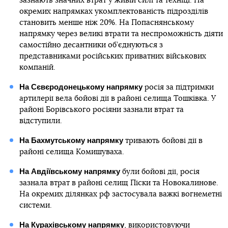
зазнають значних втрат у живій силі та техніці. На
окремих напрямках укомплектованість підрозділів
становить менше ніж 20%. На Попаснянському
напрямку через великі втрати та неспроможність діяти
самостійно десантники об’єднуються з
представниками російських приватних військових
компаній.
На Сєвєродонецькому напрямку
росія за підтримки
артилерії вела бойові дії в районі селища Тошківка. У
районі Борівського росіяни зазнали втрат та
відступили.
На Бахмутському
напрямку
тривають бойові дії в
районі селища Комишуваха.
На Авдіївському напрямку
були бойові дії, росія
зазнала втрат в районі селищ Піски та Новокалинове.
На окремих ділянках рф застосувала важкі вогнеметні
системи.
На Курахівському напрямку
, використовуючи