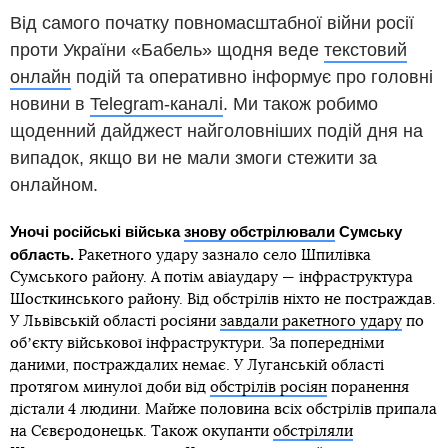
Від самого початку повномасштабної війни росії
проти України «Бабель» щодня веде
текстовий
онлайн
подій та оперативно інформує про головні
новини в
Telegram-каналі
. Ми також робимо
щоденний дайджест найголовніших подій дня на
випадок, якщо ви не мали змоги стежити за
онлайном.
Уночі російські війська
знову обстрілювали
Сумську
область.
Ракетного удару зазнало село Шпилівка
Сумського району. А потім авіаудару — інфраструктура
Шосткинського району. Від обстрілів ніхто не постраждав.
У Львівській області росіяни
завдали ракетного удару
по
обʼєкту військової інфраструктури. За попередніми
даними, постраждалих немає. У Луганській області
протягом минулої доби від
обстрілів росіян
поранення
дістали 4 людини. Майже половина всіх обстрілів припала
на Сєвєродонецьк. Також окупанти
обстріляли