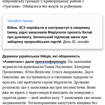
Широківську громаду у Криворізькому районі з
«Ураганів». Обійшлося без жертв та руйнувань.
Читайте також:
Війна. ЗСУ перейшли в контрнаступ в напрямку
Ізюму, рідні захисників Маріуполя просять Китай
про допомогу, Зеленський підписав закон про
заборону проросійських партій.
День 81: онлайн
Дружини українських бійців, які обороняють
«Азовсталь» дали
пресконференцію
.
На запитання
журналістів відповідали Ганна Науменко, Катерина
Прокопенко, Юлія Федосюк, Ольга Андріанова, Дар’я
Цикунова, які зустрічаються зі світовими лідерами та
просять світ врятувати героїв Маріуполя. Дружини
розповіли, що у захисників настрої песимістичні. Вони
вже не вірять у переговори й виходять на поверхню з
укриттів рідко — щоб знайти воду. У захисників уже немає
медикаментів. Легкопораненим ампутують кінцівки без