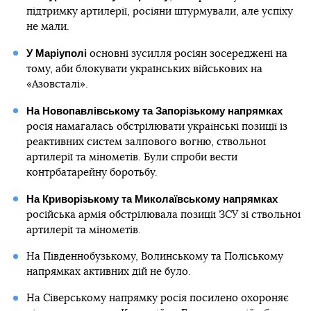
підтримку артилерії, росіяни штурмували, але успіху
не мали.
У Маріуполі
основні зусилля росіян зосереджені на
тому, аби блокувати українських військових на
«Азовсталі».
На Новопавлівському та Запорізькому напрямках
росія намагалась обстрілювати українські позиції із
реактивних систем залпового вогню, ствольної
артилерії та мінометів. Були спроби вести
контрбатарейну боротьбу.
На Криворізькому та Миколаївському напрямках
російська армія обстрілювала позиції ЗСУ зі ствольної
артилерії та мінометів.
На Південнобузькому, Волинському та Поліському
напрямках активних дій не було.
На Сіверському напрямку росія посилено охороняє