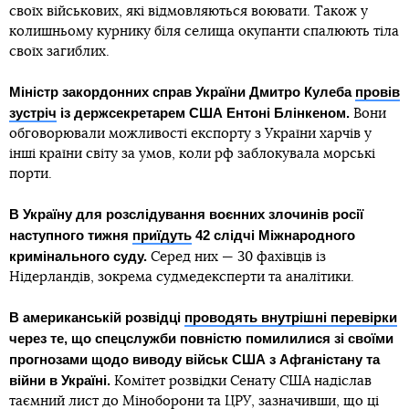
своїх військових, які відмовляються воювати. Також у
колишньому курнику біля селища окупанти спалюють тіла
своїх загиблих.
Міністр закордонних справ України Дмитро Кулеба
провів
зустріч
із держсекретарем США Ентоні Блінкеном.
Вони
обговорювали можливості експорту з України харчів у
інші країни світу за умов, коли рф заблокувала морські
порти.
В Україну для розслідування воєнних злочинів росії
наступного тижня
приїдуть
42 слідчі Міжнародного
кримінального суду.
Серед них — 30 фахівців із
Нідерландів, зокрема судмедексперти та аналітики.
В американській розвідці
проводять внутрішні перевірки
через те, що спецслужби повністю помилилися зі своїми
прогнозами щодо виводу військ США з Афганістану та
війни в Україні.
Комітет розвідки Сенату США надіслав
таємний лист до Міноборони та ЦРУ, зазначивши, що ці