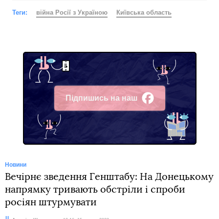
Теги:
війна Росії з Україною
Київська область
Підпишись на наш
Facebook
Новини
Вечірнє зведення Генштабу: На Донецькому
напрямку тривають обстріли і спроби
росіян штурмувати