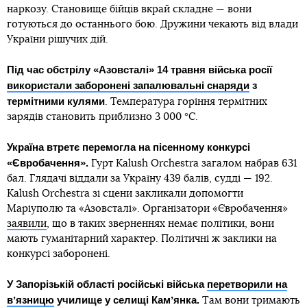
наркозу. Становище бійців вкрай складне — вони
готуються до останнього бою. Дружини чекають від влади
України рішучих дій.
Під час обстрілу «Азовсталі» 14 травня війська росії
використали заборонені запалювальні снаряди
з
термітними кулями
. Температура горіння термітних
зарядів становить приблизно 3 000 °C.
Україна втретє перемогла на пісенному конкурсі
«Євробачення».
Гурт Kalush Orchestra загалом набрав 631
бал. Глядачі віддали за Україну 439 балів, судді — 192.
Kalush Orchestra зі сцени закликали допомогти
Маріуполю та «Азовсталі». Організатори «Євробачення»
заявили
, що в таких зверненнях немає політики, вони
мають гуманітарний характер. Політичні ж заклики на
конкурсі заборонені.
У Запорізькій області російські війська
перетворили на
вʼязницю
училище у селищі Камʼянка.
Там вони тримають