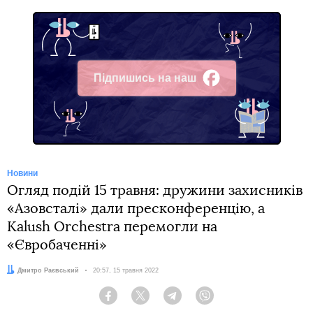
Підпишись на наш
Facebook
Новини
Огляд подій 15 травня: дружини захисників
«Азовсталі» дали пресконференцію, а
Kalush Orchestra перемогли на
«Євробаченні»
Автор:
Дмитро Раєвський
Дата:
20:57, 15 травня 2022
Facebook
Twitter
Telegram
Viber