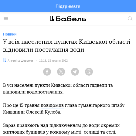
Підтримати
Facebook
Telegram
Twitter
Instagram
Меню
По
по
сай
Новини
У всіх населених пунктах Київської області
відновили постачання води
Автор:
Ангеліна Шеремет
Дата:
16:18, 15 травня 2022
Facebook
Twitter
Telegram
Viber
В усі населені пункти Київської області підвели та
відновили водопостачання.
Про це 15 травня
повідомив
глава гуманітарного штабу
Київщини Олексій Кулеба.
Зараз працюють над підключенням до води окремих
житлових будинків у кожному місті, селищі та селі.