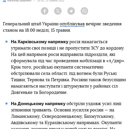
Автор:
Ангеліна Шеремет
Дата:
19:16, 15 травня 2022
Facebook
Twitter
Telegram
Viber
Генеральний штаб України
опублікував
вечірнє зведення
станом на 18:00 неділі, 15 травня.
На Харківському напрямку
росія намагається
утримати свої позиції і не пропустити ЗСУ до кордону.
На цей напрямок росія відправила підрозділи, які
сформувала під час проведення мобілізації в «л/днр».
Крім того, російські окупанти систематично
обстрілювали села області: під вогнем були Руські
Тишки, Тернова та Петрівка. Росіяни також безуспішно
намагаються наступати і штурмувати у районах сіл
Довгеньке та Богородичне.
На Донецькому напрямку
обстріли уздовж усієї лінії
зіткнення тривають. Основні зусилля росіян — на
Лиманському, Сєвєродонецькому, Бахмутському,
Авдіївському та Курахівському напрямках. Окупанти