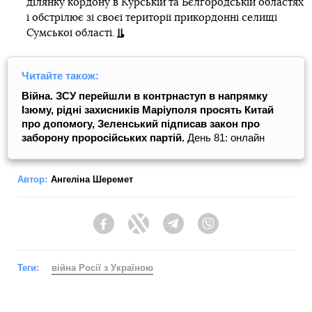
ділянку кордону в Курській та Бєлгородській областях
і обстрілює зі своєї території прикордонні селищі
Сумської області.
Читайте також:
Війна. ЗСУ перейшли в контрнаступ в напрямку
Ізюму, рідні захисників Маріуполя просять Китай
про допомогу, Зеленський підписав закон про
заборону проросійських партій.
День 81: онлайн
Автор:
Ангеліна Шеремет
Facebook
Twitter
Telegram
Viber
Теги:
війна Росії з Україною