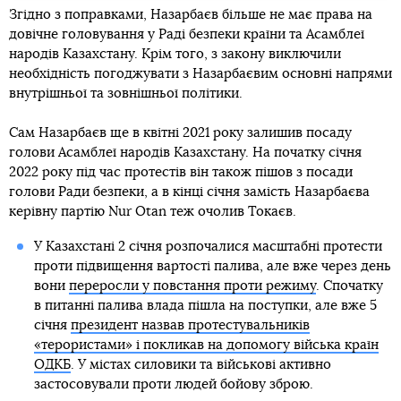
Згідно з поправками, Назарбаєв більше не має права на
довічне головування у Раді безпеки країни та Асамблеї
народів Казахстану. Крім того, з закону виключили
необхідність погоджувати з Назарбаєвим основні напрями
внутрішньої та зовнішньої політики.
Сам Назарбаєв ще в квітні 2021 року залишив посаду
голови Асамблеї народів Казахстану. На початку січня
2022 року під час протестів він також пішов з посади
голови Ради безпеки, а в кінці січня замість Назарбаєва
керівну партію Nur Otan теж очолив Токаєв.
У Казахстані 2 січня розпочалися масштабні протести
проти підвищення вартості палива, але вже через день
вони
переросли у повстання проти режиму
. Спочатку
в питанні палива влада пішла на поступки, але вже 5
січня
президент назвав протестувальників
«терористами» і покликав на допомогу війська країн
ОДКБ
. У містах силовики та військові активно
застосовували проти людей бойову зброю.