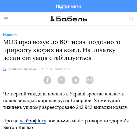
Підтримати
Facebook
Telegram
Twitter
Instagram
Меню
По
по
сай
Новини
МОЗ прогнозує до 60 тисяч щоденного
приросту хворих на ковід. На початку
весни ситуація стабілізується
Автор:
Софія Телішевська
Дата:
11:21, 07 лютого 2022
Facebook
Twitter
Telegram
Viber
Четвертий тиждень поспіль в Україні зростає кількість
нових випадків коронавірусної хвороби. За минулий
тиждень уцілому зареєстровано 242 942 випадки ковіду.
Про це
на брифінгу
повідомив міністр охорони здоровʼя
Віктор Ляшко.