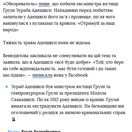
«Обозреватель»
пише
, що побили ексміністра юстиції
Грузії Зураба Адеїшвілі. Нападники перед побиттям
запитали у Адеїшвілі його імʼя і прізвище, після чого
накинулися з кулаками та криком: «Отримуй за наш
народ».
Тяжкість травм Адеїшвілі поки не відома.
Венедіктова закликала не спекулювати на цій темі та
заявила, що в Адеїшвілі «все буде добре». «Той, хто бере
на себе відповідальність, має бути готовий і до таких
наслідків», —
написала
вона у Facebook.
Зураб Адеїшвілі був міністром юстиції Грузії та
генпрокурором Грузії за президента Міхеіла
Саакашвілі. Після 2012 року виїхав із країни. Грузія
вимагала екстрадувати Адеїшвілі. На батьківщині він
оголошений у розшук за низкою кримінальних справ.
Автор:
Костя Андрейковець