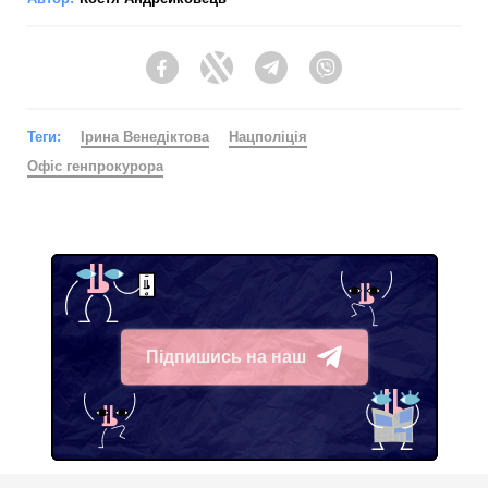
Facebook
Twitter
Telegram
Viber
Теги:
Ірина Венедіктова
Нацполіція
Офіс генпрокурора
Підпишись на наш
Telegram