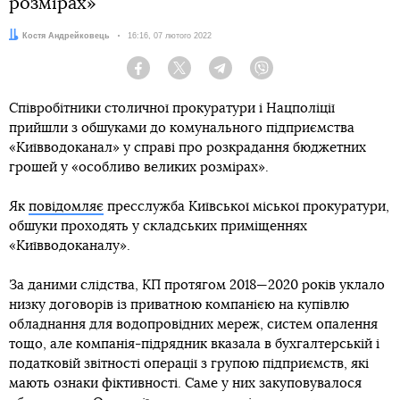
розмірах»
Автор:
Костя Андрейковець
Дата:
16:16, 07 лютого 2022
Facebook
Twitter
Telegram
Viber
Співробітники столичної прокуратури і Нацполіції
прийшли з обшуками до комунального підприємства
«Київводоканал» у справі про розкрадання бюджетних
грошей у «особливо великих розмірах».
Як
повідомляє
пресслужба Київської міської прокуратури,
обшуки проходять у складських приміщеннях
«Київводоканалу».
За даними слідства, КП протягом 2018—2020 років уклало
низку договорів із приватною компанією на купівлю
обладнання для водопровідних мереж, систем опалення
тощо, але компанія-підрядник вказала в бухгалтерській і
податковій звітності операції з групою підприємств, які
мають ознаки фіктивності. Саме у них закуповувалося