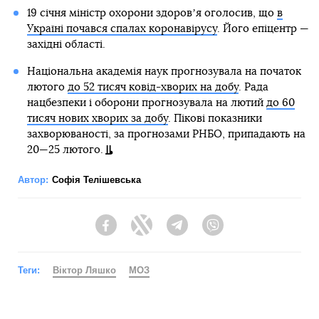
19 січня міністр охорони здоровʼя оголосив, що
в
Україні почався спалах коронавірусу
. Його епіцентр —
західні області.
Національна академія наук прогнозувала на початок
лютого
до 52 тисяч ковід-хворих на добу
. Рада
нацбезпеки і оборони прогнозувала на лютий
до 60
тисяч нових хворих за добу
. Пікові показники
захворюваності, за прогнозами РНБО, припадають на
20—25 лютого.
Автор:
Софія Телішевська
Facebook
Twitter
Telegram
Viber
Теги:
Віктор Ляшко
МОЗ