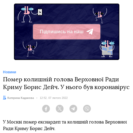
Підпишись на наш
Telegram
Новини
Помер колишній голова Верховної Ради
Криму Борис Дейч. У нього був коронавірус
Автор:
Катерина Кадакова
Дата:
12:52, 07 лютого 2022
Facebook
Twitter
Telegram
Viber
У Москві помер екснардеп та колишній голова Верховної
Ради Криму Борис Дейч.