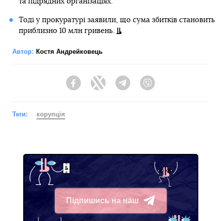
та підрядних організаціях.
Тоді у прокуратурі заявили, що сума збитків становить
приблизно 10 млн гривень.
Автор:
Костя Андрейковець
Facebook
Twitter
Telegram
Viber
Теги:
корупція
Підпишись на наш
Telegram