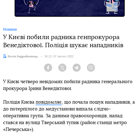
Новини
У Києві побили радника генпрокурора
Венедіктової. Поліція шукає нападників
Автор:
Костя Андрейковець
Дата:
18:13, 07 лютого 2022
Facebook
Twitter
Telegram
Viber
У Києві четверо невідомих побили радника генерального
прокурора Ірини Венедіктової.
Поліція Києва
повідомляє
, що почала пошук нападників, а
до потерпілого до медустанови виїхала слідчо-
оперативна група. За даними правоохоронців, напад
стався на вулиці Тверський тупик (район станції метро
«Печерська»).