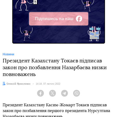
Підпишись на наш
Facebook
Новини
Президент Казахстану Токаєв підписав
закон про позбавлення Назарбаєва низки
повноважень
Автор:
Олексій Ярмоленко
Дата:
14:18, 07 лютого 2022
Facebook
Twitter
Telegram
Viber
Президент Казахстану Касим-Жомарт Токаєв підписав
закон про позбавлення першого президента Нурсултана
Назарбаєва
низки повноважень
.