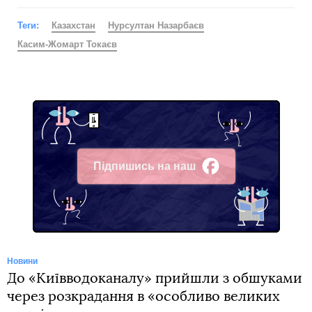
Теги:
Казахстан
Нурсултан Назарбаєв
Касим-Жомарт Токаєв
Підпишись на наш
Facebook
Новини
До «Київводоканалу» прийшли з обшуками
через розкрадання в «особливо великих