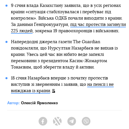
9 січня влада Казахстану заявила, що в усіх регіонах
країни «ситуація стабілізувалася і перебуває під
контролем». Війська ОДКБ почали виходити з країни.
За даними Генпрокуратури,
під час протестів загинули
225 людей
, зокрема 19 правоохоронців і військових.
Напередодні джерела газети The Guardian
повідомляли, що Нурсултан Назарбаєв не виїхав із
країни. Увесь цей час він нібито веде запеклі
перемовини з президентом Касим-Жомартом
Токаєвим, щоб зберегти владу й активи.
18 січня Назарбаєв вперше з початку протестів
виступив зі зверненням і заявив, що
на пенсії і не
виїжджав із країни
.
Автор:
Олексій Ярмоленко
Facebook
Twitter
Telegram
Viber