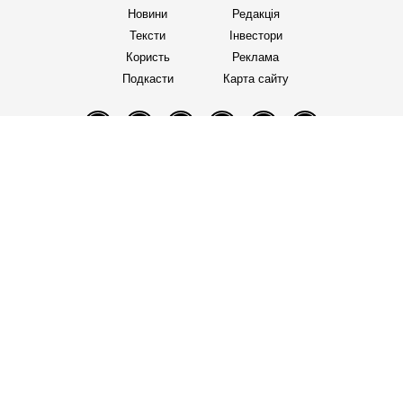
Новини
Редакція
Тексти
Інвестори
Користь
Реклама
Подкасти
Карта сайту
Facebook
Telegram
Twitter
Instagram
YouTube
TikTok
Правила редакції
Політика користування сайтом
Політика конфіденційності
Політика використання cookies
«Бабель» працює за підтримки міжнародних
донорів. Вони не впливають на редакційну
політику та зміст публікацій.