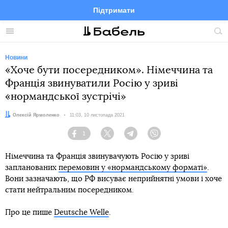
Підтримати
Facebook
Telegram
Twitter
Instagram
Меню
По
по
сай
Новини
«Хоче бути посередником». Німеччина та
Франція звинуватили Росію у зриві
«нормандської зустрічі»
Автор:
Олексій Ярмоленко
Дата:
11:03, 10 листопада 2021
1
Facebook
Twitter
Telegram
Viber
Німеччина та Франція звинувачують Росію у зриві
запланованих
перемовин у «нормандському форматі»
.
Вони зазначають, що РФ висуває неприйнятні умови і хоче
стати нейтральним посередником.
Про це пише
Deutsche Welle
.