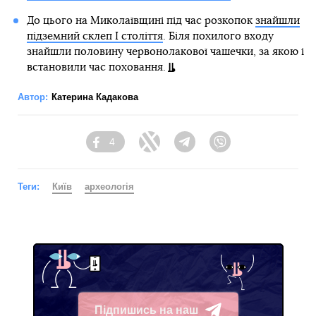
До цього на Миколаївщині під час розкопок
знайшли
підземний склеп І століття
. Біля похилого входу
знайшли половину червонолакової чашечки, за якою і
встановили час поховання.
Автор:
Катерина Кадакова
4
Facebook
Twitter
Telegram
Viber
Теги:
Київ
археологія
Підпишись на наш