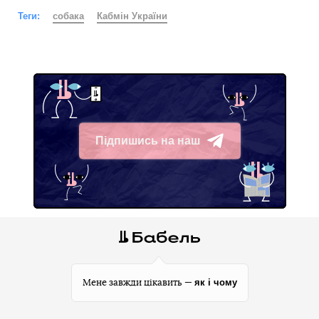
Теги:
собака
Кабмін України
Підпишись на наш
Telegram
як і чому
Мене завжди цікавить —