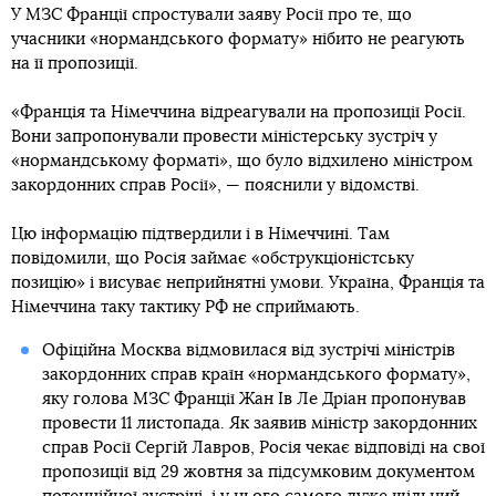
У МЗС Франції спростували заяву Росії про те, що
учасники «нормандського формату» нібито не реагують
на її пропозиції.
«Франція та Німеччина відреагували на пропозиції Росії.
Вони запропонували провести міністерську зустріч у
«нормандському форматі», що було відхилено міністром
закордонних справ Росії», — пояснили у відомстві.
Цю інформацію підтвердили і в Німеччині. Там
повідомили, що Росія займає «обструкціоністську
позицію» і висуває неприйнятні умови. Україна, Франція та
Німеччина таку тактику РФ не сприймають.
Офіційна Москва відмовилася від зустрічі міністрів
закордонних справ країн «нормандського формату»,
яку голова МЗС Франції Жан Ів Ле Дріан пропонував
провести 11 листопада. Як заявив міністр закордонних
справ Росії Сергій Лавров, Росія чекає відповіді на свої
пропозиції від 29 жовтня за підсумковим документом