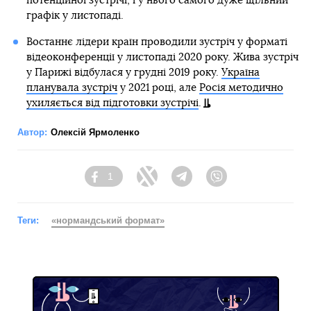
потенційної зустрічі, і у нього самого дуже щільний
графік у листопаді.
Востаннє лідери країн проводили зустріч у форматі
відеоконференції у листопаді 2020 року. Жива зустріч
у Парижі відбулася у грудні 2019 року.
Україна
планувала зустріч
у 2021 році, але
Росія методично
ухиляється від підготовки зустрічі
.
Автор:
Олексій Ярмоленко
1
Facebook
Twitter
Telegram
Viber
Теги:
«нормандський формат»