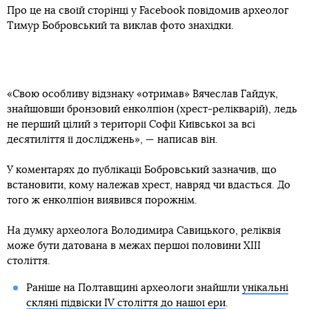
Про це на своїй сторінці у Facebook повідомив археолог
Тимур Бобровський та виклав фото знахідки.
«Свою особливу відзнаку «отримав» Вячеслав Гайдук,
знайшовши бронзовий енколпіон (хрест-релікварій), ледь
не перший цілий з території Софії Київської за всі
десятиліття її досліджень», — написав він.
У коментарях до публікації Бобровський зазначив, що
встановити, кому належав хрест, навряд чи вдасться. До
того ж енколпіон виявився порожнім.
На думку археолога Володимира Савицького, реліквія
може бути датована в межах першої половини ХІІІ
століття.
Раніше на Полтавщині археологи знайшли
унікальні
скляні підвіски IV століття до нашої ери
.