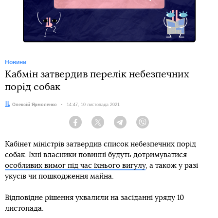
Telegram
Новини
Кабмін затвердив перелік небезпечних
порід собак
Автор:
Олексій Ярмоленко
Дата:
14:47, 10 листопада 2021
Facebook
Twitter
Telegram
Viber
Кабінет міністрів затвердив список небезпечних порід
собак. Їхні власники повинні будуть дотримуватися
особливих вимог під час їхнього вигулу
, а також у разі
укусів чи пошкодження майна.
Відповідне рішення ухвалили на засіданні уряду 10
листопада.