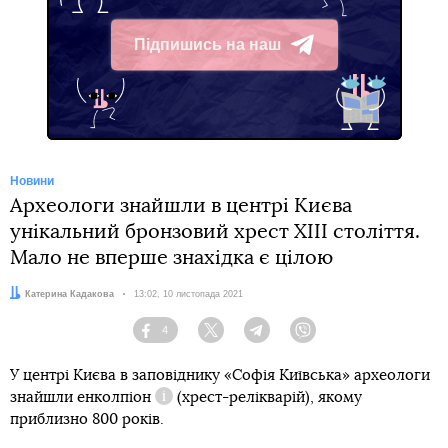
Підпишись на наш
Telegram
Новини
Археологи знайшли в центрі Києва
унікальний бронзовий хрест ХІІІ століття.
Мало не вперше знахідка є цілою
Автор:
Катерина Кадакова
Дата:
13:02, 10 листопада 2021
4
Facebook
Twitter
Telegram
Viber
У центрі Києва в заповіднику «Софія Київська» археологи
знайшли
енколпіон
(хрест-релікварій), якому
Довідка
приблизно 800 років.