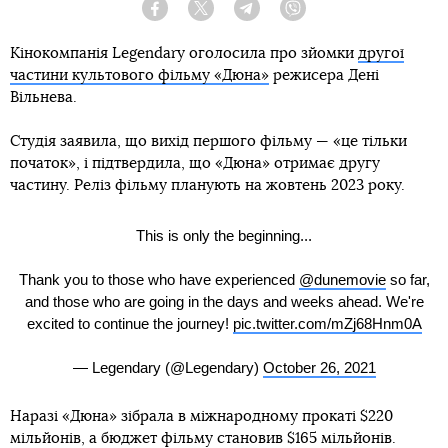
Facebook
Twitter
Telegram
Viber
Кінокомпанія Legendary оголосила про зйомки
другої
частини культового фільму «Дюна»
режисера Дені
Вільнева.
Студія заявила, що вихід першого фільму — «це тільки
початок», і підтвердила, що «Дюна» отримає другу
частину. Реліз фільму планують на жовтень 2023 року.
This is only the beginning...
Thank you to those who have experienced
@dunemovie
so far,
and those who are going in the days and weeks ahead. We're
excited to continue the journey!
pic.twitter.com/mZj68Hnm0A
— Legendary (@Legendary)
October 26, 2021
Наразі «Дюна» зібрала в міжнародному прокаті $220
мільйонів, а бюджет фільму становив $165 мільйонів.