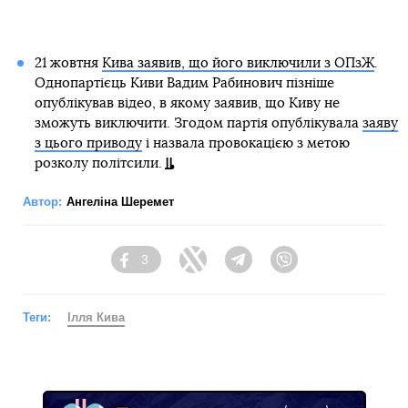
21 жовтня
Кива заявив, що його виключили з ОПзЖ
.
Однопартієць Киви Вадим Рабинович пізніше
опублікував відео, в якому заявив, що Киву не
зможуть виключити. Згодом партія опублікувала
заяву
з цього приводу
і назвала провокацією з метою
розколу політсили.
Автор:
Ангеліна Шеремет
3
Facebook
Twitter
Telegram
Viber
Теги:
Ілля Кива