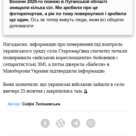
Восени 2020-го пожежі в Луганській області
знищили кілька сіл. Ми зробили про це
фоторепортаж, а рік по тому повернулися і зробили
ще один.
Ось як тепер живуть люди, яким всі обіцяли
допомагати
Нагадаємо, інформацію про повернення під контроль
українського уряду села Старомар’ївка спочатку почали
поширювати «військові кореспонденти» бойовиків і
сепаратистські ЗМІ, а потім джерела «Бабеля» в
Міноборони України підтвердили інформацію.
Вони зазначили, що українські військові зайшли в село
ввечері 25 жовтня і закріпились там.
Автор:
Софія Телішевська
Facebook
Twitter
Telegram
Viber