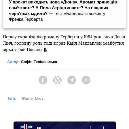
У прокат виходить нова «Дюна». Аромат прянощів
памʼятаєте? А Пола Атріда знаєте? На піщаних
червʼяках їздили?
— тест «Бабеля» зі всесвіту
Френка Герберта
Першу екранізацію роману Герберта у 1984 році зняв Девід
Лінч, головну роль тоді зіграв Кайл Маклаклен (майбутня
зірка «Твін Пікса»).
Автор:
Софія Телішевська
Facebook
Twitter
Telegram
Viber
Теги:
Warner Bros.