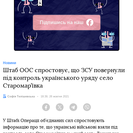
Підпишись на наш
Facebook
Новини
Штаб ООС спростовує, що ЗСУ повернули
під контроль українського уряду село
Старомар’ївка
Автор:
Софія Телішевська
Дата:
18:39, 26 жовтня 2021
Facebook
Twitter
Telegram
Viber
У Штабі Операції об’єднаних сил спростовують
інформацію про те, що українські військові взяли під