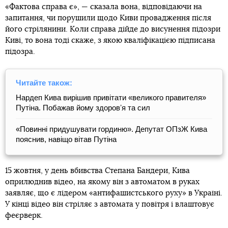
«Фактова справа є», — сказала вона, відповідаючи на
запитання, чи порушили щодо Киви провадження після
його стрілянини. Коли справа дійде до висунення підозри
Киві, то вона тоді скаже, з якою кваліфікацією підписана
підозра.
Читайте також:
Нардеп Кива вирішив привітати «великого правителя»
Путіна. Побажав йому здоровʼя та сил
«Повинні придушувати гординю». Депутат ОПзЖ Кива
пояснив, навіщо вітав Путіна
15 жовтня, у день вбивства Степана Бандери, Кива
оприлюднив відео, на якому він з автоматом в руках
заявляє, що є лідером «антифашистського руху» в Україні.
У кінці відео він стріляє з автомата у повітря і влаштовує
феєрверк.