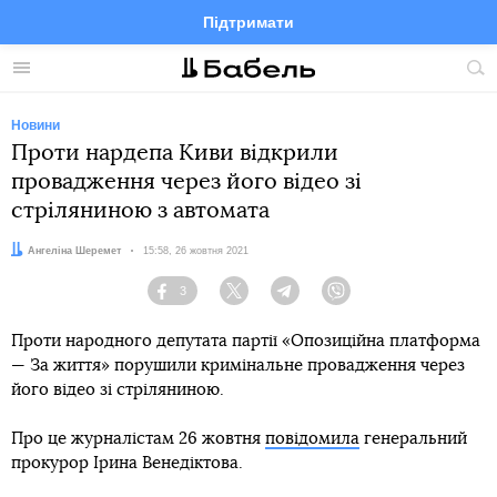
Підтримати
Facebook
Telegram
Twitter
Instagram
Меню
По
по
сай
Новини
Проти нардепа Киви відкрили
провадження через його відео зі
стріляниною з автомата
Автор:
Ангеліна Шеремет
Дата:
15:58, 26 жовтня 2021
3
Facebook
Twitter
Telegram
Viber
Проти народного депутата партії «Опозиційна платформа
— За життя» порушили кримінальне провадження через
його відео зі стріляниною.
Про це журналістам 26 жовтня
повідомила
генеральний
прокурор Ірина Венедіктова.