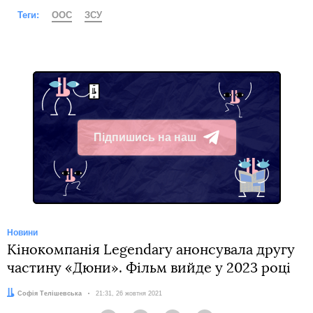
Теги:
ООС
ЗСУ
Підпишись на наш
Telegram
Новини
Кінокомпанія Legendary анонсувала другу
частину «Дюни». Фільм вийде у 2023 році
Автор:
Софія Телішевська
Дата:
21:31, 26 жовтня 2021