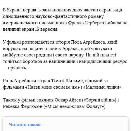
В Україні перша із запланованих двох частин екранізації
однойменного науково-фантастичного роману
американського письменника Френка Герберта вийшла на
великий екран 16 вересня.
У фільмі розповідається історія Пола Aтрейдеса, який
вирушає на піщану планету Арракіс, щоб урятувати
майбутнє своєї родини і свого народу. На цій планеті
точиться боротьба за найцінніший і найрідкісніший ресурс
— пряність.
Роль Aтрейдеса зіграв Тімоті Шаламе, відомий за
фільмами «Назви мене своїм імʼям» і «Маленькі жінки».
Також у фільмі знялися Оскар Айзек («Зоряні війни») і
Ребекка Фергюсон («Місія неможлива: Фолаут»).
Читайте також: