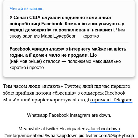
Читайте також:
У Сенаті США слухали свідчення колишньої
співробітниці Facebook. Компанію звинувачують у
«зраді демократії» та розпалюванні ненависті.
Чим
знову завинив Марк Цукерберг — коротко
Facebook «видалилася» з інтернету майже на шість
годин, а її домен мало не продали.
Що
(найімовірніше) сталося — пояснюємо максимально
коротко і просто
Тим часом люди «вітають» Twitter, який під час першого
збою прийняв потоки «біженців» з соцмереж Facebook.
Мільйонний приріст користувачів тоді
отримав і Telegram
.
Whatsapp,Facebook Instagram are down.
Meanwhile at twitter Headquarters:
#facebookdown
#instagramdisabled
#whatsappdown
pic.twitter.com/b9bgEyhxqh