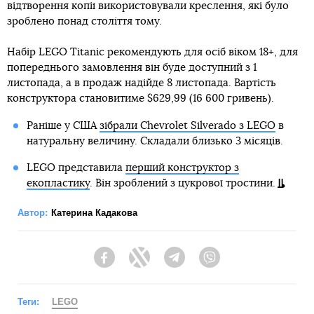
відтворення копії використовували креслення, які було
зроблено понад століття тому.
Набір LEGO Titanic рекомендують для осіб віком 18+, для
попереднього замовлення він буде доступний з 1
листопада, а в продаж надійде 8 листопада. Вартість
конструктора становитиме $629,99 (16 600 гривень).
Раніше у США
зібрали Chevrolet Silverado з LEGO
в
натуральну величину. Складали близько 3 місяців.
LEGO представила
перший конструктор з
екопластику
. Він зроблений з цукрової тростини.
Автор:
Катерина Кадакова
Facebook
Twitter
Telegram
Viber
Теги:
LEGO