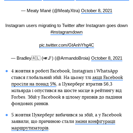
— Meaty Mané (@MeatyXtra)
October 8, 2021
Instagram users migrating to Twitter after Instagram goes down
#instagramdown
pic.twitter.com/GtAnhYhg4C
— Bradley🇦🇱 (🎺🦵) (@ArmandoBroia)
October 8, 2021
4 жовтня в роботі Facebook, Instagram і WhatsApp
стався глобальний збій. На цьому тлі
акції Facebook
просіли на понад 5%
, а Цукерберг втратив $6,3
мільярда і опустився на шосте місце в рейтингу від
Forbes. Збій у Facebook в цілому призвів до падіння
фондових ринків.
5 жовтня Цукерберг вибачився за збій, а у Facebook
заявили, що причиною стали
зміни конфігурації
маршрутизаторів
.