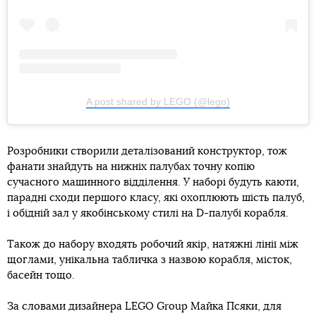
A post shared by LEGO (@lego)
Розробники створили деталізований конструктор, тож
фанати знайдуть на нижніх палубах точну копію
сучасного машинного відділення. У наборі будуть каюти,
парадні сходи першого класу, які охоплюють шість палуб,
і обідній зал у якобінському стилі на D-палубі корабля.
Також до набору входять робочий якір, натяжні лінії між
щоглами, унікальна табличка з назвою корабля, місток,
басейн тощо.
За словами дизайнера LEGO Group Майка Псяки, для