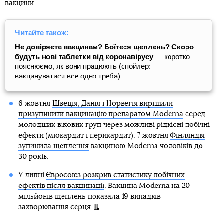
вакцини.
Читайте також:
Не довіряєте вакцинам? Боїтеся щеплень? Скоро
будуть нові таблетки від коронавірусу
— коротко
пояснюємо, як вони працюють (спойлер:
вакцинуватися все одно треба)
6 жовтня
Швеція, Данія і Норвегія вирішили
призупинити вакцинацію препаратом Moderna
серед
молодших вікових груп через можливі рідкісні побічні
ефекти (міокардит і перикардит). 7 жовтня
Фінляндія
зупинила щеплення
вакциною Moderna чоловіків до
30 років.
У липні
Євросоюз розкрив статистику побічних
ефектів після вакцинації
. Вакцина Moderna на 20
мільйонів щеплень показала 19 випадків
захворювання серця.