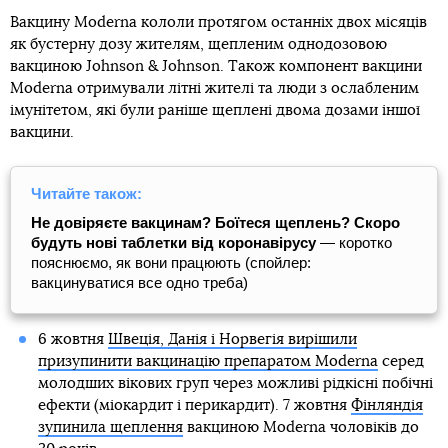
Вакцину Moderna кололи протягом останніх двох місяців
як бустерну дозу жителям, щепленим однодозовою
вакциною Johnson & Johnson. Також компонент вакцини
Moderna отримували літні жителі та люди з ослабленим
імунітетом, які були раніше щеплені двома дозами іншої
вакцини.
Читайте також:
Не довіряєте вакцинам? Боїтеся щеплень? Скоро
будуть нові таблетки від коронавірусу
— коротко
пояснюємо, як вони працюють (спойлер:
вакцинуватися все одно треба)
6 жовтня
Швеція, Данія і Норвегія вирішили
призупинити вакцинацію препаратом Moderna
серед
молодших вікових груп через можливі рідкісні побічні
ефекти (міокардит і перикардит). 7 жовтня
Фінляндія
зупинила щеплення
вакциною Moderna чоловіків до