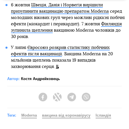
6 жовтня
Швеція, Данія і Норвегія вирішили
призупинити вакцинацію препаратом Moderna
серед
молодших вікових груп через можливі рідкісні побічні
ефекти (міокардит і перикардит). 7 жовтня
Фінляндія
зупинила щеплення
вакциною Moderna чоловіків до
30 років.
У липні
Євросоюз розкрив статистику побічних
ефектів після вакцинації
. Вакцина Moderna на 20
мільйонів щеплень показала 19 випадків
захворювання серця.
Автор:
Костя Андрейковець
Facebook
Twitter
Telegram
Viber
Теги:
Moderna
вакцина від коронавірусу
Ісландія