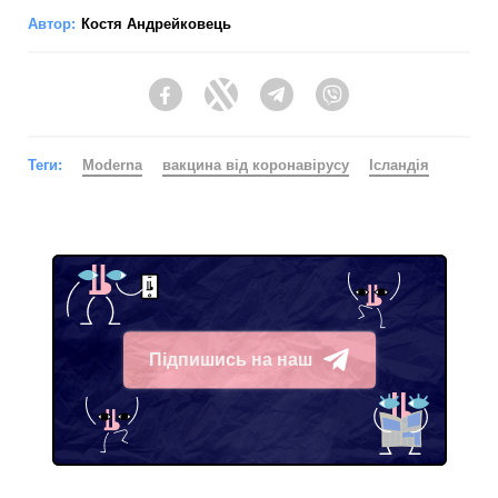
Автор:
Костя Андрейковець
Facebook
Twitter
Telegram
Viber
Теги:
Moderna
вакцина від коронавірусу
Ісландія
Підпишись на наш
Telegram