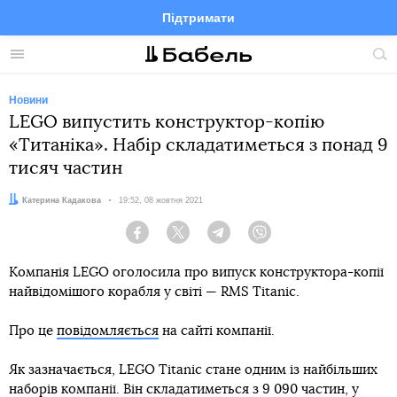
Підтримати
Facebook
Telegram
Twitter
Instagram
Меню
По
по
сай
Новини
LEGO випустить конструктор-копію
«Титаніка». Набір складатиметься з понад 9
тисяч частин
Автор:
Катерина Кадакова
Дата:
19:52, 08 жовтня 2021
Facebook
Twitter
Telegram
Viber
Компанія LEGO оголосила про випуск конструктора-копії
найвідомішого корабля у світі — RMS Titanic.
Про це
повідомляється
на сайті компанії.
Як зазначається, LEGO Titanic стане одним із найбільших
наборів компанії. Він складатиметься з 9 090 частин, у