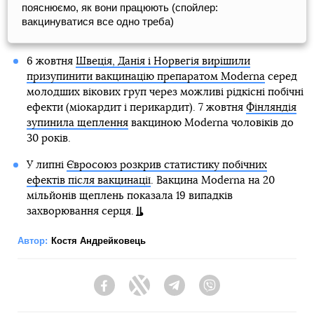
пояснюємо, як вони працюють (спойлер:
вакцинуватися все одно треба)
6 жовтня
Швеція, Данія і Норвегія вирішили
призупинити вакцинацію препаратом Moderna
серед
молодших вікових груп через можливі рідкісні побічні
ефекти (міокардит і перикардит). 7 жовтня
Фінляндія
зупинила щеплення
вакциною Moderna чоловіків до
30 років.
У липні
Євросоюз розкрив статистику побічних
ефектів після вакцинації
. Вакцина Moderna на 20
мільйонів щеплень показала 19 випадків
захворювання серця.
Автор:
Костя Андрейковець
Facebook
Twitter
Telegram
Viber