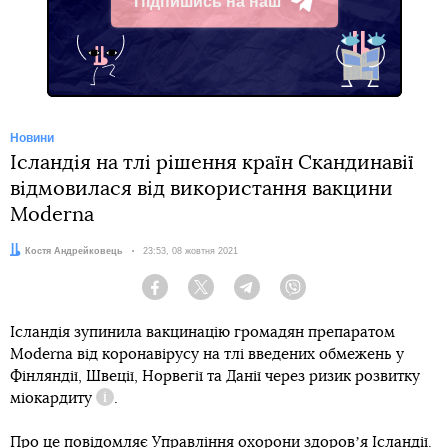
Підпишись на наш
Telegram
Новини
Ісландія на тлі рішення країн Скандинавії
відмовилася від використання вакцини
Moderna
Автор:
Костя Андрейковець
Дата:
23:53, 08 жовтня 2021
Facebook
Twitter
Telegram
Viber
Ісландія зупинила вакцинацію громадян препаратом
Moderna від коронавірусу на тлі введених обмежень у
Фінляндії, Швеції, Норвегії та Данії через ризик розвитку
міокардиту
.
Довідка
Про це повідомляє Управління охорони здоровʼя Ісландії.