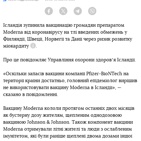
Facebook
Twitter
Telegram
Viber
Ісландія зупинила вакцинацію громадян препаратом
Moderna від коронавірусу на тлі введених обмежень у
Фінляндії, Швеції, Норвегії та Данії через ризик розвитку
міокардиту
.
Довідка
Про це повідомляє Управління охорони здоровʼя Ісландії.
«Оскільки запасів вакцини компанії Pfizer-BioNTech на
території країни достатньо, головний епідеміолог вирішив
не використовувати вакцину Moderna в Ісландії», —
сказано в повідомленні.
Вакцину Moderna кололи протягом останніх двох місяців
як бустерну дозу жителям, щепленим однодозовою
вакциною Johnson & Johnson. Також компонент вакцини
Moderna отримували літні жителі та люди з ослабленим
імунітетом, які були раніше щеплені двома дозами іншої