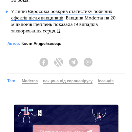
30 років.
У липні
Євросоюз розкрив статистику побічних
ефектів після вакцинації
. Вакцина Moderna на 20
мільйонів щеплень показала 19 випадків
захворювання серця.
Автор:
Костя Андрейковець
Facebook
Twitter
Telegram
Viber
Теги:
Moderna
вакцина від коронавірусу
Ісландія