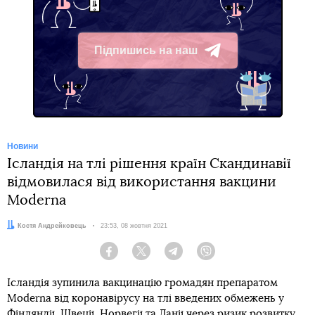
Підпишись на наш
Telegram
Новини
Ісландія на тлі рішення країн Скандинавії
відмовилася від використання вакцини
Moderna
Автор:
Костя Андрейковець
Дата:
23:53, 08 жовтня 2021
Facebook
Twitter
Telegram
Viber
Ісландія зупинила вакцинацію громадян препаратом
Moderna від коронавірусу на тлі введених обмежень у
Фінляндії, Швеції, Норвегії та Данії через ризик розвитку