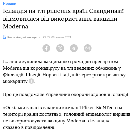
Новини
Ісландія на тлі рішення країн Скандинавії
відмовилася від використання вакцини
Moderna
Автор:
Костя Андрейковець
Дата:
23:53, 08 жовтня 2021
Facebook
Twitter
Telegram
Viber
Ісландія зупинила вакцинацію громадян препаратом
Moderna від коронавірусу на тлі введених обмежень у
Фінляндії, Швеції, Норвегії та Данії через ризик розвитку
міокардиту
.
Довідка
Про це повідомляє Управління охорони здоровʼя Ісландії.
«Оскільки запасів вакцини компанії Pfizer-BioNTech на
території країни достатньо, головний епідеміолог вирішив
не використовувати вакцину Moderna в Ісландії», —
сказано в повідомленні.