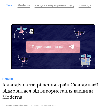
Теги:
Moderna
вакцина від коронавірусу
Ісландія
Підпишись на наш
Telegram
Новини
Ісландія на тлі рішення країн Скандинавії
відмовилася від використання вакцини
Moderna
Автор:
Костя Андрейковець
Дата:
23:53, 08 жовтня 2021