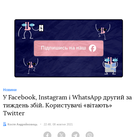
Підпишись на наш
Facebook
Новини
У Facebook, Instagram і WhatsApp другий за
тиждень збій. Користувачі «вітають»
Twitter
Автор:
Костя Андрейковець
Дата:
22:48, 08 жовтня 2021