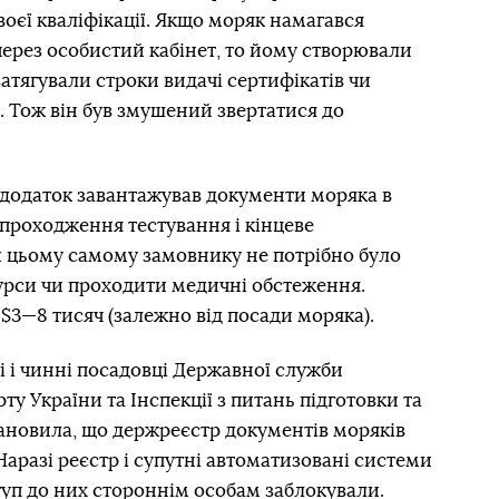
своєї кваліфікації. Якщо моряк намагався
ерез особистий кабінет, то йому створювали
атягували строки видачі сертифікатів чи
. Тож він був змушений звертатися до
додаток завантажував документи моряка в
 проходження тестування і кінцеве
и цьому самому замовнику не потрібно було
курси чи проходити медичні обстеження.
$3—8 тисяч (залежно від посади моряка).
 і чинні посадовці Державної служби
ту України та Інспекції з питань підготовки та
ановила, що держреєстр документів моряків
аразі реєстр і супутні автоматизовані системи
ступ до них стороннім особам заблокували.