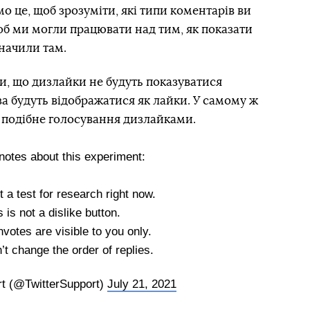
мо це, щоб зрозуміти, які типи коментарів ви
об ми могли працювати над тим, як показати
значили там.
и, що дизлайки не будуть показуватися
 за будуть відображатися як лайки. У самому ж
 подібне голосування дизлайками.
otes about this experiment:
st a test for research right now.
s is not a dislike button.
votes are visible to you only.
’t change the order of replies.
rt (@TwitterSupport)
July 21, 2021