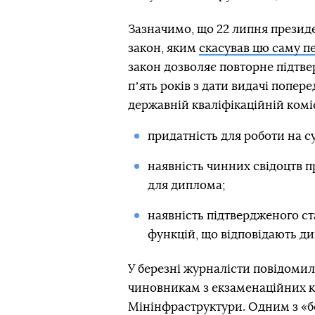
Зазначимо, що 22 липня презид
закон, яким
скасував цю саму п
закон дозволяє повторне підтв
пʼять років з дати видачі попер
державній кваліфікаційній комі
придатність для роботи на с
наявність чинних свідоцтв п
для диплома;
наявність підтвердженого с
функцій, що відповідають д
У березні журналісти повідомил
чиновникам з екзаменаційних ком
Мінінфраструктури. Одним з «бе