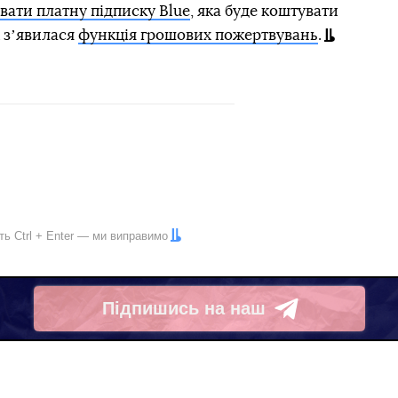
вати платну підписку Blue
, яка буде коштувати
ж зʼявилася
функція грошових пожертвувань
.
іть
Ctrl
+
Enter
— ми виправимо
Підпишись на наш
Telegram