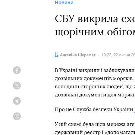
Новини
СБУ викрила схе
щорічним обігом
Автор:
Ангеліна Шеремет
Дата:
19:22, 22 липня 2
В Україні викрили і заблокува
Facebook
дозвільних документів моряків
володінні сторонніх людей, що
Twitter
дозвільні документи для моряків
Telegram
Про це Служба безпеки України
Viber
У цій схемі була ціла мережа аг
державний реєстр і «допомагал