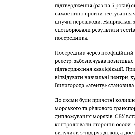
підтвердження (раз на 5 років) 
самостійно пройти тестування ч
штучні перешкоди. Наприклад, з
спотворювали результати тестів
посередника.
Посередник через неофіційний 
реєстр, забезпечував позитивне
підтвердження кваліфікації. Пр
відвідувати навчальні центри, 
Винагорода «агенту» становила 
До схеми були причетні колишні
морського та річкового транспор
дипломування моряків. СБУ вст
контролювали сторонні особи. Н
вилучили з-під рук ділків, а до