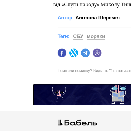
від «Слуги народу» Миколу Тищ
Автор:
Ангеліна Шеремет
Теги:
СБУ
моряки
Facebook
Twitter
Telegram
Viber
Помітили помилку? Виділіть її та натисн