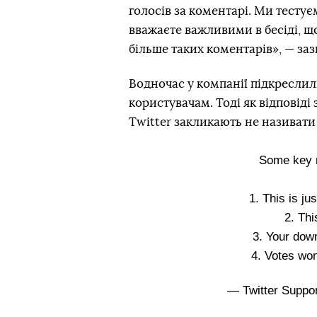
голосів за коментарі. Ми тестує
вважаєте важливими в бесіді, щ
більше таких коментарів», — за
Водночас у компанії підкреслил
користувачам. Тоді як відповіді
Twitter закликають не називати
Some key n
1. This is ju
2. Thi
3. Your down
4. Votes won
— Twitter Suppo