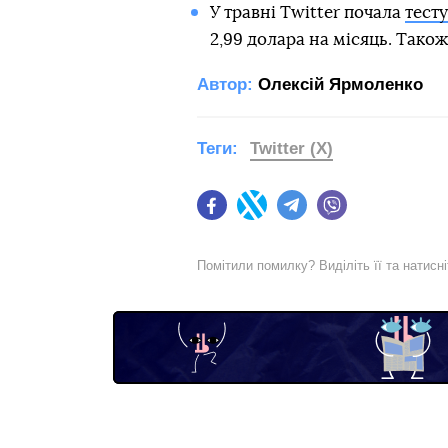
У травні Twitter почала
тесту
2,99 долара на місяць. Тако
Автор:
Олексій Ярмоленко
Теги:
Twitter (X)
Facebook
Twitter
Telegram
Viber
Помітили помилку? Виділіть її та натисн