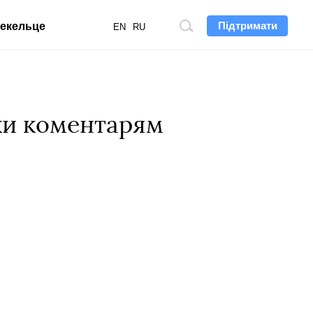
Підтримати
екельце
Пошук
EN
RU
по
сайту
йки коментарям