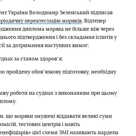
ент України Володимир Зеленський підписав
еріодичну переатестацію моряків
. Відтепер
ердження диплома моряка не більше ніж через
еднього підтвердження і без складання іспитів у
сії за дотримання наступних вимог:
уднах за станом здоровʼя;
ро пройдену обовʼязкову підготовку, необхідну
тажу роботи на суднах з виконанням при цьому
иплому.
и, що моряки змушені віддавати великі суми
ісій, тестових центрів і навіть
нефіціарів» цієї схеми ЗМІ називають нардепа