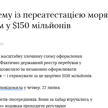
му із переатестацією моряк
 у $150 мільйонів
021
ли масштабну злочинну схему оформлення
. Фактично державний реєстр перебував у
 дозволяло їм незаконно оформлювати
 — і отримувати за це щорічно $150 мільйонів.
повідомила
у четвер, 22 липня.
ентів-посередників. Вони за хабар втручались у
и» морякам проходити регулярне