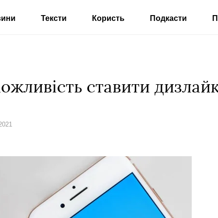
вини
Тексти
Користь
Подкасти
П
 можливість ставити дизла
2021