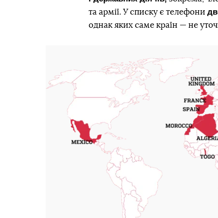
дв
та армії. У списку є телефони
однак яких саме країн — не уто