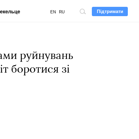
Підтримати
екельце
Пошук
EN
RU
по
сайту
ами руйнувань
іт боротися зі