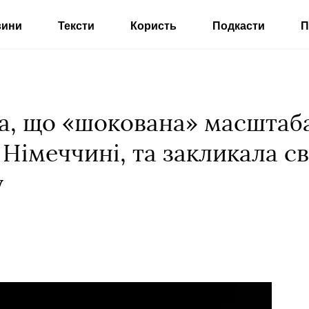
вини
Тексти
Користь
Подкасти
П
а, що «шокована» масштаб
 Німеччині, та закликала св
у