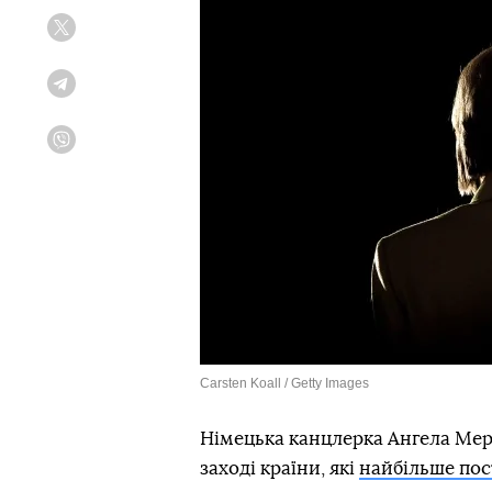
Twitter
Telegram
Viber
Carsten Koall / Getty Images
Німецька канцлерка Ангела Мерке
заході країни, які
найбільше пос