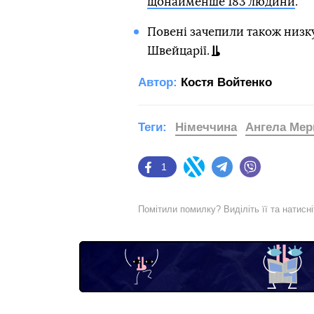
щонайменше 183 людини
.
Повені зачепили також низку 
Швейцарії.
Автор:
Костя Войтенко
Теги:
Німеччина
Ангела Мер
1
Facebook
Twitter
Telegram
Viber
Помітили помилку? Виділіть її та натисн