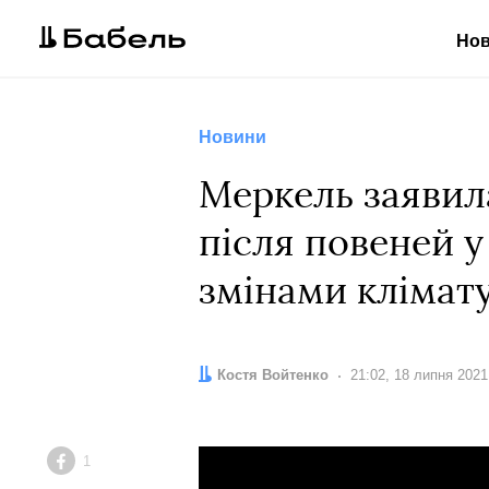
Но
Новини
Меркель заявил
після повеней у
змінами клімат
Автор:
Костя Войтенко
Дата:
21:02, 18 липня 2021
1
Facebook