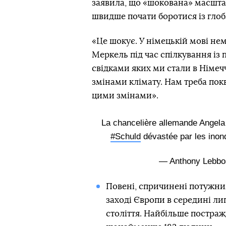
заявила, що «шокована» масштаб
швидше почати боротися із гло
«Це шокує. У німецькій мові нем
Меркель під час спілкування із п
свідками яких ми стали в Німечч
змінами клімату. Нам треба пок
цими змінами».
La chancelière allemande Angela
#Schuld
dévastée par les inon
— Anthony Lebb
Повені, спричинені потужни
заході Європи в середині ли
століття. Найбільше постраж