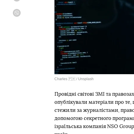
Viber
Charles 🇵🇭 / Unsplash
Провідні світові ЗМІ та правозах
опублікували матеріали про те,
стежили за журналістами, право
допомогою секретного програмн
ізраїльська компанія NSO Grou