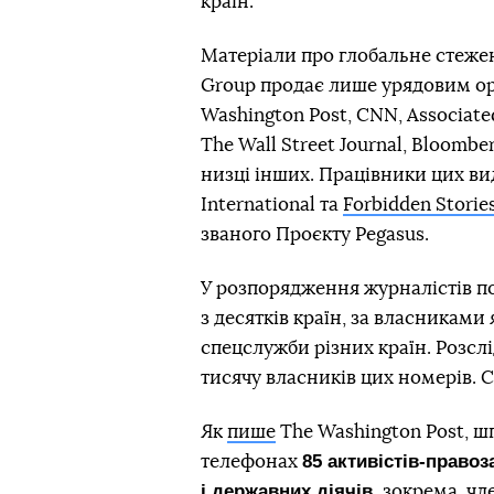
країн.
Матеріали про глобальне стеже
Group продає лише урядовим орг
Washington Post, CNN, Associated
The Wall Street Journal, Bloomber
низці інших. Працівники цих вид
International та
Forbidden Storie
званого Проєкту Pegasus.
У розпорядження журналістів п
з десятків країн, за власниками
спецслужби різних країн. Розсл
тисячу власників цих номерів. 
Як
пише
The Washington Post, ш
85 активістів-правоз
телефонах
і державних діячів,
зокрема, чле