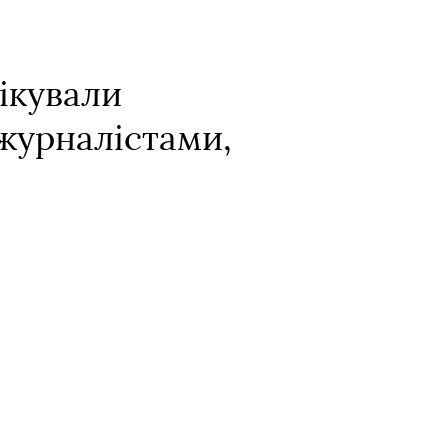
лікували
журналістами,