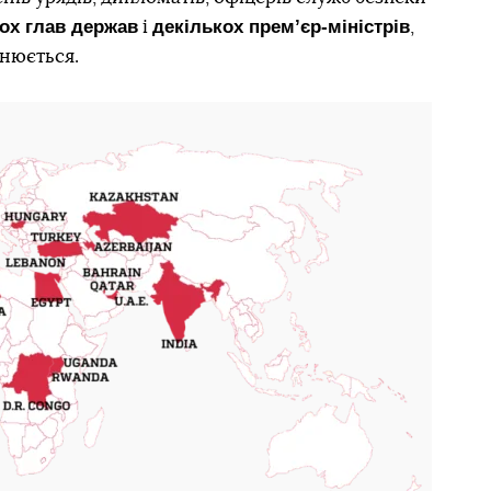
ох глав держав
декількох премʼєр-міністрів
і
,
чнюється.