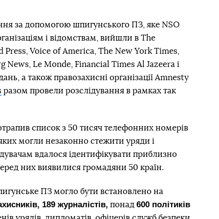
ння за допомогою шпигунського ПЗ, яке NSO
анізаціям і відомствам, вийшли в The
 Press, Voice of America, The New York Times,
g News, Le Monde, Financial Times Al Jazeera і
ань, а також правозахисні організації Amnesty
s
разом провели розслідування в рамках так
отрапив список з 50 тисяч телефонних номерів
 яких могли незаконно стежити уряди і
ідувачам вдалося ідентифікувати приблизно
Серед них виявилися громадяни 50 країн.
пигунське ПЗ могло бути встановлено на
ахисників, 189 журналістів,
600 політиків
понад
нів урядів, дипломатів, офіцерів служб безпеки