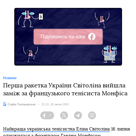
Підпишись на наш
Facebook
Новини
Перша ракетка України Світоліна вийшла
заміж за французького тенісиста Монфіса
Автор:
Софія Телішевська
Дата:
21:13, 16 липня 2021
2
Facebook
Twitter
Telegram
Viber
Найкраща українська тенісистка Еліна Світоліна
16 липня
одружилася з французом Гаелем Монфісом.