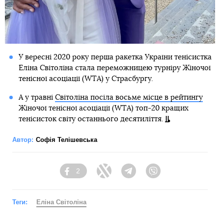
У вересні 2020 року перша ракетка України тенісистка
Еліна Світоліна стала переможницею турніру Жіночої
тенісної асоціації (WTA) у Страсбургу.
А у травні
Світоліна посіла восьме місце в рейтингу
Жіночої тенісної асоціації (WTA) топ-20 кращих
тенісисток світу останнього десятиліття.
Автор:
Софія Телішевська
2
Facebook
Twitter
Telegram
Viber
Теги:
Еліна Світоліна