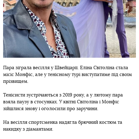
Пара зіграла весілля у Швейцарії. Еліна Світоліна стала
місіс Монфіс, але у тенісному турі виступатиме під своїм
прізвищем.
Тенісисти зустрічаються з 2019 року, а у лютому пара
взяла паузу в стосунках. У квітні Світоліна і Монфіс
зійшлися знову і оголосили про заручини.
На весілля спортсменка надягла брючний костюм та
накидку з діамантами.