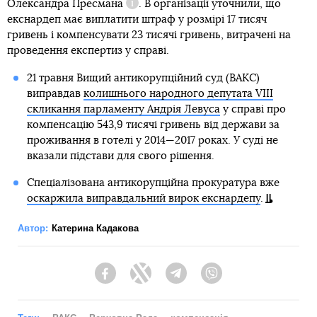
Олександра Пресмана
. В організації уточнили, що
Довідка
екснардеп має виплатити штраф у розмірі 17 тисяч
гривень і компенсувати 23 тисячі гривень, витрачені на
проведення експертиз у справі.
21 травня Вищий антикорупційний суд (ВАКС)
виправдав
колишнього народного депутата VIII
скликання парламенту Андрія Левуса
у справі про
компенсацію 543,9 тисячі гривень від держави за
проживання в готелі у 2014—2017 роках. У суді не
вказали підстави для свого рішення.
Спеціалізована антикорупційна прокуратура вже
оскаржила виправдальний вирок екснардепу
.
Автор:
Катерина Кадакова
Facebook
Twitter
Telegram
Viber