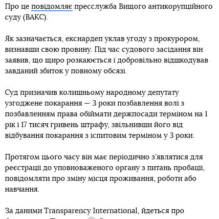
Про це
повідомляє
пресслужба Вищого антикорупційного
суду (ВАКС).
Як зазначається, екснардеп уклав угоду з прокурором,
визнавши свою провину. Під час судового засідання він
заявив, що щиро розкаюється і добровільно відшкодував
завданий збиток у повному обсязі.
Суд призначив колишньому народному депутату
узгоджене покарання — 3 роки позбавлення волі з
позбавленням права обіймати держпосади терміном на 1
рік і 17 тисяч гривень штрафу, звільнивши його від
відбування покарання з іспитовим терміном у 3 роки.
Протягом цього часу він має періодично з’являтися для
реєстрації до уповноваженого органу з питань пробації,
повідомляти про зміну місця проживання, роботи або
навчання.
За даними Transparency International, йдеться про