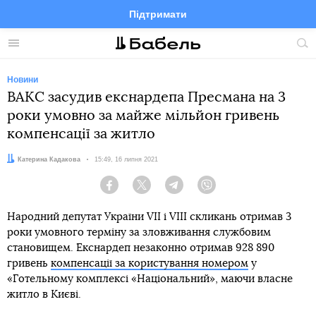
Підтримати
Facebook
Telegram
Twitter
Instagram
Меню
По
по
сай
Новини
ВАКС засудив екснардепа Пресмана на 3
роки умовно за майже мільйон гривень
компенсації за житло
Автор:
Катерина Кадакова
Дата:
15:49, 16 липня 2021
Facebook
Twitter
Telegram
Viber
Народний депутат України VII і VIII скликань отримав 3
роки умовного терміну за зловживання службовим
становищем. Екснардеп незаконно отримав 928 890
гривень
компенсації за користування номером
у
«Готельному комплексі «Національний», маючи власне
житло в Києві.