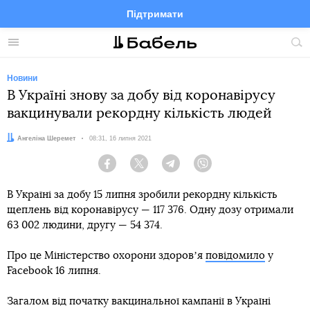
Підтримати
Facebook
Telegram
Twitter
Instagram
Меню
По
по
сай
Новини
В Україні знову за добу від коронавірусу
вакцинували рекордну кількість людей
Автор:
Ангеліна Шеремет
Дата:
08:31, 16 липня 2021
Facebook
Twitter
Telegram
Viber
В Україні за добу 15 липня зробили рекордну кількість
щеплень від коронавірусу — 117 376. Одну дозу отримали
63 002 людини, другу — 54 374.
Про це Міністерство охорони здоровʼя
повідомило
у
Facebook 16 липня.
Загалом від початку вакцинальної кампанії в Україні