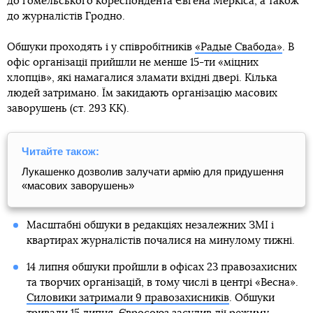
до гомельського кореспондента Євгена Меркіса, а також
до журналістів Гродно.
Обшуки проходять і у співробітників
«Радыё Свабода»
. В
офіс організації прийшли не менше 15-ти «міцних
хлопців», які намагалися зламати вхідні двері. Кілька
людей затримано. Їм закидають організацію масових
заворушень (ст. 293 КК).
Читайте також:
Лукашенко дозволив залучати армію для придушення
«масових заворушень»
Масштабні обшуки в редакціях незалежних ЗМІ і
квартирах журналістів почалися на минулому тижні.
14 липня обшуки пройшли в офісах 23 правозахисних
та творчих організацій, в тому числі в центрі «Весна».
Силовики затримали 9 правозахисників
. Обшуки