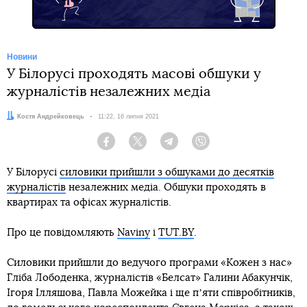
Новини
У Білорусі проходять масові обшуки у
журналістів незалежних медіа
Автор:
Костя Андрейковець
Дата:
11:22, 16 липня 2021
Facebook
Twitter
Telegram
Viber
У Білорусі
силовики прийшли з обшуками до десятків
журналістів
незалежних медіа. Обшуки проходять в
квартирах та офісах журналістів.
Про це повідомляють
Naviny
і
TUT.BY
.
Силовики прийшли до ведучого програми «Кожен з нас»
Гліба Лободенка, журналістів «Белсат» Галини Абакунчік,
Ігоря Ілляшова, Павла Можейка і ще пʼяти співробітників,