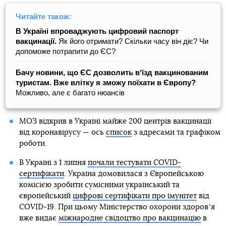
Читайте також:
В Україні впроваджують цифровий паспорт
вакцинації.
Як його отримати? Скільки часу він діє? Чи
допоможе потрапити до ЄС?
Бачу новини, що ЄС дозволить вʼїзд вакцинованим
туристам. Вже влітку я зможу поїхати в Європу?
Можливо, але є багато нюансів
МОЗ відкрив в Україні майже 200 центрів вакцинації
від коронавірусу — ось
список
з адресами та графіком
роботи.
В Україні з 1 липня
почали тестувати COVID-
сертифікати
. Україна домовилася з Європейською
комісією зробити сумісними український та
європейський
цифрові сертифікати про імунітет
від
COVID-19. При цьому Міністерство охорони здоровʼя
вже видає
міжнародне свідоцтво про вакцинацію
в