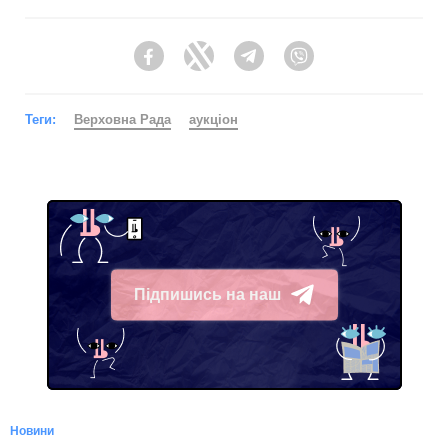
Facebook
Twitter
Telegram
Viber
Теги:
Верховна Рада
аукціон
Підпишись на наш
Telegram
Новини