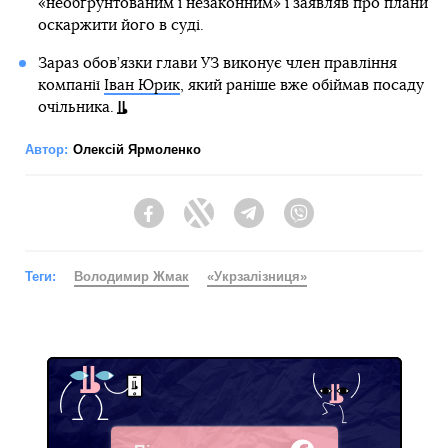
«необґрунтованим і незаконним» і заявляв про плани
оскаржити його в суді.
Зараз обов’язки глави УЗ виконує член правління
компанії
Іван Юрик
, який раніше вже обіймав посаду
очільника.
Автор:
Олексій Ярмоленко
Facebook
Twitter
Telegram
Viber
Теги:
Володимир Жмак
«Укрзалізниця»