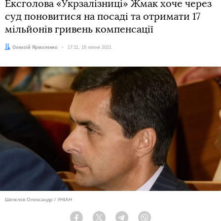
Ексголова «Укрзалізниці» Жмак хоче через
суд поновитися на посаді та отримати 17
мільйонів гривень компенсації
Автор:
Олексій Ярмоленко
Дата:
17:11, 16 липня 2021
Шепєлєв Олександр / УНІАН