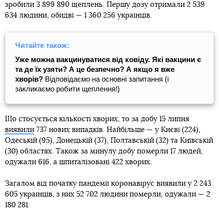
зробили 3 899 890 щеплень. Першу дозу отримали 2 539
634 людини, обидві — 1 360 256 українців.
Читайте також:
Уже можна вакцинуватися від ковіду. Які вакцини є
та де їх узяти? А це безпечно? А якщо я вже
хворів?
Відповідаємо на основні запитання (і
закликаємо робити щеплення!)
Що стосується кількості хворих, то за добу 15 липня
виявили
737 нових випадків. Найбільше — у Києві (224),
Одеській (95), Донецькій (37), Полтавській (32) та Київській
(30) областях. Також за минулу добу померли 17 людей,
одужали 616, а шпиталізовані 422 хворих.
Загалом від початку пандемії коронавірус виявили у 2 243
605 українців, з них 52 702 людини померли, одужали — 2
180 281.