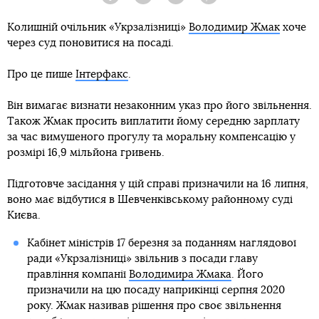
Facebook
Twitter
Telegram
Viber
Колишній очільник «Укрзалізниці»
Володимир Жмак
хоче
через суд поновитися на посаді.
Про це пише
Інтерфакс
.
Він вимагає визнати незаконним указ про його звільнення.
Також Жмак просить виплатити йому середню зарплату
за час вимушеного прогулу та моральну компенсацію у
розмірі 16,9 мільйона гривень.
Підготовче засідання у цій справі призначили на 16 липня,
воно має відбутися в Шевченківському районному суді
Києва.
Кабінет міністрів 17 березня за поданням наглядової
ради «Укрзалізниці» звільнив з посади главу
правління компанії
Володимира Жмака
. Його
призначили на цю посаду наприкінці серпня 2020
року. Жмак називав рішення про своє звільнення