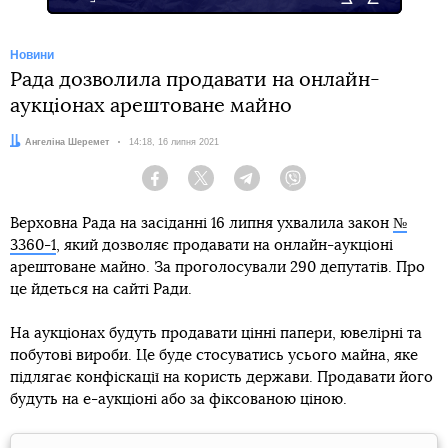
Новини
Рада дозволила продавати на онлайн-
аукціонах арештоване майно
Автор:
Ангеліна Шеремет
Дата:
14:18, 16 липня 2021
Facebook
Twitter
Telegram
Viber
Верховна Рада на засіданні 16 липня ухвалила закон
№
3360-1
, який дозволяє продавати на онлайн-аукціоні
арештоване майно. За проголосували 290 депутатів. Про
це йдеться на сайті Ради.
На аукціонах будуть продавати цінні папери, ювелірні та
побутові вироби. Це буде стосуватись усього майна, яке
підлягає конфіскації на користь держави. Продавати його
будуть на е-аукціоні або за фіксованою ціною.