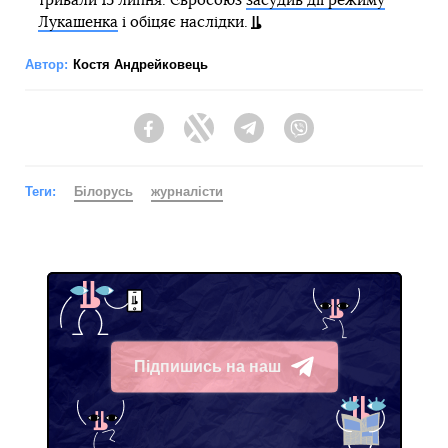
тривали 15 липня. Євросоюз
засудив дії режиму
Лукашенка
і обіцяє наслідки.
Автор:
Костя Андрейковець
Facebook
Twitter
Telegram
Viber
Теги:
Білорусь
журналісти
Підпишись на наш
Telegram