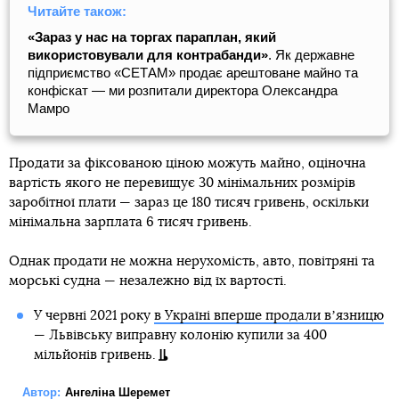
Читайте також:
«Зараз у нас на торгах параплан, який
використовували для контрабанди»
. Як державне
підприємство «СЕТАМ» продає арештоване майно та
конфіскат — ми розпитали директора Олександра
Мамро
Продати за фіксованою ціною можуть майно, оціночна
вартість якого не перевищує 30 мінімальних розмірів
заробітної плати — зараз це 180 тисяч гривень, оскільки
мінімальна зарплата 6 тисяч гривень.
Однак продати не можна нерухомість, авто, повітряні та
морські судна — незалежно від їх вартості.
У червні 2021 року
в Україні вперше продали вʼязницю
— Львівську виправну колонію купили за 400
мільйонів гривень.
Автор:
Ангеліна Шеремет