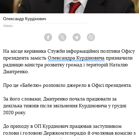
Олександр Курдінович
УНІАН
Facebook
Twitter
Telegram
Viber
На місце керівника Служби інформаційної політики Офісу
президента замість
Олександра Курдіновича
призначили
радницю міністра розвитку громад і територій Наталію
Дмитренко.
Про це «Бабелю» розповіло джерело в Офісі президента.
За його словами, Дмитренко почала працювати за
декілька тижнів після звільнення Курдіновича у грудні
2020 року.
До приходу в ОП Курдінович працював заступником
голови і головою Держкомтелерадіо й очолював комісію з