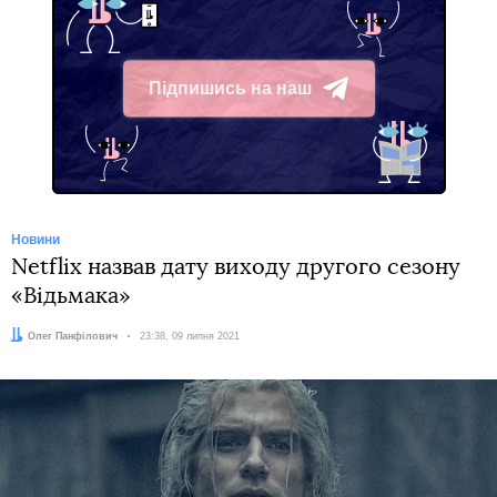
Підпишись на наш
Telegram
Новини
Netflix назвав дату виходу другого сезону
«Відьмака»
Автор:
Олег Панфілович
Дата:
23:38, 09 липня 2021