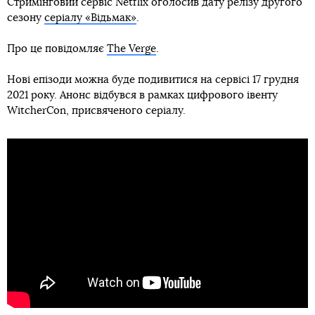
Стримінговий сервіс Netflix оголосив дату релізу другого
сезону
серіалу «Відьмак»
.
Про це повідомляє
The Verge
.
Нові епізоди можна буде подивитися на сервісі 17 грудня
2021 року. Анонс відбувся в рамках цифрового івенту
WitcherCon, присвяченого серіалу.