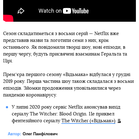
Сезон складатиметься з восьми серій — Netflix вже
представив назви та логотипи семи з них, крім
останнього. Як повідомили творці шоу, нові епізоди, в
першу чергу, будуть присвячені взаєминам Геральта та
Цірі.
Премʼєра першого сезону «Відьмака» відбулася у грудні
2019 року. Перша частина шоу також складалася з восьми
епізодів. Зйомки продовження уповільнилися через
пандемію коронавірусу.
У липні 2020 року сервіс Netflix анонсував вихід
серіалу The Witcher: Blood Origin. Це приквел
фентезійного серіалу
The Witcher («Відьмак»)
.
Автор:
Олег Панфілович