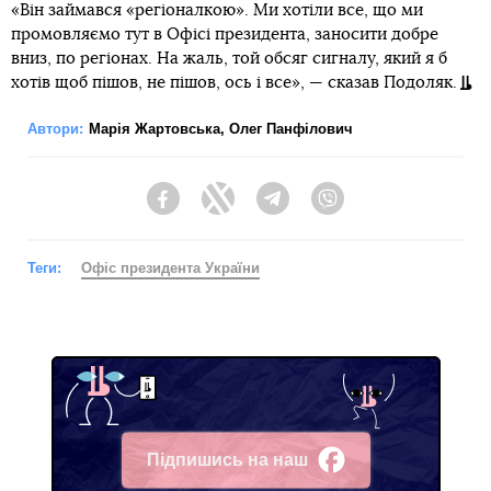
«Він займався «регіоналкою». Ми хотіли все, що ми
промовляємо тут в Офісі президента, заносити добре
вниз, по регіонах. На жаль, той обсяг сигналу, який я б
хотів щоб пішов, не пішов, ось і все», — сказав Подоляк.
Автори:
Марія Жартовська
,
Олег Панфілович
Facebook
Twitter
Telegram
Viber
Теги:
Офіс президента України
Підпишись на наш
Facebook