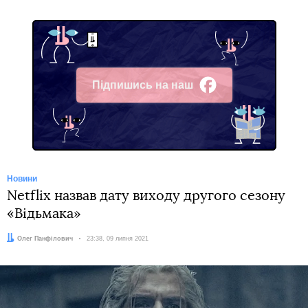
Підпишись на наш
Facebook
Новини
Netflix назвав дату виходу другого сезону
«Відьмака»
Автор:
Олег Панфілович
Дата:
23:38, 09 липня 2021