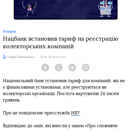
Новини
Нацбанк встановив тариф на реєстрацію
колекторських компаній
Автор:
Софія Телішевська
Дата:
19:59, 09 липня 2021
Facebook
Twitter
Telegram
Viber
Національний банк установив тариф для компаній, які не
є фінансовими установами, але реєструються як
колекторські організації. Послуга вартуватие 24 тисячі
гривень.
Про це повідомляє пресслужба
НБУ
.
Відповідно до змін, які внесли у закон «Про споживче