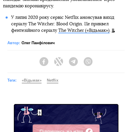
пандемію коронавірусу.
У липні 2020 року сервіс Netflix анонсував вихід
серіалу The Witcher: Blood Origin. Це приквел
фентезійного серіалу
The Witcher («Відьмак»)
.
Автор:
Олег Панфілович
Facebook
Twitter
Telegram
Viber
Теги:
«Відьмак»
Netflix
Підпишись на наш