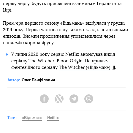
першу чергу, будуть присвячені взаєминам Геральта та
Цірі.
Премʼєра першого сезону «Відьмака» відбулася у грудні
2019 року. Перша частина шоу також складалася з восьми
епізодів. Зйомки продовження уповільнилися через
пандемію коронавірусу.
У липні 2020 року сервіс Netflix анонсував вихід
серіалу The Witcher: Blood Origin. Це приквел
фентезійного серіалу
The Witcher («Відьмак»)
.
Автор:
Олег Панфілович
Facebook
Twitter
Telegram
Viber
Теги:
«Відьмак»
Netflix