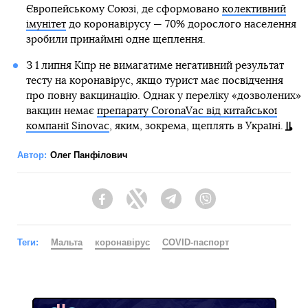
Європейському Союзі, де сформовано
колективний
імунітет
до коронавірусу — 70% дорослого населення
зробили принаймні одне щеплення.
З 1 липня Кіпр не вимагатиме негативний результат
тесту на коронавірус, якщо турист має посвідчення
про повну вакцинацію. Однак у переліку «дозволених»
вакцин немає
препарату СoronaVac від китайської
компанії Sinovac
, яким, зокрема, щеплять в Україні.
Автор:
Олег Панфілович
Facebook
Twitter
Telegram
Viber
Теги:
Мальта
коронавірус
COVID-паспорт