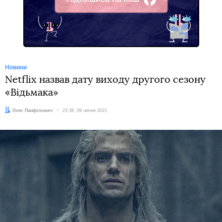
Facebook
Новини
Netflix назвав дату виходу другого сезону
«Відьмака»
Автор:
Олег Панфілович
Дата:
23:38, 09 липня 2021