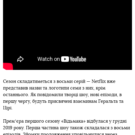
Сезон складатиметься з восьми серій — Netflix вже
представив назви та логотипи семи з них, крім
останнього. Як повідомили творці шоу, нові епізоди, в
першу чергу, будуть присвячені взаєминам Геральта та
Цірі.
Премʼєра першого сезону «Відьмака» відбулася у грудні
2019 року. Перша частина шоу також складалася з восьми
епізодів. Зйомки продовження уповільнилися через