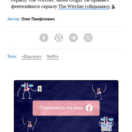
серіалу The Witcher: Blood Origin. Це приквел
фентезійного серіалу
The Witcher («Відьмак»)
.
Автор:
Олег Панфілович
Facebook
Twitter
Telegram
Viber
Теги:
«Відьмак»
Netflix
Підпишись на наш
Facebook