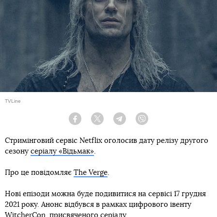
TVLine
Facebook
Twitter
Telegram
Viber
Стримінговий сервіс Netflix оголосив дату релізу другого
сезону
серіалу «Відьмак»
.
Про це повідомляє
The Verge
.
Нові епізоди можна буде подивитися на сервісі 17 грудня
2021 року. Анонс відбувся в рамках цифрового івенту
WitcherCon, присвяченого серіалу.