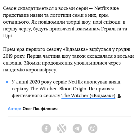
Сезон складатиметься з восьми серій — Netflix вже
представив назви та логотипи семи з них, крім
останнього. Як повідомили творці шоу, нові епізоди, в
першу чергу, будуть присвячені взаєминам Геральта та
Цірі.
Премʼєра першого сезону «Відьмака» відбулася у грудні
2019 року. Перша частина шоу також складалася з восьми
епізодів. Зйомки продовження уповільнилися через
пандемію коронавірусу.
У липні 2020 року сервіс Netflix анонсував вихід
серіалу The Witcher: Blood Origin. Це приквел
фентезійного серіалу
The Witcher («Відьмак»)
.
Автор:
Олег Панфілович
Facebook
Twitter
Telegram
Viber