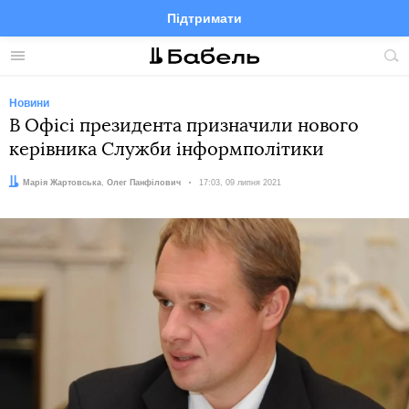
Підтримати
Facebook
Telegram
Twitter
Instagram
Меню
По
по
сай
Новини
В Офісі президента призначили нового
керівника Служби інформполітики
Автори:
Марія Жартовська
,
Олег Панфілович
Дата:
17:03, 09 липня 2021