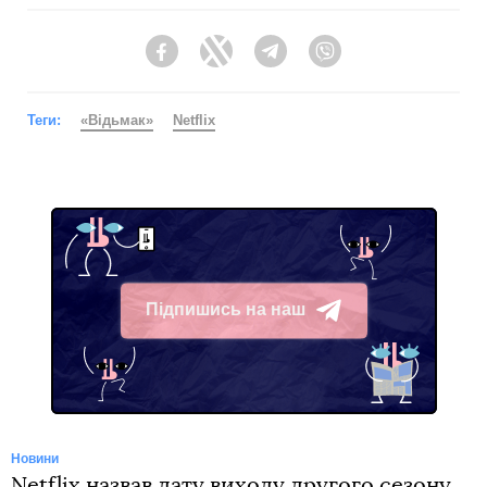
Facebook
Twitter
Telegram
Viber
Теги:
«Відьмак»
Netflix
Підпишись на наш
Telegram
Новини
Netflix назвав дату виходу другого сезону