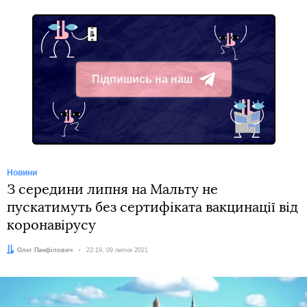
Підпишись на наш
Telegram
Новини
З середини липня на Мальту не
пускатимуть без сертифіката вакцинації від
коронавірусу
Автор:
Олег Панфілович
Дата:
22:19, 09 липня 2021