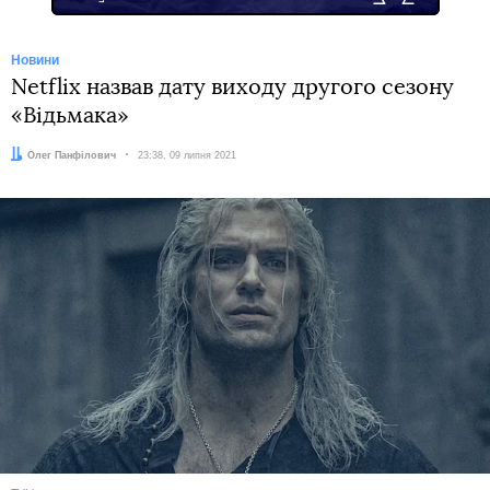
Новини
Netflix назвав дату виходу другого сезону
«Відьмака»
Автор:
Олег Панфілович
Дата:
23:38, 09 липня 2021