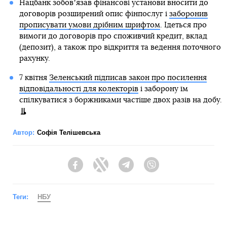
Нацбанк зобовʼязав фінансові установи вносити до
договорів розширений опис фінпослуг і
заборонив
прописувати умови дрібним шрифтом
. Ідеться про
вимоги до договорів про споживчий кредит, вклад
(депозит), а також про відкриття та ведення поточного
рахунку.
7 квітня
Зеленський підписав закон про посилення
відповідальності для колекторів
і заборону їм
спілкуватися з боржниками частіше двох разів на добу.
Автор:
Софія Телішевська
Facebook
Twitter
Telegram
Viber
Теги:
НБУ