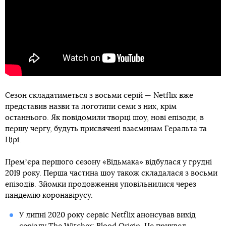
Сезон складатиметься з восьми серій — Netflix вже
представив назви та логотипи семи з них, крім
останнього. Як повідомили творці шоу, нові епізоди, в
першу чергу, будуть присвячені взаєминам Геральта та
Цірі.
Премʼєра першого сезону «Відьмака» відбулася у грудні
2019 року. Перша частина шоу також складалася з восьми
епізодів. Зйомки продовження уповільнилися через
пандемію коронавірусу.
У липні 2020 року сервіс Netflix анонсував вихід