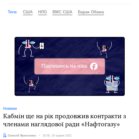
Теги:
США
НЛО
ВМС США
Барак Обама
Підпишись на наш
Facebook
Новини
Кабмін ще на рік продовжив контракти з
членами наглядової ради «Нафтогазу»
Автор:
Олексій Ярмоленко
Дата:
16:59, 19 травня 2021