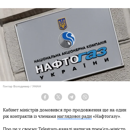
Гонтар Володимир / УНІАН
Facebook
Twitter
Telegram
Viber
Кабінет міністрів домовився про продовження ще на один
рік контрактів із членами
наглядової ради
«Нафтогазу».
Про це у своєму Telegram-каналі написав прем’єр-міністр