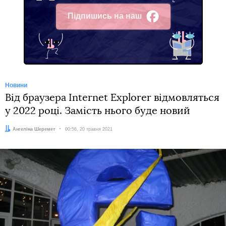
Підпишись на наш
Facebook
Новини
Від браузера Internet Explorer відмовляться
у 2022 році. Замість нього буде новий
Автор:
Ангеліна Шеремет
Дата:
00:56, 20 травня 2021