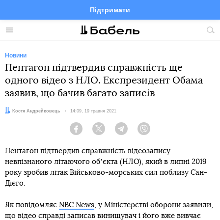
Підтримати
Facebook
Telegram
Twitter
Instagram
Меню
По
по
сай
Новини
Пентагон підтвердив справжність ще
одного відео з НЛО. Експрезидент Обама
заявив, що бачив багато записів
Автор:
Костя Андрейковець
Дата:
14:09, 19 травня 2021
Facebook
Twitter
Telegram
Viber
Пентагон підтвердив справжність відеозапису
невпізнаного літаючого обʼєкта (НЛО), який в липні 2019
року зробив літак Військово-морських сил поблизу Сан-
Дієго.
Як повідомляє
NBC News
, у Міністерстві оборони заявили,
що відео справді записав винищувач і його вже вивчає