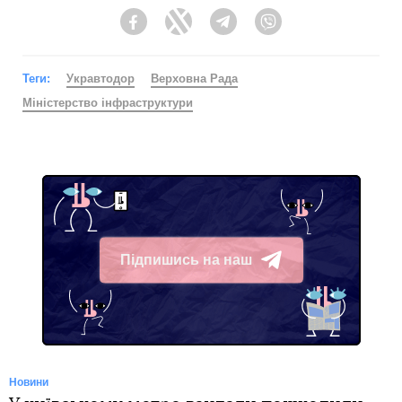
Facebook
Twitter
Telegram
Viber
Теги:
Укравтодор
Верховна Рада
Міністерство інфраструктури
Підпишись на наш
Telegram
Новини