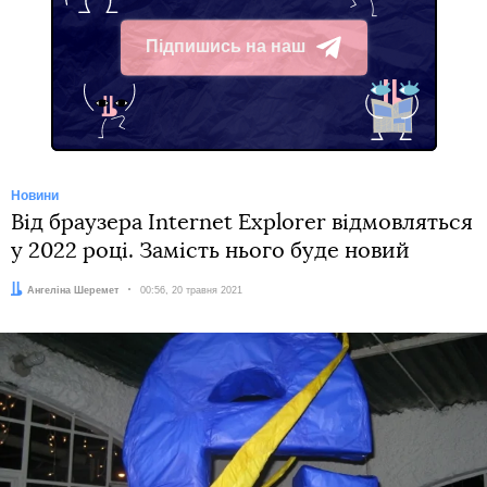
Підпишись на наш
Telegram
Новини
Від браузера Internet Explorer відмовляться
у 2022 році. Замість нього буде новий
Автор:
Ангеліна Шеремет
Дата:
00:56, 20 травня 2021