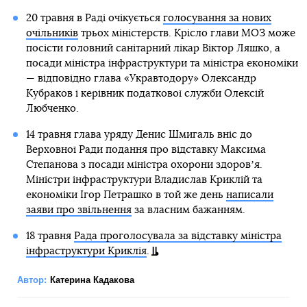
20 травня в Раді очікується
голосування за нових
очільників
трьох міністерств. Крісло глави МОЗ може
посісти головний санітарний лікар Віктор Ляшко, а
посади міністра інфраструктури та міністра економіки
— відповідно глава «Укравтодору» Олександр
Кубраков і керівник податкової служби Олексій
Любченко.
14 травня глава уряду Денис Шмигаль вніс до
Верховної Ради подання про відставку Максима
Степанова з посади міністра охорони здоровʼя.
Міністри інфраструктури Владислав Криклій та
економіки Ігор Петрашко в той же день
написали
заяви про звільнення
за власним бажанням.
18 травня
Рада проголосувала за відставку міністра
інфраструктури Криклія
.
Автор:
Катерина Кадакова