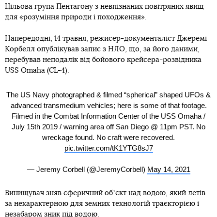
Цільова група Пентагону з невпізнаних повітряних явищ
для «розуміння природи і походження».
Напередодні, 14 травня, режисер-документаліст Джеремі
Корбелл опублікував запис з НЛО, що, за його даними,
перебував неподалік від бойового крейсера-розвідника
USS Omaha (CL-4).
The US Navy photographed & filmed “spherical” shaped UFOs &
advanced transmedium vehicles; here is some of that footage.
Filmed in the Combat Information Center of the USS Omaha /
July 15th 2019 / warning area off San Diego @ 11pm PST. No
wreckage found. No craft were recovered.
pic.twitter.com/tK1YTG8sJ7
— Jeremy Corbell (@JeremyCorbell)
May 14, 2021
Винищувач зняв сферичний обʼєкт над водою, який летів
за нехарактерною для земних технологій траєкторією і
незабаром зник під водою.