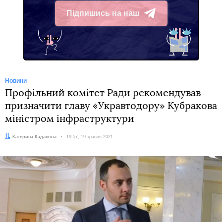
Підпишись на наш
Telegram
Новини
Профільний комітет Ради рекомендував
призначити главу «Укравтодору» Кубракова
міністром інфраструктури
Автор:
Катерина Кадакова
Дата:
19:57, 19 травня 2021