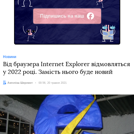
Підпишись на наш
Facebook
Новини
Від браузера Internet Explorer відмовляться
у 2022 році. Замість нього буде новий
Автор:
Ангеліна Шеремет
Дата:
00:56, 20 травня 2021