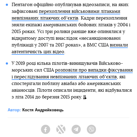
Пентагон офіційно опублікував відеозаписи, на яких
зафіксовані
перехоплення військовими літаками
невпізнаних літаючих обʼєктів
. Кадри перехоплення
зняли екіпажі американських бойових літаків у 2004 і
2015 роках. Усі три ролики раніше вже опинялися у
відкритому доступі внаслідок «несанкціонованої
публікації у 2007 та 2017 роках», а ВМС США
визнали
автентичність цих відео
.
У 2019 році кілька пілотів-винищувачів Військово-
морських сил США
розповіли про випадки фіксування
і переслідування невпізнаних літаючих обʼєктів
, які
спостерігали поблизу авіабаз або американських
авіаносців. Пілоти описали інциденти, які відбувалися
з літа 2014 до березня 2015 року.
Автор:
Костя Андрейковець
Facebook
Twitter
Telegram
Viber