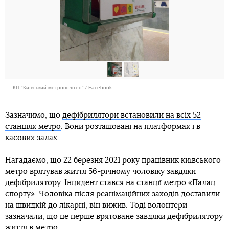
КП "Київський метрополітен" / Facebook
Зазначимо, що
дефібрилятори встановили на всіх 52
станціях метро
. Вони розташовані на платформах і в
касових залах.
Нагадаємо, що 22 березня 2021 року працівник київського
метро врятував життя 56-річному чоловіку завдяки
дефібрилятору. Інцидент стався на станції метро «Палац
спорту». Чоловіка після реанімаційних заходів доставили
на швидкій до лікарні, він вижив. Тоді волонтери
зазначали, що це перше врятоване завдяки дефібрилятору
життя в метро.