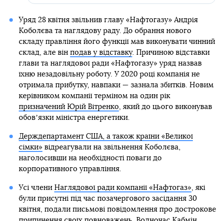
Уряд 28 квітня звільнив главу «Нафтогазу» Андрія
Коболєва та наглядову раду. До обрання нового
складу правління його функції мав виконувати чинний
склад, але він
подав у відставку
. Причиною відставки
глави та наглядової ради «Нафтогазу» уряд назвав
їхню незадовільну роботу. У 2020 році компанія не
отримала прибутку, навпаки — зазнала збитків. Новим
керівником компанії терміном на один рік
призначений Юрій Вітренко
, який до цього виконував
обовʼязки міністра енергетики.
Держдепартамент США, а також країни «Великої
сімки»
відреагували на звільнення Коболєва,
наголосивши на необхідності поваги до
корпоративного управління.
Усі члени
Наглядової ради компанії «Нафтогаз»
, які
були присутні під час позачергового засідання 30
квітня, подали письмові повідомлення про дострокове
припинення своїх повноважень. Водночас Кабмін