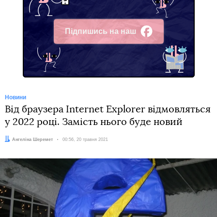
Підпишись на наш
Facebook
Новини
Від браузера Internet Explorer відмовляться
у 2022 році. Замість нього буде новий
Автор:
Ангеліна Шеремет
Дата:
00:56, 20 травня 2021