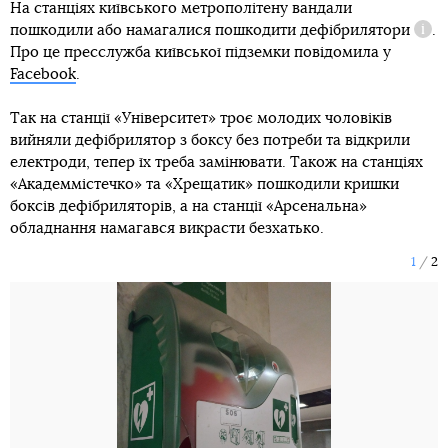
На станціях київського метрополітену вандали
пошкодили або намагалися пошкодити
дефібрилятори
.
Дові
Про це пресслужба київської підземки повідомила у
Facebook
.
Так на станції «Університет» троє молодих чоловіків
вийняли дефібрилятор з боксу без потреби та відкрили
електроди, тепер їх треба замінювати. Також на станціях
«Академмістечко» та «Хрещатик» пошкодили кришки
боксів дефібриляторів, а на станції «Арсенальна»
обладнання намагався викрасти безхатько.
1
2