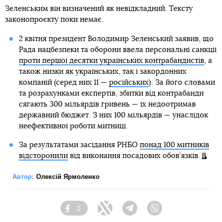
Зеленським він визначений як невідкладний. Тексту
законопроєкту поки немає.
2 квітня президент Володимир Зеленський заявив, що
Рада нацбезпеки та оборони ввела персональні санкції
проти першої десятки українських контрабандистів
, а
також низки як українських, так і закордонних
компаній (серед них 11 —
російських
). За його словами
та розрахунками експертів, збитки від контрабанди
сягають 300 мільярдів гривень — їх недоотримав
державний бюджет. З них 100 мільярдів — унаслідок
неефективної роботи митниці.
За результатами засідання РНБО
понад 100 митників
відсторонили
від виконання посадових обов’язків.
Автор:
Олексій Ярмоленко
1
Facebook
Twitter
Telegram
Viber