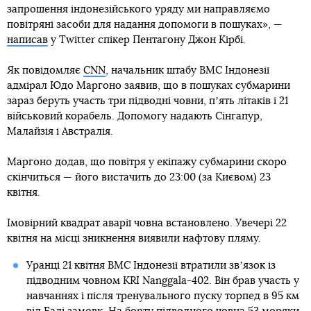
запрошення індонезійського уряду ми направляємо
повітряні засоби для надання допомоги в пошуках», —
написав
у Twitter спікер Пентагону Джон Кірбі.
Як повідомляє
CNN
, начальник штабу ВМС Індонезії
адмірал Юдо Маргоно заявив, що в пошуках субмарини
зараз беруть участь три підводні човни, пʼять літаків і 21
військовий корабель. Допомогу надають Сінгапур,
Малайзія і Австралія.
Маргоно додав, що повітря у екіпажу субмарини скоро
скінчиться — його вистачить до 23:00 (за Києвом) 23
квітня.
Імовірний квадрат аварії човна встановлено. Увечері 22
квітня на місці зникнення виявили нафтову пляму.
Уранці 21 квітня ВМС Індонезії втратили звʼязок із
підводним човном KRI Nanggala-402. Він брав участь у
навчаннях і після тренувального пуску торпед в 95 км