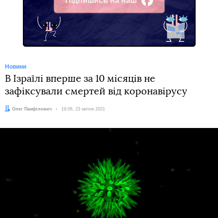
Підпишись на наш
Facebook
Новини
В Ізраїлі вперше за 10 місяців не
зафіксували смертей від коронавірусу
Автор:
Олег Панфілович
Дата:
19:06, 23 квітня 2021