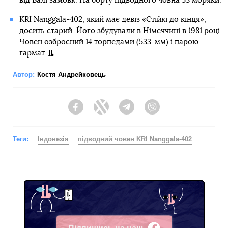
від Балі замовк. На борту підводного човна 53 моряки.
KRI Nanggala-402, який має девіз «Стійкі до кінця»,
досить старий. Його збудували в Німеччині в 1981 році.
Човен озброєний 14 торпедами (533-мм) і парою
гармат.
Автор:
Костя Андрейковець
Facebook
Twitter
Telegram
Viber
Теги:
Індонезія
підводний човен KRI Nanggala-402