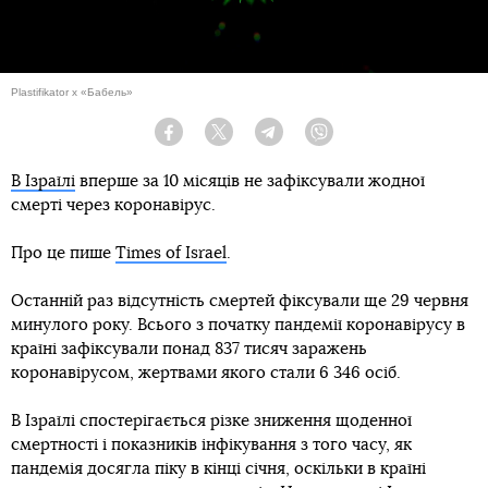
Plastifikator x «Бабель»
Facebook
Twitter
Telegram
Viber
В Ізраїлі
вперше за 10 місяців не зафіксували жодної
смерті через коронавірус.
Про це пише
Times of Israel
.
Останній раз відсутність смертей фіксували ще 29 червня
минулого року. Всього з початку пандемії коронавірусу в
країні зафіксували понад 837 тисяч заражень
коронавірусом, жертвами якого стали 6 346 осіб.
В Ізраїлі спостерігається різке зниження щоденної
смертності і показників інфікування з того часу, як
пандемія досягла піку в кінці січня, оскільки в країні