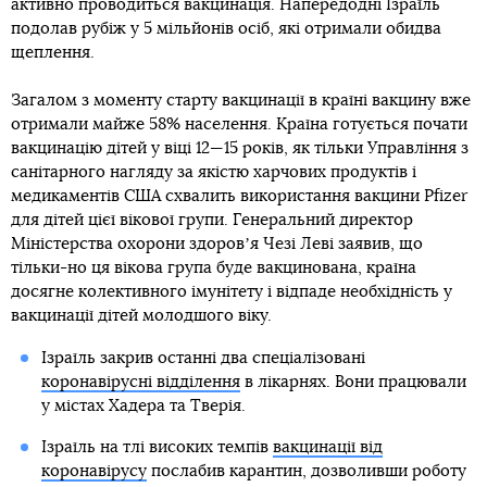
активно проводиться вакцинація. Напередодні Ізраїль
подолав рубіж у 5 мільйонів осіб, які отримали обидва
щеплення.
Загалом з моменту старту вакцинації в країні вакцину вже
отримали майже 58% населення. Країна готується почати
вакцинацію дітей у віці 12—15 років, як тільки Управління з
санітарного нагляду за якістю харчових продуктів і
медикаментів США схвалить використання вакцини Pfizer
для дітей цієї вікової групи. Генеральний директор
Міністерства охорони здоровʼя Чезі Леві заявив, що
тільки-но ця вікова група буде вакцинована, країна
досягне колективного імунітету і відпаде необхідність у
вакцинації дітей молодшого віку.
Ізраїль закрив останні два спеціалізовані
коронавірусні відділення
в лікарнях. Вони працювали
у містах Хадера та Тверія.
Ізраїль на тлі високих темпів
вакцинації від
коронавірусу
послабив карантин, дозволивши роботу