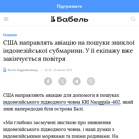
Підтримати
Facebook
Telegram
Twitter
Instagram
Меню
По
по
сай
Новини
США направлять авіацію на пошуки зниклої
індонезійської субмарини. У її екіпажу вже
закінчується повітря
Автор:
Костя Андрейковець
Дата:
16:15, 23 квітня 2021
Facebook
Twitter
Telegram
Viber
США направляють авіацію для допомоги в пошуках
індонезійського підводного човна KRI Nanggala-402
, який
зник напередодні біля острова Балі.
«Ми глибоко засмучені звісткою про зникнення
індонезійського підводного човна, і наші думки з
індонезійськими моряками та їхніми родинами. На