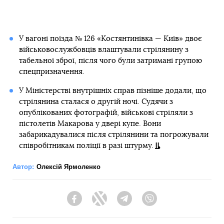
У вагоні поїзда № 126 «Костянтинівка — Київ» двоє
військовослужбовців влаштували стрілянину з
табельної зброї, після чого були затримані групою
спецпризначення.
У Міністерстві внутрішніх справ пізніше додали, що
стрілянина сталася о другій ночі. Судячи з
опублікованих фотографій, військові стріляли з
пістолетів Макарова у двері купе. Вони
забарикадувалися після стрілянини та погрожували
співробітникам поліції в разі штурму.
Автор:
Олексій Ярмоленко
Facebook
Twitter
Telegram
Viber