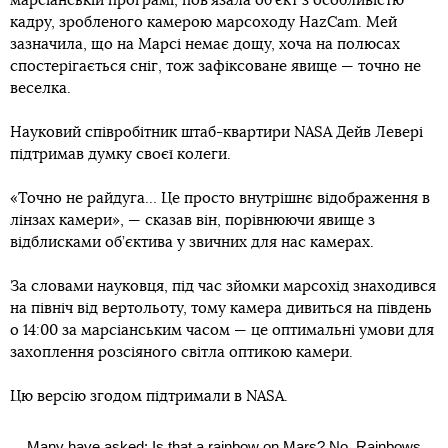
марсіанській програмі, пов’язала об’єкт з особливістю
кадру, зробленого камерою марсоходу HazCam. Мей
зазначила, що на Марсі немає дощу, хоча на полюсах
спостерігається сніг, тож зафіксоване явище — точно не
веселка.
Науковий співробітник штаб-квартири NASA Дейв Левері
підтримав думку своєї колеги.
«Точно не райдуга… Це просто внутрішнє відображення в
лінзах камери», — сказав він, порівнюючи явище з
відблисками об’єктива у звичних для нас камерах.
За словами науковця, під час зйомки марсохід знаходився
на північ від вертольоту, тому камера дивиться на південь
о 14:00 за марсіанським часом — це оптимальні умови для
захоплення розсіяного світла оптикою камери.
Цю версію згодом підтримали в NASA.
Many have asked: Is that a rainbow on Mars? No. Rainbows