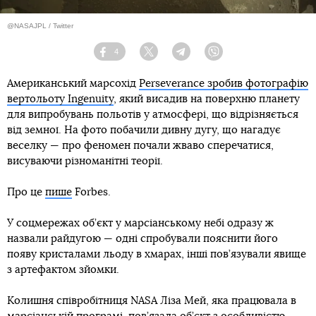
@NASAJPL / Twitter
4
Facebook
Twitter
Telegram
Viber
Американський марсохід
Perseverance зробив фотографію
вертольоту Ingenuity
, який висадив на поверхню планету
для випробувань польотів у атмосфері, що відрізняється
від земної. На фото побачили дивну дугу, що нагадує
веселку — про феномен почали жваво сперечатися,
висуваючи різноманітні теорії.
Про це
пише
Forbes.
У соцмережах об’єкт у марсіанському небі одразу ж
назвали райдугою — одні спробували пояснити його
появу кристалами льоду в хмарах, інші пов’язували явище
з артефактом зйомки.
Колишня співробітниця NASA Ліза Мей, яка працювала в