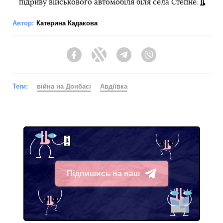
підриву військового автомобіля біля села Степне.
Автор:
Катерина Кадакова
Facebook
Twitter
Telegram
Viber
Теги:
війна на Донбасі
Авдіївка
Підпишись на наш
Telegram