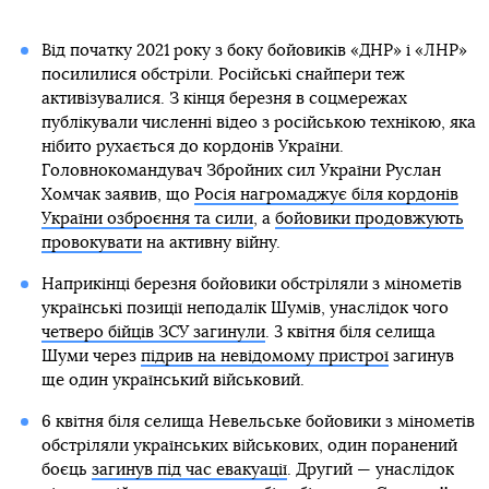
Від початку 2021 року з боку бойовиків «ДНР» і «ЛНР»
посилилися обстріли. Російські снайпери теж
активізувалися. З кінця березня в соцмережах
публікували численні відео з російською технікою, яка
нібито рухається до кордонів України.
Головнокомандувач Збройних сил України Руслан
Хомчак заявив, що
Росія нагромаджує біля кордонів
України озброєння та сили
, а
бойовики продовжують
провокувати
на активну війну.
Наприкінці березня бойовики обстріляли з мінометів
українські позиції неподалік Шумів, унаслідок чого
четверо бійців ЗСУ загинули
. 3 квітня біля селища
Шуми через
підрив на невідомому пристрої
загинув
ще один український військовий.
6 квітня біля селища Невельське бойовики з мінометів
обстріляли українських військових, один поранений
боєць
загинув під час евакуації
. Другий — унаслідок