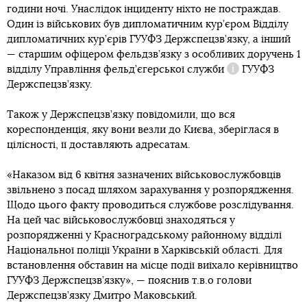
години ночі. Унаслідок інциденту ніхто не постраждав.
Один із військових був дипломатичним кур’єром Відділу
дипломатичних кур’єрів ГУУФЗ Держспецзв’язку, а інший
— старшим офіцером фельдзв’язку з особливих доручень 1
відділу Управління
фельд’єгерської служби
ГУУФЗ
Довідка
Держспецзв’язку.
Також у Держспецзв’язку повідомили, що вся
кореспонденція, яку вони везли до Києва, зберіглася в
цілісності, її доставляють адресатам.
«Наказом від 6 квітня зазначених військовослужбовців
звільнено з посад шляхом зарахування у розпорядження.
Щодо цього факту проводиться службове розслідування.
На цей час військовослужбовці знаходяться у
розпорядженні у Красноградському районному відділі
Національної поліції України в Харківській області. Для
встановлення обставин на місце події виїхало керівництво
ГУУФЗ Держспецзв’язку», — пояснив т.в.о голови
Держспецзв’язку Дмитро Маковський.