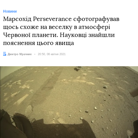
Новини
Марсохід Perseverance сфотографував
щось схоже на веселку в атмосфері
Червоної планети. Науковці знайшли
пояснення цього явища
Автор:
Дмитро Мрачник
Дата:
20:50, 06 квітня 2021