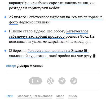
парашуті ровера було секретне повідомлення
, яке
розгадали користувачі Reddit.
25 лютого Perseverance
надіслав на Землю панорамне
фото
Червоної планети.
Пізніше стало відомо, що роботу
Perseverance
забезпечує застарілий процесор
родом з 90-х. Це
пояснюється умовами марсіанської атмосфери.
18 березня
Perseverance надіслав на Землю 16-
хвилинний аудіозапис
, який зробив під час руху.
Автор:
Дмитро Мрачник
4
Facebook
Twitter
Telegram
Viber
Теги:
марсохід Perseverance
Марс
NASA