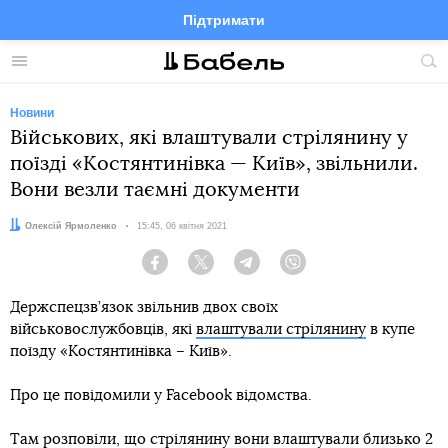
Підтримати
Facebook
Telegram
Twitter
Instagram
Меню
По
по
сай
Новини
Військових, які влаштували стрілянину у
поїзді «Костянтинівка — Київ», звільнили.
Вони везли таємні документи
Автор:
Олексій Ярмоленко
Дата:
15:45, 06 квітня 2021
Facebook
Twitter
Telegram
Viber
Держспецзв’язок звільнив двох своїх
військовослужбовців, які
влаштували стрілянину
в купе
поїзду «Костянтинівка – Київ».
Про це повідомили у Facebook відомства.
Там розповіли, що стрілянину вони влаштували близько 2