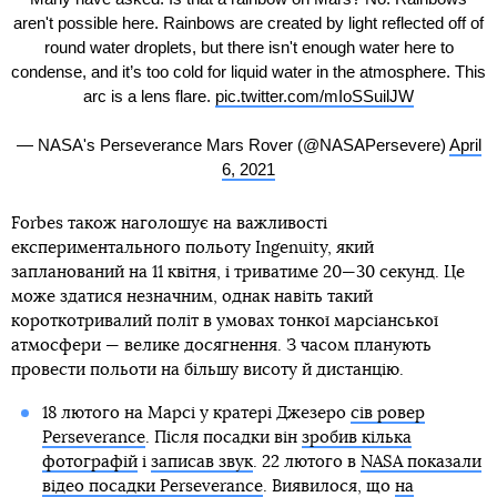
aren't possible here. Rainbows are created by light reflected off of
round water droplets, but there isn't enough water here to
condense, and it’s too cold for liquid water in the atmosphere. This
arc is a lens flare.
pic.twitter.com/mIoSSuilJW
— NASA's Perseverance Mars Rover (@NASAPersevere)
April
6, 2021
Forbes також наголошує на важливості
експериментального польоту Ingenuity, який
запланований на 11 квітня, і триватиме 20—30 секунд. Це
може здатися незначним, однак навіть такий
короткотривалий політ в умовах тонкої марсіанської
атмосфери — велике досягнення. З часом планують
провести польоти на більшу висоту й дистанцію.
18 лютого на Марсі у кратері Джезеро
сів ровер
Perseverance
. Після посадки він
зробив кілька
фотографій
і
записав звук
. 22 лютого в
NASA показали
відео посадки Perseverance
. Виявилося, що
на