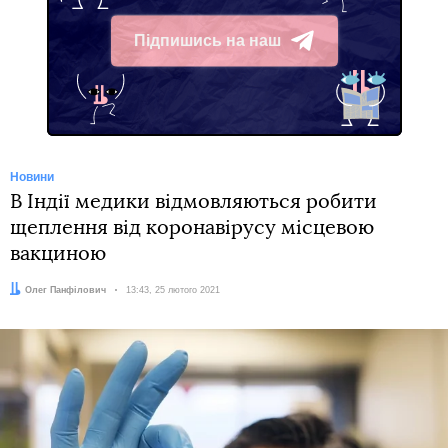
Підпишись на наш
Telegram
Новини
В Індії медики відмовляються робити
щеплення від коронавірусу місцевою
вакциною
Автор:
Олег Панфілович
Дата:
13:43, 25 лютого 2021