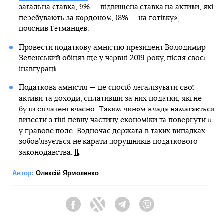
загальна ставка, 9% — підвищена ставка на активи, які
перебувають за кордоном, 18% — на готівку», —
пояснив Гетманцев.
Провести податкову амністію президент Володимир
Зеленський обіцяв ще у червні 2019 року, після своєї
інавгурації.
Податкова амністія — це спосіб легалізувати свої
активи та доходи, сплативши за них податки, які не
були сплачені вчасно. Таким чином влада намагається
вивести з тіні певну частину економіки та повернути її
у правове поле. Водночас держава в таких випадках
зобов’язується не карати порушників податкового
законодавства.
Автор:
Олексій Ярмоленко
Facebook
Twitter
Telegram
Viber