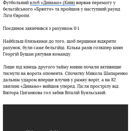
Футбольний
клуб «Динамо» (Київ)
вирвав перемогу у
бельгійського «Брюгге» та пройшов у наступний раунд
Ліги Європи.
Поєдинок закінчився з рахунком 0:1.
Найбільш близькими до того, щоб першими відкрити
рахунок, були саме бельгійці. Кілька разів голкіпер киян
Георгій Бущан рятував команду.
Лише під кінець другого тайму кияни почали активніше
тиснути на ворота опонента. Спочатку Микола Шапаренко
дальнім ударом вперше влучив у рамку воріт, а на 82
хвилині «Динамо» вийшов уперед. Після прострілу від
Віктора Циганкова гол забив Віталій Буяльський.