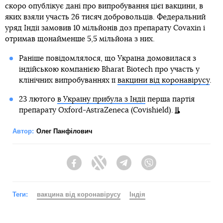
скоро опублікує дані про випробування цієї вакцини, в
яких взяли участь 26 тисяч добровольців. Федеральний
уряд Індії замовив 10 мільйонів доз препарату Covaxin і
отримав щонайменше 5,5 мільйона з них.
Раніше повідомлялося, що Україна домовилася з
індійською компанією Bharat Biotech про участь у
клінічних випробуваннях її
вакцини від коронавірусу
.
23 лютого
в Україну прибула з Індії
перша партія
препарату Oxford-AstraZeneca (Covishield).
Автор:
Олег Панфілович
Facebook
Twitter
Telegram
Viber
Теги:
вакцина від коронавірусу
Індія