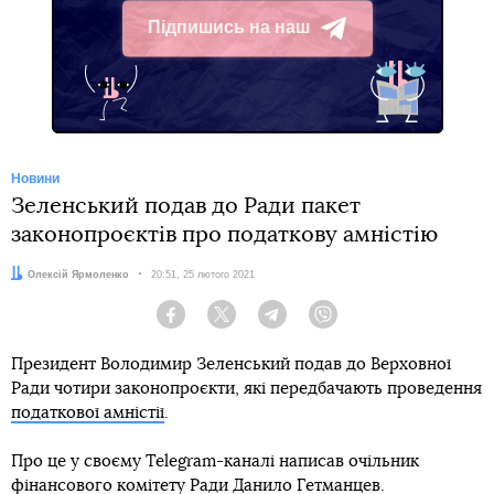
Підпишись на наш
Telegram
Новини
Зеленський подав до Ради пакет
законопроєктів про податкову амністію
Автор:
Олексій Ярмоленко
Дата:
20:51, 25 лютого 2021
Facebook
Twitter
Telegram
Viber
Президент Володимир Зеленський подав до Верховної
Ради чотири законопроєкти, які передбачають проведення
податкової амністії
.
Про це у своєму Telegram-каналі написав очільник
фінансового комітету Ради Данило Гетманцев.