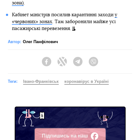
зона)
.
Кабінет міністрів посилив карантинні заходи
у
«червоних» зонах
. Там заборонили майже усі
пасажирські перевезення.
Автор:
Олег Панфілович
Facebook
Twitter
Telegram
Viber
Теги:
Івано-Франківськ
коронавірус в Україні
Підпишись на наш
Facebook