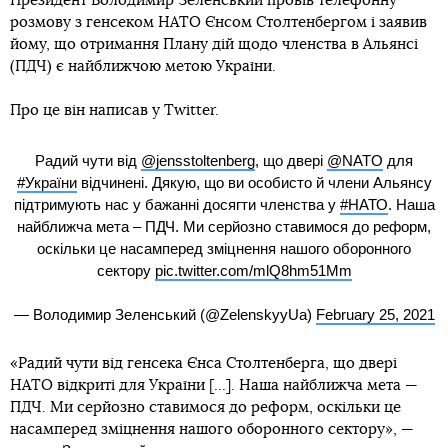
Президент Володимир Зеленський провів телефонну
розмову з генсеком НАТО Єнсом Столтенбергом і заявив
йому, що отримання Плану дій щодо членства в Альянсі
(ПДЧ) є найближчою метою України.
Про це він написав у Twitter.
Радий чути від
@jensstoltenberg
, що двері
@NATO
для
#України
відчинені. Дякую, що ви особисто й члени Альянсу
підтримують нас у бажанні досягти членства у
#НАТО
. Наша
найближча мета – ПДЧ. Ми серйозно ставимося до реформ,
оскільки це насамперед зміцнення нашого оборонного
сектору
pic.twitter.com/mlQ8hm51Mm
— Володимир Зеленський (@ZelenskyyUa)
February 25, 2021
«Радий чути від генсека Єнса Столтенберга, що двері
НАТО відкриті для України [...]. Наша найближча мета —
ПДЧ. Ми серйозно ставимося до реформ, оскільки це
насамперед зміцнення нашого оборонного сектору», —