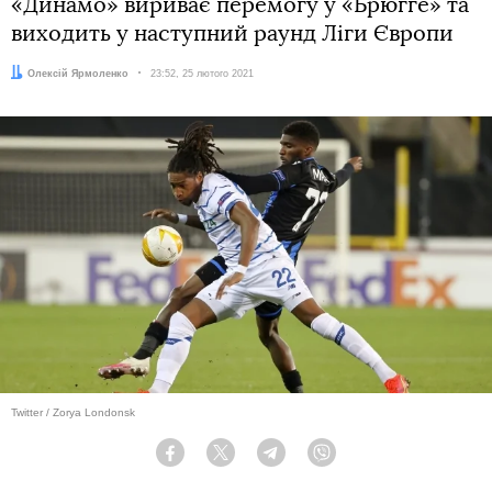
«Динамо» вириває перемогу у «Брюгге» та
виходить у наступний раунд Ліги Європи
Автор:
Олексій Ярмоленко
Дата:
23:52, 25 лютого 2021
Twitter / Zorya Londonsk
Facebook
Twitter
Telegram
Viber