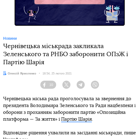
Новини
Чернівецька міськрада закликала
Зеленського та РНБО заборонити ОПзЖ і
Партію Шарія
Автор:
Олексій Ярмоленко
Дата:
18:54, 25 лютого 2021
10
Facebook
Twitter
Telegram
Viber
Чернівецька міська рада проголосувала за звернення до
президента Володимира Зеленського та Ради нацбезпеки і
оборони з проханням заборонити партію «Опозиційна
платформа — За життя» і
Партію Шарія
.
Відповідне рішення ухвалили на засіданні міськради, пише