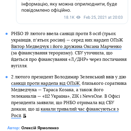
РНБО 19 лютого ввела санкції проти 8 осіб (трьох
українців, пʼятьох росіян) — серед них нардеп ОПзЖ
Віктор Медведчук і його дружина Оксана Марченко
(за фінансування тероризму). СБУ уточнила, що
йдеться про фінансування «Л/ДНР» через постачання
вугілля.
2 лютого президент Володимир Зеленський ввів у дію
санкції проти нардепа від ОПзЖ
, близького соратника
Медведчука — Тараса Козака, а також його
телеканалів — «112 Україна», ZIK і NewsOne. В Офісі
президента заявили, що РНБО отримала від СБУ
докази, що ці
канали тривалий час фінансуються з
Росії
.
Автор:
Олексій Ярмоленко