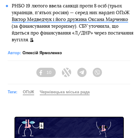
РНБО 19 лютого ввела санкції проти 8 осіб (трьох
українців, пʼятьох росіян) — серед них нардеп ОПзЖ
Віктор Медведчук і його дружина Оксана Марченко
(за фінансування тероризму). СБУ уточнила, що
йдеться про фінансування «Л/ДНР» через постачання
вугілля.
Автор:
Олексій Ярмоленко
10
Facebook
Twitter
Telegram
Viber
Теги:
ОПзЖ
Чернівецька міська рада