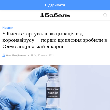
Підтримати
Facebook
Telegram
Twitter
Instagram
Меню
По
по
сай
Новини
У Києві стартувала вакцинація від
коронавірусу — перше щеплення зробили в
Олександрівській лікарні
Автор:
Олег Панфілович
Дата:
11:44, 25 лютого 2021