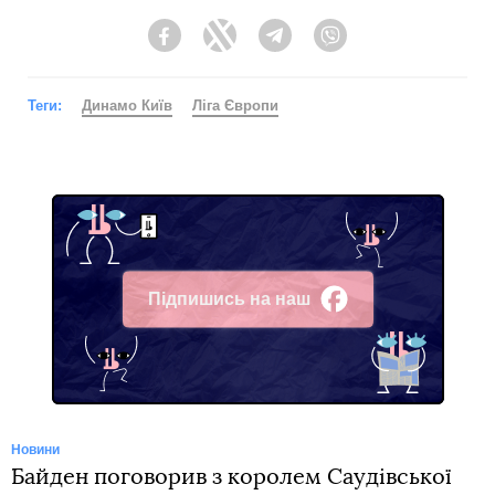
Facebook
Twitter
Telegram
Viber
Теги:
Динамо Київ
Ліга Європи
Підпишись на наш
Facebook
Новини
Байден поговорив з королем Саудівської