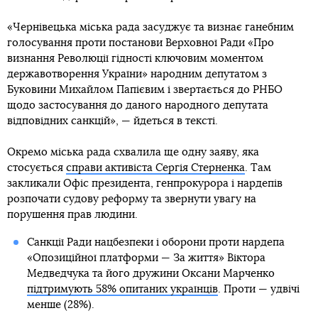
«Чернівецька міська рада засуджує та визнає ганебним
голосування проти постанови Верховної Ради «Про
визнання Революції гідності ключовим моментом
державотворення України» народним депутатом з
Буковини Михайлом Папієвим і звертається до РНБО
щодо застосування до даного народного депутата
відповідних санкцій», — йдеться в тексті.
Окремо міська рада схвалила ще одну заяву, яка
стосується
справи активіста Сергія Стерненка
. Там
закликали Офіс президента, генпрокурора і нардепів
розпочати судову реформу та звернути увагу на
порушення прав людини.
Санкції Ради нацбезпеки і оборони проти нардепа
«Опозиційної платформи — За життя» Віктора
Медведчука та його дружини Оксани Марченко
підтримують 58% опитаних українців
. Проти — удвічі
менше (28%).