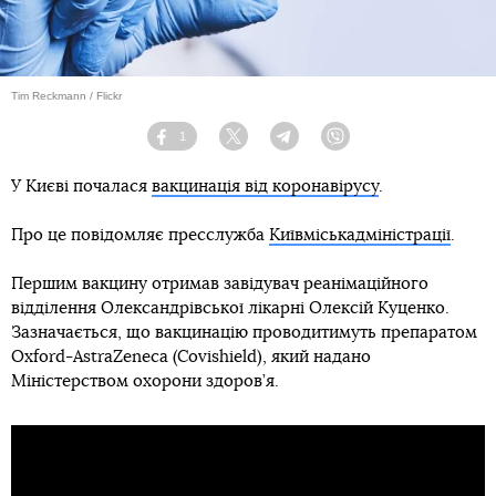
Tim Reckmann / Flickr
1
Facebook
Twitter
Telegram
Viber
У Києві почалася
вакцинація від коронавірусу
.
Про це повідомляє пресслужба
Київміськадміністрації
.
Першим вакцину отримав завідувач реанімаційного
відділення Олександрівської лікарні Олексій Куценко.
Зазначається, що вакцинацію проводитимуть препаратом
Oxford-AstraZeneca (Covishield), який надано
Міністерством охорони здоров’я.