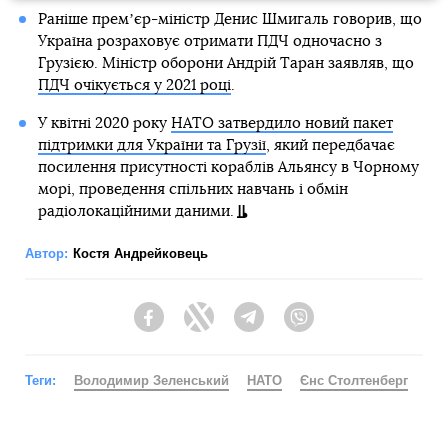
Раніше премʼєр-міністр Денис Шмигаль говорив, що
Україна розраховує отримати ПДЧ одночасно з
Грузією. Міністр оборони Андрій Таран заявляв, що
ПДЧ очікується у 2021 році
.
У квітні 2020 року
НАТО затвердило новий пакет
підтримки для України та Грузії
, який передбачає
посилення присутності кораблів Альянсу в Чорному
морі, проведення спільних навчань і обмін
радіолокаційними даними.
Автор:
Костя Андрейковець
Facebook
Twitter
Telegram
Viber
Теги:
Володимир Зеленський
НАТО
Єнс Столтенберг