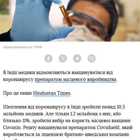
Japanexperterna.se / Flickr
Facebook
Twitter
Telegram
Viber
В Індії медики відмовляються вакцинуватися від
коронавірусу
препаратом місцевого виробництва
.
Про це пише
Hindustan Times
.
Щеплення від коронавірусу в Індії зробили понад 10,5
мільйона медиків. Але тільки 1,2 мільйона з них, або
близько 11%, зробили вибір на користь місцевої вакцини
Covaxin. Решту вакцинували препаратом Covishield, який
виробляється за ліцензією британо-шведської компанії