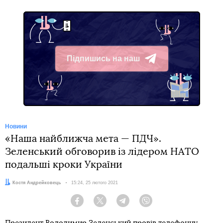
Підпишись на наш
Telegram
Новини
«Наша найближча мета — ПДЧ».
Зеленський обговорив із лідером НАТО
подальші кроки України
Автор:
Костя Андрейковець
Дата:
15:24, 25 лютого 2021
Facebook
Twitter
Telegram
Viber