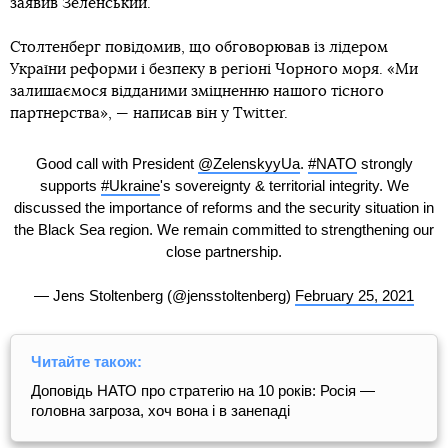
заявив Зеленський.
Столтенберг повідомив, що обговорював із лідером
України реформи і безпеку в регіоні Чорного моря. «Ми
залишаємося відданими зміцненню нашого тісного
партнерства», — написав він у Twitter.
Good call with President
@ZelenskyyUa
.
#NATO
strongly
supports
#Ukraine
's sovereignty & territorial integrity. We
discussed the importance of reforms and the security situation in
the Black Sea region. We remain committed to strengthening our
close partnership.
— Jens Stoltenberg (@jensstoltenberg)
February 25, 2021
Читайте також:
Доповідь НАТО про стратегію на 10 років: Росія —
головна загроза, хоч вона і в занепаді