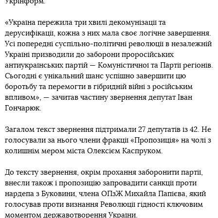
Укрінформ.
«Україна пережила три хвилі декомунізації та
дерусифікації, кожна з них мала своє логічне завершення.
Усі попередні суспільно-політичні революції в незалежній
Україні призводили до заборони проросійських
антиукраїнських партій — Комуністичної та Партії регіонів.
Сьогодні є унікальний шанс успішно завершити цю
боротьбу та перемогти в гібридній війні з російським
впливом», — зачитав частину звернення депутат Іван
Гончарюк.
Загалом текст звернення підтримали 27 депутатів із 42. Не
голосували за нього члени фракції «Пропозиція» на чолі з
колишнім мером міста Олексієм Каспруком.
До тексту звернення, окрім прохання заборонити партії,
внесли також і пропозицію запровадити санкції проти
нардепа з Буковини, члена ОПзЖ Михайла Папієва, який
голосував проти визнання Революції гідності ключовим
моментом державотворення України.