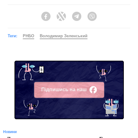
Facebook
Twitter
Telegram
Viber
Теги:
РНБО
Володимир Зеленський
Підпишись на наш
Facebook
Новини