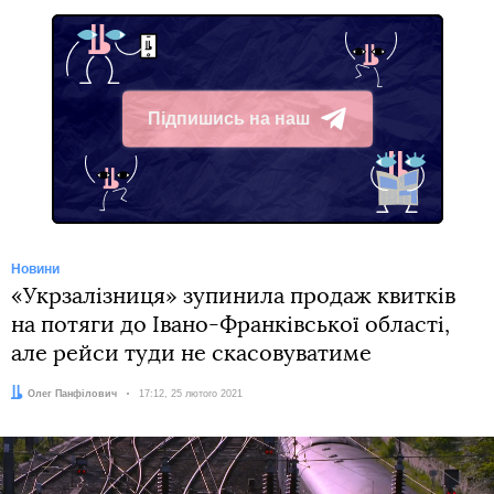
Підпишись на наш
Telegram
Новини
«Укрзалізниця» зупинила продаж квитків
на потяги до Івано-Франківської області,
але рейси туди не скасовуватиме
Автор:
Олег Панфілович
Дата:
17:12, 25 лютого 2021