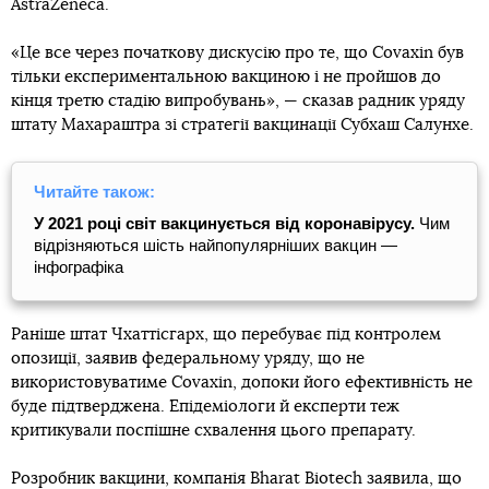
AstraZeneca.
«Це все через початкову дискусію про те, що Covaxin був
тільки експериментальною вакциною і не пройшов до
кінця третю стадію випробувань», — сказав радник уряду
штату Махараштра зі стратегії вакцинації Субхаш Салунхе.
Читайте також:
У 2021 році світ вакцинується від коронавірусу.
Чим
відрізняються шість найпопулярніших вакцин —
інфографіка
Раніше штат Чхаттісгарх, що перебуває під контролем
опозиції, заявив федеральному уряду, що не
використовуватиме Covaxin, допоки його ефективність не
буде підтверджена. Епідеміологи й експерти теж
критикували поспішне схвалення цього препарату.
Розробник вакцини, компанія Bharat Biotech заявила, що