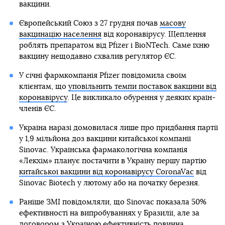
вакцини.
Європейський Союз з 27 грудня почав
масову
вакцинацію населення
від коронавірусу. Щеплення
роблять препаратом від Pfizer і BioNTech. Саме їхню
вакцину нещодавно схвалив регулятор ЄС.
У січні фармкомпанія Pfizer повідомила своїм
клієнтам, що
уповільнить темпи поставок вакцини від
коронавірусу
. Це викликало обурення у деяких країн-
членів ЄС.
Україна наразі домовилася лише про придбання партії
у 1,9 мільйона доз вакцини китайської компанії
Sinovac. Українська фармакологічна компанія
«Лекхім» планує постачити в Україну першу партію
китайської вакцини від коронавірусу CoronaVac
від
Sinovac Biotech у лютому або на початку березня.
Раніше ЗМІ повідомляли, що Sinovac показала 50%
ефективності на випробуваннях у Бразилії, але за
договором з Україною ефективність повинна