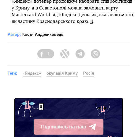
«Яндекс» дотепер продовжує набирати співробітників
у Криму, а в Севастополі можна замовити карту
Mastercard World від «Яндекс.Деньги», вказавши місто
як частину Краснодарського краю.
Автор:
Костя Андрейковець
1
Facebook
Twitter
Telegram
Viber
Теги:
«Яндекс»
окупація Криму
Росія
Підпишись на наш
Telegram