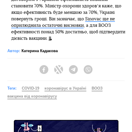
становити 70%. Міністр охорони здоровʼя каже, що
якщо ефективність буде меншою за 70%, Україні
повернуть гроші. Він зазначає, що
Sinovac ще не
оприлюднила остаточні висновки
, а для ВООЗ
ефективності понад 50% достатньо, щоб підтвердити
дієвість вакцини.
Автор:
Катерина Кадакова
Facebook
Twitter
Telegram
Viber
Теги:
COVID-19
коронавірус в Україні
ВООЗ
вакцина від коронавірусу