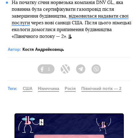
На початку січня норвезька компанія DNV GL, яка
повинна була сертифікувати газопровід після
завершення будівництва,
відмовилася надавати свої
послуги
через нові санкції США. Після цього німецькі
екологи домоглися припинення будівництва
«Північного потоку — 2».
Автор:
Костя Андрейковець
1
Facebook
Twitter
Telegram
Viber
Теги:
США
Німеччина
Росія
Північний потік — 2