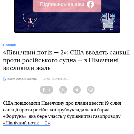
Підпишись на наш
Facebook
Новини
«Північний потік — 2»: США вводять санкції
проти російського судна — в Німеччині
висловили жаль
Автор:
Костя Андрейковець
Дата:
22:58, 18 січня 2021
1
Facebook
Twitter
Telegram
Viber
США повідомили Німеччину про плани ввести 19 січня
санкції проти російської трубоукладальної баржі
«Фортуна», яка бере участь у
будівництві газопроводу
«Північний потік — 2»
.