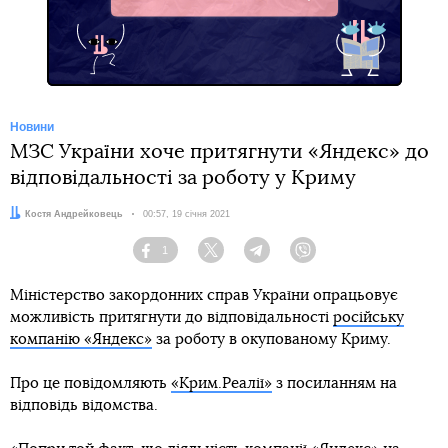
Telegram
Новини
МЗС України хоче притягнути «Яндекс» до
відповідальності за роботу у Криму
Автор:
Костя Андрейковець
Дата:
00:57, 19 січня 2021
1
Facebook
Twitter
Telegram
Viber
Міністерство закордонних справ України опрацьовує
можливість притягнути до відповідальності
російську
компанію «Яндекс»
за роботу в окупованому Криму.
Про це повідомляють
«Крим.Реалії»
з посиланням на
відповідь відомства.