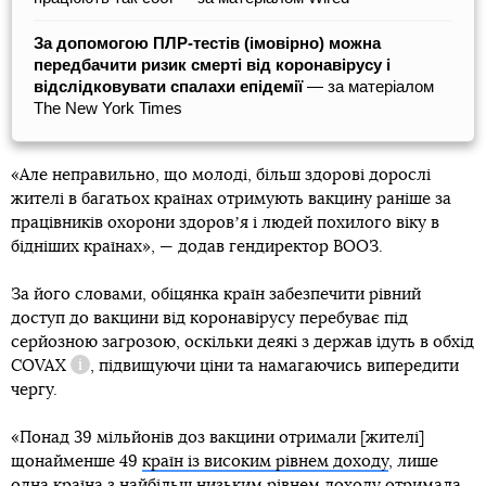
За допомогою ПЛР-тестів (імовірно) можна
передбачити ризик смерті від коронавірусу і
відслідковувати спалахи епідемії
― за матеріалом
The New York Times
«Але неправильно, що молоді, більш здорові дорослі
жителі в багатьох країнах отримують вакцину раніше за
працівників охорони здоровʼя і людей похилого віку в
бідніших країнах», — додав гендиректор ВООЗ.
За його словами, обіцянка країн забезпечити рівний
доступ до вакцини від коронавірусу перебуває під
серйозною загрозою, оскільки деякі з держав ідуть в обхід
COVAX
, підвищуючи ціни та намагаючись випередити
Довідка
чергу.
«Понад 39 мільйонів доз вакцини отримали [жителі]
щонайменше 49
країн із високим рівнем доходу
, лише
одна країна з найбільш низьким рівнем доходу отримала