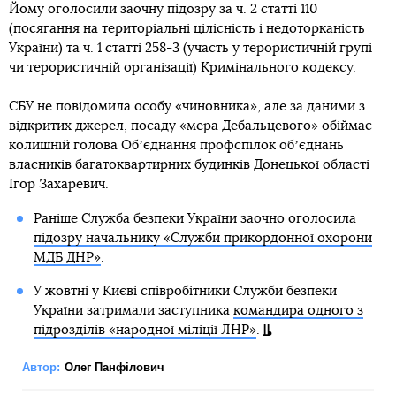
Йому оголосили заочну підозру за ч. 2 статті 110
(посягання на територіальні цілісність і недоторканість
України) та ч. 1 статті 258-3 (участь у терористичній групі
чи терористичній організації) Кримінального кодексу.
СБУ не повідомила особу «чиновника», але за даними з
відкритих джерел, посаду «мера Дебальцевого» обіймає
колишній голова Обʼєднання профспілок обʼєднань
власників багатоквартирних будинків Донецької області
Ігор Захаревич.
Раніше Служба безпеки України заочно оголосила
підозру начальнику «Служби прикордонної охорони
МДБ ДНР»
.
У жовтні у Києві співробітники Служби безпеки
України затримали заступника
командира одного з
підрозділів «народної міліції ЛНР»
.
Автор:
Олег Панфілович