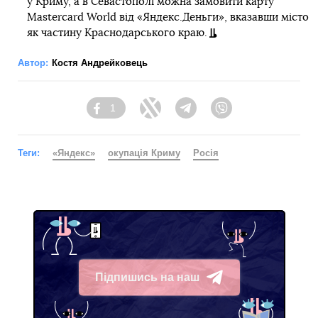
у Криму, а в Севастополі можна замовити карту
Mastercard World від «Яндекс.Деньги», вказавши місто
як частину Краснодарського краю.
Автор:
Костя Андрейковець
1
Facebook
Twitter
Telegram
Viber
Теги:
«Яндекс»
окупація Криму
Росія
Підпишись на наш
Telegram