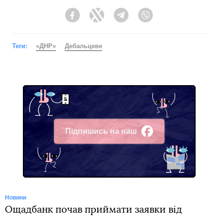
Facebook
Twitter
Telegram
Viber
Теги:
«ДНР»
Дебальцеве
Підпишись на наш
Facebook
Новини
Ощадбанк почав приймати заявки від