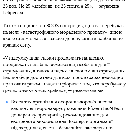
25 доз. Не 25 мільйонів, не 25 тисяч, а 25», — зауважив
Гебреєсус.
Також гендиректор ВООЗ попередив, що світ перебуває
на межі «катастрофічного морального провалу», ціною
якого стануть життя і засоби до існування в найбідніших
країнах світу.
«У підсумку ці дії тільки продовжать пандемію,
продовжать наш біль, обмеження, необхідні для її
стримування, а також людські та економічні страждання...
Вакцин буде достатньо для всіх, просто зараз необхідно
працювати разом і надати пріоритет тим, хто перебуває у
групах ризику в усіх країнах», — резюмував він.
Всесвітня організація охорони здоровʼя внесла
вакцину від коронавірусу компаній Pfizer і BioNTech
до переліку препаратів, рекомендованих для
екстреного використання. Експерти організації
підтвердили дієвість і безпечність застосування