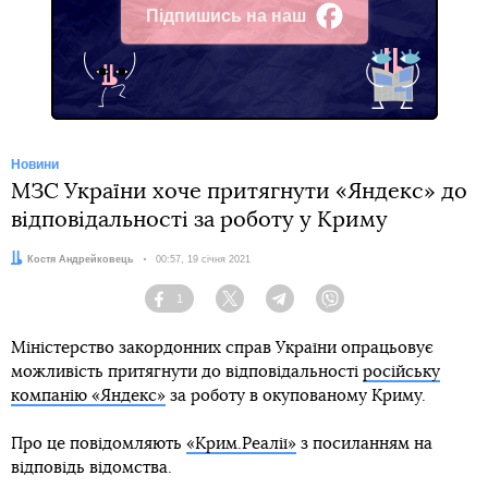
Підпишись на наш
Facebook
Новини
МЗС України хоче притягнути «Яндекс» до
відповідальності за роботу у Криму
Автор:
Костя Андрейковець
Дата:
00:57, 19 січня 2021
1
Facebook
Twitter
Telegram
Viber
Міністерство закордонних справ України опрацьовує
можливість притягнути до відповідальності
російську
компанію «Яндекс»
за роботу в окупованому Криму.
Про це повідомляють
«Крим.Реалії»
з посиланням на
відповідь відомства.