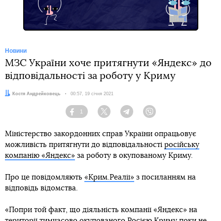
Новини
МЗС України хоче притягнути «Яндекс» до
відповідальності за роботу у Криму
Автор:
Костя Андрейковець
Дата:
00:57, 19 січня 2021
1
Facebook
Twitter
Telegram
Viber
Міністерство закордонних справ України опрацьовує
можливість притягнути до відповідальності
російську
компанію «Яндекс»
за роботу в окупованому Криму.
Про це повідомляють
«Крим.Реалії»
з посиланням на
відповідь відомства.
«Попри той факт, що діяльність компанії «Яндекс» на
території тимчасово окупованого Росією Криму поки не