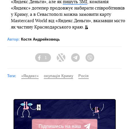
«Яндекс.Деньги», але як
пишуть ЗМІ
, компанія
«Яндекс» дотепер продовжує набирати співробітників
у Криму, а в Севастополі можна замовити карту
Mastercard World від «Яндекс.Деньги», вказавши місто
як частину Краснодарського краю.
Автор:
Костя Андрейковець
1
Facebook
Twitter
Telegram
Viber
Теги:
«Яндекс»
окупація Криму
Росія
Підпишись на наш