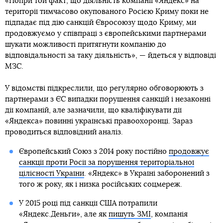
«Попри той факт, що діяльність компанії «Яндекс» на
території тимчасово окупованого Росією Криму поки не
підпадає під дію санкцій Євросоюзу щодо Криму, ми
продовжуємо у співпраці з європейськими партнерами
шукати можливості притягнути компанію до
відповідальності за таку діяльність», — йдеться у відповіді
МЗС.
У відомстві підкреслили, що регулярно обговорюють з
партнерами з ЄС випадки порушення санкцій і незаконні
дії компаній, але зазначили, що кваліфікувати дії
«Яндекса» повинні українські правоохоронці. Зараз
проводиться відповідний аналіз.
Європейський Союз з 2014 року постійно
продовжує
санкції проти Росії за порушення територіальної
цілісності України
. «Яндекс» в Україні заборонений з
того ж року, як і низка російських соцмереж.
У 2015 році під санкції США потрапили
«Яндекс.Деньги», але як
пишуть ЗМІ
, компанія