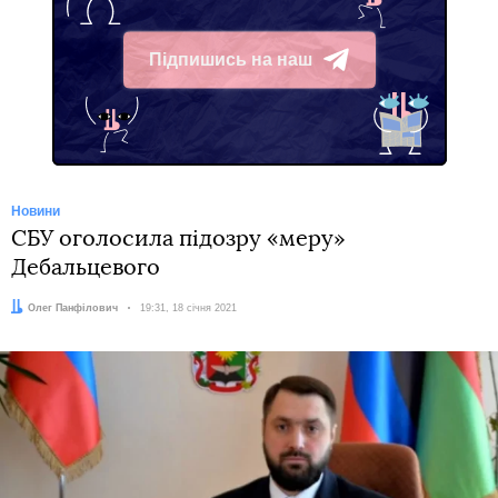
Підпишись на наш
Telegram
Новини
СБУ оголосила підозру «меру»
Дебальцевого
Автор:
Олег Панфілович
Дата:
19:31, 18 січня 2021