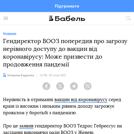
Підтримати
Facebook
Telegram
Twitter
Instagram
Меню
По
по
сай
Новини
Гендиректор ВООЗ попередив про загрозу
нерівного доступу до вакцин від
коронавірусу: Може призвести до
продовження пандемії
Автор:
Катерина Кадакова
Дата:
17:56, 18 січня 2021
Facebook
Twitter
Telegram
Viber
Нерівність в отриманні
вакцин від коронавірусу
серед
країн із високим і низьким рівнем доходу загрожує
провалом у боротьбі з пандемією.
Про це
заявив
гендиректор ВООЗ Тедрос Гебреєсус на
засіданні виконавчої ради ВООЗ у Женеві.