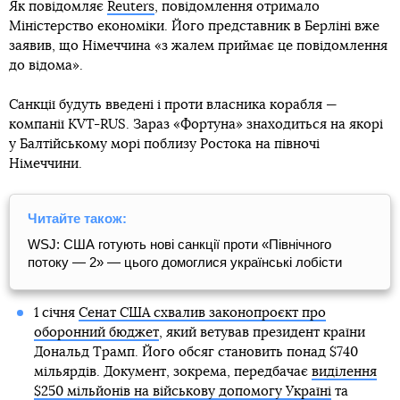
Як повідомляє
Reuters
, повідомлення отримало
Міністерство економіки. Його представник в Берліні вже
заявив, що Німеччина «з жалем приймає це повідомлення
до відома».
Санкції будуть введені і проти власника корабля —
компанії KVT-RUS. Зараз «Фортуна» знаходиться на якорі
у Балтійському морі поблизу Ростока на півночі
Німеччини.
Читайте також:
WSJ: США готують нові санкції проти «Північного
потоку — 2» — цього домоглися українські лобісти
1 січня
Сенат США схвалив законопроєкт про
оборонний бюджет
, який ветував президент країни
Дональд Трамп. Його обсяг становить понад $740
мільярдів. Документ, зокрема, передбачає
виділення
$250 мільйонів на військову допомогу Україні
та