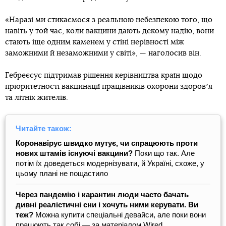
«Наразі ми стикаємося з реальною небезпекою того, що
навіть у той час, коли вакцини дають декому надію, вони
стають іще одним каменем у стіні нерівності між
заможними й незаможними у світі», — наголосив він.
Гебреєсус підтримав рішення керівництва країн щодо
пріоритетності вакцинації працівників охорони здоровʼя
та літніх жителів.
Читайте також:
Коронавірус швидко мутує, чи спрацюють проти
нових штамів існуючі вакцини?
Поки що так. Але
потім їх доведеться модернізувати, й Україні, схоже, у
цьому плані не пощастило
Через пандемію і карантин люди часто бачать
дивні реалістичні сни і хочуть ними керувати. Ви
теж?
Можна купити спеціальні девайси, але поки вони
працюють так собі — за матеріалом Wired