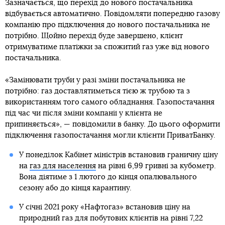
Зазначається, що перехід до нового постачальника
відбувається автоматично. Повідомляти попередню газову
компанію про підключення до нового постачальника не
потрібно. Щойно перехід буде завершено, клієнт
отримуватиме платіжки за спожитий газ уже від нового
постачальника.
«Замінювати труби у разі зміни постачальника не
потрібно: газ доставлятиметься тією ж трубою та з
використанням того самого обладнання. Газопостачання
під час чи після зміни компанії у клієнта не
припиняється», — повідомили в банку. До цього оформити
підключення газопостачання могли клієнти ПриватБанку.
У понеділок Кабінет міністрів встановив граничну ціну
на
газ для населення
на рівні 6,99 гривні за кубометр.
Вона діятиме з 1 лютого до кінця опалювального
сезону або до кінця карантину.
У січні 2021 року «Нафтогаз» встановив ціну на
природний газ для побутових клієнтів на рівні 7,22