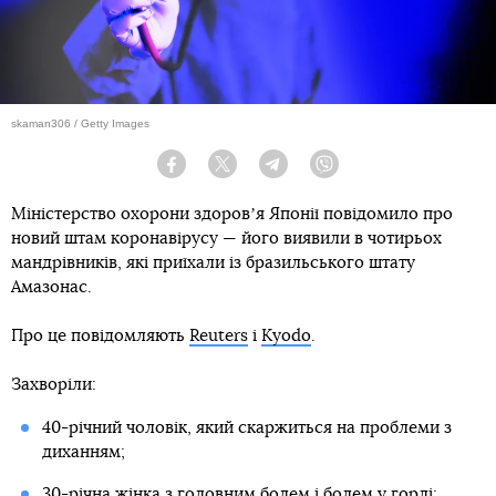
skaman306 / Getty Images
Facebook
Twitter
Telegram
Viber
Міністерство охорони здоровʼя Японії повідомило про
новий штам коронавірусу — його виявили в чотирьох
мандрівників, які приїхали із бразильського штату
Амазонас.
Про це повідомляють
Reuters
і
Kyodo
.
Захворіли:
40-річний чоловік, який скаржиться на проблеми з
диханням;
30-річна жінка з головним болем і болем у горлі;