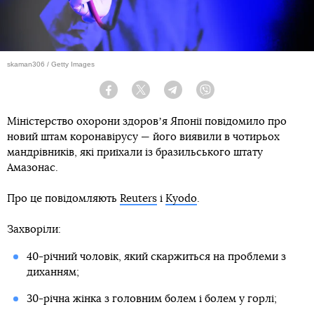
skaman306 / Getty Images
Facebook
Twitter
Telegram
Viber
Міністерство охорони здоровʼя Японії повідомило про
новий штам коронавірусу — його виявили в чотирьох
мандрівників, які приїхали із бразильського штату
Амазонас.
Про це повідомляють
Reuters
і
Kyodo
.
Захворіли:
40-річний чоловік, який скаржиться на проблеми з
диханням;
30-річна жінка з головним болем і болем у горлі;