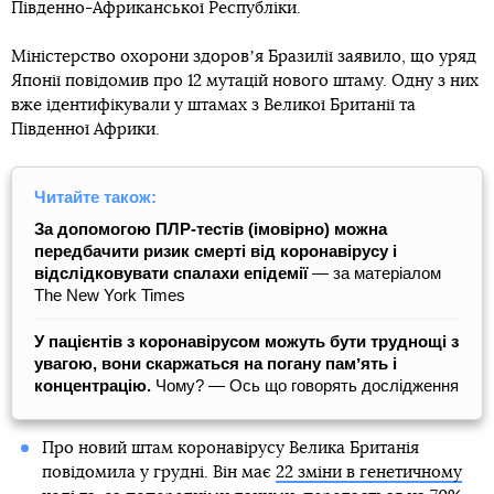
Південно-Африканської Республіки.
Міністерство охорони здоровʼя Бразилії заявило, що уряд
Японії повідомив про 12 мутацій нового штаму. Одну з них
вже ідентифікували у штамах з Великої Британії та
Південної Африки.
Читайте також:
За допомогою ПЛР-тестів (імовірно) можна
передбачити ризик смерті від коронавірусу і
відслідковувати спалахи епідемії
― за матеріалом
The New York Times
У пацієнтів з коронавірусом можуть бути труднощі з
увагою, вони скаржаться на погану памʼять і
концентрацію.
Чому? — Ось що говорять дослідження
Про новий штам коронавірусу Велика Британія
повідомила у грудні. Він має
22 зміни в генетичному