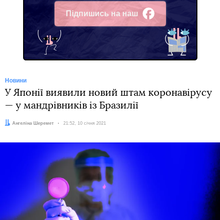
Підпишись на наш
Facebook
Новини
У Японії виявили новий штам коронавірусу
— у мандрівників із Бразилії
Автор:
Ангеліна Шеремет
Дата:
21:52, 10 січня 2021