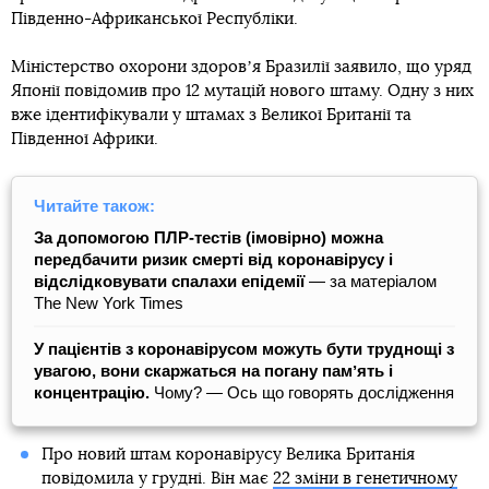
Південно-Африканської Республіки.
Міністерство охорони здоровʼя Бразилії заявило, що уряд
Японії повідомив про 12 мутацій нового штаму. Одну з них
вже ідентифікували у штамах з Великої Британії та
Південної Африки.
Читайте також:
За допомогою ПЛР-тестів (імовірно) можна
передбачити ризик смерті від коронавірусу і
відслідковувати спалахи епідемії
― за матеріалом
The New York Times
У пацієнтів з коронавірусом можуть бути труднощі з
увагою, вони скаржаться на погану памʼять і
концентрацію.
Чому? — Ось що говорять дослідження
Про новий штам коронавірусу Велика Британія
повідомила у грудні. Він має
22 зміни в генетичному