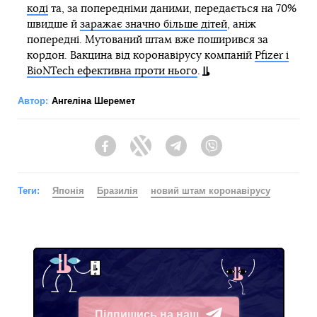
коді
та, за попередніми даними, передається на 70%
швидше й
заражає значно більше дітей
, аніж
попередні. Мутований штам вже поширився за
кордон. Вакцина від коронавірусу компаній
Pfizer і
BioNTech ефективна проти нього
.
Автор:
Ангеліна Шеремет
Facebook
Twitter
Telegram
Viber
Теги:
Японія
Бразилія
новий штам коронавірусу
Підпишись на наш