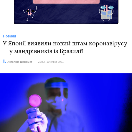
Новини
У Японії виявили новий штам коронавірусу
— у мандрівників із Бразилії
Автор:
Ангеліна Шеремет
Дата:
21:52, 10 січня 2021