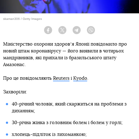
skaman306 / Getty Images
Facebook
Twitter
Telegram
Viber
Міністерство охорони здоровʼя Японії повідомило про
новий штам коронавірусу — його виявили в чотирьох
мандрівників, які приїхали із бразильського штату
Амазонас.
Про це повідомляють
Reuters
і
Kyodo
.
Захворіли:
40-річний чоловік, який скаржиться на проблеми з
диханням;
30-річна жінка з головним болем і болем у горлі;
хлопець-підліток із лихоманкою;