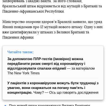
захворювань Такаджі Вакіта. За його словами,
бразильський штам відрізняється від мутацій з Британії та
Південно-Африканської Республіки.
Міністерство охорони здоровʼя Бразилії заявило, що уряд
Японії повідомив про 12 мутацій нового штаму. Одну з них
вже ідентифікували у штамах з Великої Британії та
Південної Африки.
Читайте також:
За допомогою ПЛР-тестів (імовірно) можна
передбачити ризик смерті від коронавірусу і
відслідковувати спалахи епідемії
― за матеріалом
The New York Times
У пацієнтів з коронавірусом можуть бути труднощі з
увагою, вони скаржаться на погану памʼять і
концентрацію.
Чому? — Ось що говорять дослідження
Про новий штам коронавірусу Велика Британія