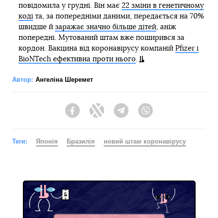
повідомила у грудні. Він має
22 зміни в генетичному
коді
та, за попередніми даними, передається на 70%
швидше й
заражає значно більше дітей
, аніж
попередні. Мутований штам вже поширився за
кордон. Вакцина від коронавірусу компаній
Pfizer і
BioNTech ефективна проти нього
.
Автор:
Ангеліна Шеремет
Facebook
Twitter
Telegram
Viber
Теги:
Японія
Бразилія
новий штам коронавірусу