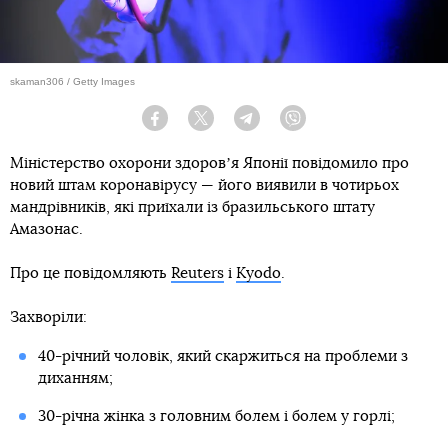
skaman306 / Getty Images
Facebook
Twitter
Telegram
Viber
Міністерство охорони здоровʼя Японії повідомило про
новий штам коронавірусу — його виявили в чотирьох
мандрівників, які приїхали із бразильського штату
Амазонас.
Про це повідомляють
Reuters
і
Kyodo
.
Захворіли:
40-річний чоловік, який скаржиться на проблеми з
диханням;
30-річна жінка з головним болем і болем у горлі;