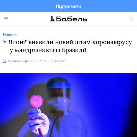
Підтримати
Facebook
Telegram
Twitter
Instagram
Меню
По
по
сай
Новини
У Японії виявили новий штам коронавірусу
— у мандрівників із Бразилії
Автор:
Ангеліна Шеремет
Дата:
21:52, 10 січня 2021