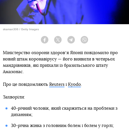
skaman306 / Getty Images
Facebook
Twitter
Telegram
Viber
Міністерство охорони здоровʼя Японії повідомило про
новий штам коронавірусу — його виявили в чотирьох
мандрівників, які приїхали із бразильського штату
Амазонас.
Про це повідомляють
Reuters
і
Kyodo
.
Захворіли:
40-річний чоловік, який скаржиться на проблеми з
диханням;
30-річна жінка з головним болем і болем у горлі;