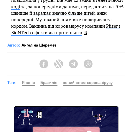
повідомила у грудні. Він має
22 зміни в генетичному
коді
та, за попередніми даними, передається на 70%
швидше й
заражає значно більше дітей
, аніж
попередні. Мутований штам вже поширився за
кордон. Вакцина від коронавірусу компаній
Pfizer і
BioNTech ефективна проти нього
.
Автор:
Ангеліна Шеремет
Facebook
Twitter
Telegram
Viber
Теги:
Японія
Бразилія
новий штам коронавірусу