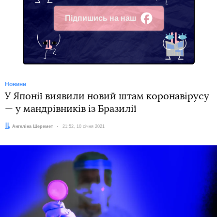
Підпишись на наш
Facebook
Новини
У Японії виявили новий штам коронавірусу
— у мандрівників із Бразилії
Автор:
Ангеліна Шеремет
Дата:
21:52, 10 січня 2021