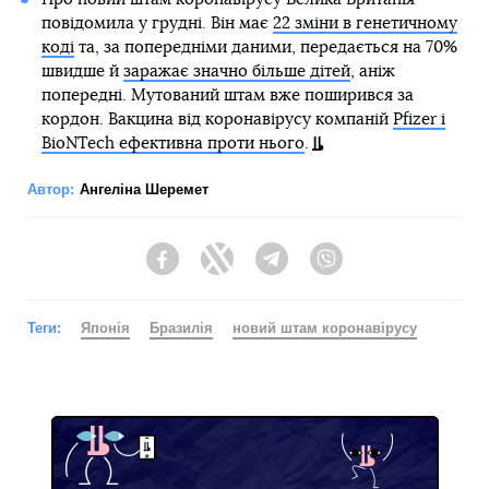
повідомила у грудні. Він має
22 зміни в генетичному
коді
та, за попередніми даними, передається на 70%
швидше й
заражає значно більше дітей
, аніж
попередні. Мутований штам вже поширився за
кордон. Вакцина від коронавірусу компаній
Pfizer і
BioNTech ефективна проти нього
.
Автор:
Ангеліна Шеремет
Facebook
Twitter
Telegram
Viber
Теги:
Японія
Бразилія
новий штам коронавірусу