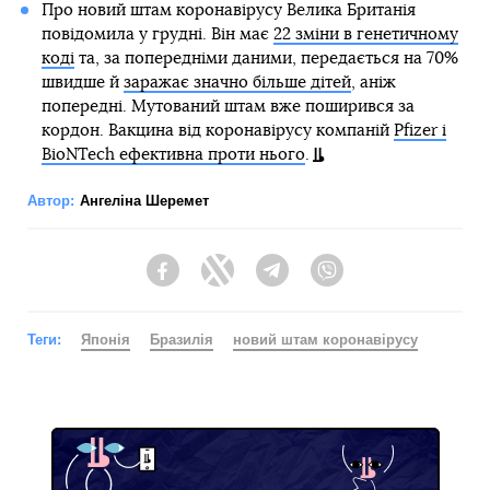
Про новий штам коронавірусу Велика Британія
повідомила у грудні. Він має
22 зміни в генетичному
коді
та, за попередніми даними, передається на 70%
швидше й
заражає значно більше дітей
, аніж
попередні. Мутований штам вже поширився за
кордон. Вакцина від коронавірусу компаній
Pfizer і
BioNTech ефективна проти нього
.
Автор:
Ангеліна Шеремет
Facebook
Twitter
Telegram
Viber
Теги:
Японія
Бразилія
новий штам коронавірусу