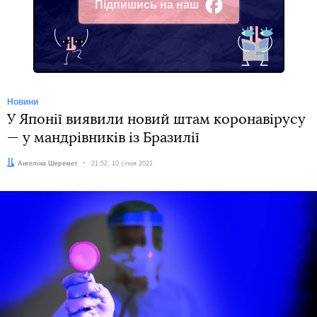
Підпишись на наш
Facebook
Новини
У Японії виявили новий штам коронавірусу
— у мандрівників із Бразилії
Автор:
Ангеліна Шеремет
Дата:
21:52, 10 січня 2021