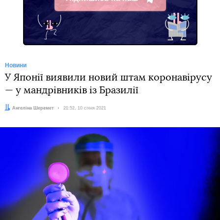
Telegram
Новини
У Японії виявили новий штам коронавірусу
— у мандрівників із Бразилії
Автор:
Ангеліна Шеремет
Дата:
21:52, 10 січня 2021