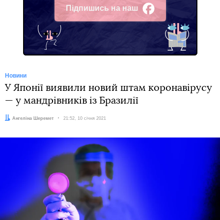
Підпишись на наш
Facebook
Новини
У Японії виявили новий штам коронавірусу
— у мандрівників із Бразилії
Автор:
Ангеліна Шеремет
Дата:
21:52, 10 січня 2021