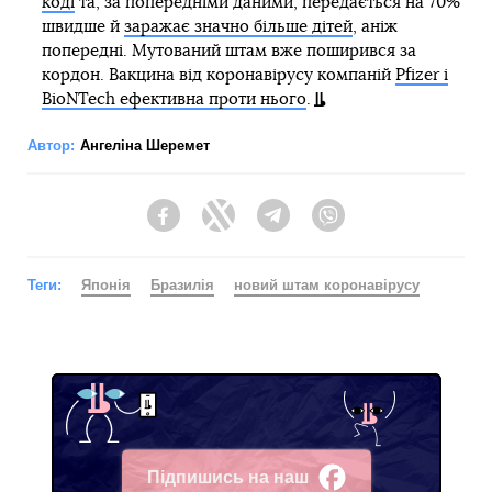
коді
та, за попередніми даними, передається на 70%
швидше й
заражає значно більше дітей
, аніж
попередні. Мутований штам вже поширився за
кордон. Вакцина від коронавірусу компаній
Pfizer і
BioNTech ефективна проти нього
.
Автор:
Ангеліна Шеремет
Facebook
Twitter
Telegram
Viber
Теги:
Японія
Бразилія
новий штам коронавірусу
Підпишись на наш
Facebook