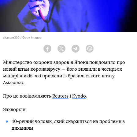
skaman306 / Getty Images
Facebook
Twitter
Telegram
Viber
Міністерство охорони здоровʼя Японії повідомило про
новий штам коронавірусу — його виявили в чотирьох
мандрівників, які приїхали із бразильського штату
Амазонас.
Про це повідомляють
Reuters
і
Kyodo
.
Захворіли:
40-річний чоловік, який скаржиться на проблеми з
диханням;