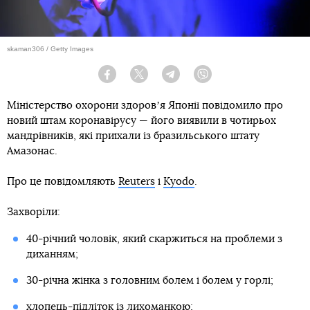
skaman306 / Getty Images
Facebook
Twitter
Telegram
Viber
Міністерство охорони здоровʼя Японії повідомило про
новий штам коронавірусу — його виявили в чотирьох
мандрівників, які приїхали із бразильського штату
Амазонас.
Про це повідомляють
Reuters
і
Kyodo
.
Захворіли:
40-річний чоловік, який скаржиться на проблеми з
диханням;
30-річна жінка з головним болем і болем у горлі;
хлопець-підліток із лихоманкою;